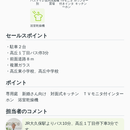
バストイレ
室内洗濯機
TVモニタ
カウンター
別
置場
付きインタ
キッチン
ーホン
浴室乾燥機
セールスポイント
・駐車２台
・高丘１丁目バス停3分
・前面道路８ｍ
・複層ガラス
・高丘東小学校、高丘中学校
ポイント
専用庭
新婚さん向け
対面式キッチン
ＴＶモニタ付インター
ホン
浴室乾燥機
担当者のコメント
JR大久保駅よりバス10分、高丘１丁目停下車3分で
す。