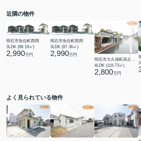
近隣の物件
明石市魚住町西岡
明石市魚住町西岡
3LDK (88.18㎡)
3LDK (87.36㎡)
2,990
2,990
万円
万円
明石市大久保町高丘１丁目
3
4LDK (118.73㎡)
2,800
万円
よく見られている物件