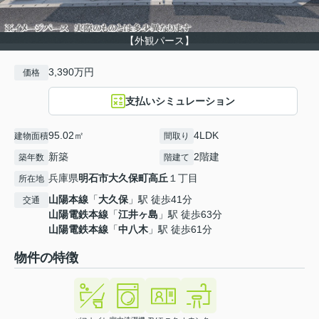
【外観パース】
3,390万円
価格
支払いシミュレーション
95.02㎡
4LDK
建物面積
間取り
新築
2階建
築年数
階建て
兵庫県
明石市
大久保町高丘
１丁目
所在地
山陽本線
「
大久保
」駅 徒歩41分
交通
山陽電鉄本線
「
江井ヶ島
」駅 徒歩63分
山陽電鉄本線
「
中八木
」駅 徒歩61分
物件の特徴