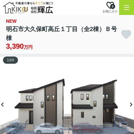
0
お気に入り
NEW
明石市大久保町高丘１丁目（全2棟）Ｂ号
棟
3,390
万円
1
/
24