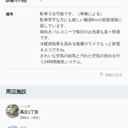
設備(その他)
駐車２台可能です。（車種による）
備考
駐車苦手な方にも嬉しい幅員8ｍの前面道路に
面しています。
南向きバルコニーで毎日のお洗濯も楽々快適
です。
冷暖房効果を高める複層ガラスでもっと節電
＆エコですね。
きれいな空気の給気と汚れた空気の排出を行
う24時間換気システム。
情報の見方
周辺施設
バス停
高丘1丁目
260ｍ（4分）
歯科