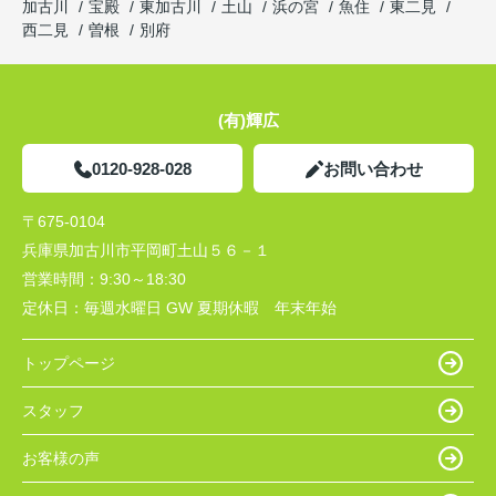
加古川
宝殿
東加古川
土山
浜の宮
魚住
東二見
西二見
曽根
別府
(有)輝広
0120-928-028
お問い合わせ
〒675-0104
兵庫県加古川市平岡町土山５６－１
営業時間：
9:30～18:30
定休日：
毎週水曜日 GW 夏期休暇 年末年始
トップページ
スタッフ
お客様の声