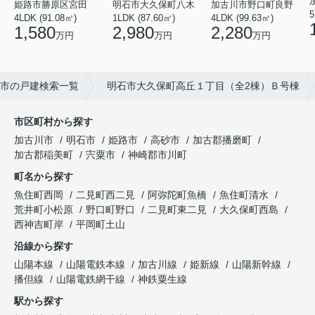
姫路市勝原区宮田
明石市大久保町八木
加古川市野口町良野
5
4LDK (91.08㎡)
1LDK (87.60㎡)
4LDK (99.63㎡)
1,580
2,980
2,280
万円
万円
万円
市の戸建検索一覧
明石市大久保町高丘１丁目（全2棟）Ｂ号棟
市区町村から探す
加古川市
明石市
姫路市
高砂市
加古郡播磨町
加古郡稲美町
宍粟市
神崎郡市川町
町名から探す
魚住町西岡
二見町西二見
阿弥陀町魚橋
魚住町清水
荒井町小松原
野口町野口
二見町東二見
大久保町西島
西神吉町岸
平岡町土山
沿線から探す
山陽本線
山陽電鉄本線
加古川線
姫新線
山陽新幹線
播但線
山陽電鉄網干線
神鉄粟生線
駅から探す