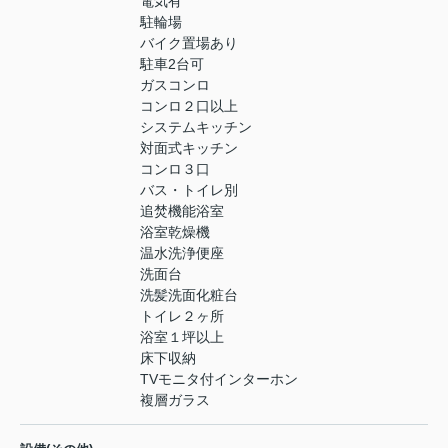
電気有
駐輪場
バイク置場あり
駐車2台可
ガスコンロ
コンロ２口以上
システムキッチン
対面式キッチン
コンロ３口
バス・トイレ別
追焚機能浴室
浴室乾燥機
温水洗浄便座
洗面台
洗髪洗面化粧台
トイレ２ヶ所
浴室１坪以上
床下収納
TVモニタ付インターホン
複層ガラス
-