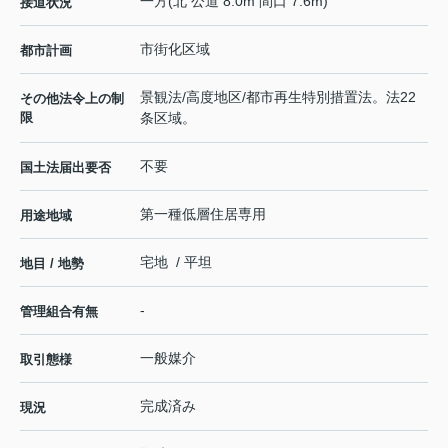
一方(北 公道 8.0m 間口 7.6m)
接道状況
市街化区域
都市計画
景観法/高度地区/都市再生特別措置法。法22
その他法令上の制
限
条区域。
不要
国土法届出要否
第一種低層住居専用
用途地域
宅地 / 平坦
地目 / 地勢
-
管理組合有無
一般媒介
取引態様
完成済み
現況