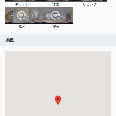
キッチン
洋室
リビング
風呂
寝室
地図