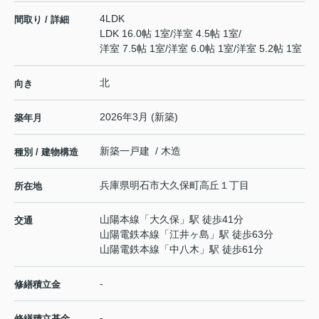
4LDK
間取り / 詳細
LDK 16.0帖 1室
/
洋室 4.5帖 1室
/
洋室 7.5帖 1室
/
洋室 6.0帖 1室
/
洋室 5.2帖 1室
北
向き
2026年3月 (新築)
築年月
新築一戸建 / 木造
種別 / 建物構造
兵庫県
明石市
大久保町高丘
１丁目
所在地
山陽本線
「
大久保
」駅 徒歩41分
交通
山陽電鉄本線
「
江井ヶ島
」駅 徒歩63分
山陽電鉄本線
「
中八木
」駅 徒歩61分
-
修繕積立金
-
修繕積立基金