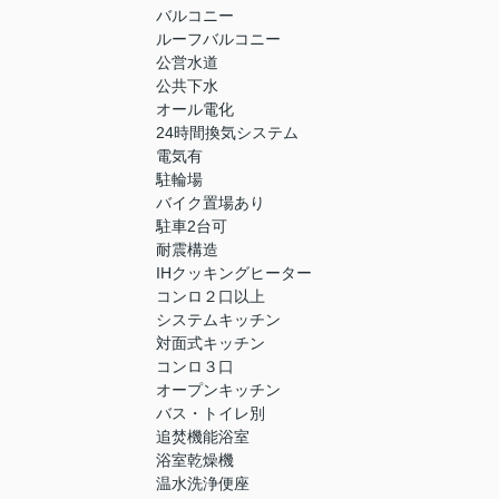
バルコニー
ルーフバルコニー
公営水道
公共下水
オール電化
24時間換気システム
電気有
駐輪場
バイク置場あり
駐車2台可
耐震構造
IHクッキングヒーター
コンロ２口以上
システムキッチン
対面式キッチン
コンロ３口
オープンキッチン
バス・トイレ別
追焚機能浴室
浴室乾燥機
温水洗浄便座