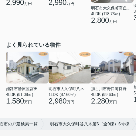
2,990
2,990
万円
万円
明石市大久保町高丘１丁目
3
4LDK (118.73㎡)
2,800
万円
よく見られている物件
姫路市勝原区宮田
明石市大久保町八木
加古川市野口町良野
5
4LDK (91.08㎡)
1LDK (87.60㎡)
4LDK (99.63㎡)
1,580
2,980
2,280
万円
万円
万円
石市の戸建検索一覧
明石市大久保町谷八木第6（全9棟）6号棟