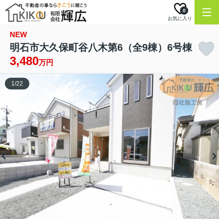
0
お気に入り
NEW
明石市大久保町谷八木第6（全9棟）6号棟
3,480
万円
1
/
22