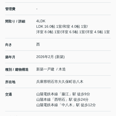
-
管理費
4LDK
間取り / 詳細
LDK 16.0帖 1室
/
和室 4.0帖 1室
/
洋室 8.0帖 1室
/
洋室 6.5帖 1室
/
洋室 4.5帖 1室
西
向き
2026年2月 (新築)
築年月
新築一戸建 / 木造
種別 / 建物構造
兵庫県
明石市
大久保町谷八木
所在地
山陽電鉄本線
「
藤江
」駅 徒歩9分
交通
山陽本線
「
西明石
」駅 徒歩24分
山陽電鉄本線
「
中八木
」駅 徒歩12分