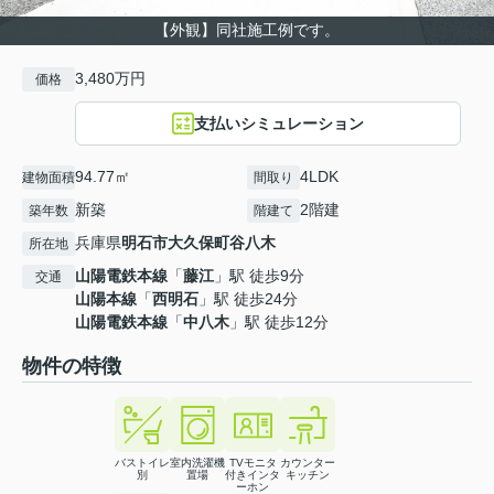
【外観】同社施工例です。
3,480万円
価格
支払いシミュレーション
94.77㎡
4LDK
建物面積
間取り
新築
2階建
築年数
階建て
兵庫県
明石市
大久保町谷八木
所在地
山陽電鉄本線
「
藤江
」駅 徒歩9分
交通
山陽本線
「
西明石
」駅 徒歩24分
山陽電鉄本線
「
中八木
」駅 徒歩12分
物件の特徴
バストイレ
室内洗濯機
TVモニタ
カウンター
別
置場
付きインタ
キッチン
ーホン