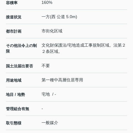
160%
容積率
一方(西 公道 5.0m)
接道状況
市街化区域
都市計画
文化財保護法/宅地造成工事規制区域。法第２
その他法令上の制
限
２条区域。
不要
国土法届出要否
第一種中高層住居専用
用途地域
宅地 / -
地目 / 地勢
-
管理組合有無
一般媒介
取引態様