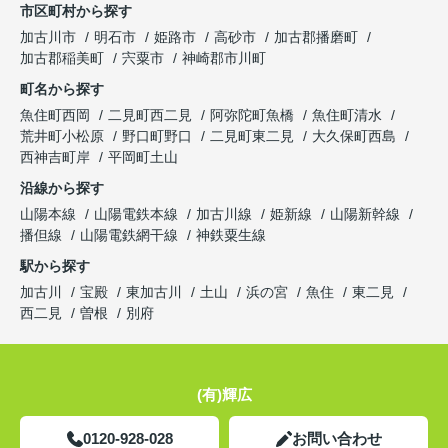
市区町村から探す
加古川市
明石市
姫路市
高砂市
加古郡播磨町
加古郡稲美町
宍粟市
神崎郡市川町
町名から探す
魚住町西岡
二見町西二見
阿弥陀町魚橋
魚住町清水
荒井町小松原
野口町野口
二見町東二見
大久保町西島
西神吉町岸
平岡町土山
沿線から探す
山陽本線
山陽電鉄本線
加古川線
姫新線
山陽新幹線
播但線
山陽電鉄網干線
神鉄粟生線
駅から探す
加古川
宝殿
東加古川
土山
浜の宮
魚住
東二見
西二見
曽根
別府
(有)輝広
0120-928-028
お問い合わせ