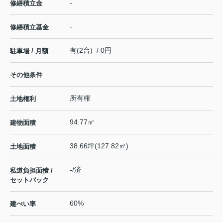
-
修繕積立金
-
修繕積立基金
有(2台) / 0円
駐車場 / 月額
その他条件
所有権
土地権利
94.77㎡
建物面積
38.66坪(127.82㎡)
土地面積
-/済
私道負担面積 /
セットバック
60%
建ぺい率