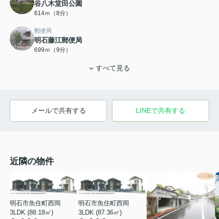
谷八木堂田公園
614ｍ（8分）
郵便局
明石藤江郵便局
699ｍ（9分）
すべて見る
メールで共有する
LINEで共有する
近隣の物件
明石市魚住町西岡
明石市魚住町西岡
3LDK (88.18㎡)
3LDK (87.36㎡)