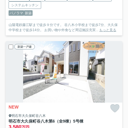
システムキッチン
パノラマ
新築
山陽電鉄藤江駅まで徒歩９分です。 谷八木小学校まで徒歩7分、大久保
中学校まで徒歩14分。 お買い物や外食など周辺施設充実...
もっと見る
新築一戸建
NEW
明石市大久保町谷八木
明石市大久保町谷八木第6（全9棟）5号棟
3,580
万円