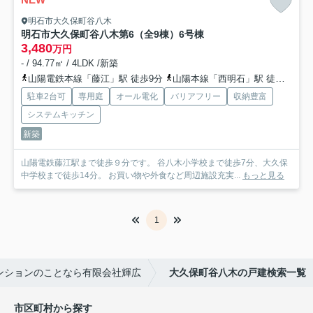
明石市大久保町谷八木
明石市大久保町谷八木第6（全9棟）6号棟
3,480
万円
- / 94.77㎡ / 4LDK /新築
山陽電鉄本線「藤江」駅 徒歩9分
山陽本線「西明石」駅 徒歩24分
駐車2台可
専用庭
オール電化
バリアフリー
収納豊富
システムキッチン
新築
山陽電鉄藤江駅まで徒歩９分です。 谷八木小学校まで徒歩7分、大久保
中学校まで徒歩14分。 お買い物や外食など周辺施設充実...
もっと見る
1
ンションのことなら有限会社輝広
大久保町谷八木の戸建検索一覧
市区町村から探す