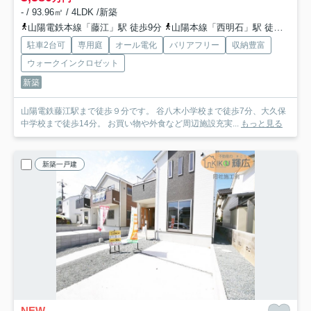
- / 93.96㎡ / 4LDK /新築
山陽電鉄本線「藤江」駅 徒歩9分
山陽本線「西明石」駅 徒歩24分
駐車2台可
専用庭
オール電化
バリアフリー
収納豊富
ウォークインクロゼット
新築
山陽電鉄藤江駅まで徒歩９分です。 谷八木小学校まで徒歩7分、大久保
中学校まで徒歩14分。 お買い物や外食など周辺施設充実...
もっと見る
新築一戸建
NEW