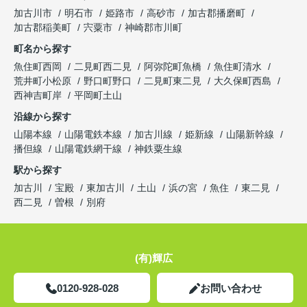
加古川市
明石市
姫路市
高砂市
加古郡播磨町
加古郡稲美町
宍粟市
神崎郡市川町
町名から探す
魚住町西岡
二見町西二見
阿弥陀町魚橋
魚住町清水
荒井町小松原
野口町野口
二見町東二見
大久保町西島
西神吉町岸
平岡町土山
沿線から探す
山陽本線
山陽電鉄本線
加古川線
姫新線
山陽新幹線
播但線
山陽電鉄網干線
神鉄粟生線
駅から探す
加古川
宝殿
東加古川
土山
浜の宮
魚住
東二見
西二見
曽根
別府
(有)輝広
0120-928-028
お問い合わせ