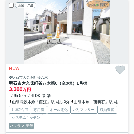
新築一戸建
NEW
明石市大久保町谷八木
明石市大久保町谷八木第6（全9棟）1号棟
3,380
万円
- / 95.57㎡ / 4LDK /新築
山陽電鉄本線「藤江」駅 徒歩9分
山陽本線「西明石」駅 徒歩24分
駐車2台可
専用庭
オール電化
バリアフリー
収納豊富
システムキッチン
パノラマ
新築