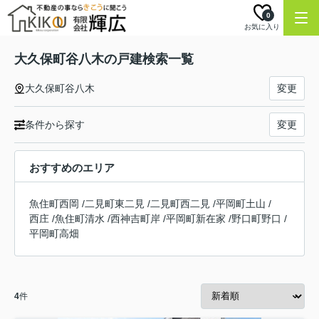
0
お気に入り
大久保町谷八木の戸建検索一覧
大久保町谷八木
変更
条件から探す
変更
おすすめのエリア
魚住町西岡
/
二見町東二見
/
二見町西二見
/
平岡町土山
/
西庄
/
魚住町清水
/
西神吉町岸
/
平岡町新在家
/
野口町野口
/
平岡町高畑
4
件