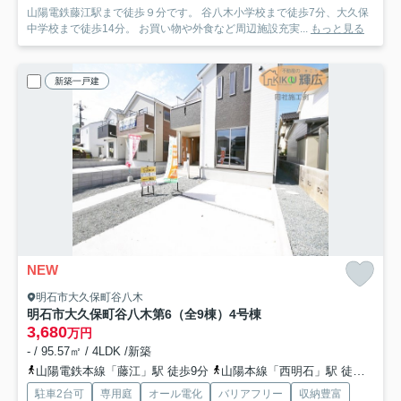
山陽電鉄藤江駅まで徒歩９分です。 谷八木小学校まで徒歩7分、大久保
中学校まで徒歩14分。 お買い物や外食など周辺施設充実...
もっと見る
新築一戸建
NEW
明石市大久保町谷八木
明石市大久保町谷八木第6（全9棟）4号棟
3,680
万円
- / 95.57㎡ / 4LDK /新築
山陽電鉄本線「藤江」駅 徒歩9分
山陽本線「西明石」駅 徒歩24分
駐車2台可
専用庭
オール電化
バリアフリー
収納豊富