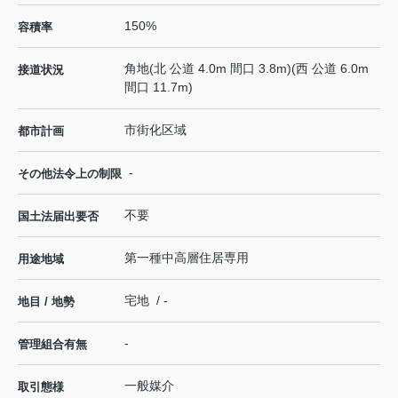
150%
容積率
角地(北 公道 4.0m 間口 3.8m)(西 公道 6.0m
接道状況
間口 11.7m)
市街化区域
都市計画
-
その他法令上の制限
不要
国土法届出要否
第一種中高層住居専用
用途地域
宅地 / -
地目 / 地勢
-
管理組合有無
一般媒介
取引態様