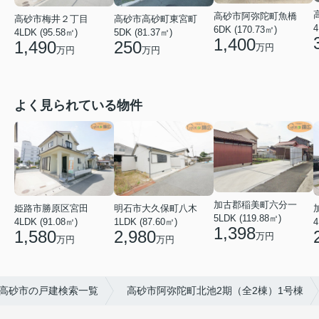
高砂市阿弥陀町魚橋
高砂市梅井２丁目
高砂市高砂町東宮町
4
6DK (170.73㎡)
4LDK (95.58㎡)
5DK (81.37㎡)
1,400
1,490
250
万円
万円
万円
よく見られている物件
加古郡稲美町六分一
姫路市勝原区宮田
明石市大久保町八木
5LDK (119.88㎡)
4LDK (91.08㎡)
1LDK (87.60㎡)
4
1,398
1,580
2,980
万円
万円
万円
高砂市の戸建検索一覧
高砂市阿弥陀町北池2期（全2棟）1号棟