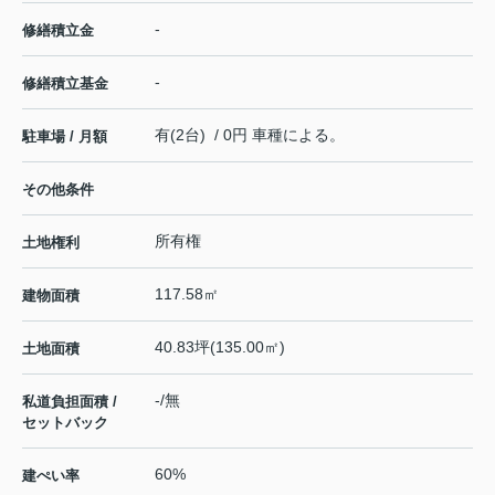
-
修繕積立金
-
修繕積立基金
有(2台) / 0円 車種による。
駐車場 / 月額
その他条件
所有権
土地権利
117.58㎡
建物面積
40.83坪(135.00㎡)
土地面積
-/無
私道負担面積 /
セットバック
60%
建ぺい率