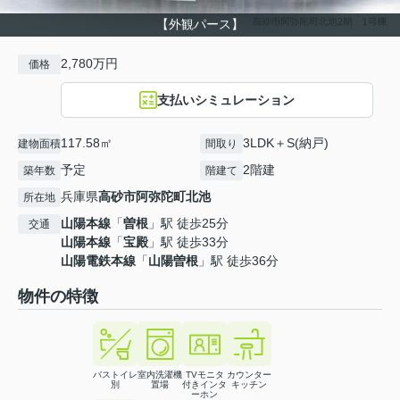
【外観パース】
2,780万円
価格
支払いシミュレーション
117.58㎡
3LDK＋S(納戸)
建物面積
間取り
予定
2階建
築年数
階建て
兵庫県
高砂市
阿弥陀町北池
所在地
山陽本線
「
曽根
」駅 徒歩25分
交通
山陽本線
「
宝殿
」駅 徒歩33分
山陽電鉄本線
「
山陽曽根
」駅 徒歩36分
物件の特徴
バストイレ
室内洗濯機
TVモニタ
カウンター
別
置場
付きインタ
キッチン
ーホン