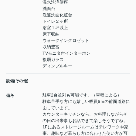
温水洗浄便座
洗面台
洗髪洗面化粧台
トイレ２ヶ所
浴室１坪以上
床下収納
ウォークインクロゼット
収納豊富
TVモニタ付インターホン
複層ガラス
ディンプルキー
-
設備(その他)
駐車2台並列も可能です。（車種による）
備考
駐車苦手な方にも嬉しい幅員6ｍの前面道路に
面しています。
カウンターキッチンなら、お料理しながらそ
の日の出来事もお話できて楽しそうですね。
1Fにあるストレージルームはテレワークや家
事、趣味など暮らし方に合わせた使い方が可