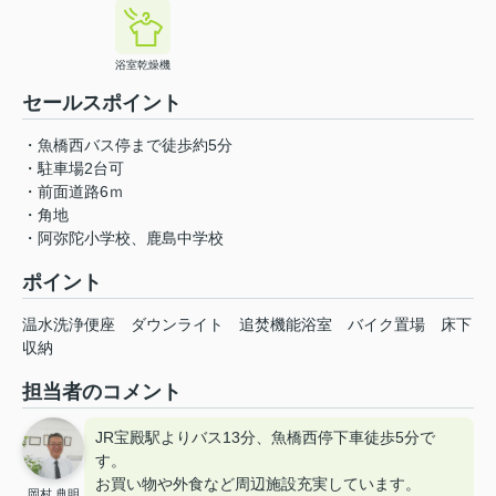
浴室乾燥機
セールスポイント
・魚橋西バス停まで徒歩約5分
・駐車場2台可
・前面道路6ｍ
・角地
・阿弥陀小学校、鹿島中学校
ポイント
温水洗浄便座
ダウンライト
追焚機能浴室
バイク置場
床下
収納
担当者のコメント
JR宝殿駅よりバス13分、魚橋西停下車徒歩5分で
す。
お買い物や外食など周辺施設充実しています。
岡村 典明