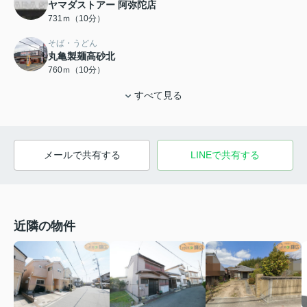
ヤマダストアー 阿弥陀店
731ｍ（10分）
そば・うどん
丸亀製麺高砂北
760ｍ（10分）
すべて見る
メールで共有する
LINEで共有する
近隣の物件