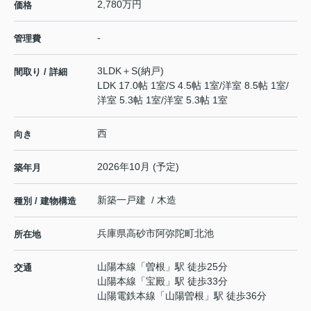
2,780万円
価格
-
管理費
3LDK＋S(納戸)
間取り / 詳細
LDK 17.0帖 1室
/
S 4.5帖 1室
/
洋室 8.5帖 1室
/
洋室 5.3帖 1室
/
洋室 5.3帖 1室
西
向き
2026年10月 (予定)
築年月
新築一戸建 / 木造
種別 / 建物構造
兵庫県
高砂市
阿弥陀町北池
所在地
山陽本線
「
曽根
」駅 徒歩25分
交通
山陽本線
「
宝殿
」駅 徒歩33分
山陽電鉄本線
「
山陽曽根
」駅 徒歩36分