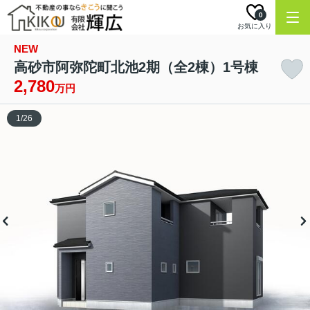
0
お気に入り
NEW
高砂市阿弥陀町北池2期（全2棟）1号棟
2,780
万円
1
/
26