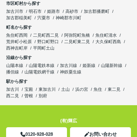
市区町村から探す
加古川市
明石市
姫路市
高砂市
加古郡播磨町
加古郡稲美町
宍粟市
神崎郡市川町
町名から探す
魚住町西岡
二見町西二見
阿弥陀町魚橋
魚住町清水
荒井町小松原
野口町野口
二見町東二見
大久保町西島
西神吉町岸
平岡町土山
沿線から探す
山陽本線
山陽電鉄本線
加古川線
姫新線
山陽新幹線
播但線
山陽電鉄網干線
神鉄粟生線
駅から探す
加古川
宝殿
東加古川
土山
浜の宮
魚住
東二見
西二見
曽根
別府
(有)輝広
0120-928-028
お問い合わせ