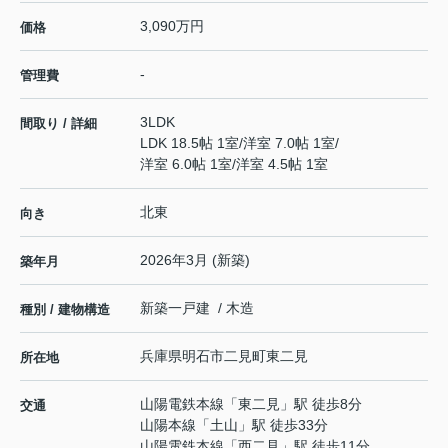
3,090万円
価格
-
管理費
3LDK
間取り / 詳細
LDK 18.5帖 1室
/
洋室 7.0帖 1室
/
洋室 6.0帖 1室
/
洋室 4.5帖 1室
北東
向き
2026年3月 (新築)
築年月
新築一戸建 / 木造
種別 / 建物構造
兵庫県
明石市
二見町東二見
所在地
山陽電鉄本線
「
東二見
」駅 徒歩8分
交通
山陽本線
「
土山
」駅 徒歩33分
山陽電鉄本線
「
西二見
」駅 徒歩11分