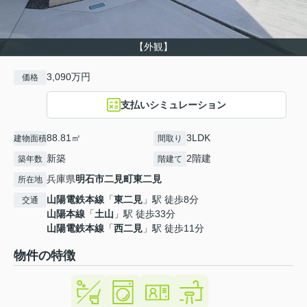
【外観】
3,090万円
価格
支払いシミュレーション
88.81㎡
3LDK
建物面積
間取り
新築
2階建
築年数
階建て
兵庫県
明石市
二見町東二見
所在地
山陽電鉄本線
「
東二見
」駅 徒歩8分
交通
山陽本線
「
土山
」駅 徒歩33分
山陽電鉄本線
「
西二見
」駅 徒歩11分
物件の特徴