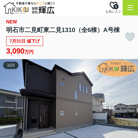
0
お気に入り
NEW
明石市二見町東二見1310（全6棟）A号棟
7月31日 値下げ
3,090
万円
1
/
23