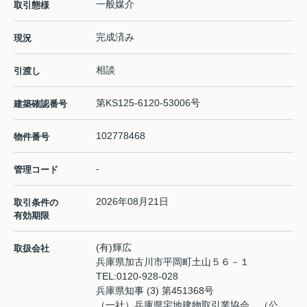
一般媒介
取引態様
完成済み
現況
相談
引渡し
第KS125-6120-53006号
建築確認番号
102778468
物件番号
-
管理コード
2026年08月21日
取引条件の
有効期限
(有)輝広
取扱会社
兵庫県加古川市平岡町土山５６－１
TEL:
0120-928-028
兵庫県知事 (3) 第451368号
（一社）兵庫県宅地建物取引業協会 （公