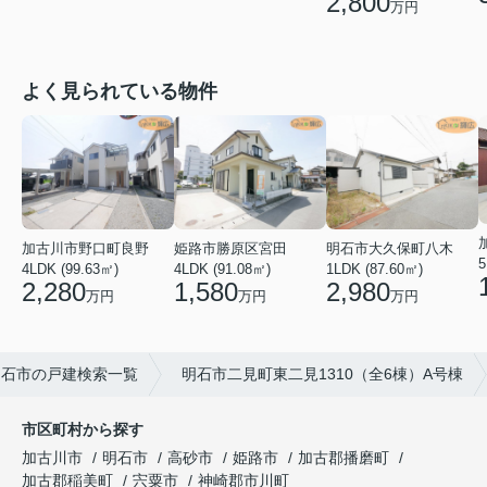
2,800
万円
よく見られている物件
加古川市野口町良野
姫路市勝原区宮田
明石市大久保町八木
5
4LDK (99.63㎡)
4LDK (91.08㎡)
1LDK (87.60㎡)
2,280
1,580
2,980
万円
万円
万円
明石市の戸建検索一覧
明石市二見町東二見1310（全6棟）A号棟
市区町村から探す
加古川市
明石市
高砂市
姫路市
加古郡播磨町
加古郡稲美町
宍粟市
神崎郡市川町