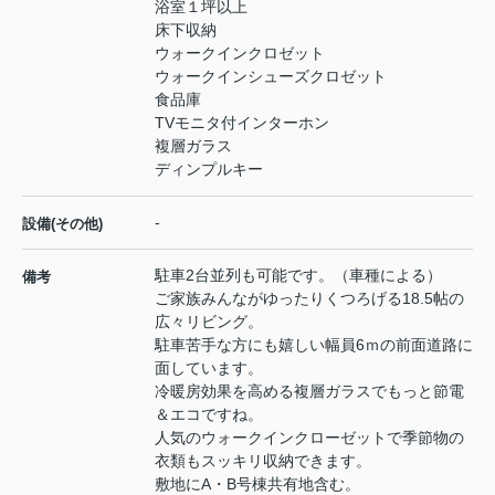
浴室１坪以上
床下収納
ウォークインクロゼット
ウォークインシューズクロゼット
食品庫
TVモニタ付インターホン
複層ガラス
ディンプルキー
-
設備(その他)
駐車2台並列も可能です。（車種による）
備考
ご家族みんながゆったりくつろげる18.5帖の
広々リビング。
駐車苦手な方にも嬉しい幅員6ｍの前面道路に
面しています。
冷暖房効果を高める複層ガラスでもっと節電
＆エコですね。
人気のウォークインクローゼットで季節物の
衣類もスッキリ収納できます。
敷地にA・B号棟共有地含む。