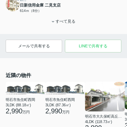
日新信用金庫 二見支店
614ｍ（8分）
すべて見る
メールで共有する
LINEで共有する
近隣の物件
明石市魚住町西岡
明石市魚住町西岡
3LDK (88.18㎡)
3LDK (87.36㎡)
2,990
2,990
万円
万円
明石市大久保町高丘１丁目
3
4LDK (118.73㎡)