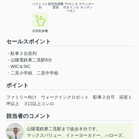
バストイレ
室内洗濯機
TVモニタ
カウンター
別
置場
付きインタ
キッチン
ーホン
浴室乾燥機
セールスポイント
・駐車２台並列
・山陽電鉄東二見駅8分
・WIC＆SIC
・二見小学校、二見中学校
ポイント
ファミリー向け
ウォークインクロゼット
駐車２台可
浴室１
坪以上
３口以上コンロ
担当者のコメント
山陽電鉄東二見駅まで徒歩８分です。
マックスバリュー、イトーヨーカドー、ハローズ、