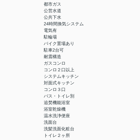
都市ガス
公営水道
公共下水
24時間換気システム
電気有
駐輪場
バイク置場あり
駐車2台可
耐震構造
ガスコンロ
コンロ２口以上
システムキッチン
対面式キッチン
コンロ３口
バス・トイレ別
追焚機能浴室
浴室乾燥機
温水洗浄便座
洗面台
洗髪洗面化粧台
トイレ２ヶ所