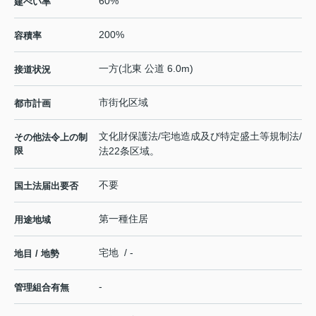
60%
建ぺい率
200%
容積率
一方(北東 公道 6.0m)
接道状況
市街化区域
都市計画
文化財保護法/宅地造成及び特定盛土等規制法/
その他法令上の制
限
法22条区域。
不要
国土法届出要否
第一種住居
用途地域
宅地 / -
地目 / 地勢
-
管理組合有無