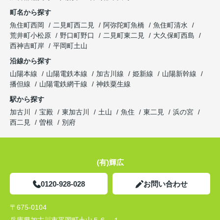
町名から探す
魚住町西岡
二見町西二見
阿弥陀町魚橋
魚住町清水
荒井町小松原
野口町野口
二見町東二見
大久保町西島
西神吉町岸
平岡町土山
沿線から探す
山陽本線
山陽電鉄本線
加古川線
姫新線
山陽新幹線
播但線
山陽電鉄網干線
神鉄粟生線
駅から探す
加古川
宝殿
東加古川
土山
魚住
東二見
浜の宮
西二見
曽根
別府
(有)輝広
0120-928-028
お問い合わせ
〒675-0104