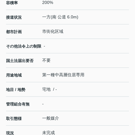
200%
容積率
一方(南 公道 6.0m)
接道状況
市街化区域
都市計画
-
その他法令上の制限
不要
国土法届出要否
第一種中高層住居専用
用途地域
宅地 / -
地目 / 地勢
-
管理組合有無
一般媒介
取引態様
未完成
現況