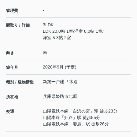
-
管理費
3LDK
間取り / 詳細
LDK 20.0帖 1室
/
洋室 8.0帖 1室
/
洋室 5.3帖 2室
南
向き
2026年9月 (予定)
築年月
新築一戸建 / 木造
種別 / 建物構造
兵庫県
姫路市
北原
所在地
山陽電鉄本線
「
白浜の宮
」駅 徒歩23分
交通
山陽本線
「
姫路
」駅 徒歩55分
山陽電鉄本線
「
妻鹿
」駅 徒歩26分