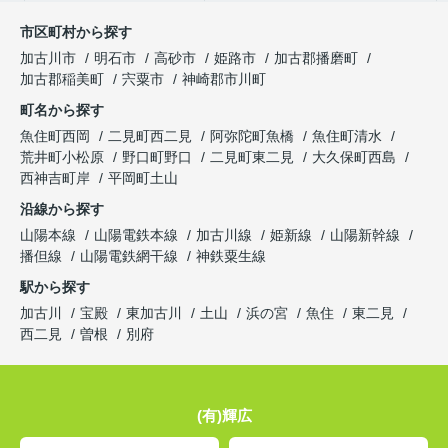
市区町村から探す
加古川市
明石市
高砂市
姫路市
加古郡播磨町
加古郡稲美町
宍粟市
神崎郡市川町
町名から探す
魚住町西岡
二見町西二見
阿弥陀町魚橋
魚住町清水
荒井町小松原
野口町野口
二見町東二見
大久保町西島
西神吉町岸
平岡町土山
沿線から探す
山陽本線
山陽電鉄本線
加古川線
姫新線
山陽新幹線
播但線
山陽電鉄網干線
神鉄粟生線
駅から探す
加古川
宝殿
東加古川
土山
浜の宮
魚住
東二見
西二見
曽根
別府
(有)輝広