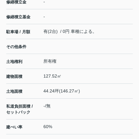
-
修繕積立金
-
修繕積立基金
有(2台) / 0円 車種による。
駐車場 / 月額
その他条件
所有権
土地権利
127.52㎡
建物面積
44.24坪(146.27㎡)
土地面積
-/無
私道負担面積 /
セットバック
60%
建ぺい率