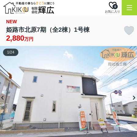
0
お気に入り
NEW
姫路市北原7期（全2棟）1号棟
2,880
万円
1
/
24