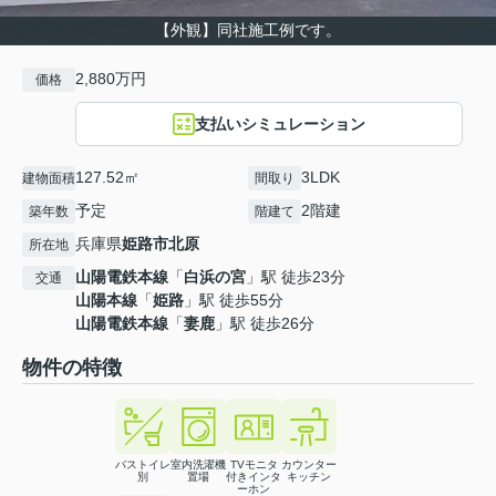
【外観】同社施工例です。
2,880万円
価格
支払いシミュレーション
127.52㎡
3LDK
建物面積
間取り
予定
2階建
築年数
階建て
兵庫県
姫路市
北原
所在地
山陽電鉄本線
「
白浜の宮
」駅 徒歩23分
交通
山陽本線
「
姫路
」駅 徒歩55分
山陽電鉄本線
「
妻鹿
」駅 徒歩26分
物件の特徴
バストイレ
室内洗濯機
TVモニタ
カウンター
別
置場
付きインタ
キッチン
ーホン