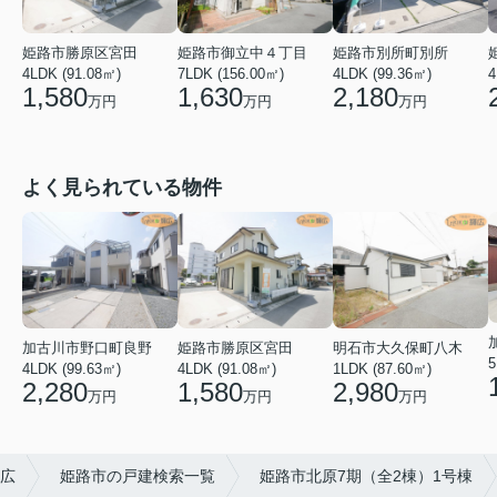
姫路市勝原区宮田
姫路市御立中４丁目
姫路市別所町別所
4LDK (91.08㎡)
7LDK (156.00㎡)
4LDK (99.36㎡)
4
1,580
1,630
2,180
万円
万円
万円
よく見られている物件
加古川市野口町良野
姫路市勝原区宮田
明石市大久保町八木
5
4LDK (99.63㎡)
4LDK (91.08㎡)
1LDK (87.60㎡)
2,280
1,580
2,980
万円
万円
万円
広
姫路市の戸建検索一覧
姫路市北原7期（全2棟）1号棟