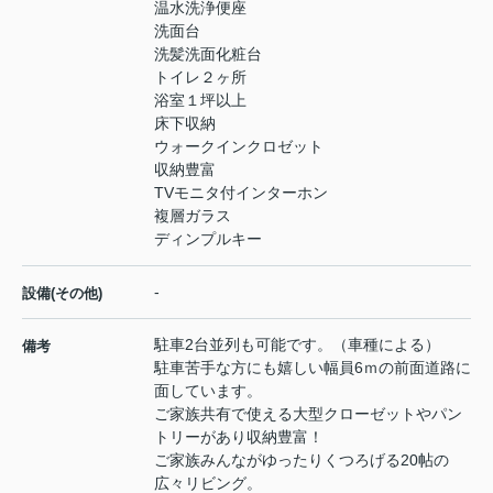
温水洗浄便座
洗面台
洗髪洗面化粧台
トイレ２ヶ所
浴室１坪以上
床下収納
ウォークインクロゼット
収納豊富
TVモニタ付インターホン
複層ガラス
ディンプルキー
-
設備(その他)
駐車2台並列も可能です。（車種による）
備考
駐車苦手な方にも嬉しい幅員6ｍの前面道路に
面しています。
ご家族共有で使える大型クローゼットやパン
トリーがあり収納豊富！
ご家族みんながゆったりくつろげる20帖の
広々リビング。