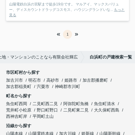
山陽電鉄白浜の宮駅まで徒歩19分です。 マルアイ、マックスバリュ
ー、ディスカウントドラッグコスモス、ハウジングランドいな...
もっと
見る
1
土地・マンションのことなら有限会社輝広
白浜町の戸建検索一覧
市区町村から探す
加古川市
明石市
高砂市
姫路市
加古郡播磨町
加古郡稲美町
宍粟市
神崎郡市川町
町名から探す
魚住町西岡
二見町西二見
阿弥陀町魚橋
魚住町清水
荒井町小松原
野口町野口
二見町東二見
大久保町西島
西神吉町岸
平岡町土山
沿線から探す
山陽本線
山陽電鉄本線
加古川線
姫新線
山陽新幹線