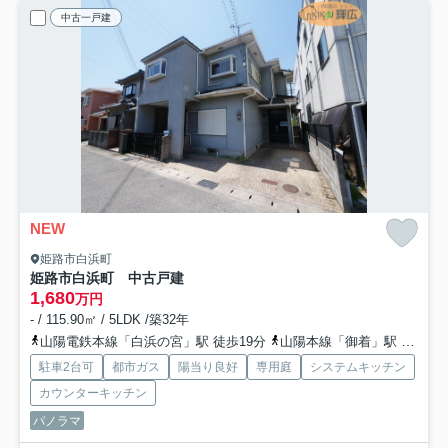
中古一戸建
NEW
姫路市白浜町
姫路市白浜町 中古戸建
1,680
万円
- / 115.90㎡ / 5LDK /築32年
山陽電鉄本線「白浜の宮」駅 徒歩19分
山陽本線「御着」駅 徒歩45分
駐車2台可
都市ガス
陽当り良好
専用庭
システムキッチン
カウンターキッチン
パノラマ