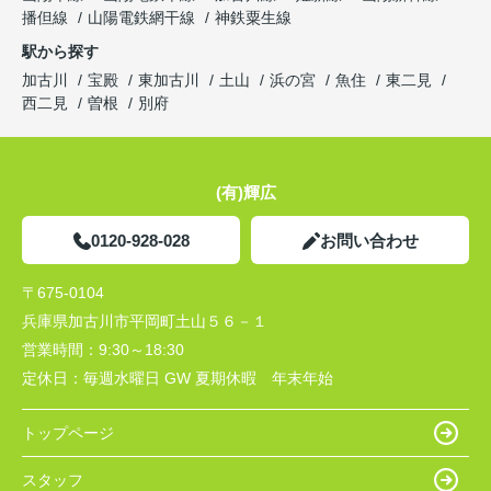
播但線
山陽電鉄網干線
神鉄粟生線
駅から探す
加古川
宝殿
東加古川
土山
浜の宮
魚住
東二見
西二見
曽根
別府
(有)輝広
0120-928-028
お問い合わせ
〒675-0104
兵庫県加古川市平岡町土山５６－１
営業時間：
9:30～18:30
定休日：
毎週水曜日 GW 夏期休暇 年末年始
トップページ
スタッフ