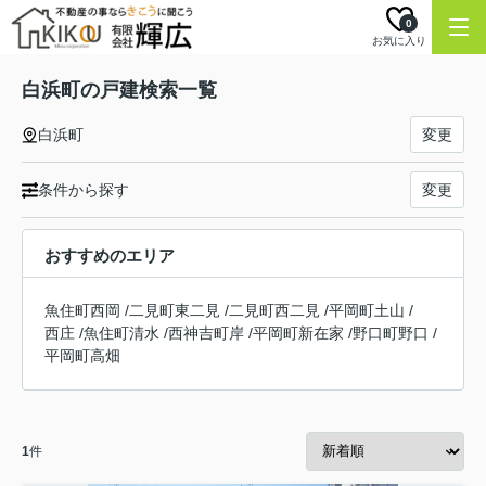
0
お気に入り
白浜町の戸建検索一覧
白浜町
変更
条件から探す
変更
おすすめのエリア
魚住町西岡
/
二見町東二見
/
二見町西二見
/
平岡町土山
/
西庄
/
魚住町清水
/
西神吉町岸
/
平岡町新在家
/
野口町野口
/
平岡町高畑
1
件