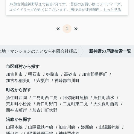
JR加古川線神野駅まで徒歩7分です。 普段のお買い物はフーディーズ、
ゴダイドラッグが近くにございます。 郵便局が徒歩圏内...
もっと見る
1
土地・マンションのことなら有限会社輝広
新神野の戸建検索一覧
市区町村から探す
加古川市
明石市
姫路市
高砂市
加古郡播磨町
加古郡稲美町
宍粟市
神崎郡市川町
町名から探す
魚住町西岡
二見町西二見
阿弥陀町魚橋
魚住町清水
荒井町小松原
野口町野口
二見町東二見
大久保町西島
西神吉町岸
加古川町大野
沿線から探す
山陽本線
山陽電鉄本線
加古川線
姫新線
山陽新幹線
播但線
山陽電鉄網干線
神鉄粟生線