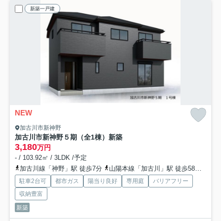
新築一戸建
NEW
加古川市新神野
加古川市新神野５期（全1棟）新築
3,180
万円
- / 103.92㎡ / 3LDK /予定
加古川線「神野」駅 徒歩7分
山陽本線「加古川」駅 徒歩58分
加古
駐車2台可
都市ガス
陽当り良好
専用庭
バリアフリー
収納豊富
新築