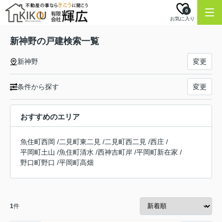
0
お気に入り
新神野の戸建検索一覧
新神野
変更
条件から探す
変更
おすすめのエリア
魚住町西岡
/
二見町東二見
/
二見町西二見
/
西庄
/
平岡町土山
/
魚住町清水
/
西神吉町岸
/
平岡町新在家
/
野口町野口
/
平岡町高畑
1
件