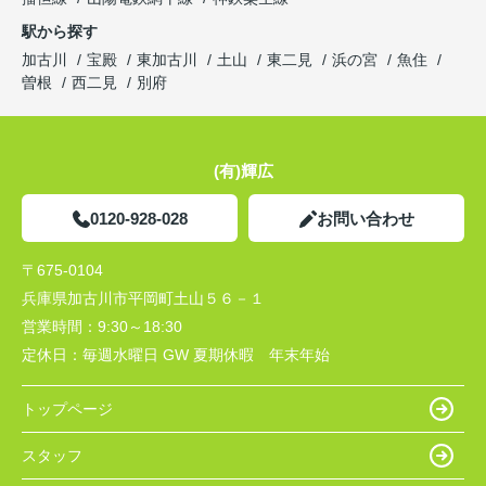
駅から探す
加古川
宝殿
東加古川
土山
東二見
浜の宮
魚住
曽根
西二見
別府
(有)輝広
0120-928-028
お問い合わせ
〒675-0104
兵庫県加古川市平岡町土山５６－１
営業時間：
9:30～18:30
定休日：
毎週水曜日 GW 夏期休暇 年末年始
トップページ
スタッフ