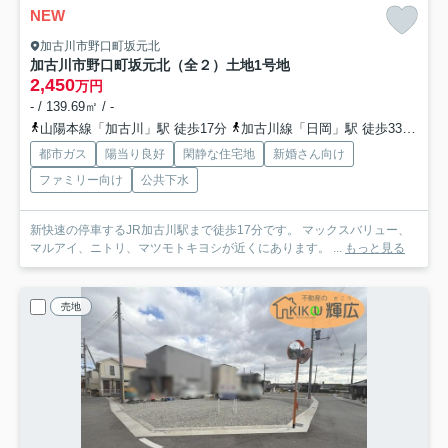
NEW
加古川市野口町坂元北
加古川市野口町坂元北（全２）土地1号地
2,450
万円
- / 139.69㎡ / -
山陽本線「加古川」駅 徒歩17分
加古川線「日岡」駅 徒歩33分
山
都市ガス
陽当り良好
閑静な住宅地
新婚さん向け
ファミリー向け
公共下水
新快速の停車するJR加古川駅まで徒歩17分です。 マックスバリュー、
マルアイ、ニトリ、マツモトキヨシが近くにあります。 ...
もっと見る
売地