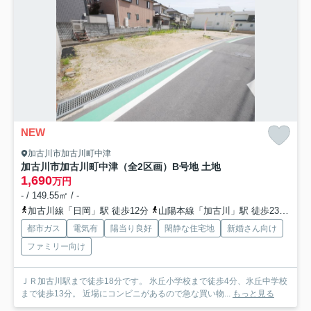
NEW
加古川市加古川町中津
加古川市加古川町中津（全2区画）B号地 土地
1,690
万円
- / 149.55㎡ / -
加古川線「日岡」駅 徒歩12分
山陽本線「加古川」駅 徒歩23分
加
都市ガス
電気有
陽当り良好
閑静な住宅地
新婚さん向け
ファミリー向け
ＪＲ加古川駅まで徒歩18分です。 氷丘小学校まで徒歩4分、氷丘中学校
まで徒歩13分。 近場にコンビニがあるので急な買い物...
もっと見る