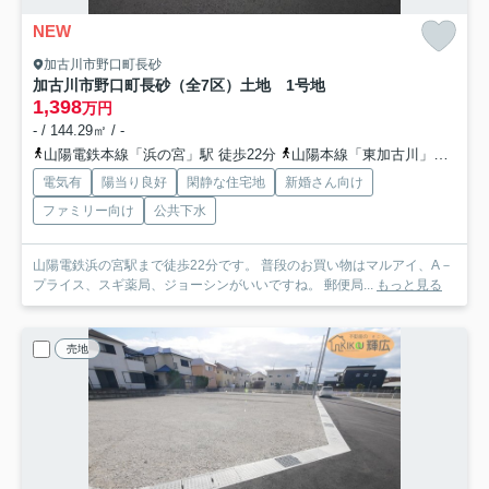
NEW
加古川市野口町長砂
加古川市野口町長砂（全7区）土地 1号地
1,398
万円
- / 144.29㎡ / -
山陽電鉄本線「浜の宮」駅 徒歩22分
山陽本線「東加古川」駅 徒歩37分
電気有
陽当り良好
閑静な住宅地
新婚さん向け
ファミリー向け
公共下水
山陽電鉄浜の宮駅まで徒歩22分です。 普段のお買い物はマルアイ、A－
プライス、スギ薬局、ジョーシンがいいですね。 郵便局...
もっと見る
売地