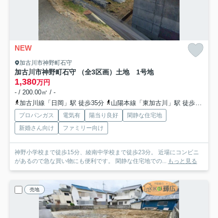
NEW
加古川市神野町石守
加古川市神野町石守 （全3区画）土地 1号地
1,380
万円
- / 200.00㎡ / -
加古川線「日岡」駅 徒歩35分
山陽本線「東加古川」駅 徒歩36分
プロパンガス
電気有
陽当り良好
閑静な住宅地
新婚さん向け
ファミリー向け
神野小学校まで徒歩15分、綾南中学校まで徒歩23分。 近場にコンビニ
があるので急な買い物にも便利です。 閑静な住宅地での...
もっと見る
売地