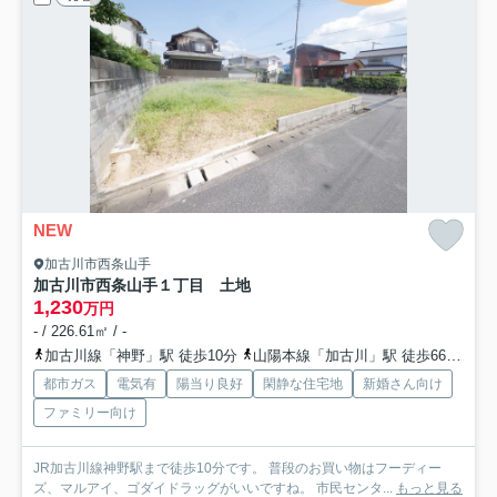
NEW
加古川市西条山手
加古川市西条山手１丁目 土地
1,230
万円
- / 226.61㎡ / -
加古川線「神野」駅 徒歩10分
山陽本線「加古川」駅 徒歩66分
加
都市ガス
電気有
陽当り良好
閑静な住宅地
新婚さん向け
ファミリー向け
JR加古川線神野駅まで徒歩10分です。 普段のお買い物はフーディー
ズ、マルアイ、ゴダイドラッグがいいですね。 市民センタ...
もっと見る