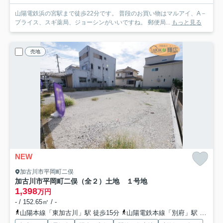
山陽電鉄浜の宮駅まで徒歩22分です。 普段のお買い物はマルアイ、A－
プライス、スギ薬局、ジョーシンがいいですね。 郵便局...
もっと見る
売地
NEW
加古川市平岡町二俣
加古川市平岡町二俣（全２）土地 １号地
1,398
万円
- / 152.65㎡ / -
山陽本線「東加古川」駅 徒歩15分
山陽電鉄本線「別府」駅 徒歩25分