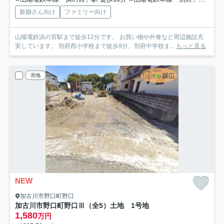
新婚さん向け
ファミリー向け
山陽電鉄浜の宮駅まで徒歩12分です。 お買い物や外食など周辺施設充
実しています。 別府西小学校まで徒歩9分、別府中学校ま...
もっと見る
売地
NEW
加古川市野口町野口
加古川市野口町野口Ⅲ（全5）土地 1号地
1,580
万円