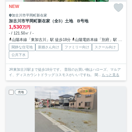
NEW
加古川市平岡町新在家
加古川市平岡町新在家（全3）土地 B号地
1,530
万円
- / 121.50㎡ / -
山陽本線「東加古川」駅 徒歩18分
山陽電鉄本線「別府」駅 徒歩51分
閑静な住宅地
新婚さん向け
ファミリー向け
スクール向け
公共下水
JR東加古川駅まで徒歩18分です。 普段のお買い物はハローズ、マルア
イ、ディスカウントドラッグコスモスがいいですね。 閑...
もっと見る
売地