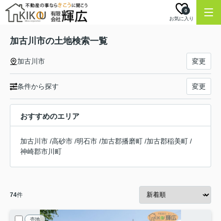
0
お気に入り
加古川市の土地検索一覧
加古川市
変更
条件から探す
変更
おすすめのエリア
加古川市
/
高砂市
/
明石市
/
加古郡播磨町
/
加古郡稲美町
/
神崎郡市川町
74
件
売地