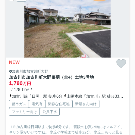
NEW
加古川市加古川町大野
加古川市加古川町大野Ⅲ期（全4）土地3号地
1,780
万円
- / 178.12㎡ / -
加古川線「日岡」駅 徒歩6分
山陽本線「加古川」駅 徒歩33分
山陽
都市ガス
電気有
閑静な住宅地
新婚さん向け
ファミリー向け
公共下水
ＪＲ加古川線日岡駅まで徒歩6分です。 普段のお買い物にはマルアイ、
キリン堂がいいですね。 氷丘小学校まで徒歩22分、氷丘...
もっと見る