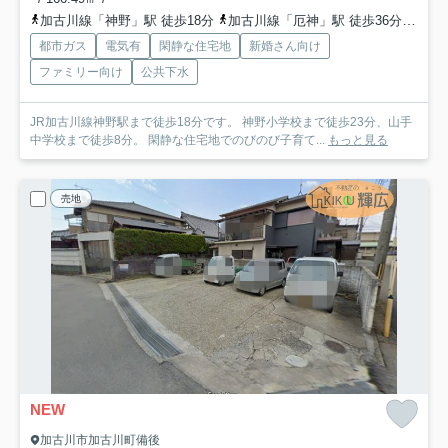
加古川線「神野」駅 徒歩18分
加古川線「厄神」駅 徒歩36分
山陽
都市ガス
電気有
閑静な住宅地
新婚さん向け
ファミリー向け
公共下水
JR加古川線神野駅まで徒歩18分です。 神野小学校まで徒歩23分、山手
中学校まで徒歩8分。 閑静な住宅地でのびのび子育て...
もっと見る
売地
NEW
加古川市加古川町備後