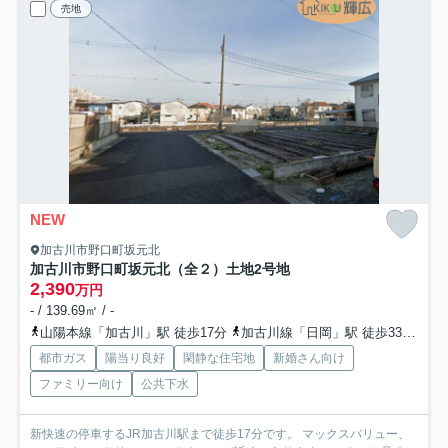
売地
NEW
加古川市野口町坂元北
加古川市野口町坂元北（全２）土地2号地
2,390
万円
- / 139.69㎡ / -
山陽本線「加古川」駅 徒歩17分
加古川線「日岡」駅 徒歩33分
山
都市ガス
陽当り良好
閑静な住宅地
新婚さん向け
ファミリー向け
公共下水
新快速の停車するJR加古川駅まで徒歩17分です。 マックスバリュー、