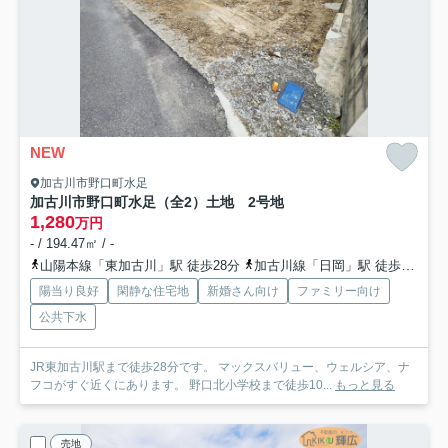
NEW
加古川市野口町水足
加古川市野口町水足（全2）土地 2号地
1,280
万円
- / 194.47㎡ / -
山陽本線「東加古川」駅 徒歩28分
加古川線「日岡」駅 徒歩33分
陽当り良好
閑静な住宅地
新婚さん向け
ファミリー向け
公共下水
JR東加古川駅まで徒歩28分です。 マックスバリュー、ウェルシア、ナ
フコがすぐ近くにあります。 野口北小学校まで徒歩10...
もっと見る
売地