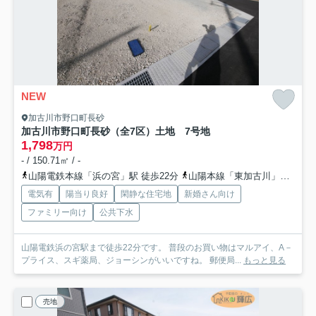
NEW
加古川市野口町長砂
加古川市野口町長砂（全7区）土地 7号地
1,798
万円
- / 150.71㎡ / -
山陽電鉄本線「浜の宮」駅 徒歩22分
山陽本線「東加古川」駅 徒歩37分
電気有
陽当り良好
閑静な住宅地
新婚さん向け
ファミリー向け
公共下水
山陽電鉄浜の宮駅まで徒歩22分です。 普段のお買い物はマルアイ、A－
プライス、スギ薬局、ジョーシンがいいですね。 郵便局...
もっと見る
売地