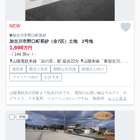
NEW
加古川市野口町長砂
加古川市野口町長砂（全7区）土地 2号地
1,698
万円
- / 144.38㎡ / -
山陽電鉄本線「浜の宮」駅 徒歩22分
山陽本線「東加古川」駅 徒歩37分
電気有
陽当り良好
閑静な住宅地
新婚さん向け
ファミリー向け
公共下水
山陽電鉄浜の宮駅まで徒歩22分です。 普段のお買い物はマルアイ、A－
プライス、スギ薬局、ジョーシンがいいですね。 郵便局...
もっと見る
売地