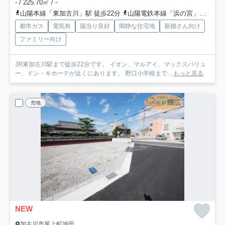
- / 225.70㎡ / -
山陽本線「東加古川」駅 徒歩22分
山陽電鉄本線「浜の宮」駅 徒歩43分
都市ガス
電気有
陽当り良好
閑静な住宅地
新婚さん向け
ファミリー向け
JR東加古川駅まで徒歩22分です。 イオン、マルアイ、マックスバリュ
ー、ドン・キホーテが近くにあります。 野口小学校まで...
もっと見る
売地
NEW
加古川市尾上町池田