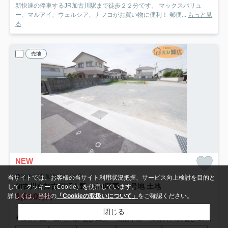
新快速の停車するJR加古川駅まで徒歩２２分です。 マックスバリュ
ー、マルアイ、ウェルシア、ナフコがお買い物に便利！ 郵便...
もっと見
る
売地
NEW
加古川市加古川町大野
当サイトでは、お客様の当サイト利用状況把握、サービス向上検討を目的と
加古川市加古川町大野（全4区画）1号地 土地
して、クッキー（Cookie）を使用しています。
1,860
詳しくは、当社の
「Cookieの取扱いについて」
をご確認ください。
万円
- / 166.64㎡ / -
閉じる
加古川線「日岡」駅 徒歩12分
山陽本線「加古川」駅 徒歩23分
加