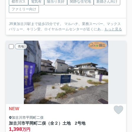
都市ガス
電気有
陽当り良好
閑静な住宅地
新婚さん向け
ファミリー向け
JR東加古川駅まで徒歩15分です。 マルハチ、業務スーパー、マックス
バリュー、キリン堂、ロイヤルホームセンターが近くにあ...
もっと見る
売地
NEW
加古川市平岡町二俣
加古川市平岡町二俣（全２）土地 2号地
1,398
万円