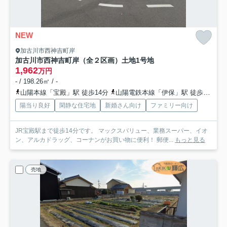
NEW
加古川市西神吉町岸
加古川市西神吉町岸（全２区画）土地1号地
1,962
万円
- / 198.26㎡ / -
山陽本線「宝殿」駅 徒歩14分
山陽電鉄本線「伊保」駅 徒歩50分
陽当り良好
閑静な住宅地
新婚さん向け
ファミリー向け
JR宝殿駅まで徒歩14分です。 マックスバリュー、業務スーパー、イオ
ン、アルカドラッグ、コーナンがお買い物に便利！ 郵便...
もっと見る
売地