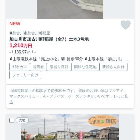
NEW
加古川市加古川町稲屋
加古川市加古川町稲屋（全7）土地3号地
1,210
万円
- / 136.97㎡ / -
山陽電鉄本線「尾上の松」駅 徒歩30分
山陽本線「加古川」駅 徒歩38分
都市ガス
電気有
陽当り良好
閑静な住宅地
新婚さん向け
ファミリー向け
山陽電鉄尾上の松駅まで徒歩30分です。 普段のお買い物はマルアイ、
マックスバリュー、A－プライス、ケーズデンキがいいです...
もっと見
る
売地