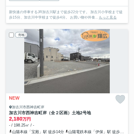
新快速の停車するJR加古川駅まで徒歩22分です。 加古川小学校まで徒
歩15分、加古川中学校まで徒歩4分。 お買い物や外食...
もっと見る
売地
NEW
加古川市西神吉町岸
加古川市西神吉町岸（全２区画）土地2号地
2,180
万円
- / 198.25㎡ / -
山陽本線「宝殿」駅 徒歩14分
山陽電鉄本線「伊保」駅 徒歩50分