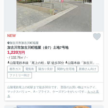
NEW
加古川市加古川町稲屋
加古川市加古川町稲屋（全7）土地7号地
1,220
万円
- / 132.76㎡ / -
山陽電鉄本線「尾上の松」駅 徒歩30分
山陽本線「加古川」駅 徒歩38分
都市ガス
電気有
陽当り良好
閑静な住宅地
新婚さん向け
ファミリー向け
山陽電鉄尾上の松駅まで徒歩30分です。 普段のお買い物はマルアイ、
マックスバリュー、A－プライス、ケーズデンキがいいです...
もっと見
る