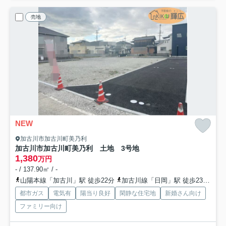
売地
NEW
加古川市加古川町美乃利
加古川市加古川町美乃利 土地 3号地
1,380
万円
- / 137.90㎡ / -
山陽本線「加古川」駅 徒歩22分
加古川線「日岡」駅 徒歩23分
山
都市ガス
電気有
陽当り良好
閑静な住宅地
新婚さん向け
ファミリー向け