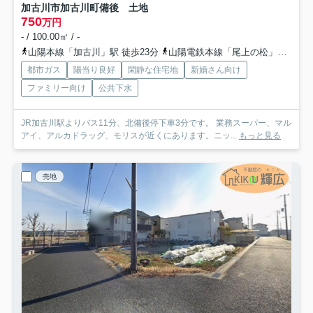
加古川市加古川町備後 土地
750
万円
- / 100.00㎡ / -
山陽本線「加古川」駅 徒歩23分
山陽電鉄本線「尾上の松」駅 徒歩22分
都市ガス
陽当り良好
閑静な住宅地
新婚さん向け
ファミリー向け
公共下水
JR加古川駅よりバス11分、北備後停下車3分です。 業務スーパー、マル
アイ、アルカドラッグ、モリスが近くにあります。ニッ...
もっと見る
売地