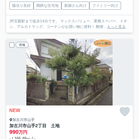
陽当り良好
閑静な住宅地
新婚さん向け
ファミリー向け
JR宝殿駅まで徒歩14分です。 マックスバリュー、業務スーパー、イオ
ン、アルカドラッグ、コーナンがお買い物に便利！ 郵便...
もっと見る
売地
NEW
加古川市山手
加古川市山手2丁目 土地
990
万円
- / 166.49㎡ / -