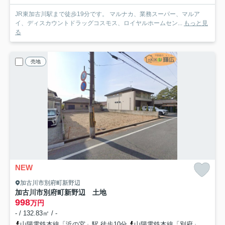
JR東加古川駅まで徒歩19分です。 マルナカ、業務スーパー、マルア
イ、ディスカウントドラッグコスモス、ロイヤルホームセン...
もっと見
る
売地
NEW
加古川市別府町新野辺
加古川市別府町新野辺 土地
998
万円
- / 132.83㎡ / -
山陽電鉄本線「浜の宮」駅 徒歩10分
山陽電鉄本線「別府」駅 徒歩21分