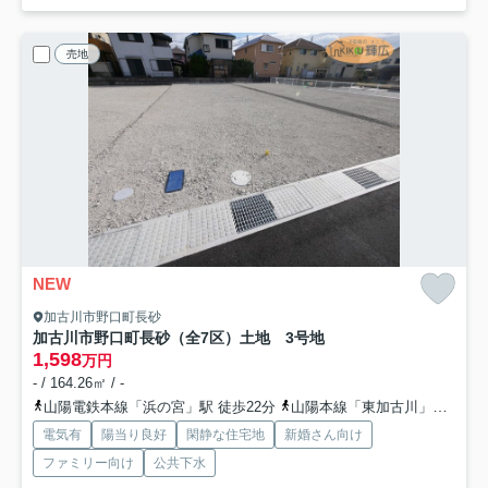
売地
NEW
加古川市野口町長砂
加古川市野口町長砂（全7区）土地 3号地
1,598
万円
- / 164.26㎡ / -
山陽電鉄本線「浜の宮」駅 徒歩22分
山陽本線「東加古川」駅 徒歩37分
電気有
陽当り良好
閑静な住宅地
新婚さん向け
ファミリー向け
公共下水