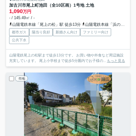
加古川市尾上町池田（全10区画）1号地 土地
1,090
万円
- / 145.49㎡ / -
山陽電鉄本線「尾上の松」駅 徒歩13分
山陽電鉄本線「浜の宮」駅 徒歩16分
都市ガス
陽当り良好
新婚さん向け
ファミリー向け
公共下水
山陽電鉄尾上の松駅まで徒歩13分です。 お買い物や外食など周辺施設
充実しています。 尾上小学校まで徒歩5分圏内でお子様の...
もっと見る
売地