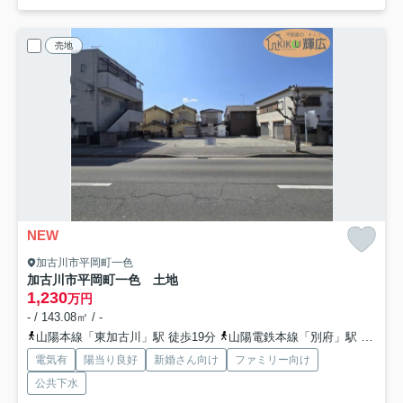
売地
NEW
加古川市平岡町一色
加古川市平岡町一色 土地
1,230
万円
- / 143.08㎡ / -
山陽本線「東加古川」駅 徒歩19分
山陽電鉄本線「別府」駅 徒歩20分
電気有
陽当り良好
新婚さん向け
ファミリー向け
公共下水