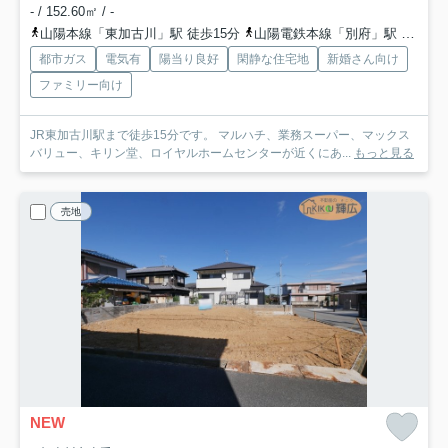
- / 152.60㎡ / -
山陽本線「東加古川」駅 徒歩15分
山陽電鉄本線「別府」駅 徒歩25分
都市ガス
電気有
陽当り良好
閑静な住宅地
新婚さん向け
ファミリー向け
JR東加古川駅まで徒歩15分です。 マルハチ、業務スーパー、マックス
バリュー、キリン堂、ロイヤルホームセンターが近くにあ...
もっと見る
売地
NEW