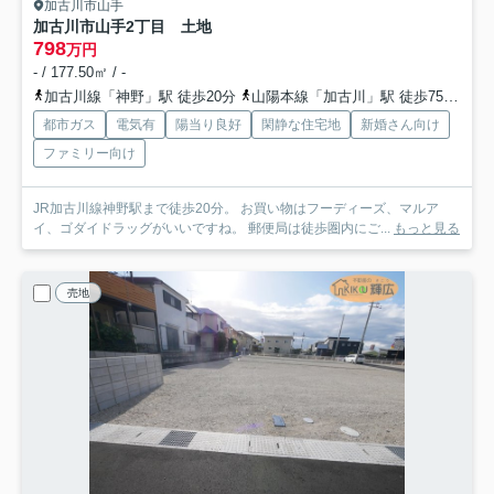
加古川市山手
加古川市山手2丁目 土地
798
万円
- / 177.50㎡ / -
加古川線「神野」駅 徒歩20分
山陽本線「加古川」駅 徒歩75分
加
都市ガス
電気有
陽当り良好
閑静な住宅地
新婚さん向け
ファミリー向け
JR加古川線神野駅まで徒歩20分。 お買い物はフーディーズ、マルア
イ、ゴダイドラッグがいいですね。 郵便局は徒歩圏内にご...
もっと見る
売地