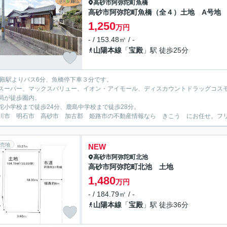
高砂市
阿弥陀町魚橋
高砂市阿弥陀町魚橋（全４）土地 A号地
1,250
万円
- / 153.48㎡ / -
山陽本線
「
宝殿
」駅 徒歩25分
宝殿駅よりバス6分、魚橋停下車３分です。
スーパー、マックスバリュー、イオン・アイモール、ディスカウントドラッグコス
局が徒歩圏内。
陀小学校まで徒歩24分、鹿島中学校まで徒歩28分。
川市 明石市 高砂市 加古郡 姫路市の不動産情報なら きこう にお任せ。フリーダイ
売地
NEW
高砂市
阿弥陀町北池
高砂市阿弥陀町北池 土地
1,480
万円
- / 184.79㎡ / -
山陽本線
「
宝殿
」駅 徒歩36分