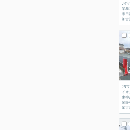
JR
業務
米田
加古
JR
イオ
東神
閑静
加古