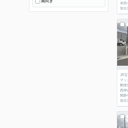
南向き
米田
加古
JR
マッ
郵便
西神
閑静
加古