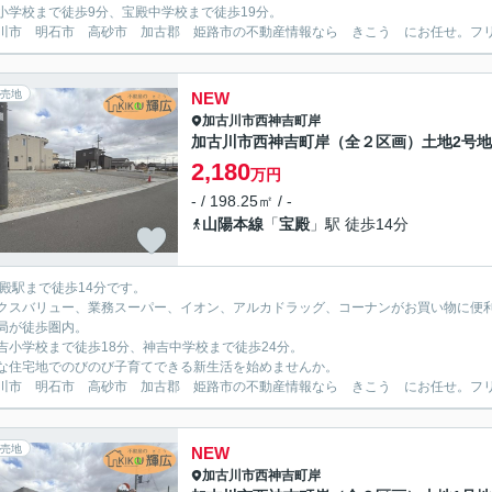
小学校まで徒歩9分、宝殿中学校まで徒歩19分。
川市 明石市 高砂市 加古郡 姫路市の不動産情報なら きこう にお任せ。フリーダイ
売地
NEW
加古川市
西神吉町岸
加古川市西神吉町岸（全２区画）土地2号地
2,180
万円
- / 198.25㎡ / -
山陽本線
「
宝殿
」駅 徒歩14分
宝殿駅まで徒歩14分です。
クスバリュー、業務スーパー、イオン、アルカドラッグ、コーナンがお買い物に便
局が徒歩圏内。
吉小学校まで徒歩18分、神吉中学校まで徒歩24分。
な住宅地でのびのび子育てできる新生活を始めませんか。
川市 明石市 高砂市 加古郡 姫路市の不動産情報なら きこう にお任せ。フリーダイ
売地
NEW
加古川市
西神吉町岸