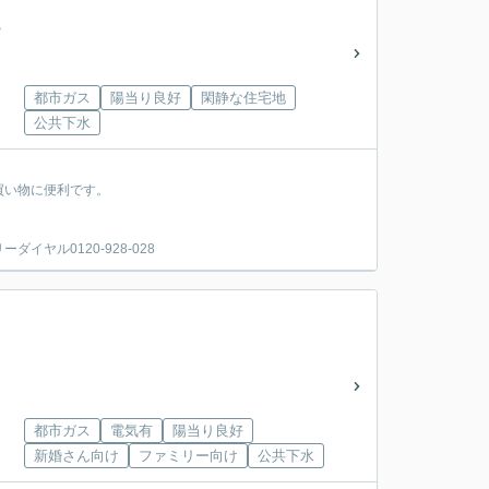
都市ガス
陽当り良好
閑静な住宅地
公共下水
買い物に便利です。
ヤル0120-928-028
都市ガス
電気有
陽当り良好
新婚さん向け
ファミリー向け
公共下水