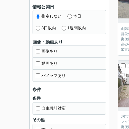
情報公開日
指定しない
本日
3日以内
1週間以内
山陽
普段
郵便
画像・動画あり
高砂
加古
画像あり
動画あり
パノラマあり
条件
条件
自由設計対応
JR
その他
マル
郵便