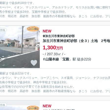
宝殿駅まで徒歩約18分です。
スーパー、イオン、マックスバリュー、アルカドラッグ、モリスがお買い物に便利
西小学校まで徒歩24分、宝殿中学校まで徒歩39分。
川市 明石市 高砂市 加古郡 姫路市の不動産情報なら きこう にお任せ。フリーダイ
売地
NEW
加古川市
東神吉町砂部
加古川市東神吉町砂部（全３）土地 2号地
1,300
万円
- / 207.33㎡ / -
山陽本線
「
宝殿
」駅 徒歩22分
宝殿駅まで徒歩22分です。
ンタウン、マックスバリュー、コープこうべ、スギ薬局、ジョーシン、ナフコがお
吉南小学校まで徒歩6分、神吉中学校まで徒歩13分。
な住宅地でのびのび子育てできる新生活を始めませんか。
川市 明石市 高砂市 加古郡 姫路市の不動産情報なら きこう にお任せ。フリーダイ
売地
NEW