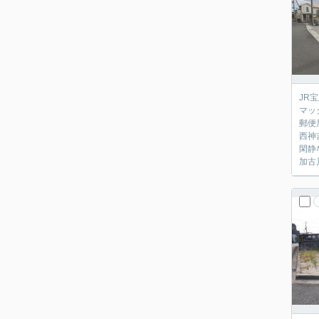
JR
マッ
郵便
西神
閑静
加古