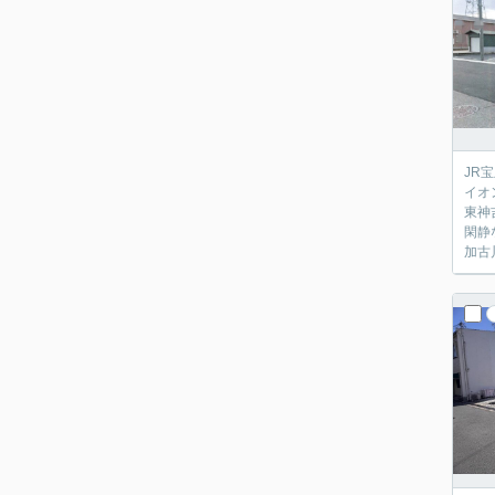
JR
イオ
東神
閑静
加古