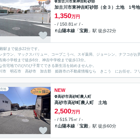
加古川市
東神吉町砂部
加古川市東神吉町砂部（全３）土地 1号地
1,350
万円
- / 150.81㎡ / -
山陽本線
「
宝殿
」駅 徒歩22分
宝殿駅まで徒歩22分です。
ンタウン、マックスバリュー、コープこうべ、スギ薬局、ジョーシン、ナフコがお
吉南小学校まで徒歩6分、神吉中学校まで徒歩13分。
な住宅地でのびのび子育てできる新生活を始めませんか。
川市 明石市 高砂市 加古郡 姫路市の不動産情報なら きこう にお任せ。フリーダイ
売地
NEW
高砂市
高砂町農人町
高砂市高砂町農人町 土地
2,500
万円
- / 515.75㎡ / -
山陽本線
「
宝殿
」駅 徒歩60分