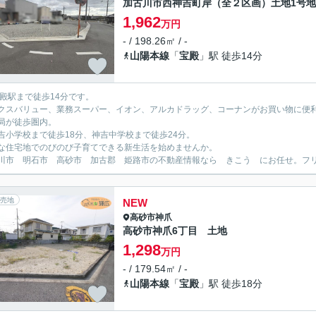
加古川市西神吉町岸（全２区画）土地1号地
1,962
万円
- / 198.26㎡ / -
山陽本線
「
宝殿
」駅 徒歩14分
宝殿駅まで徒歩14分です。
クスバリュー、業務スーパー、イオン、アルカドラッグ、コーナンがお買い物に便
局が徒歩圏内。
吉小学校まで徒歩18分、神吉中学校まで徒歩24分。
な住宅地でのびのび子育てできる新生活を始めませんか。
川市 明石市 高砂市 加古郡 姫路市の不動産情報なら きこう にお任せ。フリーダイ
売地
NEW
高砂市
神爪
高砂市神爪6丁目 土地
1,298
万円
- / 179.54㎡ / -
山陽本線
「
宝殿
」駅 徒歩18分