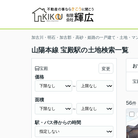
加古川・明石・加古郡・高砂・姫路の一戸建て・土地・マ
山陽本線 宝殿駅の土地検索一覧
お
宝殿
変更
価格
宝
～
面積
56
件
～
駅・バス停からの時間