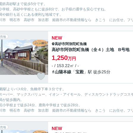
電鉄高砂駅まで徒歩5分です。
小学校、高砂中学校ともに徒歩8分で、お子様の通学も安心ですね。
局や銀行も近くにある便利な地域です。
川市 明石市 高砂市 加古郡 姫路市の不動産情報なら きこう にお任せ。フリーダイ
売地
NEW
高砂市
阿弥陀町魚橋
高砂市阿弥陀町魚橋（全４）土地 B号地
1,250
万円
- / 153.22㎡ / -
山陽本線
「
宝殿
」駅 徒歩25分
宝殿駅よりバス6分、魚橋停下車３分です。
スーパー、マックスバリュー、イオン・アイモール、ディスカウントドラッグコス
局が徒歩圏内。
陀小学校まで徒歩24分、鹿島中学校まで徒歩28分。
川市 明石市 高砂市 加古郡 姫路市の不動産情報なら きこう にお任せ。フリーダイ
売地
NEW