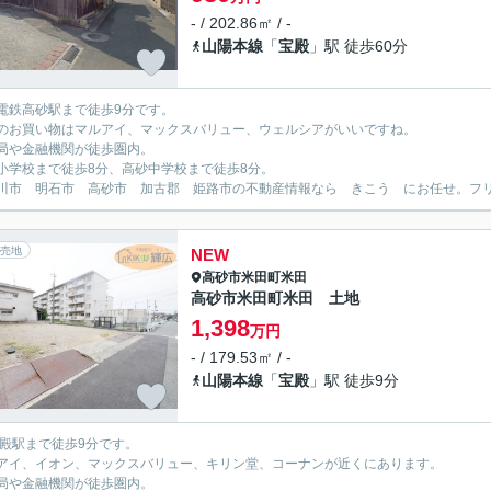
- / 202.86㎡ / -
山陽本線
「
宝殿
」駅 徒歩60分
電鉄高砂駅まで徒歩9分です。
のお買い物はマルアイ、マックスバリュー、ウェルシアがいいですね。
局や金融機関が徒歩圏内。
小学校まで徒歩8分、高砂中学校まで徒歩8分。
川市 明石市 高砂市 加古郡 姫路市の不動産情報なら きこう にお任せ。フリーダイ
売地
NEW
高砂市
米田町米田
高砂市米田町米田 土地
1,398
万円
- / 179.53㎡ / -
山陽本線
「
宝殿
」駅 徒歩9分
宝殿駅まで徒歩9分です。
アイ、イオン、マックスバリュー、キリン堂、コーナンが近くにあります。
局や金融機関が徒歩圏内。