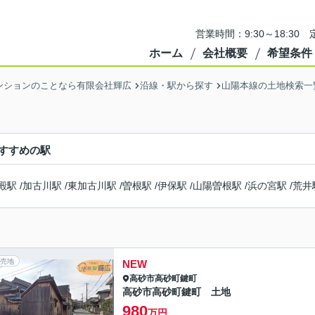
営業時間：9:30～18:3
ホーム
会社概要
希望条件
ンションのことなら有限会社輝広
沿線・駅から探す
山陽本線の土地検索一
すすめの駅
殿駅
/
加古川駅
/
東加古川駅
/
曽根駅
/
伊保駅
/
山陽曽根駅
/
浜の宮駅
/
荒井
売地
NEW
高砂市
高砂町鍵町
高砂市高砂町鍵町 土地
980
万円