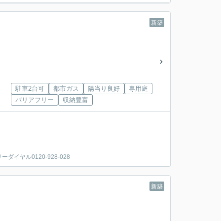
新築
駐車2台可
都市ガス
陽当り良好
専用庭
バリアフリー
収納豊富
ヤル0120-928-028
新築