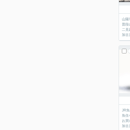
山陽
普段
二見
加古
JR
魚住
お買
加古