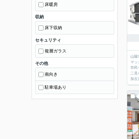
床暖房
収納
床下収納
セキュリティ
複層ガラス
山陽
マッ
その他
市民
二見
南向き
加古
駐車場あり