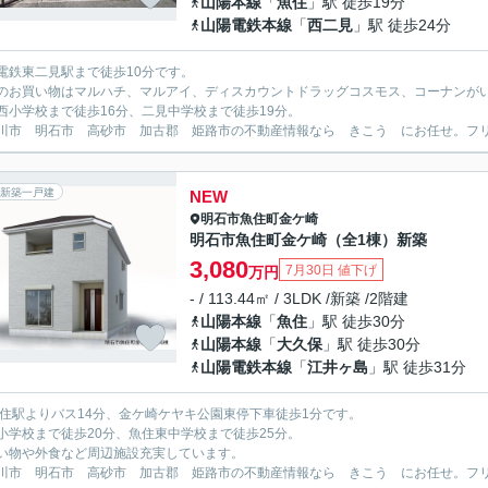
山陽本線
「
魚住
」駅 徒歩19分
山陽電鉄本線
「
西二見
」駅 徒歩24分
電鉄東二見駅まで徒歩10分です。
のお買い物はマルハチ、マルアイ、ディスカウントドラッグコスモス、コーナンが
西小学校まで徒歩16分、二見中学校まで徒歩19分。
川市 明石市 高砂市 加古郡 姫路市の不動産情報なら きこう にお任せ。フリーダイ
新築一戸建
NEW
明石市
魚住町金ケ崎
明石市魚住町金ケ崎（全1棟）新築
3,080
7月30日 値下げ
万円
- / 113.44㎡ / 3LDK /新築 /2階建
山陽本線
「
魚住
」駅 徒歩30分
山陽本線
「
大久保
」駅 徒歩30分
山陽電鉄本線
「
江井ヶ島
」駅 徒歩31分
魚住駅よりバス14分、金ケ崎ケヤキ公園東停下車徒歩1分です。
小学校まで徒歩20分、魚住東中学校まで徒歩25分。
い物や外食など周辺施設充実しています。
川市 明石市 高砂市 加古郡 姫路市の不動産情報なら きこう にお任せ。フリーダイ