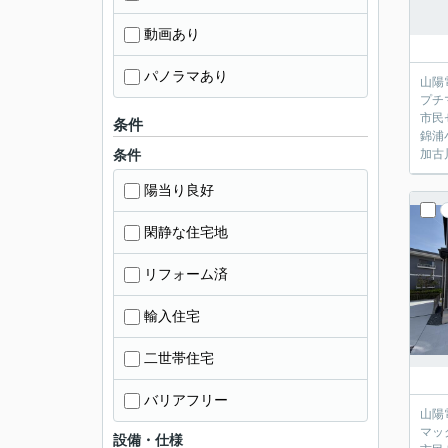
動画あり
パノラマあり
山陽
プチ
市民
条件
錦浦
条件
加古
陽当り良好
閑静な住宅地
リフォーム済
輸入住宅
二世帯住宅
バリアフリー
山陽
マッ
設備・仕様