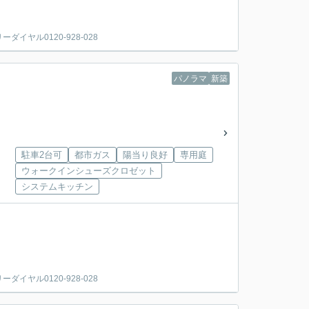
ヤル0120-928-028
パノラマ
新築
駐車2台可
都市ガス
陽当り良好
専用庭
ウォークインシューズクロゼット
システムキッチン
。
ヤル0120-928-028