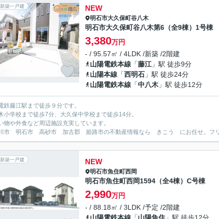
新築一戸建
NEW
明石市
大久保町谷八木
明石市大久保町谷八木第6（全9棟）1号棟
3,380
万円
- / 95.57㎡ / 4LDK /新築 /2階建
山陽電鉄本線
「
藤江
」駅 徒歩9分
山陽本線
「
西明石
」駅 徒歩24分
山陽電鉄本線
「
中八木
」駅 徒歩12分
電鉄藤江駅まで徒歩９分です。
木小学校まで徒歩7分、大久保中学校まで徒歩14分。
い物や外食など周辺施設充実しています。
川市 明石市 高砂市 加古郡 姫路市の不動産情報なら きこう にお任せ。フリーダイ
新築一戸建
NEW
明石市
魚住町西岡
明石市魚住町西岡1594（全4棟）C号棟
2,990
万円
- / 88.18㎡ / 3LDK /予定 /2階建
山陽電鉄本線
「
山陽魚住
」駅 徒歩12分