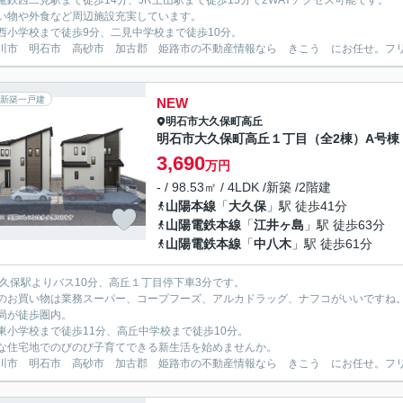
電鉄西二見駅まで徒歩14分、JR土山駅まで徒歩15分で2WAYアクセス可能です。
い物や外食など周辺施設充実しています。
西小学校まで徒歩9分、二見中学校まで徒歩10分。
川市 明石市 高砂市 加古郡 姫路市の不動産情報なら きこう にお任せ。フリーダイ
新築一戸建
NEW
明石市
大久保町高丘
明石市大久保町高丘１丁目（全2棟）A号棟
3,690
万円
- / 98.53㎡ / 4LDK /新築 /2階建
山陽本線
「
大久保
」駅 徒歩41分
山陽電鉄本線
「
江井ヶ島
」駅 徒歩63分
山陽電鉄本線
「
中八木
」駅 徒歩61分
大久保駅よりバス10分、高丘１丁目停下車3分です。
のお買い物は業務スーパー、コープフーズ、アルカドラッグ、ナフコがいいですね
局が徒歩圏内。
東小学校まで徒歩11分、高丘中学校まで徒歩10分。
な住宅地でのびのび子育てできる新生活を始めませんか。
川市 明石市 高砂市 加古郡 姫路市の不動産情報なら きこう にお任せ。フリーダイ