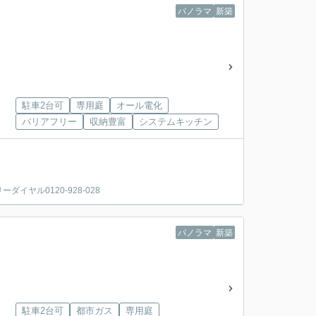
パノラマ
新築
駐車2台可
専用庭
オール電化
バリアフリー
収納豊富
システムキッチン
ヤル0120-928-028
パノラマ
新築
駐車2台可
都市ガス
専用庭