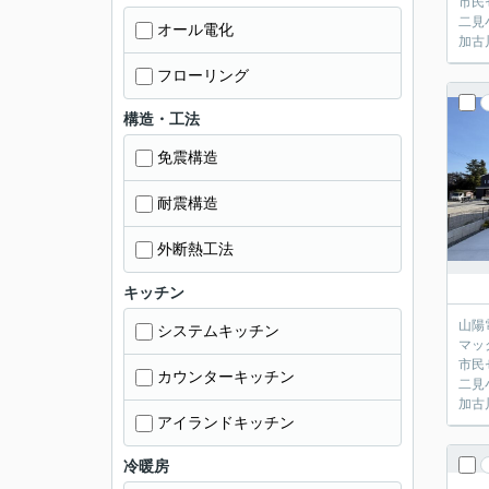
市民
二見
オール電化
加古
フローリング
構造・工法
免震構造
耐震構造
外断熱工法
キッチン
山陽
システムキッチン
マッ
市民
カウンターキッチン
二見
加古
アイランドキッチン
冷暖房