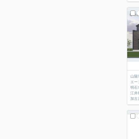
山陽
エー
明石
江井
加古