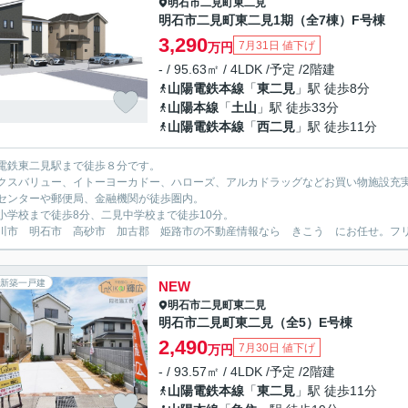
明石市
二見町東二見
明石市二見町東二見1期（全7棟）F号棟
3,290
7月31日 値下げ
万円
- / 95.63㎡ / 4LDK /予定 /2階建
山陽電鉄本線
「
東二見
」駅 徒歩8分
山陽本線
「
土山
」駅 徒歩33分
山陽電鉄本線
「
西二見
」駅 徒歩11分
電鉄東二見駅まで徒歩８分です。
クスバリュー、イトーヨーカドー、ハローズ、アルカドラッグなどお買い物施設充
センターや郵便局、金融機関が徒歩圏内。
小学校まで徒歩8分、二見中学校まで徒歩10分。
川市 明石市 高砂市 加古郡 姫路市の不動産情報なら きこう にお任せ。フリーダイ
新築一戸建
NEW
明石市
二見町東二見
明石市二見町東二見（全5）E号棟
2,490
7月30日 値下げ
万円
- / 93.57㎡ / 4LDK /予定 /2階建
山陽電鉄本線
「
東二見
」駅 徒歩11分