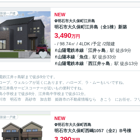
新築一戸建
NEW
明石市
大久保町江井島
明石市大久保町江井島（全1棟）新築
3,490
万円
- / 98.74㎡ / 4LDK /予定 /2階建
山陽電鉄本線
「
江井ヶ島
」駅 徒歩9分
山陽本線
「
魚住
」駅 徒歩33分
山陽電鉄本線
「
西江井ヶ島
」駅 徒歩13分
電鉄江井ヶ島駅まで徒歩9分です。
コープ、ウェルシアが近くにあります。ハローズ、ラ・ムーもいいですね。
市江井島サービスコーナーが近いもの便利ですね。
島小学校まで徒歩8分、江井島中学校まで徒歩11分。
川市 明石市 高砂市 加古郡 姫路市の不動産情報なら きこう にお任せ。フリーダイ
新築一戸建
NEW
明石市
大久保町西島
明石市大久保町西嶋1057（全2）B号棟
3,290