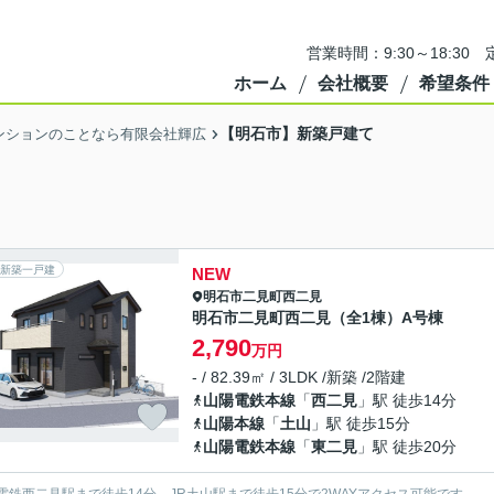
営業時間：9:30～18:3
ホーム
会社概要
希望条件
【明石市】新築戸建て
ンションのことなら有限会社輝広
新築一戸建
NEW
明石市
二見町西二見
明石市二見町西二見（全1棟）A号棟
2,790
万円
- / 82.39㎡ / 3LDK /新築 /2階建
山陽電鉄本線
「
西二見
」駅 徒歩14分
山陽本線
「
土山
」駅 徒歩15分
山陽電鉄本線
「
東二見
」駅 徒歩20分