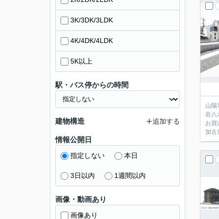
3K/3DK/3LDK
4K/4DK/4LDK
5K以上
駅・バス停からの時間
山陽
谷八
建物構造
追加する
お買
加古
情報公開日
指定しない
本日
3日以内
1週間以内
画像・動画あり
画像あり