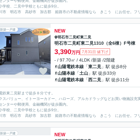
センターや郵便局、金融機関が徒歩圏内。
小学校、二見中学校ともに徒歩9分。
川市 明石市 高砂市 加古郡 姫路市の不動産情報なら きこう にお任せ。フリーダイ
新築一戸建
NEW
明石市
二見町東二見
明石市二見町東二見1310（全6棟）F号棟
3,390
7月31日 値下げ
万円
- / 97.70㎡ / 4LDK /新築 /2階建
山陽電鉄本線
「
東二見
」駅 徒歩8分
山陽本線
「
土山
」駅 徒歩33分
山陽電鉄本線
「
西二見
」駅 徒歩11分
電鉄東二見駅まで徒歩８分です。
クスバリュー、イトーヨーカドー、ハローズ、アルカドラッグなどお買い物施設充
センターや郵便局、金融機関が徒歩圏内。
小学校、二見中学校ともに徒歩9分。
川市 明石市 高砂市 加古郡 姫路市の不動産情報なら きこう にお任せ。フリーダイ
新築一戸建
NEW