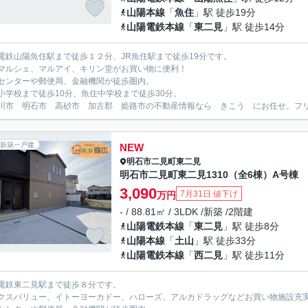
山陽本線
「
魚住
」駅 徒歩19分
山陽電鉄本線
「
東二見
」駅 徒歩14分
電鉄山陽魚住駅まで徒歩１２分、JR魚住駅まで徒歩19分です。
マルシェ、マルアイ、キリン堂がお買い物に便利！
センターや郵便局、金融機関が徒歩圏内。
小学校まで徒歩10分、魚住中学校まで徒歩30分。
川市 明石市 高砂市 加古郡 姫路市の不動産情報なら きこう にお任せ。フリーダイ
新築一戸建
NEW
明石市
二見町東二見
明石市二見町東二見1310（全6棟）A号棟
3,090
7月31日 値下げ
万円
- / 88.81㎡ / 3LDK /新築 /2階建
山陽電鉄本線
「
東二見
」駅 徒歩8分
山陽本線
「
土山
」駅 徒歩33分
山陽電鉄本線
「
西二見
」駅 徒歩11分
電鉄東二見駅まで徒歩８分です。
クスバリュー、イトーヨーカドー、ハローズ、アルカドラッグなどお買い物施設充