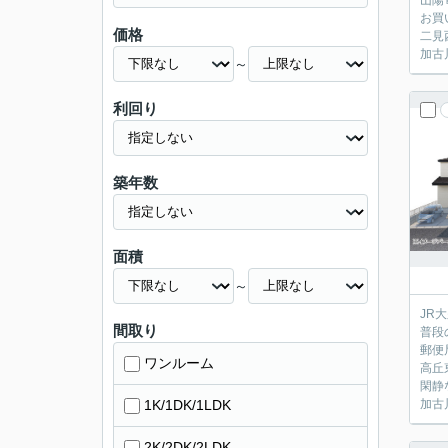
山陽
お買
価格
二見
加古
～
利回り
築年数
面積
～
JR
間取り
普段
郵便
ワンルーム
高丘
閑静
1K/1DK/1LDK
加古
2K/2DK/2LDK