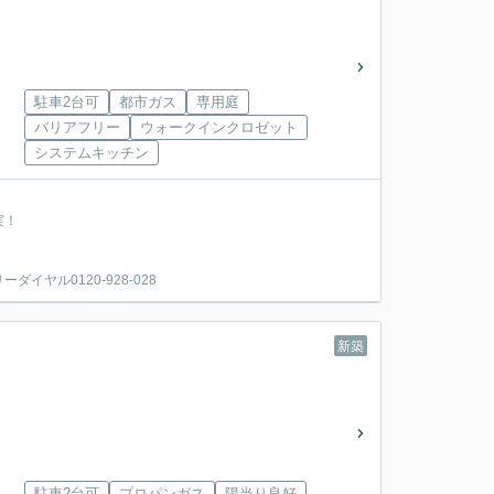
駐車2台可
都市ガス
専用庭
バリアフリー
ウォークインクロゼット
システムキッチン
実！
ヤル0120-928-028
新築
駐車2台可
プロパンガス
陽当り良好