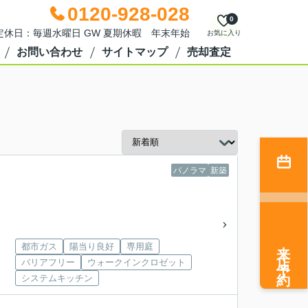
0120-928-028
0
0 定休日：毎週水曜日 GW 夏期休暇 年末年始
お気に入り
お問い合わせ
サイトマップ
売却査定
パノラマ
新築
来店予約
都市ガス
陽当り良好
専用庭
バリアフリー
ウォークインクロゼット
システムキッチン