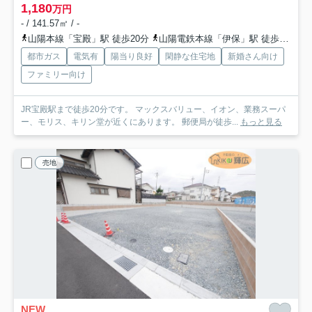
1,180
万円
- / 141.57㎡ / -
山陽本線「宝殿」駅 徒歩20分
山陽電鉄本線「伊保」駅 徒歩41分
都市ガス
電気有
陽当り良好
閑静な住宅地
新婚さん向け
ファミリー向け
JR宝殿駅まで徒歩20分です。 マックスバリュー、イオン、業務スーパ
ー、モリス、キリン堂が近くにあります。 郵便局が徒歩...
もっと見る
売地
NEW