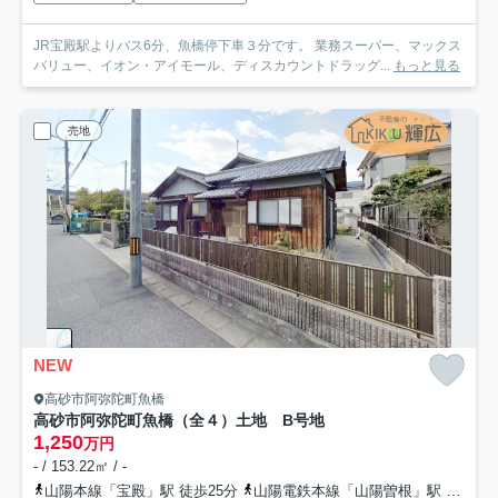
JR宝殿駅よりバス6分、魚橋停下車３分です。 業務スーパー、マックス
バリュー、イオン・アイモール、ディスカウントドラッグ...
もっと見る
売地
NEW
高砂市阿弥陀町魚橋
高砂市阿弥陀町魚橋（全４）土地 B号地
1,250
万円
- / 153.22㎡ / -
山陽本線「宝殿」駅 徒歩25分
山陽電鉄本線「山陽曽根」駅 徒歩45分