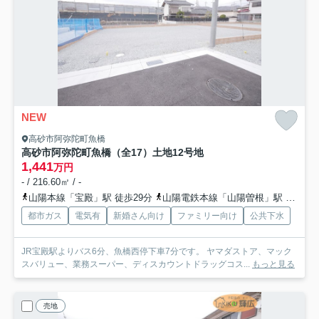
NEW
高砂市阿弥陀町魚橋
高砂市阿弥陀町魚橋（全17）土地12号地
1,441
万円
- / 216.60㎡ / -
山陽本線「宝殿」駅 徒歩29分
山陽電鉄本線「山陽曽根」駅 徒歩37分
都市ガス
電気有
新婚さん向け
ファミリー向け
公共下水
JR宝殿駅よりバス6分、魚橋西停下車7分です。 ヤマダストア、マック
スバリュー、業務スーパー、ディスカウントドラッグコス...
もっと見る
売地