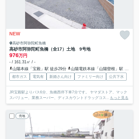
NEW
高砂市阿弥陀町魚橋
高砂市阿弥陀町魚橋（全17）土地 9号地
976
万円
- / 161.31㎡ / -
山陽本線「宝殿」駅 徒歩29分
山陽電鉄本線「山陽曽根」駅 徒歩37分
都市ガス
電気有
新婚さん向け
ファミリー向け
公共下水
JR宝殿駅よりバス6分、魚橋西停下車7分です。 ヤマダストア、マック
スバリュー、業務スーパー、ディスカウントドラッグコス...
もっと見る
売地