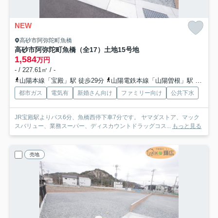
NEW
高砂市阿弥陀町魚橋
高砂市阿弥陀町魚橋（全17）土地15号地
1,584
万円
- / 227.61㎡ / -
山陽本線「宝殿」駅 徒歩29分
山陽電鉄本線「山陽曽根」駅 徒歩37分
都市ガス
電気有
新婚さん向け
ファミリー向け
公共下水
JR宝殿駅よりバス6分、魚橋西停下車7分です。 ヤマダストア、マック
スバリュー、業務スーパー、ディスカウントドラッグコス...
もっと見る
売地