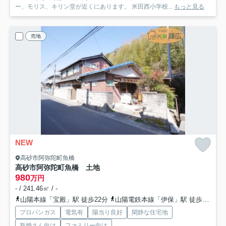
ー、モリス、キリン堂が近くにあります。 米田西小学校...
もっと見る
売地
NEW
高砂市阿弥陀町魚橋
高砂市阿弥陀町魚橋 土地
980
万円
- / 241.46㎡ / -
山陽本線「宝殿」駅 徒歩22分
山陽電鉄本線「伊保」駅 徒歩42分
プロパンガス
電気有
陽当り良好
閑静な住宅地
新婚さん向け
ファミリー向け