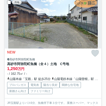
売地
NEW
高砂市阿弥陀町魚橋
高砂市阿弥陀町魚橋（全４）土地 C号地
1,250
万円
- / 162.75㎡ / -
山陽本線「宝殿」駅 徒歩25分
山陽電鉄本線「山陽曽根」駅 徒歩45分
プロパンガス
電気有
陽当り良好
閑静な住宅地
新婚さん向け
ファミリー向け
JR宝殿駅よりバス6分、魚橋停下車３分です。 業務スーパー、マックス