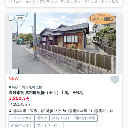
バリュー、イオン・アイモール、ディスカウントドラッグ...
もっと見る
売地
NEW
高砂市阿弥陀町魚橋
高砂市阿弥陀町魚橋（全４）土地 A号地
1,250
万円
- / 153.48㎡ / -
山陽本線「宝殿」駅 徒歩25分
山陽電鉄本線「山陽曽根」駅 徒歩45分
プロパンガス
電気有
陽当り良好
閑静な住宅地
新婚さん向け
ファミリー向け