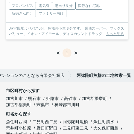
プロパンガス
電気有
陽当り良好
閑静な住宅地
新婚さん向け
ファミリー向け
JR宝殿駅よりバス6分、魚橋停下車３分です。 業務スーパー、マックス
バリュー、イオン・アイモール、ディスカウントドラッグ...
もっと見る
1
マンションのことなら有限会社輝広
阿弥陀町魚橋の土地検索一覧
市区町村から探す
加古川市
明石市
姫路市
高砂市
加古郡播磨町
加古郡稲美町
宍粟市
神崎郡市川町
町名から探す
魚住町西岡
二見町西二見
阿弥陀町魚橋
魚住町清水
荒井町小松原
野口町野口
二見町東二見
大久保町西島