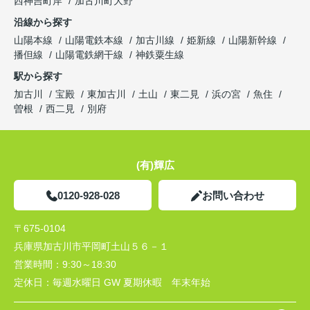
西神吉町岸
加古川町大野
沿線から探す
山陽本線
山陽電鉄本線
加古川線
姫新線
山陽新幹線
播但線
山陽電鉄網干線
神鉄粟生線
駅から探す
加古川
宝殿
東加古川
土山
東二見
浜の宮
魚住
曽根
西二見
別府
(有)輝広
0120-928-028
お問い合わせ
〒675-0104
兵庫県加古川市平岡町土山５６－１
営業時間：
9:30～18:30
定休日：
毎週水曜日 GW 夏期休暇 年末年始