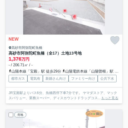
NEW
高砂市阿弥陀町魚橋
高砂市阿弥陀町魚橋（全17）土地13号地
1,376
万円
- / 206.71㎡ / -
山陽本線「宝殿」駅 徒歩29分
山陽電鉄本線「山陽曽根」駅 徒歩37分
都市ガス
電気有
新婚さん向け
ファミリー向け
公共下水
JR宝殿駅よりバス6分、魚橋西停下車7分です。 ヤマダストア、マック
スバリュー、業務スーパー、ディスカウントドラッグコス...
もっと見る
売地