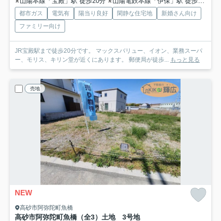
山陽本線「宝殿」駅 徒歩20分
山陽電鉄本線「伊保」駅 徒歩41分
都市ガス
電気有
陽当り良好
閑静な住宅地
新婚さん向け
ファミリー向け
JR宝殿駅まで徒歩20分です。 マックスバリュー、イオン、業務スーパ
ー、モリス、キリン堂が近くにあります。 郵便局が徒歩...
もっと見る
売地
NEW
高砂市阿弥陀町魚橋
高砂市阿弥陀町魚橋（全3）土地 3号地