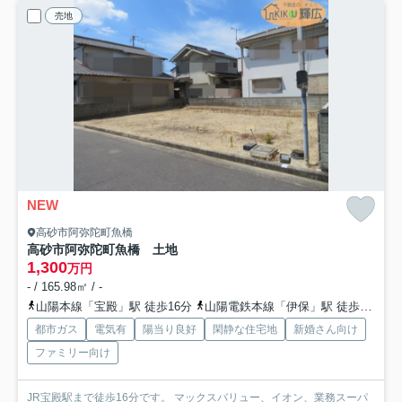
売地
NEW
高砂市阿弥陀町魚橋
高砂市阿弥陀町魚橋 土地
1,300
万円
- / 165.98㎡ / -
山陽本線「宝殿」駅 徒歩16分
山陽電鉄本線「伊保」駅 徒歩40分
都市ガス
電気有
陽当り良好
閑静な住宅地
新婚さん向け
ファミリー向け
JR宝殿駅まで徒歩16分です。 マックスバリュー、イオン、業務スーパ