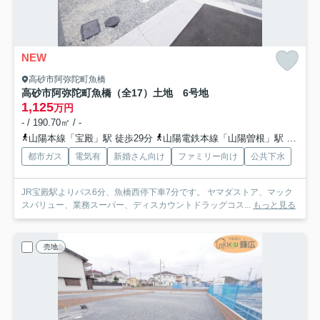
NEW
高砂市阿弥陀町魚橋
高砂市阿弥陀町魚橋（全17）土地 6号地
1,125
万円
- / 190.70㎡ / -
山陽本線「宝殿」駅 徒歩29分
山陽電鉄本線「山陽曽根」駅 徒歩37分
都市ガス
電気有
新婚さん向け
ファミリー向け
公共下水
JR宝殿駅よりバス6分、魚橋西停下車7分です。 ヤマダストア、マック
スバリュー、業務スーパー、ディスカウントドラッグコス...
もっと見る
売地