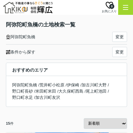
0
お気に入り
阿弥陀町魚橋の土地検索一覧
阿弥陀町魚橋
変更
条件から探す
変更
おすすめのエリア
阿弥陀町魚橋
/
荒井町小松原
/
伊保崎
/
加古川町大野
/
野口町長砂
/
米田町米田
/
大久保町西島
/
尾上町池田
/
野口町水足
/
加古川町友沢
15
件