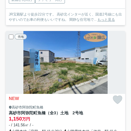
JR宝殿駅より徒歩22分です。 高砂北インターが近く、国道2号線にも出
やすいのでお車の利便もいいですね。 閑静な住宅地で...
もっと見る
売地
NEW
高砂市阿弥陀町魚橋
高砂市阿弥陀町魚橋（全3）土地 2号地
1,150
万円
- / 141.56㎡ / -