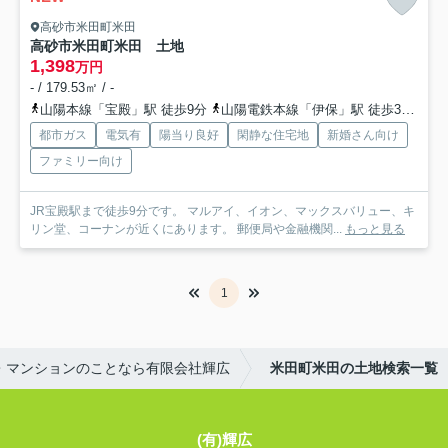
高砂市米田町米田
高砂市米田町米田 土地
1,398
万円
- / 179.53㎡ / -
山陽本線「宝殿」駅 徒歩9分
山陽電鉄本線「伊保」駅 徒歩34分
山
都市ガス
電気有
陽当り良好
閑静な住宅地
新婚さん向け
ファミリー向け
JR宝殿駅まで徒歩9分です。 マルアイ、イオン、マックスバリュー、キ
リン堂、コーナンが近くにあります。 郵便局や金融機関...
もっと見る
1
・マンションのことなら有限会社輝広
米田町米田の土地検索一覧
(有)輝広