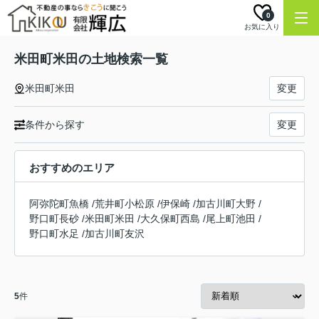
0
お気に入り
米田町米田の土地検索一覧
米田町米田
変更
条件から探す
変更
おすすめのエリア
阿弥陀町魚橋
/
荒井町小松原
/
伊保崎
/
加古川町大野
/
野口町長砂
/
米田町米田
/
大久保町西島
/
尾上町池田
/
野口町水足
/
加古川町友沢
5
件