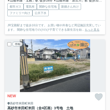
山陽本線「宝殿」駅 徒歩16分
山陽本線「加古川」駅 徒歩32分
山
都市ガス
電気有
閑静な住宅地
新婚さん向け
ファミリー向け
公共下水
JR宝殿駅まで徒歩16分です。 お買い物や外食など周辺施設充実してい
ます。 閑静な住宅地でのびのび子育てできる新生活を始...
もっと見る
売地
NEW
高砂市米田町米田
高砂市米田町米田（全4区画）3号地 土地