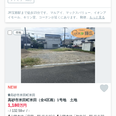
JR宝殿駅まで徒歩15分です。 マルアイ、マックスバリュー、イオンア
イモール、キリン堂、コーナンが近くにあります。 郵便...
もっと見る
売地
NEW
高砂市米田町米田
高砂市米田町米田（全4区画）1号地 土地
1,180
万円
- / 132.59㎡ / -