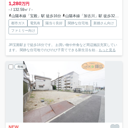
1,280
万円
- / 132.59㎡ / -
山陽本線「宝殿」駅 徒歩16分
山陽本線「加古川」駅 徒歩32分
山
都市ガス
電気有
陽当り良好
閑静な住宅地
新婚さん向け
ファミリー向け
JR宝殿駅まで徒歩16分です。 お買い物や外食など周辺施設充実してい
ます。 閑静な住宅地でのびのび子育てできる新生活を始...
もっと見る
売地
NEW