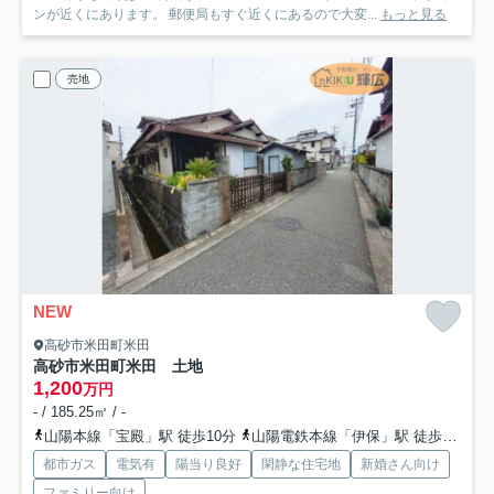
ンが近くにあります。 郵便局もすぐ近くにあるので大変...
もっと見る
売地
NEW
高砂市米田町米田
高砂市米田町米田 土地
1,200
万円
- / 185.25㎡ / -
山陽本線「宝殿」駅 徒歩10分
山陽電鉄本線「伊保」駅 徒歩33分
都市ガス
電気有
陽当り良好
閑静な住宅地
新婚さん向け
ファミリー向け