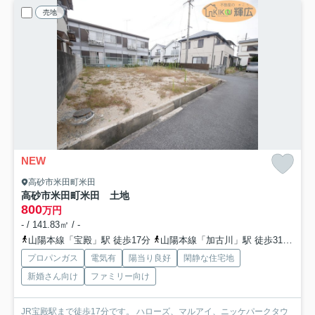
売地
NEW
高砂市米田町米田
高砂市米田町米田 土地
800
万円
- / 141.83㎡ / -
山陽本線「宝殿」駅 徒歩17分
山陽本線「加古川」駅 徒歩31分
山
プロパンガス
電気有
陽当り良好
閑静な住宅地
新婚さん向け
ファミリー向け
JR宝殿駅まで徒歩17分です。 ハローズ、マルアイ、ニッケパークタウ