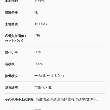
所有権
土地権利
無
建築条件
161.53㎡
土地面積
-/無
私道負担面積 /
セットバック
60%
建ぺい率
200%
容積率
一方(北 公道 6.0m)
接道状況
市街化区域
都市計画
高度地区/高さ最高限度有/高さ制限10ｍ。
その他法令上の制限