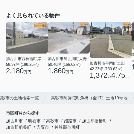
よく見られている物件
加古川市西神吉町岸
加古川市加古川町大野
5
加古川市平岡町土山
59.97坪 (198.25㎡)
50.40坪 (166.62㎡)
2,180
1,860
42.23坪 (139.62㎡)
万円
万円
1,372
4,750
万
円
高砂市の土地検索一覧
高砂市阿弥陀町魚橋（全17）土地10号地
市区町村から探す
加古川市
明石市
高砂市
姫路市
加古郡播磨町
加古郡稲美町
宍粟市
神崎郡市川町