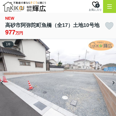
0
お気に入り
NEW
高砂市阿弥陀町魚橋（全17）土地10号地
977
万円
1
/
8