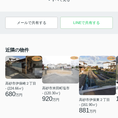
メールで共有する
LINEで共有する
近隣の物件
高砂市伊保崎２丁目
高砂市米田町塩市
- (224.66㎡)
680
-
- (120.30㎡)
万円
920
高砂市伊保東２丁目
万円
- (161.90㎡)
881
万円