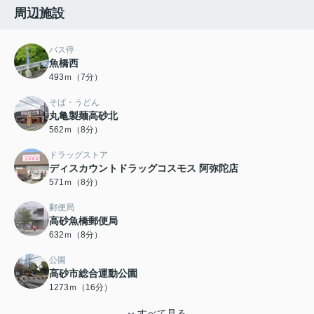
周辺施設
バス停
魚橋西
493ｍ（7分）
そば・うどん
丸亀製麺高砂北
562ｍ（8分）
ドラッグストア
ディスカウントドラッグコスモス 阿弥陀店
571ｍ（8分）
郵便局
高砂魚橋郵便局
632ｍ（8分）
公園
高砂市総合運動公園
1273ｍ（16分）
すべて見る