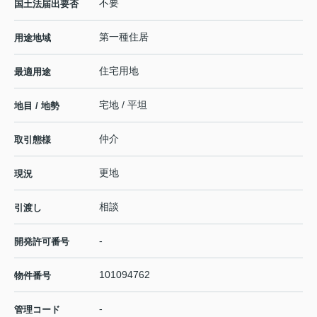
不要
国土法届出要否
第一種住居
用途地域
住宅用地
最適用途
宅地 / 平坦
地目 / 地勢
仲介
取引態様
更地
現況
相談
引渡し
-
開発許可番号
101094762
物件番号
-
管理コード