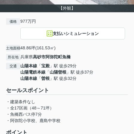
【外観】
977万円
価格
支払いシミュレーション
48.86坪(161.53㎡)
土地面積
兵庫県
高砂市
阿弥陀町魚橋
所在地
山陽本線
「
宝殿
」駅 徒歩29分
交通
山陽電鉄本線
「
山陽曽根
」駅 徒歩37分
山陽本線
「
曽根
」駅 徒歩32分
セールスポイント
・建築条件なし
・全17区画（48～71坪）
・魚橋西バス停7分
・阿弥陀小学校、鹿島中学校
ポイント