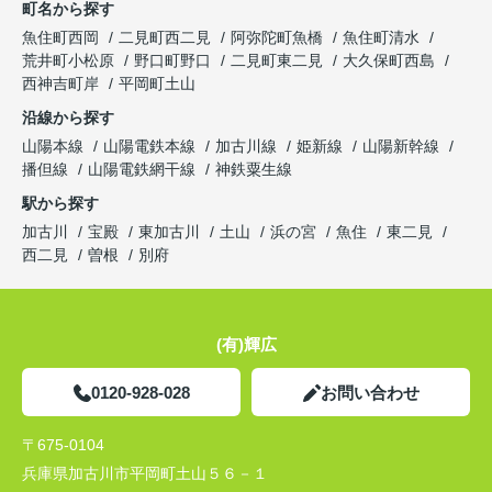
町名から探す
魚住町西岡
二見町西二見
阿弥陀町魚橋
魚住町清水
荒井町小松原
野口町野口
二見町東二見
大久保町西島
西神吉町岸
平岡町土山
沿線から探す
山陽本線
山陽電鉄本線
加古川線
姫新線
山陽新幹線
播但線
山陽電鉄網干線
神鉄粟生線
駅から探す
加古川
宝殿
東加古川
土山
浜の宮
魚住
東二見
西二見
曽根
別府
(有)輝広
0120-928-028
お問い合わせ
〒675-0104
兵庫県加古川市平岡町土山５６－１