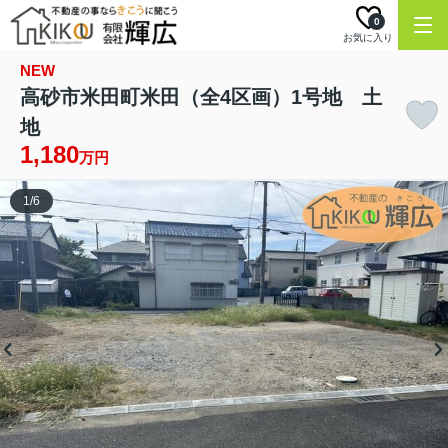
0
お気に入り
NEW
高砂市米田町米田（全4区画）1号地 土
地
1,180
万円
1
/
6