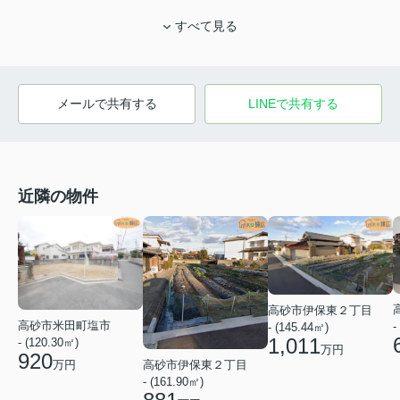
すべて見る
メールで共有する
LINEで共有する
近隣の物件
高砂市伊保東２丁目
高砂市米田町塩市
-
- (145.44㎡)
1,011
- (120.30㎡)
万円
920
高砂市伊保東２丁目
万円
- (161.90㎡)