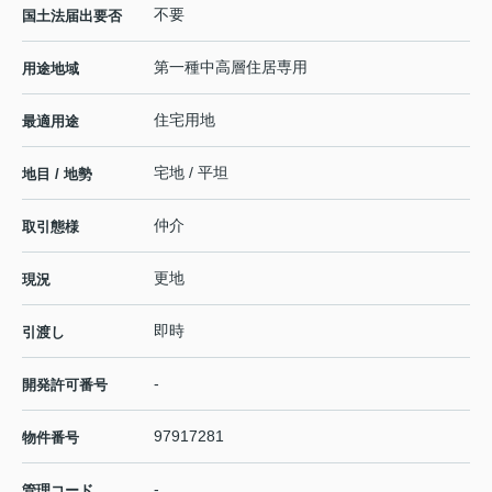
不要
国土法届出要否
第一種中高層住居専用
用途地域
住宅用地
最適用途
宅地 / 平坦
地目 / 地勢
仲介
取引態様
更地
現況
即時
引渡し
-
開発許可番号
97917281
物件番号
-
管理コード