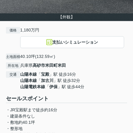
【外観】
1,180万円
価格
支払いシミュレーション
40.10坪(132.59㎡)
土地面積
兵庫県
高砂市
米田町米田
所在地
山陽本線
「
宝殿
」駅 徒歩16分
交通
山陽本線
「
加古川
」駅 徒歩32分
山陽電鉄本線
「
伊保
」駅 徒歩44分
セールスポイント
・JR宝殿駅まで徒歩約16分
・建築条件なし
・敷地約40.1坪
・整形地