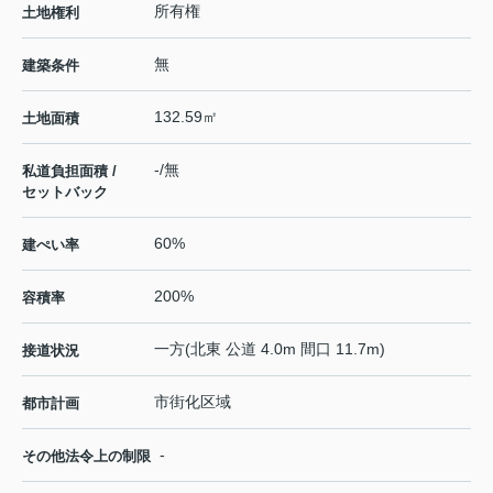
所有権
土地権利
無
建築条件
132.59㎡
土地面積
-/無
私道負担面積 /
セットバック
60%
建ぺい率
200%
容積率
一方(北東 公道 4.0m 間口 11.7m)
接道状況
市街化区域
都市計画
-
その他法令上の制限