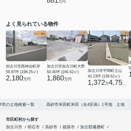
881
万円
よく見られている物件
加古川市西神吉町岸
加古川市加古川町大野
5
加古川市平岡町土山
59.97坪 (198.25㎡)
50.40坪 (166.62㎡)
2,180
1,860
42.23坪 (139.62㎡)
万円
万円
1,372
4,750
万
円
砂市の土地検索一覧
高砂市米田町米田（全4区画）1号地 土地
市区町村から探す
加古川市
明石市
高砂市
姫路市
加古郡播磨町