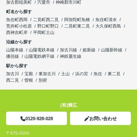
加古郡稲美町
宍粟市
神崎郡市川町
町名から探す
魚住町西岡
二見町西二見
阿弥陀町魚橋
魚住町清水
荒井町小松原
野口町野口
二見町東二見
大久保町西島
西神吉町岸
平岡町土山
沿線から探す
山陽本線
山陽電鉄本線
加古川線
姫新線
山陽新幹線
播但線
山陽電鉄網干線
神鉄粟生線
駅から探す
加古川
宝殿
東加古川
土山
浜の宮
魚住
東二見
西二見
曽根
別府
(有)輝広
0120-928-028
お問い合わせ
〒675-0104