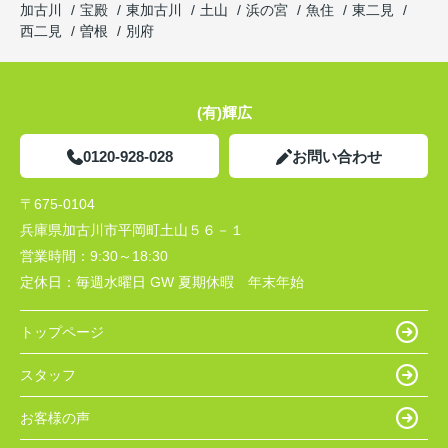
加古川
宝殿
東加古川
土山
浜の宮
魚住
東二見
西二見
曽根
別府
(有)輝広
0120-928-028
お問い合わせ
〒675-0104
兵庫県加古川市平岡町土山５６－１
営業時間：
9:30～18:30
定休日：
毎週水曜日 GW 夏期休暇 年末年始
トップページ
スタッフ
お客様の声