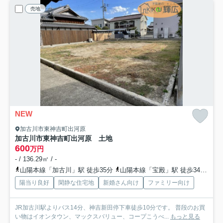
売地
NEW
加古川市東神吉町出河原
加古川市東神吉町出河原 土地
600
万円
- / 136.29㎡ / -
山陽本線「加古川」駅 徒歩35分
山陽本線「宝殿」駅 徒歩34分
加
陽当り良好
閑静な住宅地
新婚さん向け
ファミリー向け
JR加古川駅よりバス14分、神吉新田停下車徒歩10分です。 普段のお買
い物はイオンタウン、マックスバリュー、コープこうべ...
もっと見る