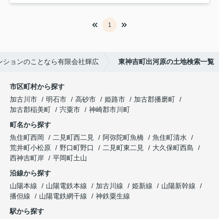
1
ンションのことなら有限会社輝広
東神吉町出河原の土地検索一覧
市区町村から探す
加古川市
明石市
高砂市
姫路市
加古郡播磨町
加古郡稲美町
宍粟市
神崎郡市川町
町名から探す
魚住町西岡
二見町西二見
阿弥陀町魚橋
魚住町清水
荒井町小松原
野口町野口
二見町東二見
大久保町西島
西神吉町岸
平岡町土山
沿線から探す
山陽本線
山陽電鉄本線
加古川線
姫新線
山陽新幹線
播但線
山陽電鉄網干線
神鉄粟生線
駅から探す