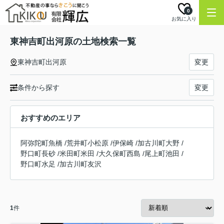
0
お気に入り
東神吉町出河原の土地検索一覧
東神吉町出河原
変更
条件から探す
変更
おすすめのエリア
阿弥陀町魚橋
/
荒井町小松原
/
伊保崎
/
加古川町大野
/
野口町長砂
/
米田町米田
/
大久保町西島
/
尾上町池田
/
野口町水足
/
加古川町友沢
1
件