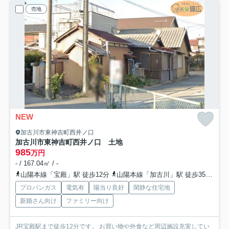
売地
NEW
加古川市東神吉町西井ノ口
加古川市東神吉町西井ノ口 土地
985
万円
- / 167.04㎡ / -
山陽本線「宝殿」駅 徒歩12分
山陽本線「加古川」駅 徒歩35分
加
プロパンガス
電気有
陽当り良好
閑静な住宅地
新婚さん向け
ファミリー向け
JR宝殿駅まで徒歩12分です。 お買い物や外食など周辺施設充実してい