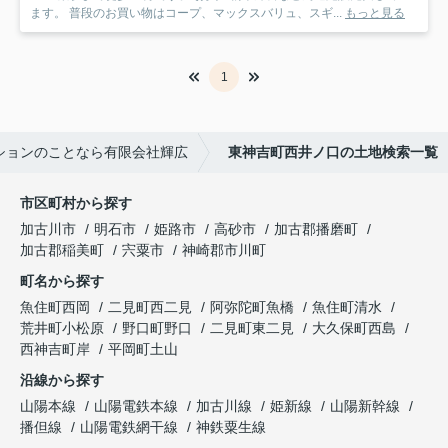
ます。 普段のお買い物はコープ、マックスバリュ、スギ...
もっと見る
1
ションのことなら有限会社輝広
東神吉町西井ノ口の土地検索一覧
市区町村から探す
加古川市
明石市
姫路市
高砂市
加古郡播磨町
加古郡稲美町
宍粟市
神崎郡市川町
町名から探す
魚住町西岡
二見町西二見
阿弥陀町魚橋
魚住町清水
荒井町小松原
野口町野口
二見町東二見
大久保町西島
西神吉町岸
平岡町土山
沿線から探す
山陽本線
山陽電鉄本線
加古川線
姫新線
山陽新幹線
播但線
山陽電鉄網干線
神鉄粟生線