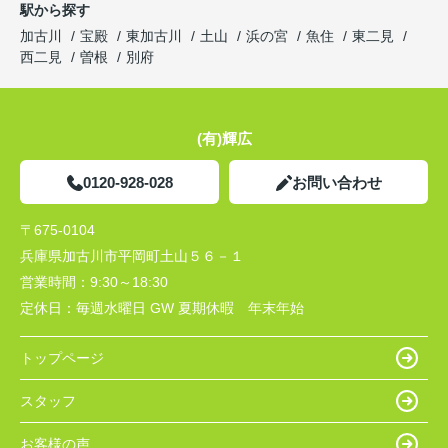
駅から探す
加古川
宝殿
東加古川
土山
浜の宮
魚住
東二見
西二見
曽根
別府
(有)輝広
0120-928-028
お問い合わせ
〒675-0104
兵庫県加古川市平岡町土山５６－１
営業時間：
9:30～18:30
定休日：
毎週水曜日 GW 夏期休暇 年末年始
トップページ
スタッフ
お客様の声