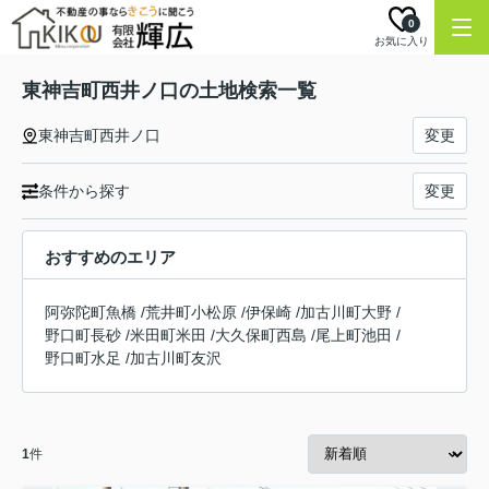
0
お気に入り
東神吉町西井ノ口の土地検索一覧
東神吉町西井ノ口
変更
条件から探す
変更
おすすめのエリア
阿弥陀町魚橋
/
荒井町小松原
/
伊保崎
/
加古川町大野
/
野口町長砂
/
米田町米田
/
大久保町西島
/
尾上町池田
/
野口町水足
/
加古川町友沢
1
件