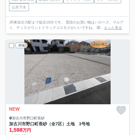
公共下水
JR東加古川駅まで徒歩18分です。 普段のお買い物はハローズ、マルア
イ、ディスカウントドラッグコスモスがいいですね。 閑...
もっと見る
売地
NEW
加古川市野口町長砂
加古川市野口町長砂（全7区）土地 3号地
1,598
万円