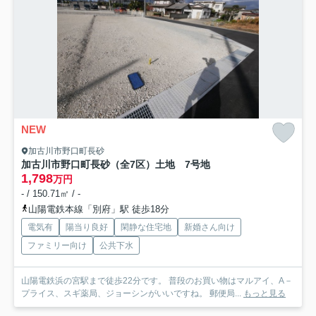
NEW
加古川市野口町長砂
加古川市野口町長砂（全7区）土地 7号地
1,798
万円
- / 150.71㎡ / -
山陽電鉄本線「別府」駅 徒歩18分
電気有
陽当り良好
閑静な住宅地
新婚さん向け
ファミリー向け
公共下水
山陽電鉄浜の宮駅まで徒歩22分です。 普段のお買い物はマルアイ、A－
プライス、スギ薬局、ジョーシンがいいですね。 郵便局...
もっと見る