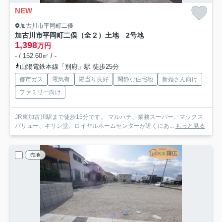
NEW
加古川市平岡町二俣
加古川市平岡町二俣（全２）土地 2号地
1,398
万円
- / 152.60㎡ / -
山陽電鉄本線「別府」駅 徒歩25分
都市ガス
電気有
陽当り良好
閑静な住宅地
新婚さん向け
ファミリー向け
JR東加古川駅まで徒歩15分です。 マルハチ、業務スーパー、マックス
バリュー、キリン堂、ロイヤルホームセンターが近くにあ...
もっと見る
売地