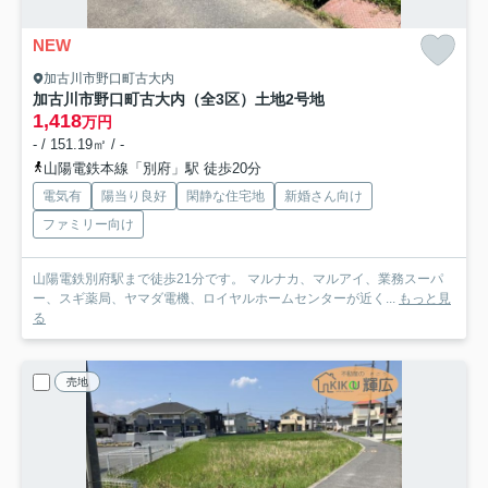
NEW
加古川市野口町古大内
加古川市野口町古大内（全3区）土地2号地
1,418
万円
- / 151.19㎡ / -
山陽電鉄本線「別府」駅 徒歩20分
電気有
陽当り良好
閑静な住宅地
新婚さん向け
ファミリー向け
山陽電鉄別府駅まで徒歩21分です。 マルナカ、マルアイ、業務スーパ
ー、スギ薬局、ヤマダ電機、ロイヤルホームセンターが近く...
もっと見
る
売地