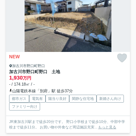
NEW
加古川市野口町野口
加古川市野口町野口 土地
1,930
万円
- / 174.18㎡ / -
山陽電鉄本線「別府」駅 徒歩37分
都市ガス
電気有
陽当り良好
閑静な住宅地
新婚さん向け
ファミリー向け
JR東加古川駅まで徒歩20分です。 野口小学校まで徒歩10分、中部中学
校まで徒歩11分。 お買い物や外食など周辺施設充実...
もっと見る