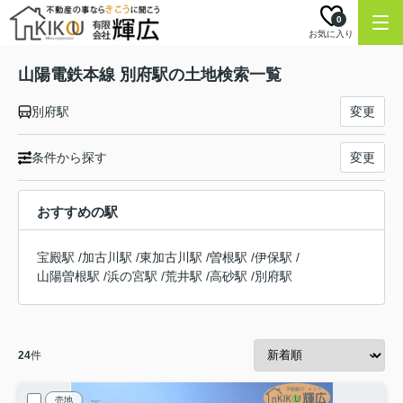
0
お気に入り
山陽電鉄本線 別府駅の土地検索一覧
別府駅
変更
条件から探す
変更
おすすめの駅
宝殿駅
/
加古川駅
/
東加古川駅
/
曽根駅
/
伊保駅
/
山陽曽根駅
/
浜の宮駅
/
荒井駅
/
高砂駅
/
別府駅
24
件
売地