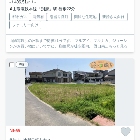
- / 406.51㎡ / -
山陽電鉄本線「別府」駅 徒歩22分
都市ガス
電気有
陽当り良好
閑静な住宅地
新婚さん向け
ファミリー向け
山陽電鉄浜の宮駅まで徒歩21分です。 マルアイ、マルナカ、ジョーシ
ンがお買い物にいいですね。 郵便局が徒歩圏内。 野口南...
もっと見る
売地
NEW