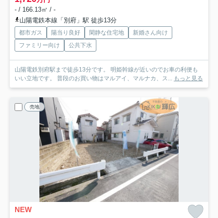
- / 166.13㎡ / -
山陽電鉄本線「別府」駅 徒歩13分
都市ガス
陽当り良好
閑静な住宅地
新婚さん向け
ファミリー向け
公共下水
山陽電鉄別府駅まで徒歩13分です。 明姫幹線が近いのでお車の利便も
いい立地です。 普段のお買い物はマルアイ、マルナカ、ス...
もっと見る
売地
NEW