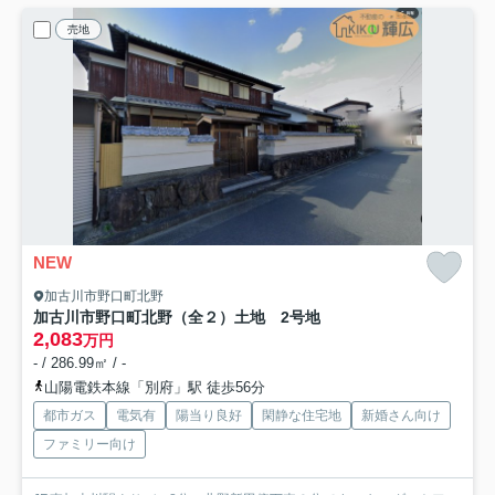
売地
NEW
加古川市野口町北野
加古川市野口町北野（全２）土地 2号地
2,083
万円
- / 286.99㎡ / -
山陽電鉄本線「別府」駅 徒歩56分
都市ガス
電気有
陽当り良好
閑静な住宅地
新婚さん向け
ファミリー向け