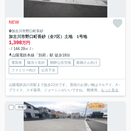
NEW
加古川市野口町長砂
加古川市野口町長砂（全7区）土地 1号地
1,398
万円
- / 144.29㎡ / -
山陽電鉄本線「別府」駅 徒歩18分
電気有
陽当り良好
閑静な住宅地
新婚さん向け
ファミリー向け
公共下水
山陽電鉄浜の宮駅まで徒歩22分です。 普段のお買い物はマルアイ、A－
プライス、スギ薬局、ジョーシンがいいですね。 郵便局...
もっと見る
売地