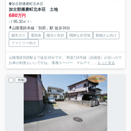
加古郡播磨町北本荘
加古郡播磨町北本荘 土地
680
万円
- / 95.32㎡ / -
山陽電鉄本線「別府」駅 徒歩16分
都市ガス
電気有
陽当り良好
閑静な住宅地
新婚さん向け
ファミリー向け
山陽電鉄別府駅まで徒歩16分です。 県道718号線（浜国道）が近いので
お車の利便もいいですね。 業務スーパー、マルアイ、...
もっと見る
売地