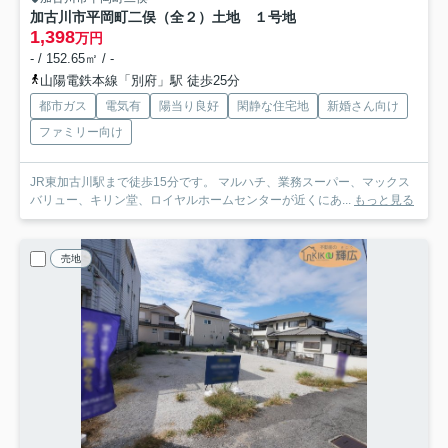
加古川市平岡町二俣（全２）土地 １号地
1,398
万円
- / 152.65㎡ / -
山陽電鉄本線「別府」駅 徒歩25分
都市ガス
電気有
陽当り良好
閑静な住宅地
新婚さん向け
ファミリー向け
JR東加古川駅まで徒歩15分です。 マルハチ、業務スーパー、マックス
バリュー、キリン堂、ロイヤルホームセンターが近くにあ...
もっと見る
売地