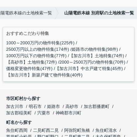
山陽電鉄本線の土地検索一覧
山陽電鉄本線 別府駅の土地検索一覧
おすすめこだわり特集
1000～2000万円の物件特集(225件)
2500万円以上の物件特集(174件)
姫路市の物件特集(98件)
1000万円以下の物件特集(77件)
【加古川市】土地特集(74件)
【高砂市】土地特集(72件)
2000～2500万円の物件特集(70件)
価格変更物件特集(47件)
【加古川市】中古戸建て特集(45件)
【加古川市】新築戸建て物件特集(40件)
市区町村から探す
加古川市
明石市
姫路市
高砂市
加古郡播磨町
加古郡稲美町
宍粟市
神崎郡市川町
町名から探す
魚住町西岡
二見町西二見
阿弥陀町魚橋
魚住町清水
荒井町小松原
野口町野口
二見町東二見
大久保町西島