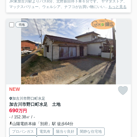
JR東加古川駅よりバス8分、北野新田停下車６分です。 ヤマダストア、
マックスバリュー、ウェルシア、ナフコがお買い物にいい...
もっと見る
売地
NEW
加古川市野口町水足
加古川市野口町水足 土地
690
万円
- / 152.38㎡ / -
山陽電鉄本線「別府」駅 徒歩64分
プロパンガス
電気有
陽当り良好
閑静な住宅地