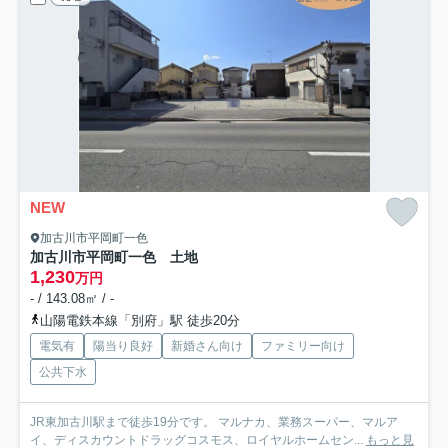
NEW
加古川市平岡町一色
加古川市平岡町一色 土地
1,230
万円
- / 143.08㎡ / -
山陽電鉄本線「別府」駅 徒歩20分
電気有
陽当り良好
新婚さん向け
ファミリー向け
公共下水
JR東加古川駅まで徒歩19分です。 マルナカ、業務スーパー、マルア
イ、ディスカウントドラッグコスモス、ロイヤルホームセン...
もっと見