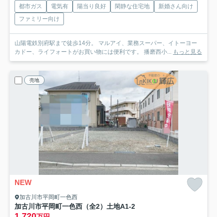
都市ガス
電気有
陽当り良好
閑静な住宅地
新婚さん向け
ファミリー向け
山陽電鉄別府駅まで徒歩14分。 マルアイ、業務スーパー、イトーヨー
カドー、ライフォートがお買い物には便利です。 播磨西小...
もっと見る
売地
NEW
加古川市平岡町一色西
加古川市平岡町一色西（全2）土地A1-2
1,720
万円