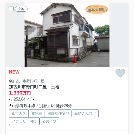
売地
NEW
加古川市野口町二屋
加古川市野口町二屋 土地
1,330
万円
- / 252.64㎡ / -
山陽電鉄本線「別府」駅 徒歩28分
都市ガス
電気有
閑静な住宅地
新婚さん向け
ファミリー向け
公共下水