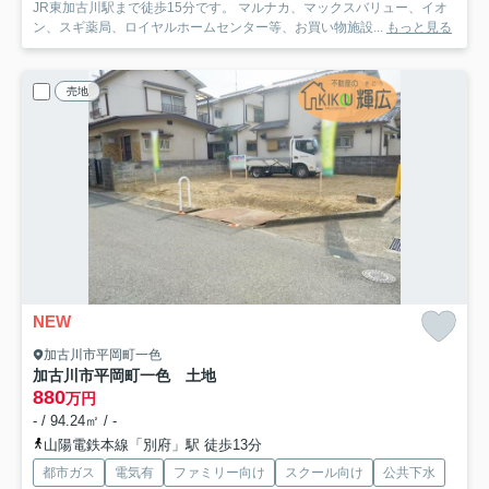
JR東加古川駅まで徒歩15分です。 マルナカ、マックスバリュー、イオ
ン、スギ薬局、ロイヤルホームセンター等、お買い物施設...
もっと見る
売地
NEW
加古川市平岡町一色
加古川市平岡町一色 土地
880
万円
- / 94.24㎡ / -
山陽電鉄本線「別府」駅 徒歩13分
都市ガス
電気有
ファミリー向け
スクール向け
公共下水