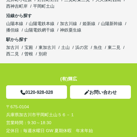
西神吉町岸
平岡町土山
沿線から探す
山陽本線
山陽電鉄本線
加古川線
姫新線
山陽新幹線
播但線
山陽電鉄網干線
神鉄粟生線
駅から探す
加古川
宝殿
東加古川
土山
浜の宮
魚住
東二見
西二見
曽根
別府
(有)輝広
0120-928-028
お問い合わせ
〒675-0104
兵庫県加古川市平岡町土山５６－１
営業時間：
9:30～18:30
定休日：
毎週水曜日 GW 夏期休暇 年末年始