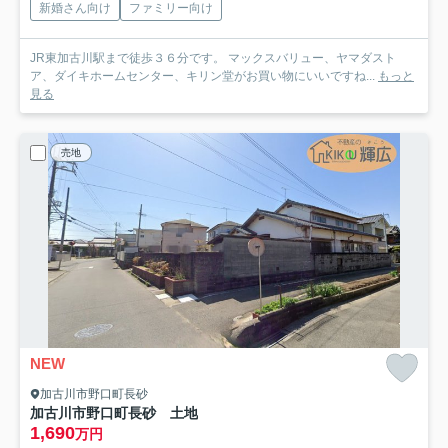
新婚さん向け
ファミリー向け
JR東加古川駅まで徒歩３６分です。 マックスバリュー、ヤマダスト
ア、ダイキホームセンター、キリン堂がお買い物にいいですね...
もっと
見る
売地
NEW
加古川市野口町長砂
加古川市野口町長砂 土地
1,690
万円