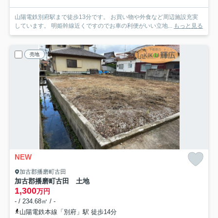
山陽電鉄別府駅まで徒歩13分です。 お買い物や外食など周辺施設充実
しています。 明姫幹線近くですのでお車の利便がいい立地...
もっと見る
売地
NEW
加古郡播磨町古田
加古郡播磨町古田 土地
1,300
万円
- / 234.68㎡ / -
山陽電鉄本線「別府」駅 徒歩14分