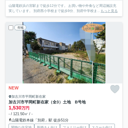
山陽電鉄浜の宮駅まで徒歩12分です。 お買い物や外食など周辺施設充
実しています。 別府西小学校まで徒歩9分、別府中学校ま...
もっと見る
売地
NEW
加古川市平岡町新在家
加古川市平岡町新在家（全3）土地 B号地
1,530
万円
- / 121.50㎡ / -
山陽電鉄本線「別府」駅 徒歩51分
閑静な住宅地
新婚さん向け
ファミリー向け
スクール向け