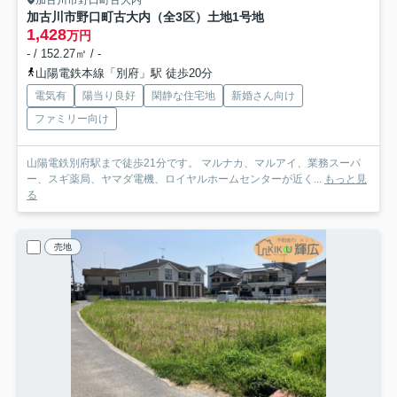
加古川市野口町古大内
加古川市野口町古大内（全3区）土地1号地
1,428
万円
- / 152.27㎡ / -
山陽電鉄本線「別府」駅 徒歩20分
電気有
陽当り良好
閑静な住宅地
新婚さん向け
ファミリー向け
山陽電鉄別府駅まで徒歩21分です。 マルナカ、マルアイ、業務スーパ
ー、スギ薬局、ヤマダ電機、ロイヤルホームセンターが近く...
もっと見
る
売地