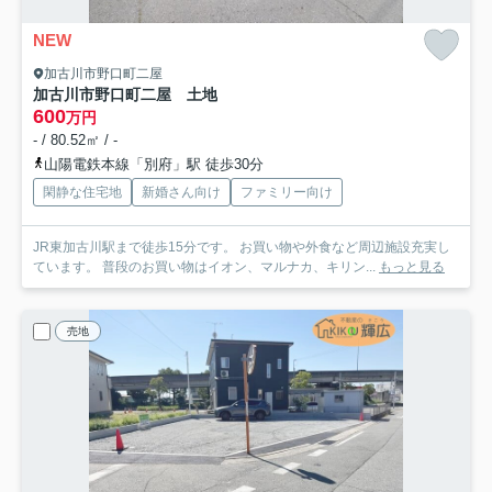
NEW
加古川市野口町二屋
加古川市野口町二屋 土地
600
万円
- / 80.52㎡ / -
山陽電鉄本線「別府」駅 徒歩30分
閑静な住宅地
新婚さん向け
ファミリー向け
JR東加古川駅まで徒歩15分です。 お買い物や外食など周辺施設充実し
ています。 普段のお買い物はイオン、マルナカ、キリン...
もっと見る
売地