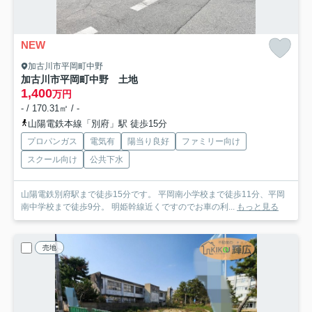
NEW
加古川市平岡町中野
加古川市平岡町中野 土地
1,400
万円
- / 170.31㎡ / -
山陽電鉄本線「別府」駅 徒歩15分
プロパンガス
電気有
陽当り良好
ファミリー向け
スクール向け
公共下水
山陽電鉄別府駅まで徒歩15分です。 平岡南小学校まで徒歩11分、平岡
南中学校まで徒歩9分。 明姫幹線近くですのでお車の利...
もっと見る
売地