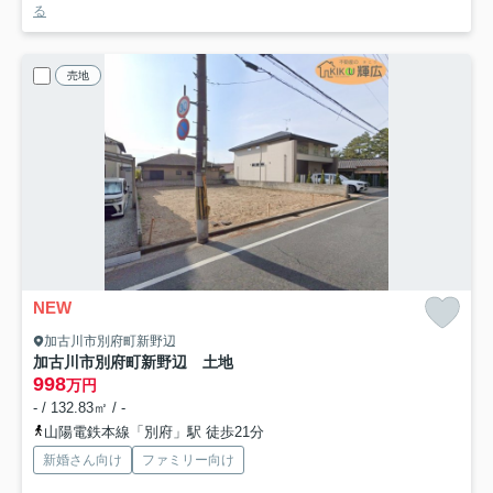
る
売地
NEW
加古川市別府町新野辺
加古川市別府町新野辺 土地
998
万円
- / 132.83㎡ / -
山陽電鉄本線「別府」駅 徒歩21分
新婚さん向け
ファミリー向け