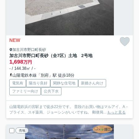
NEW
加古川市野口町長砂
加古川市野口町長砂（全7区）土地 2号地
1,698
万円
- / 144.38㎡ / -
山陽電鉄本線「別府」駅 徒歩18分
電気有
陽当り良好
閑静な住宅地
新婚さん向け
ファミリー向け
公共下水
山陽電鉄浜の宮駅まで徒歩22分です。 普段のお買い物はマルアイ、A－
プライス、スギ薬局、ジョーシンがいいですね。 郵便局...
もっと見る
売地