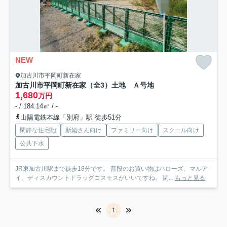
NEW
加古川市平岡町新在家
加古川市平岡町新在家（全3）土地 Ａ号地
1,680
万円
- / 184.14㎡ / -
山陽電鉄本線「別府」駅 徒歩51分
閑静な住宅地
新婚さん向け
ファミリー向け
スクール向け
公共下水
JR東加古川駅まで徒歩18分です。 普段のお買い物はハローズ、マルア
イ、ディスカウントドラッグコスモスがいいですね。 閑...
もっと見る
1