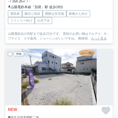
- / 164.26㎡ / -
山陽電鉄本線「別府」駅 徒歩18分
電気有
陽当り良好
閑静な住宅地
新婚さん向け
ファミリー向け
公共下水
山陽電鉄浜の宮駅まで徒歩22分です。 普段のお買い物はマルアイ、A－
プライス、スギ薬局、ジョーシンがいいですね。 郵便局...
もっと見る
売地
NEW
加古川市平岡町二俣