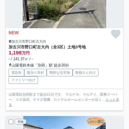
NEW
加古川市野口町古大内
加古川市野口町古大内（全3区）土地3号地
1,198
万円
- / 141.37㎡ / -
山陽電鉄本線「別府」駅 徒歩20分
電気有
陽当り良好
閑静な住宅地
新婚さん向け
ファミリー向け
山陽電鉄別府駅まで徒歩21分です。 マルナカ、マルアイ、業務スーパ
ー、スギ薬局、ヤマダ電機、ロイヤルホームセンターが近く...
もっと見
る
売地