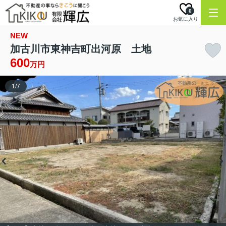
0
お気に入り
NEW
加古川市東神吉町出河原 土地
600
万円
1
/
7