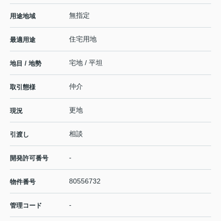
無指定
用途地域
住宅用地
最適用途
宅地 / 平坦
地目 / 地勢
仲介
取引態様
更地
現況
相談
引渡し
-
開発許可番号
80556732
物件番号
-
管理コード