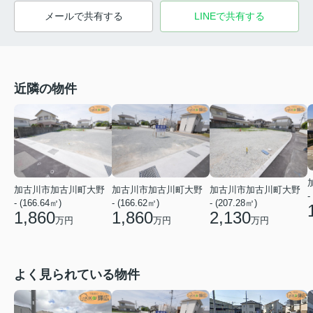
メールで共有する
LINEで共有する
近隣の物件
加古川市加古川町大野
加古川市加古川町大野
加古川市加古川町大野
-
- (166.64㎡)
- (166.62㎡)
- (207.28㎡)
1,860
1,860
2,130
万円
万円
万円
よく見られている物件