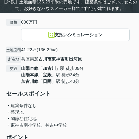
【外観】土地面積136.29平米の売地です。建築条件はございませんの
で、お好きなハウスメーカー様でご自宅が建てれます。
600万円
価格
支払いシミュレーション
41.22坪(136.29㎡)
土地面積
兵庫県
加古川市
東神吉町出河原
所在地
山陽本線
「
加古川
」駅 徒歩35分
交通
山陽本線
「
宝殿
」駅 徒歩34分
加古川線
「
日岡
」駅 徒歩40分
セールスポイント
・建築条件なし
・整形地
・閑静な住宅地
・東神吉南小学校、神吉中学校
ポイント