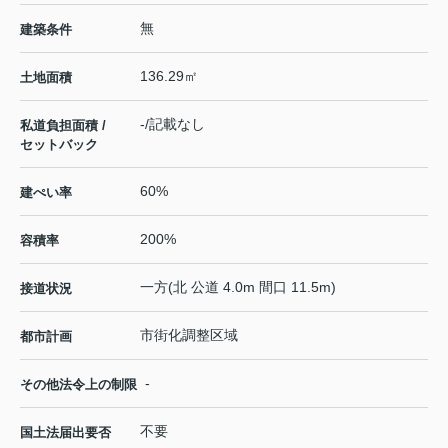
無
建築条件
136.29㎡
土地面積
-/記載なし
私道負担面積 /
セットバック
60%
建ぺい率
200%
容積率
一方(北 公道 4.0m 間口 11.5m)
接道状況
市街化調整区域
都市計画
-
その他法令上の制限
不要
国土法届出要否