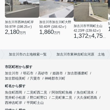
加古川市西神吉町岸
加古川市加古川町大野
5
加古川市平岡町土山
59.97坪 (198.25㎡)
50.40坪 (166.62㎡)
2,180
1,860
42.23坪 (139.62㎡)
万円
万円
1,372
4,750
万
円
加古川市の土地検索一覧
加古川市東神吉町出河原 土地
市区町村から探す
加古川市
明石市
高砂市
姫路市
加古郡播磨町
加古郡稲美町
宍粟市
神崎郡市川町
町名から探す
魚住町西岡
二見町西二見
阿弥陀町魚橋
魚住町清水
荒井町小松原
野口町野口
二見町東二見
大久保町西島
西神吉町岸
平岡町土山