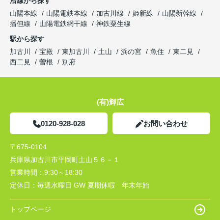
沿線から探す
山陽本線
山陽電鉄本線
加古川線
姫新線
山陽新幹線
播但線
山陽電鉄網干線
神鉄粟生線
駅から探す
加古川
宝殿
東加古川
土山
浜の宮
魚住
東二見
西二見
曽根
別府
(有)輝広
0120-928-028
お問い合わせ
〒675-0104
兵庫県加古川市平岡町土山５６－１
営業時間：
9:30～18:30
定休日：
毎週水曜日 GW 夏期休暇 年末年始
トップページ