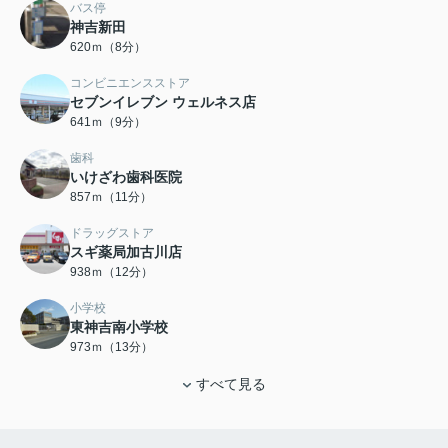
バス停
神吉新田
620ｍ（8分）
コンビニエンスストア
セブンイレブン ウェルネス店
641ｍ（9分）
歯科
いけざわ歯科医院
857ｍ（11分）
ドラッグストア
スギ薬局加古川店
938ｍ（12分）
小学校
東神吉南小学校
973ｍ（13分）
すべて見る