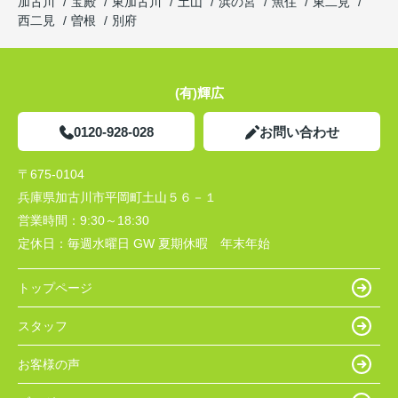
加古川
宝殿
東加古川
土山
浜の宮
魚住
東二見
西二見
曽根
別府
(有)輝広
0120-928-028
お問い合わせ
〒675-0104
兵庫県加古川市平岡町土山５６－１
営業時間：
9:30～18:30
定休日：
毎週水曜日 GW 夏期休暇 年末年始
トップページ
スタッフ
お客様の声