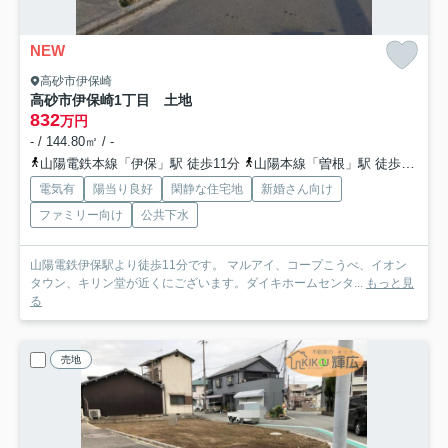
NEW
高砂市伊保崎
高砂市伊保崎1丁目 土地
832
万円
- / 144.80㎡ / -
山陽電鉄本線「伊保」駅 徒歩11分
山陽本線「曽根」駅 徒歩44分
電気有
陽当り良好
閑静な住宅地
新婚さん向け
ファミリー向け
公共下水
山陽電鉄伊保駅より徒歩11分です。 マルアイ、コープこうべ、イオン
タウン、キリン堂が近くにございます。ダイキホームセンタ...
もっと見
る
売地