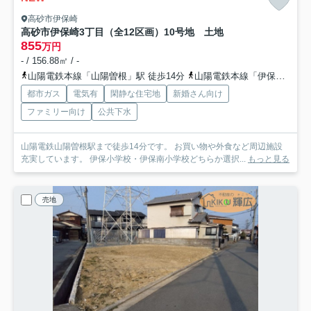
高砂市伊保崎
高砂市伊保崎3丁目（全12区画）10号地 土地
855
万円
- / 156.88㎡ / -
山陽電鉄本線「山陽曽根」駅 徒歩14分
山陽電鉄本線「伊保」駅 徒歩14分
都市ガス
電気有
閑静な住宅地
新婚さん向け
ファミリー向け
公共下水
山陽電鉄山陽曽根駅まで徒歩14分です。 お買い物や外食など周辺施設
充実しています。 伊保小学校・伊保南小学校どちらか選択...
もっと見る
売地