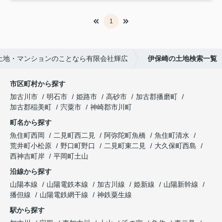
1
土地・マンションのことなら有限会社輝広
伊保崎の土地検索一覧
市区町村から探す
加古川市
明石市
姫路市
高砂市
加古郡播磨町
加古郡稲美町
宍粟市
神崎郡市川町
町名から探す
魚住町西岡
二見町西二見
阿弥陀町魚橋
魚住町清水
荒井町小松原
野口町野口
二見町東二見
大久保町西島
西神吉町岸
平岡町土山
沿線から探す
山陽本線
山陽電鉄本線
加古川線
姫新線
山陽新幹線
播但線
山陽電鉄網干線
神鉄粟生線
駅から探す