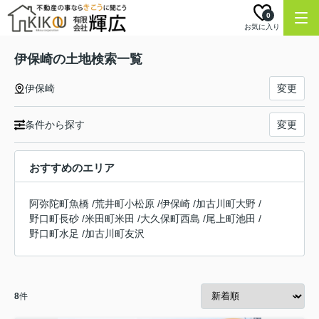
0
お気に入り
伊保崎の土地検索一覧
伊保崎
変更
条件から探す
変更
おすすめのエリア
阿弥陀町魚橋
/
荒井町小松原
/
伊保崎
/
加古川町大野
/
野口町長砂
/
米田町米田
/
大久保町西島
/
尾上町池田
/
野口町水足
/
加古川町友沢
8
件