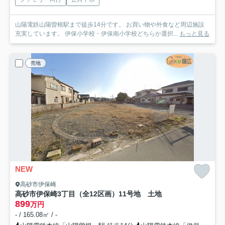
山陽電鉄山陽曽根駅まで徒歩14分です。 お買い物や外食など周辺施設
充実しています。 伊保小学校・伊保南小学校どちらか選択...
もっと見る
売地
NEW
高砂市伊保崎
高砂市伊保崎3丁目（全12区画）11号地 土地
899
万円
- / 165.08㎡ / -