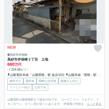
NEW
高砂市伊保崎
高砂市伊保崎２丁目 土地
680
万円
- / 224.66㎡ / -
山陽電鉄本線「山陽曽根」駅 徒歩10分
山陽本線「曽根」駅 徒歩40分
都市ガス
電気有
閑静な住宅地
新婚さん向け
ファミリー向け
公共下水
山陽電鉄山陽曽根駅まで徒歩10分です。 コープこうべ、マルアイ、イ
オンタウン、キリン堂が近くにあります。 伊保南小学校ま...
もっと見る