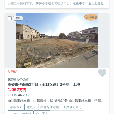
い物にも便利です。 伊保小学校まで徒歩11分、竜山中学...
もっと見る
売地
NEW
高砂市伊保崎
高砂市伊保崎3丁目（全12区画）2号地 土地
1,062
万円
- / 175.44㎡ / -
山陽電鉄本線「山陽曽根」駅 徒歩14分
山陽電鉄本線「伊保」駅 徒歩14分
都市ガス
電気有
閑静な住宅地
新婚さん向け
ファミリー向け
公共下水