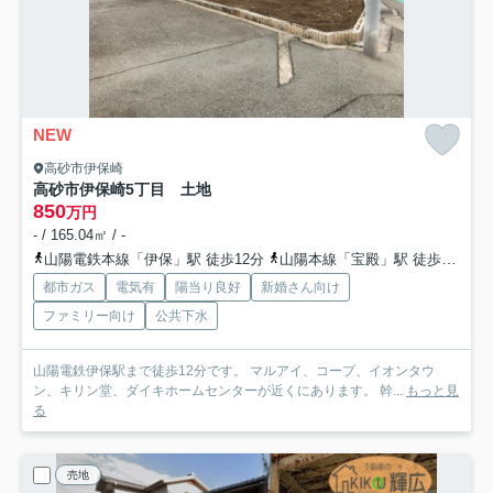
NEW
高砂市伊保崎
高砂市伊保崎5丁目 土地
850
万円
- / 165.04㎡ / -
山陽電鉄本線「伊保」駅 徒歩12分
山陽本線「宝殿」駅 徒歩41分
都市ガス
電気有
陽当り良好
新婚さん向け
ファミリー向け
公共下水
山陽電鉄伊保駅まで徒歩12分です。 マルアイ、コープ、イオンタウ
ン、キリン堂、ダイキホームセンターが近くにあります。 幹...
もっと見
る
売地