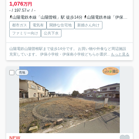
1,076
万円
- / 197.57㎡ / -
山陽電鉄本線「山陽曽根」駅 徒歩14分
山陽電鉄本線「伊保」駅 徒歩14分
都市ガス
電気有
閑静な住宅地
新婚さん向け
ファミリー向け
公共下水
山陽電鉄山陽曽根駅まで徒歩14分です。 お買い物や外食など周辺施設
充実しています。 伊保小学校・伊保南小学校どちらか選択...
もっと見る
売地
NEW