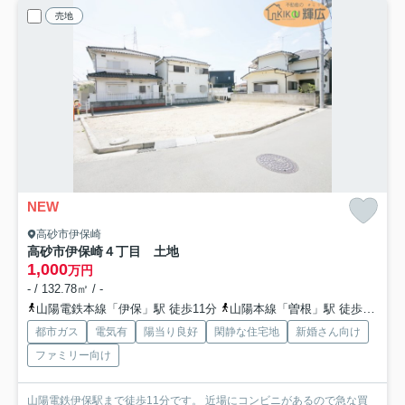
売地
NEW
高砂市伊保崎
高砂市伊保崎４丁目 土地
1,000
万円
- / 132.78㎡ / -
山陽電鉄本線「伊保」駅 徒歩11分
山陽本線「曽根」駅 徒歩43分
都市ガス
電気有
陽当り良好
閑静な住宅地
新婚さん向け
ファミリー向け
山陽電鉄伊保駅まで徒歩11分です。 近場にコンビニがあるので急な買