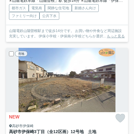
山陽電鉄本線「山陽曽根」駅 徒歩14分
山陽電鉄本線「伊保」駅 徒歩14分
都市ガス
電気有
閑静な住宅地
新婚さん向け
ファミリー向け
公共下水
山陽電鉄山陽曽根駅まで徒歩14分です。 お買い物や外食など周辺施設
充実しています。 伊保小学校・伊保南小学校どちらか選択...
もっと見る
売地
NEW
高砂市伊保崎
高砂市伊保崎3丁目（全12区画）12号地 土地