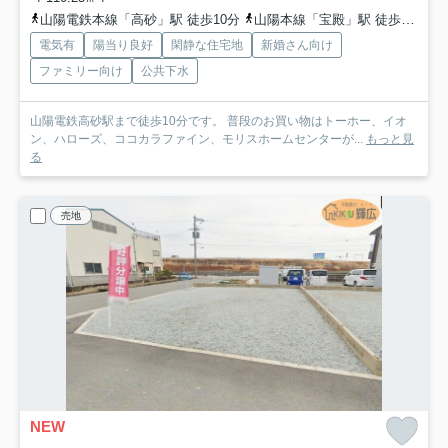
山陽電鉄本線「高砂」駅 徒歩10分
山陽本線「宝殿」駅 徒歩44分
電気有
陽当り良好
閑静な住宅地
新婚さん向け
ファミリー向け
公共下水
山陽電鉄高砂駅まで徒歩10分です。 普段のお買い物はトーホー、イオ
ン、ハローズ、ココカラファイン、モリスホームセンターが...
もっと見
る
売地
NEW