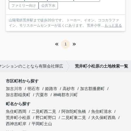
ファミリー向け
公共下水
山陽電鉄荒井駅まで徒歩20分です。 トーホー、イオン、ココカラファ
イン、モリスホームセンターが近くにあります。 荒井小学...
もっと見る
1
マンションのことなら有限会社輝広
荒井町小松原の土地検索一覧
市区町村から探す
加古川市
明石市
姫路市
高砂市
加古郡播磨町
加古郡稲美町
宍粟市
神崎郡市川町
町名から探す
魚住町西岡
二見町西二見
阿弥陀町魚橋
魚住町清水
荒井町小松原
野口町野口
二見町東二見
大久保町西島
西神吉町岸
平岡町土山