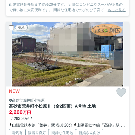
山陽電鉄荒井駅まで徒歩20分です。 近場にコンビニやスーパがあるの
で買い物に大変便利です。 閑静な住宅地でのびのび子育て...
もっと見る
売地
NEW
高砂市荒井町小松原
高砂市荒井町小松原Ⅱ（全2区画）A号地 土地
2,200
万円
- / 283.30㎡ / -
山陽電鉄本線「荒井」駅 徒歩20分
山陽電鉄本線「高砂」駅 徒歩19分
電気有
陽当り良好
閑静な住宅地
新婚さん向け