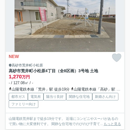
NEW
高砂市荒井町小松原
高砂市荒井町小松原4丁目（全8区画）3号地 土地
1,270
万円
- / 127.08㎡ / -
山陽電鉄本線「荒井」駅 徒歩19分
山陽電鉄本線「高砂」駅 徒歩20分
都市ガス
電気有
陽当り良好
閑静な住宅地
新婚さん向け
ファミリー向け
山陽電鉄荒井駅まで徒歩19分です。 近場にコンビニやスーパがあるの
で買い物に大変便利です。 閑静な住宅地でのびのび子育て...
もっと見る