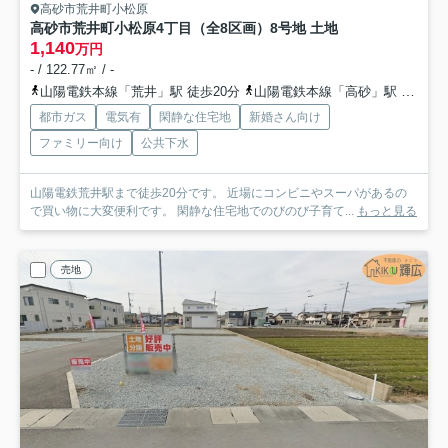
高砂市荒井町小松原
高砂市荒井町小松原4丁目（全8区画）8号地 土地
1,140
万円
- / 122.77㎡ / -
山陽電鉄本線「荒井」駅 徒歩20分
山陽電鉄本線「高砂」駅 徒歩20分
都市ガス
電気有
閑静な住宅地
新婚さん向け
ファミリー向け
公共下水
山陽電鉄荒井駅まで徒歩20分です。 近場にコンビニやスーパがあるの
で買い物に大変便利です。 閑静な住宅地でのびのび子育て...
もっと見る
売地