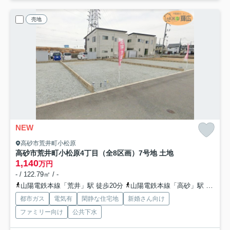
売地
NEW
高砂市荒井町小松原
高砂市荒井町小松原4丁目（全8区画）7号地 土地
1,140
万円
- / 122.79㎡ / -
山陽電鉄本線「荒井」駅 徒歩20分
山陽電鉄本線「高砂」駅 徒歩20分
都市ガス
電気有
閑静な住宅地
新婚さん向け
ファミリー向け
公共下水