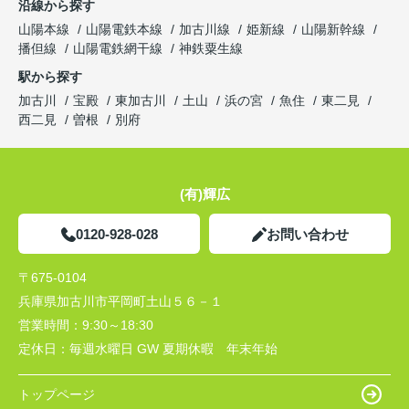
沿線から探す
山陽本線
山陽電鉄本線
加古川線
姫新線
山陽新幹線
播但線
山陽電鉄網干線
神鉄粟生線
駅から探す
加古川
宝殿
東加古川
土山
浜の宮
魚住
東二見
西二見
曽根
別府
(有)輝広
0120-928-028
お問い合わせ
〒675-0104
兵庫県加古川市平岡町土山５６－１
営業時間：
9:30～18:30
定休日：
毎週水曜日 GW 夏期休暇 年末年始
トップページ