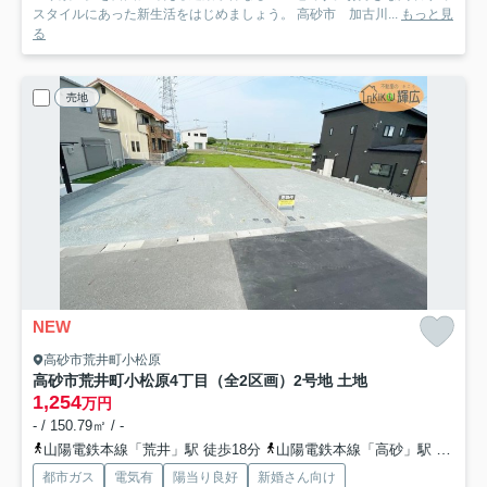
スタイルにあった新生活をはじめましょう。 高砂市 加古川...
もっと見
る
売地
NEW
高砂市荒井町小松原
高砂市荒井町小松原4丁目（全2区画）2号地 土地
1,254
万円
- / 150.79㎡ / -
山陽電鉄本線「荒井」駅 徒歩18分
山陽電鉄本線「高砂」駅 徒歩19分
都市ガス
電気有
陽当り良好
新婚さん向け