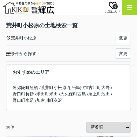
0
お気に入り
荒井町小松原の土地検索一覧
荒井町小松原
変更
条件から探す
変更
おすすめのエリア
阿弥陀町魚橋
/
荒井町小松原
/
伊保崎
/
加古川町大野
/
野口町長砂
/
米田町米田
/
大久保町西島
/
尾上町池田
/
野口町水足
/
加古川町友沢
10
件