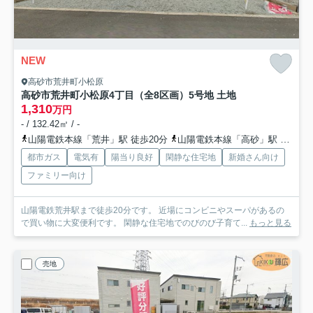
NEW
高砂市荒井町小松原
高砂市荒井町小松原4丁目（全8区画）5号地 土地
1,310
万円
- / 132.42㎡ / -
山陽電鉄本線「荒井」駅 徒歩20分
山陽電鉄本線「高砂」駅 徒歩20分
都市ガス
電気有
陽当り良好
閑静な住宅地
新婚さん向け
ファミリー向け
山陽電鉄荒井駅まで徒歩20分です。 近場にコンビニやスーパがあるの
で買い物に大変便利です。 閑静な住宅地でのびのび子育て...
もっと見る
売地