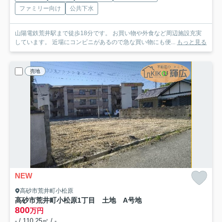
ファミリー向け
公共下水
山陽電鉄荒井駅まで徒歩18分です。 お買い物や外食など周辺施設充実
しています。 近場にコンビニがあるので急な買い物にも便...
もっと見る
売地
NEW
高砂市荒井町小松原
高砂市荒井町小松原1丁目 土地 A号地
800
万円
- / 110.25㎡ / -