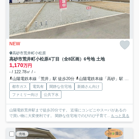
NEW
高砂市荒井町小松原
高砂市荒井町小松原4丁目（全8区画）6号地 土地
1,170
万円
- / 122.78㎡ / -
山陽電鉄本線「荒井」駅 徒歩20分
山陽電鉄本線「高砂」駅 徒歩20分
都市ガス
電気有
閑静な住宅地
新婚さん向け
ファミリー向け
公共下水
山陽電鉄荒井駅まで徒歩20分です。 近場にコンビニやスーパがあるの
で買い物に大変便利です。 閑静な住宅地でのびのび子育て...
もっと見る
売地