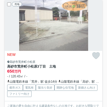
売地
NEW
高砂市荒井町小松原
高砂市荒井町小松原3丁目 土地
650
万円
- / 120.43㎡ / -
山陽電鉄本線「荒井」駅 徒歩14分
山陽電鉄本線「高砂」駅 徒歩16分
都市ガス
電気有
陽当り良好
閑静な住宅地
新婚さん向け
ファミリー向け
ご家族の夢を自由に叶える建築条件なしの土地です。お好きな間取りで