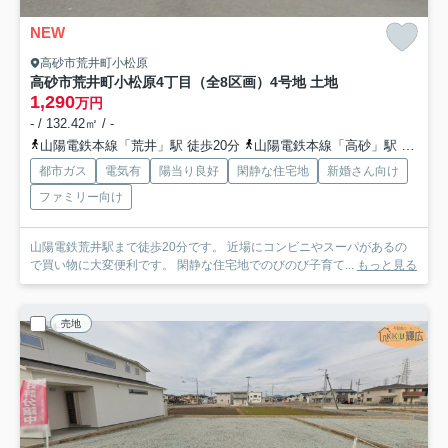
NEW
高砂市荒井町小松原
高砂市荒井町小松原4丁目（全8区画）4号地 土地
1,290
万円
- / 132.42㎡ / -
山陽電鉄本線「荒井」駅 徒歩20分
山陽電鉄本線「高砂」駅 徒歩20分
都市ガス
電気有
陽当り良好
閑静な住宅地
新婚さん向け
ファミリー向け
山陽電鉄荒井駅まで徒歩20分です。 近場にコンビニやスーパがあるの
で買い物に大変便利です。 閑静な住宅地でのびのび子育て...
もっと見る
売地