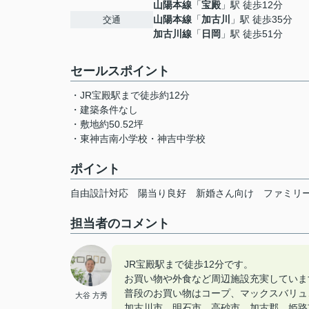
山陽本線
「
宝殿
」駅 徒歩12分
山陽本線
「
加古川
」駅 徒歩35分
交通
加古川線
「
日岡
」駅 徒歩51分
セールスポイント
・JR宝殿駅まで徒歩約12分
・建築条件なし
・敷地約50.52坪
・東神吉南小学校・神吉中学校
ポイント
自由設計対応
陽当り良好
新婚さん向け
ファミリ
担当者のコメント
JR宝殿駅まで徒歩12分です。
お買い物や外食など周辺施設充実していま
普段のお買い物はコープ、マックスバリュ
大谷 方秀
加古川市 明石市 高砂市 加古郡 姫路市の