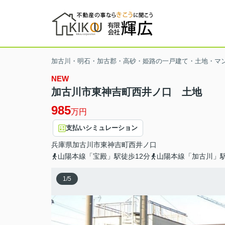
加古川・明石・加古郡・高砂・姫路の一戸建て・土地・マ
NEW
加古川市東神吉町西井ノ口 土地
985
万円
支払いシミュレーション
兵庫県
加古川市
東神吉町西井ノ口
山陽本線「宝殿」駅徒歩12分
山陽本線「加古川」駅
1
/
5