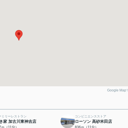
Google Ma
ァミリーレストラン
コンビニエンスストア
き家 加古川東神吉店
ローソン 高砂米田店
17ｍ（11分）
836ｍ（11分）