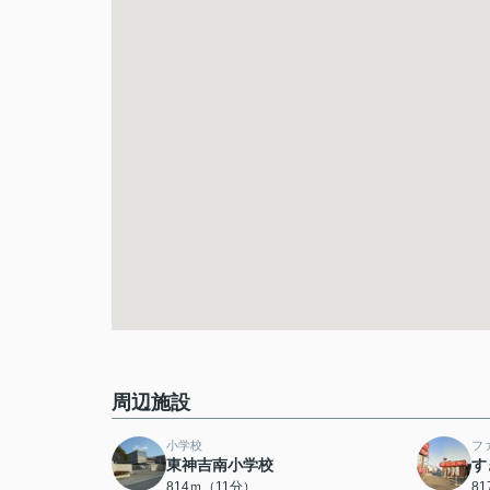
周辺施設
小学校
フ
東神吉南小学校
す
814ｍ（11分）
8