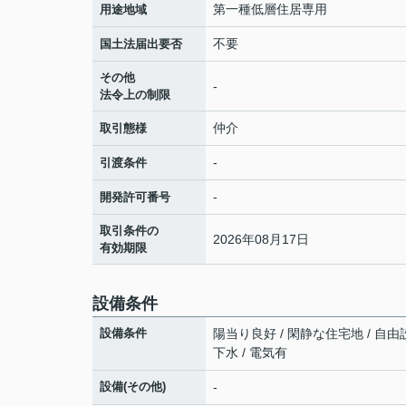
第一種低層住居専用
用途地域
不要
国土法届出要否
その他
-
法令上の制限
仲介
取引態様
-
引渡条件
-
開発許可番号
取引条件の
2026年08月17日
有効期限
設備条件
設備条件
陽当り良好 / 閑静な住宅地 / 自由
下水 / 電気有
設備(その他)
-