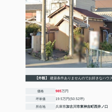
【外観】
建築条件ありませんのでお好きなハウ
985
万円
価格
19.5万円(50.52坪)
坪単価
兵庫県
加古川市
東神吉町西井ノ口
所在地