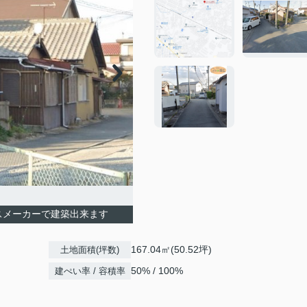
スメーカーで建築出来ます
167.04㎡(50.52坪)
土地面積(坪数)
50% / 100%
建ぺい率 / 容積率