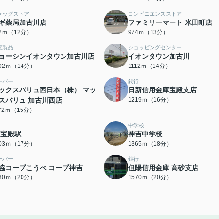
ラッグストア
コンビニエンスストア
ギ薬局加古川店
ファミリーマート 米田町店
22ｍ（12分）
974ｍ（13分）
電製品
ショッピングセンター
ョーシンイオンタウン加古川店
イオンタウン加古川
092ｍ（14分）
1112ｍ（14分）
ーパー
銀行
ックスバリュ西日本（株） マッ
日新信用金庫宝殿支店
スバリュ 加古川西店
1219ｍ（16分）
172ｍ（15分）
中学校
R宝殿駅
神吉中学校
303ｍ（17分）
1365ｍ（18分）
ーパー
銀行
協コープこうべ コープ神吉
但陽信用金庫 高砂支店
530ｍ（20分）
1570ｍ（20分）