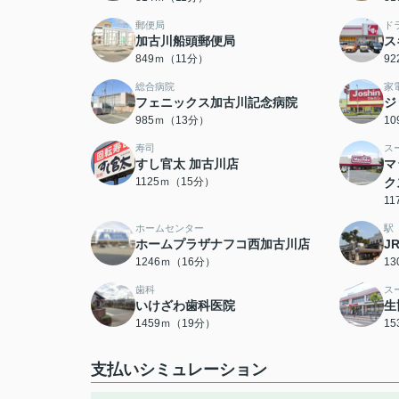
郵便局
ド
加古川船頭郵便局
ス
849ｍ（11分）
9
総合病院
家
フェニックス加古川記念病院
ジ
985ｍ（13分）
1
寿司
ス
すし官太 加古川店
マ
1125ｍ（15分）
ク
1
ホームセンター
駅
ホームプラザナフコ西加古川店
J
1246ｍ（16分）
1
歯科
ス
いけざわ歯科医院
生
1459ｍ（19分）
1
支払いシミュレーション