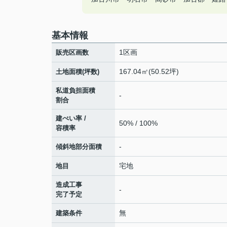
基本情報
1区画
販売区画数
167.04㎡(50.52坪)
土地面積(坪数)
私道負担面積
-
割合
建ぺい率 /
50% / 100%
容積率
-
傾斜地部分面積
宅地
地目
造成工事
-
完了予定
無
建築条件