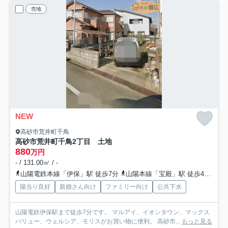
売地
NEW
高砂市荒井町千鳥
高砂市荒井町千鳥2丁目 土地
880
万円
- / 131.00㎡ / -
山陽電鉄本線「伊保」駅 徒歩7分
山陽本線「宝殿」駅 徒歩43分
山
陽当り良好
新婚さん向け
ファミリー向け
公共下水
山陽電鉄伊保駅まで徒歩7分です。 マルアイ、イオンタウン、マックス
バリュー、ウェルシア、モリスがお買い物に便利。 高砂市...
もっと見る