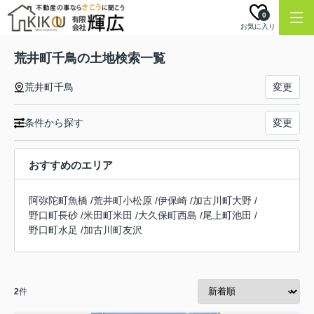
0
お気に入り
荒井町千鳥の土地検索一覧
荒井町千鳥
変更
条件から探す
変更
おすすめのエリア
阿弥陀町魚橋
/
荒井町小松原
/
伊保崎
/
加古川町大野
/
野口町長砂
/
米田町米田
/
大久保町西島
/
尾上町池田
/
野口町水足
/
加古川町友沢
2
件