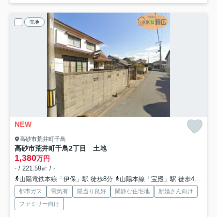
売地
NEW
高砂市荒井町千鳥
高砂市荒井町千鳥2丁目 土地
1,380
万円
- / 221.59㎡ / -
山陽電鉄本線「伊保」駅 徒歩8分
山陽本線「宝殿」駅 徒歩43分
山
都市ガス
電気有
陽当り良好
閑静な住宅地
新婚さん向け
ファミリー向け