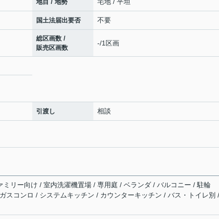
宅地 / 平坦
地目 / 地勢
不要
国土法届出要否
総区画数 /
-/1区画
販売区画数
。
相談
引渡し
ミリー向け / 室内洗濯機置場 / 専用庭 / ベランダ / バルコニー / 駐輪
/ ガスコンロ / システムキッチン / カウンターキッチン / バス・トイレ別 /