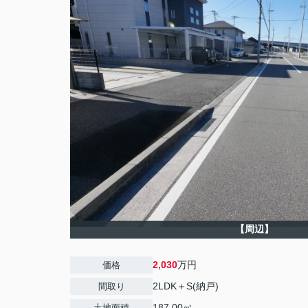
【周辺】
2,030
万円
価格
2LDK＋S(納戸)
間取り
187.00㎡
土地面積