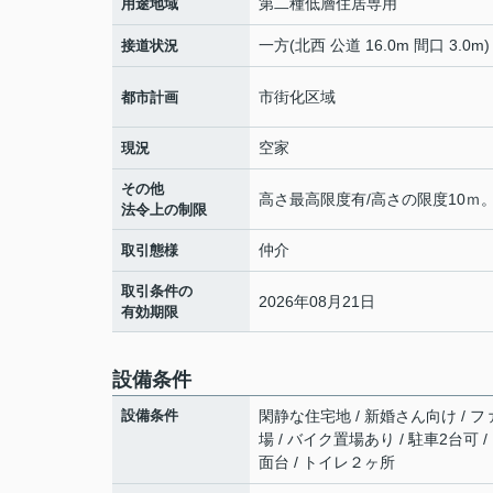
第二種低層住居専用
用途地域
一方(北西 公道 16.0m 間口 3.0m)
接道状況
市街化区域
都市計画
空家
現況
その他
高さ最高限度有/高さの限度10ｍ
法令上の制限
仲介
取引態様
取引条件の
2026年08月21日
有効期限
設備条件
設備条件
閑静な住宅地 / 新婚さん向け / ファ
場 / バイク置場あり / 駐車2台可 
面台 / トイレ２ヶ所