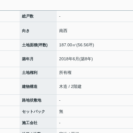
-
総戸数
南西
向き
187.00㎡(56.56坪)
土地面積(坪数)
2018年6月(築8年)
築年月
所有権
土地権利
木造 / 2階建
建物構造
-
路地状敷地
無
セットバック
-
施工会社