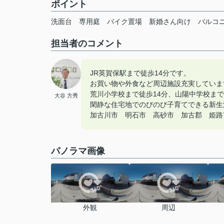
ポイント
洗面台
専用庭
バイク置場
新婚さん向け
バルコ
担当者のコメント
JR英賀保駅まで徒歩14分です。
お買い物や外食など周辺施設充実していま
荒川小学校まで徒歩14分、山陽中学校まで
大谷 方秀
閑静な住宅地でのびのび子育てできる新生
加古川市 明石市 高砂市 加古郡 姫路市の
パノラマ画像
外観
周辺