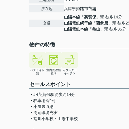
兵庫県
姫路市
苫編
所在地
山陽本線
「
英賀保
」駅 徒歩14分
山陽電鉄網干線
「
西飾磨
」駅 徒歩2
交通
山陽電鉄本線
「
亀山
」駅 徒歩35分
物件の特徴
バストイレ
室内洗濯機
カウンター
別
置場
キッチン
セールスポイント
・JR英賀保駅徒歩約14分
・駐車場3台可
・小屋裏収納
・周辺環境充実
・荒川小学校・山陽中学校