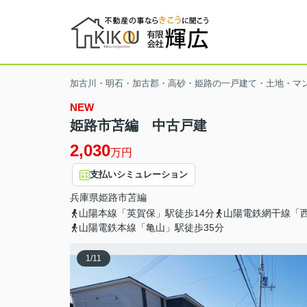
加古川・明石・加古郡・高砂・姫路の一戸建て・土地・マ
NEW
姫路市苫編 中古戸建
2,030
万円
支払いシミュレーション
兵庫県
姫路市
苫編
山陽本線「英賀保」駅徒歩14分
山陽電鉄網干線「西
山陽電鉄本線「亀山」駅徒歩35分
1
/
11