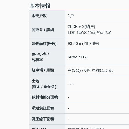
基本情報
1戸
販売戸数
2LDK＋S(納戸)
間取り / 詳細
LDK 1室
/
S 1室
/
洋室 2室
93.50㎡(28.28坪)
建物面積(坪数)
建ぺい率 /
60%/150%
容積率
駐車場 / 月額
有(3台) / 0円 車種による。
土地
- / -
(敷金 / 保証金)
-
傾斜地部分面積
-
私道負担面積
-
高圧線下面積