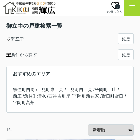
0
お気に入り
御立中の戸建検索一覧
御立中
変更
条件から探す
変更
おすすめのエリア
魚住町西岡
/
二見町東二見
/
二見町西二見
/
平岡町土山
/
西庄
/
魚住町清水
/
西神吉町岸
/
平岡町新在家
/
野口町野口
/
平岡町高畑
1
件