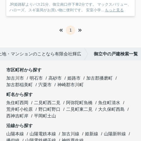
JR姫路駅よりバス21分、御立南口停下車2分です。 マックスバリュー、
ハローズ、スギ薬局がお買い物に便利です。 安室小学...
もっと見る
1
土地・マンションのことなら有限会社輝広
御立中の戸建検索一覧
市区町村から探す
加古川市
明石市
高砂市
姫路市
加古郡播磨町
加古郡稲美町
宍粟市
神崎郡市川町
町名から探す
魚住町西岡
二見町西二見
阿弥陀町魚橋
魚住町清水
荒井町小松原
野口町野口
二見町東二見
大久保町西島
西神吉町岸
平岡町土山
沿線から探す
山陽本線
山陽電鉄本線
加古川線
姫新線
山陽新幹線
播但線
山陽電鉄網干線
神鉄粟生線