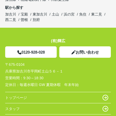
駅から探す
加古川
宝殿
東加古川
土山
浜の宮
魚住
東二見
西二見
曽根
別府
(有)輝広
0120-928-028
お問い合わせ
〒675-0104
兵庫県加古川市平岡町土山５６－１
営業時間：
9:30～18:30
定休日：
毎週水曜日 GW 夏期休暇 年末年始
トップページ
スタッフ