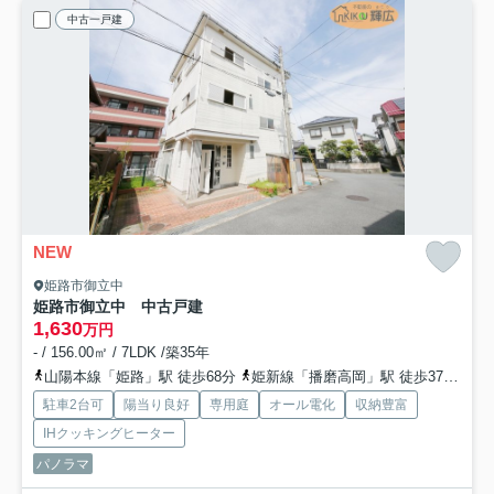
中古一戸建
NEW
姫路市御立中
姫路市御立中 中古戸建
1,630
万円
- / 156.00㎡ / 7LDK /築35年
山陽本線「姫路」駅 徒歩68分
姫新線「播磨高岡」駅 徒歩37分
播
駐車2台可
陽当り良好
専用庭
オール電化
収納豊富
IHクッキングヒーター
パノラマ