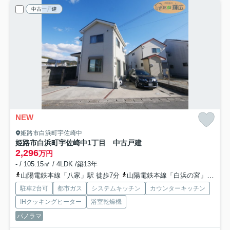
中古一戸建
NEW
姫路市白浜町宇佐崎中
姫路市白浜町宇佐崎中1丁目 中古戸建
2,296
万円
- / 105.15㎡ / 4LDK /築13年
山陽電鉄本線「八家」駅 徒歩7分
山陽電鉄本線「白浜の宮」駅 徒歩21分
駐車2台可
都市ガス
システムキッチン
カウンターキッチン
IHクッキングヒーター
浴室乾燥機
パノラマ