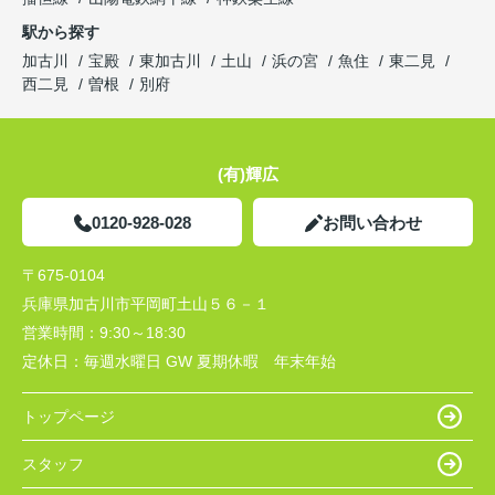
駅から探す
加古川
宝殿
東加古川
土山
浜の宮
魚住
東二見
西二見
曽根
別府
(有)輝広
0120-928-028
お問い合わせ
〒675-0104
兵庫県加古川市平岡町土山５６－１
営業時間：
9:30～18:30
定休日：
毎週水曜日 GW 夏期休暇 年末年始
トップページ
スタッフ