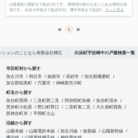
山陽電鉄八家駅まで徒歩7分です。 郵便局や銀行も近くにある便利な地
域です。 白浜小学校まで徒歩22分、灘中学校まで徒歩2...
もっと見る
1
ンションのことなら有限会社輝広
白浜町宇佐崎中の戸建検索一覧
市区町村から探す
加古川市
明石市
姫路市
高砂市
加古郡播磨町
加古郡稲美町
宍粟市
神崎郡市川町
町名から探す
魚住町西岡
二見町西二見
阿弥陀町魚橋
魚住町清水
荒井町小松原
野口町野口
二見町東二見
大久保町西島
西神吉町岸
平岡町土山
沿線から探す
山陽本線
山陽電鉄本線
加古川線
姫新線
山陽新幹線
播但線
山陽電鉄網干線
神鉄粟生線