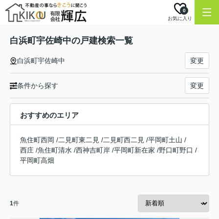
0
お気に入り
白浜町宇佐崎中の戸建検索一覧
白浜町宇佐崎中
変更
条件から探す
変更
おすすめのエリア
魚住町西岡
/
二見町東二見
/
二見町西二見
/
平岡町土山
/
西庄
/
魚住町清水
/
西神吉町岸
/
平岡町新在家
/
野口町野口
/
平岡町高畑
1
件