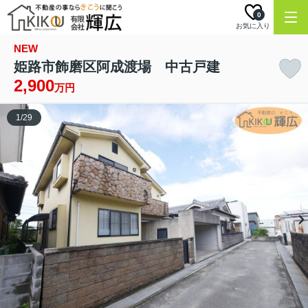
0
お気に入り
NEW
姫路市飾磨区阿成渡場 中古戸建
2,900
万円
1
/
29