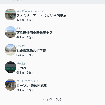
コンビニエンスストア
ファミリーマート うかいや阿成店
427ｍ（6分）
銀行
西兵庫信用金庫飾磨支店
481ｍ（7分）
小学校
姫路市立高浜小学校
644ｍ（9分）
その他
このみ
688ｍ（9分）
コンビニエンスストア
ローソン 飾磨阿成店
701ｍ（9分）
すべて見る