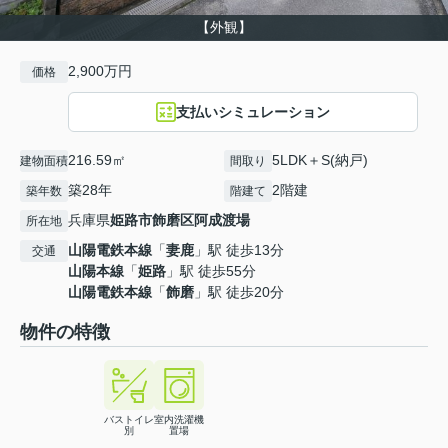
【外観】
2,900万円
価格
支払いシミュレーション
216.59㎡
5LDK＋S(納戸)
建物面積
間取り
築28年
2階建
築年数
階建て
兵庫県
姫路市
飾磨区阿成渡場
所在地
山陽電鉄本線
「
妻鹿
」駅 徒歩13分
交通
山陽本線
「
姫路
」駅 徒歩55分
山陽電鉄本線
「
飾磨
」駅 徒歩20分
物件の特徴
バストイレ
室内洗濯機
別
置場