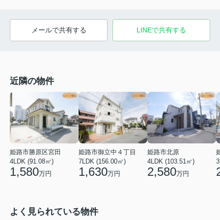
メールで共有する
LINEで共有する
近隣の物件
姫路市勝原区宮田
姫路市御立中４丁目
姫路市北原
4LDK (91.08㎡)
7LDK (156.00㎡)
4LDK (103.51㎡)
3
1,580
1,630
2,580
万円
万円
万円
よく見られている物件