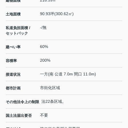
建物面積
90.93坪(300.62㎡)
土地面積
-/無
私道負担面積 /
セットバック
60%
建ぺい率
200%
容積率
一方(南 公道 7.0m 間口 11.0m)
接道状況
市街化区域
都市計画
法22条区域。
その他法令上の制限
不要
国土法届出要否