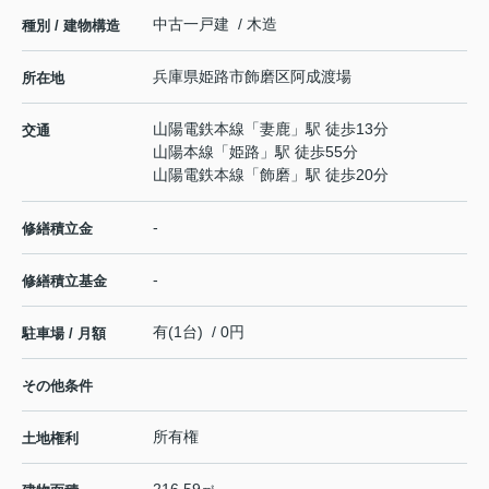
中古一戸建 / 木造
種別 / 建物構造
兵庫県
姫路市
飾磨区阿成渡場
所在地
山陽電鉄本線
「
妻鹿
」駅 徒歩13分
交通
山陽本線
「
姫路
」駅 徒歩55分
山陽電鉄本線
「
飾磨
」駅 徒歩20分
-
修繕積立金
-
修繕積立基金
有(1台) / 0円
駐車場 / 月額
その他条件
所有権
土地権利
216.59㎡