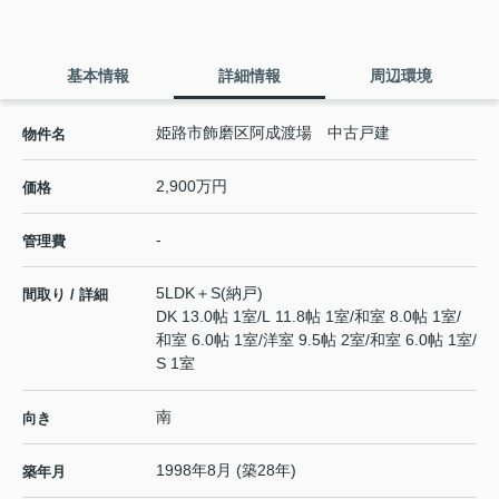
基本情報
詳細情報
周辺環境
姫路市飾磨区阿成渡場 中古戸建
物件名
2,900万円
価格
-
管理費
5LDK＋S(納戸)
間取り / 詳細
DK 13.0帖 1室
/
L 11.8帖 1室
/
和室 8.0帖 1室
/
和室 6.0帖 1室
/
洋室 9.5帖 2室
/
和室 6.0帖 1室
/
S 1室
南
向き
1998年8月 (築28年)
築年月