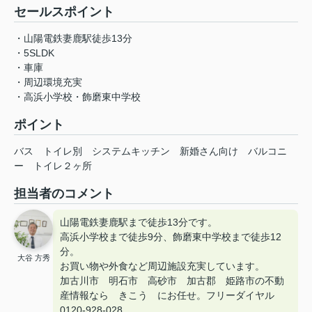
セールスポイント
・山陽電鉄妻鹿駅徒歩13分
・5SLDK
・車庫
・周辺環境充実
・高浜小学校・飾磨東中学校
ポイント
バス
トイレ別
システムキッチン
新婚さん向け
バルコニ
ー
トイレ２ヶ所
担当者のコメント
山陽電鉄妻鹿駅まで徒歩13分です。
高浜小学校まで徒歩9分、飾磨東中学校まで徒歩12
分。
大谷 方秀
お買い物や外食など周辺施設充実しています。
加古川市 明石市 高砂市 加古郡 姫路市の不動
産情報なら きこう にお任せ。フリーダイヤル
0120-928-028