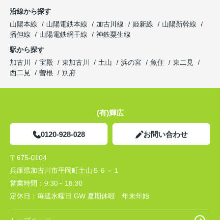
沿線から探す
山陽本線
山陽電鉄本線
加古川線
姫新線
山陽新幹線
播但線
山陽電鉄網干線
神鉄粟生線
駅から探す
加古川
宝殿
東加古川
土山
浜の宮
魚住
東二見
西二見
曽根
別府
(有)輝広
0120-928-028
お問い合わせ
〒675-0104
兵庫県加古川市平岡町土山５６－１
営業時間：
9:30～18:30
定休日：
毎週水曜日 GW 夏期休暇 年末年始