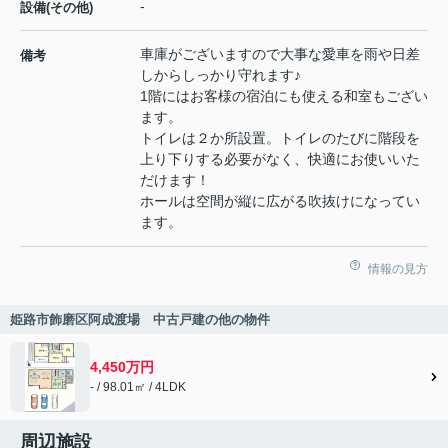
-
設備(その他)
車庫がございますので大事な愛車を雨や日差
備考
しからしっかり守れます♪
1階にはお客様の宿泊にも使える和室もござい
ます。
トイレは２か所設置。トイレのたびに階段を
上り下りする必要がなく、快適にお使いいた
だけます！
ホールは空間が縦に広がる吹抜けになってい
ます。
情報の見方
姫路市飾磨区阿成渡場 中古戸建の他の物件
4,450万円
- / 98.01㎡ / 4LDK
周辺施設