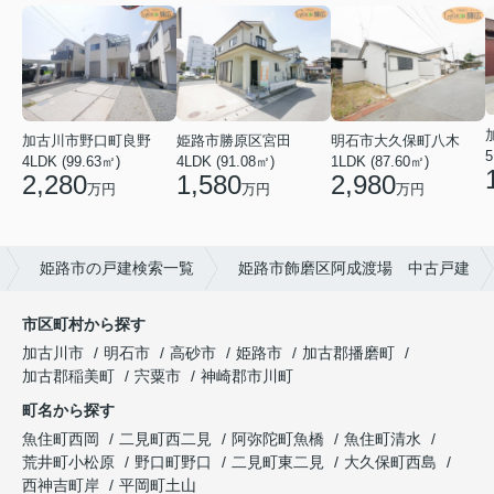
加古川市野口町良野
姫路市勝原区宮田
明石市大久保町八木
5
4LDK (99.63㎡)
4LDK (91.08㎡)
1LDK (87.60㎡)
2,280
1,580
2,980
万円
万円
万円
姫路市の戸建検索一覧
姫路市飾磨区阿成渡場 中古戸建
市区町村から探す
加古川市
明石市
高砂市
姫路市
加古郡播磨町
加古郡稲美町
宍粟市
神崎郡市川町
町名から探す
魚住町西岡
二見町西二見
阿弥陀町魚橋
魚住町清水
荒井町小松原
野口町野口
二見町東二見
大久保町西島
西神吉町岸
平岡町土山