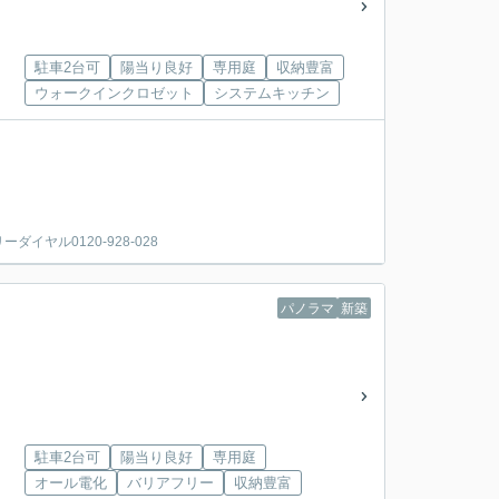
駐車2台可
陽当り良好
専用庭
収納豊富
ウォークインクロゼット
システムキッチン
ヤル0120-928-028
パノラマ
新築
駐車2台可
陽当り良好
専用庭
オール電化
バリアフリー
収納豊富