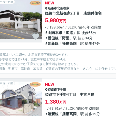
中古一戸建
NEW
姫路市
北新在家
姫路市北新在家2丁目 店舗付住宅
5,980
万円
- / 199.66㎡ / 3LDK /築46年 /2階建
山陽本線
「
姫路
」駅 徒歩53分
播但線
「
野里
」駅 徒歩34分
姫新線
「
播磨高岡
」駅 徒歩47分
姫路駅よりバス15分、北新在家停下車徒歩1分です。
小学校まで徒歩21分、城乾中学校まで徒歩24分。
な住宅地でのびのび子育てできる新生活を始めませんか。
川市 明石市 高砂市 加古郡 姫路市の不動産情報なら きこう にお任せ！フリーダイ
中古一戸建
NEW
姫路市
下手野
姫路市下手野4丁目 中古戸建
1,380
万円
- / 67.91㎡ / 3LDK /築50年 /2階建
姫新線
「
播磨高岡
」駅 徒歩19分