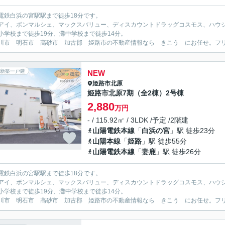
電鉄白浜の宮駅駅まで徒歩18分です。
アイ、ボンマルシェ、マックスバリュー、ディスカウントドラッグコスモス、ハウ
小学校まで徒歩19分、灘中学校まで徒歩14分。
川市 明石市 高砂市 加古郡 姫路市の不動産情報なら きこう にお任せ。フリーダイ
新築一戸建
NEW
姫路市
北原
姫路市北原7期（全2棟）2号棟
2,880
万円
- / 115.92㎡ / 3LDK /予定 /2階建
山陽電鉄本線
「
白浜の宮
」駅 徒歩23分
山陽本線
「
姫路
」駅 徒歩55分
山陽電鉄本線
「
妻鹿
」駅 徒歩26分
電鉄白浜の宮駅駅まで徒歩18分です。
アイ、ボンマルシェ、マックスバリュー、ディスカウントドラッグコスモス、ハウ
小学校まで徒歩19分、灘中学校まで徒歩14分。
川市 明石市 高砂市 加古郡 姫路市の不動産情報なら きこう にお任せ。フリーダイ