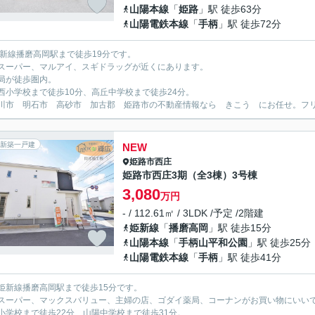
山陽本線
「
姫路
」駅 徒歩63分
山陽電鉄本線
「
手柄
」駅 徒歩72分
姫新線播磨高岡駅まで徒歩19分です。
スーパー、マルアイ、スギドラッグが近くにあります。
局が徒歩圏内。
西小学校まで徒歩10分、高丘中学校まで徒歩24分。
川市 明石市 高砂市 加古郡 姫路市の不動産情報なら きこう にお任せ。フリーダイ
新築一戸建
NEW
姫路市
西庄
姫路市西庄3期（全3棟）3号棟
3,080
万円
- / 112.61㎡ / 3LDK /予定 /2階建
姫新線
「
播磨高岡
」駅 徒歩15分
山陽本線
「
手柄山平和公園
」駅 徒歩25分
山陽電鉄本線
「
手柄
」駅 徒歩41分
姫新線播磨高岡駅まで徒歩15分です。
スーパー、マックスバリュー、主婦の店、ゴダイ薬局、コーナンがお買い物にいい
小学校まで徒歩22分、山陽中学校まで徒歩31分。