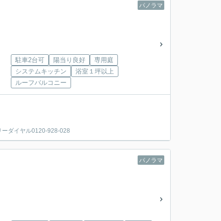
パノラマ
駐車2台可
陽当り良好
専用庭
システムキッチン
浴室１坪以上
ルーフバルコニー
ヤル0120-928-028
パノラマ