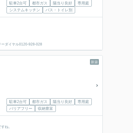
駐車2台可
都市ガス
陽当り良好
専用庭
システムキッチン
バス・トイレ別
ヤル0120-928-028
新築
駐車2台可
都市ガス
陽当り良好
専用庭
バリアフリー
収納豊富
ですね。