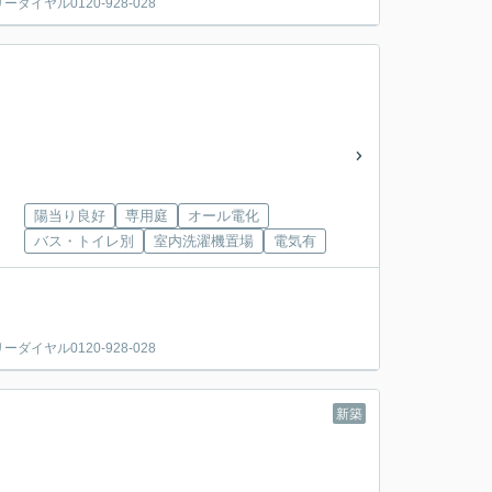
ヤル0120-928-028
陽当り良好
専用庭
オール電化
バス・トイレ別
室内洗濯機置場
電気有
ヤル0120-928-028
新築