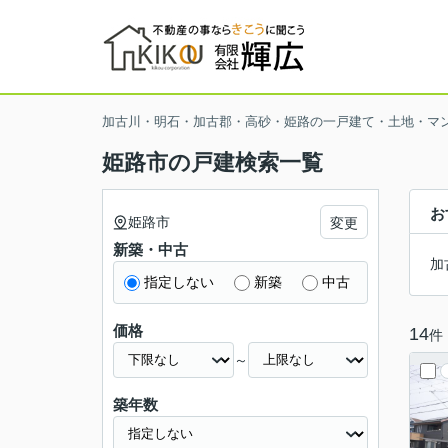
加古川・明石・加古郡・高砂・姫路の一戸建て・土地・マ
姫路市の戸建検索一覧
お
姫路市
変更
新築・中古
加
指定しない
新築
中古
価格
14
件
～
築年数