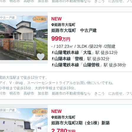
川市 明石市 高砂市 加古郡 姫路市の不動産情報なら きこう にお任せ。フリーダイ
中古一戸建
NEW
姫路市
大塩町
姫路市大塩町 中古戸建
999
万円
- / 107.23㎡ / 3LDK /築22年 /2階建
山陽電鉄本線
「
大塩
」駅 徒歩12分
山陽本線
「
曽根
」駅 徒歩32分
山陽電鉄本線
「
山陽曽根
」駅 徒歩38分
電鉄大塩駅まで徒歩12分です。
アイ、V・drug 、スーパーセンタートライアルがお買い物にいいですね。
小学校まで徒歩15分、大的中学校まで徒歩19分。
川市 明石市 高砂市 加古郡 姫路市の不動産情報なら きこう にお任せ。フリーダイ
新築一戸建
NEW
姫路市
大塩町
姫路市大塩町2期（全1棟）新築
2,780
万円