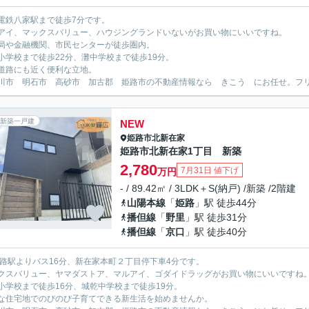
電鉄八家駅まで徒歩7分です。
アイ、マックスバリュー、ハウジングランドいないがお買い物にいいですね。
局や金融機関、市民センターが徒歩圏内。
小学校まで徒歩22分、灘中学校まで徒歩19分。
道路にも近く便利な立地。
川市 明石市 高砂市 加古郡 姫路市の不動産情報なら きこう にお任せ。フリーダイ
新築一戸建
NEW
姫路市
北新在家
姫路市北新在家1丁目 新築
2,780
7月31日 値下げ
万円
- / 89.42㎡ / 3LDK＋S(納戸) /新築 /2階建
山陽本線
「
姫路
」駅 徒歩44分
播但線
「
野里
」駅 徒歩31分
播但線
「
京口
」駅 徒歩40分
姫路駅よりバス16分、新在家本町２丁目停下車4分です。
クスバリュー、ヤマダストア、マルアイ、ゴダイドラッグがお買い物にいいですね
小学校まで徒歩16分、城乾中学校まで徒歩19分。
な住宅地でのびのび子育てできる新生活を始めませんか。