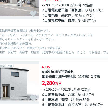
- / 98.74㎡ / 3LDK /築10年 /2階建
山陽電鉄網干線
「
西飾磨
」駅 徒歩10分
山陽本線
「
英賀保
」駅 徒歩21分
山陽電鉄本線
「
飾磨
」駅 徒歩27分
電鉄網干線西飾磨駅まで徒歩10分です。
ープ、マルアイ、ハローズ、スギドラッグ、エディオンが近くにあります。
車ならリバーシティーも行きやすいですね。
局や金融機関が徒歩圏内。
小学校まで徒歩7分、飾磨西中学校まで徒歩8分。
川市 明石市 高砂市 加古郡 姫路市の不動産情報なら きこう にお任せ。フリーダイ
新築一戸建
NEW
姫路市
白浜町宇佐崎北
姫路市白浜町宇佐崎北（全4棟）1号棟
2,280
万円
- / 105.16㎡ / 3LDK /新築 /2階建
山陽電鉄本線
「
八家
」駅 徒歩7分
山陽本線
「
御着
」駅 徒歩52分
山陽電鉄本線
「
白浜の宮
」駅 徒歩17分