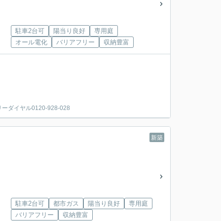
駐車2台可
陽当り良好
専用庭
オール電化
バリアフリー
収納豊富
ヤル0120-928-028
新築
駐車2台可
都市ガス
陽当り良好
専用庭
バリアフリー
収納豊富