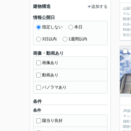
建物構造
追加する
山陽
マル
情報公開日
郵便
白浜
指定しない
本日
幹線
加古
3日以内
1週間以内
画像・動画あり
画像あり
動画あり
パノラマあり
条件
条件
JR
マッ
陽当り良好
城乾
閑静