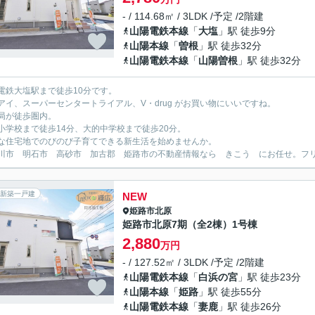
- / 114.68㎡ / 3LDK /予定 /2階建
山陽電鉄本線
「
大塩
」駅 徒歩9分
山陽本線
「
曽根
」駅 徒歩32分
山陽電鉄本線
「
山陽曽根
」駅 徒歩32分
電鉄大塩駅まで徒歩10分です。
アイ、スーパーセンタートライアル、V・drug がお買い物にいいですね。
局が徒歩圏内。
小学校まで徒歩14分、大的中学校まで徒歩20分。
な住宅地でのびのび子育てできる新生活を始めませんか。
川市 明石市 高砂市 加古郡 姫路市の不動産情報なら きこう にお任せ。フリーダイ
新築一戸建
NEW
姫路市
北原
姫路市北原7期（全2棟）1号棟
2,880
万円
- / 127.52㎡ / 3LDK /予定 /2階建
山陽電鉄本線
「
白浜の宮
」駅 徒歩23分
山陽本線
「
姫路
」駅 徒歩55分
山陽電鉄本線
「
妻鹿
」駅 徒歩26分