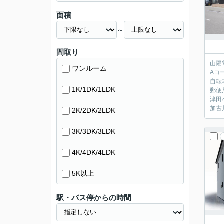
面積
～
間取り
山陽
ワンルーム
Aコ
自転
1K/1DK/1LDK
郵便
津田
加古
2K/2DK/2LDK
3K/3DK/3LDK
4K/4DK/4LDK
5K以上
駅・バス停からの時間