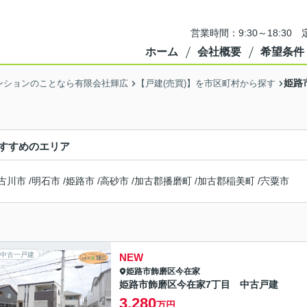
営業時間：9:30～18:3
ホーム
会社概要
希望条件
姫路
ンションのことなら有限会社輝広
【戸建(売買)】を市区町村から探す
すすめのエリア
古川市
/
明石市
/
姫路市
/
高砂市
/
加古郡播磨町
/
加古郡稲美町
/
宍粟市
中古一戸建
NEW
姫路市
飾磨区今在家
姫路市飾磨区今在家7丁目 中古戸建
3,280
万円