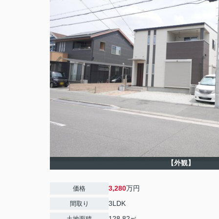
【外観】
3,280
万円
価格
3LDK
間取り
128.82㎡
土地面積