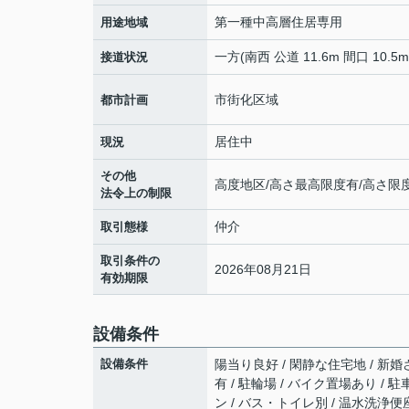
第一種中高層住居専用
用途地域
一方(南西 公道 11.6m 間口 10.5m
接道状況
市街化区域
都市計画
居住中
現況
その他
高度地区/高さ最高限度有/高さ限度
法令上の制限
仲介
取引態様
取引条件の
2026年08月21日
有効期限
設備条件
設備条件
陽当り良好 / 閑静な住宅地 / 新婚さ
有 / 駐輪場 / バイク置場あり /
ン / バス・トイレ別 / 温水洗浄便