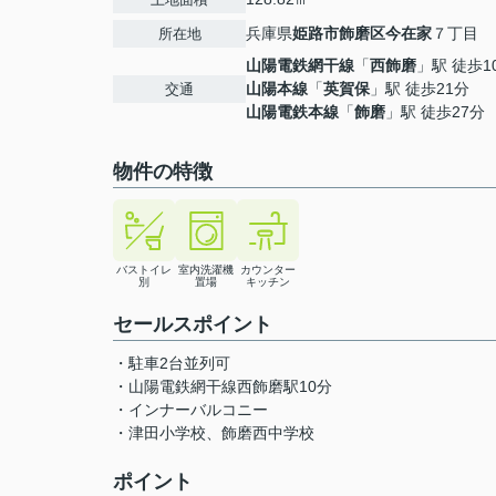
兵庫県
姫路市
飾磨区今在家
７丁目
所在地
山陽電鉄網干線
「
西飾磨
」駅 徒歩1
山陽本線
「
英賀保
」駅 徒歩21分
交通
山陽電鉄本線
「
飾磨
」駅 徒歩27分
物件の特徴
バストイレ
室内洗濯機
カウンター
別
置場
キッチン
セールスポイント
・駐車2台並列可
・山陽電鉄網干線西飾磨駅10分
・インナーバルコニー
・津田小学校、飾磨西中学校
ポイント