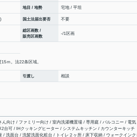
宅地 / 平坦
地目 / 地勢
)
不要
国土法届出要否
総区画数 /
-/1区画
販売区画数
15ｍ。法22条区域。
相談
引渡し
ん向け / ファミリー向け / 室内洗濯機置場 / 専用庭 / バルコニー / 電気
 駐車2台可 / IHクッキングヒーター / システムキッチン / カウンターキッチ
座 / 洗面台 / 洗髪洗面化粧台 / トイレ２ヶ所 / 床下収納 / ウォークイン