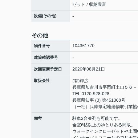
ゼット / 収納豊富
設備(その他)
-
その他
104361770
物件番号
-
建築確認番号
2026年08月21日
次回更新予定日
取扱会社
(有)輝広
兵庫県加古川市平岡町土山５６
TEL:0120-928-028
兵庫県知事 (3) 第451368号
（一社）兵庫県宅地建物取引業協
備考
駐車2台並列も可能です。
全室6帖以上のゆとりある間取。
ウォークインクローゼットや土間
インナーバルコニーなのでお天気