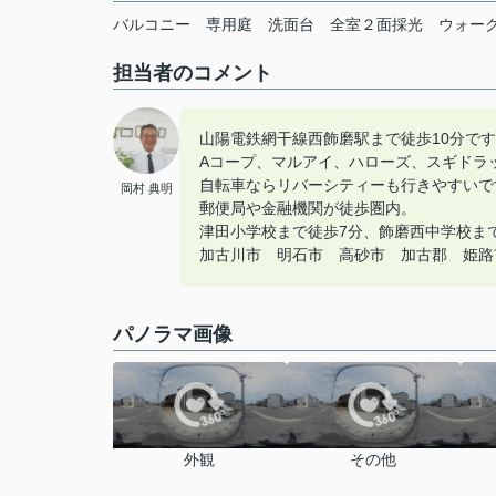
バルコニー
専用庭
洗面台
全室２面採光
ウォー
担当者のコメント
山陽電鉄網干線西飾磨駅まで徒歩10分で
Aコープ、マルアイ、ハローズ、スギドラ
自転車ならリバーシティーも行きやすいで
岡村 典明
郵便局や金融機関が徒歩圏内。
津田小学校まで徒歩7分、飾磨西中学校ま
加古川市 明石市 高砂市 加古郡 姫路市の
パノラマ画像
外観
その他