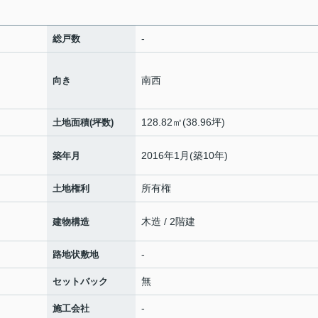
-
総戸数
南西
向き
128.82㎡(38.96坪)
土地面積(坪数)
2016年1月(築10年)
築年月
所有権
土地権利
木造 / 2階建
建物構造
-
路地状敷地
無
セットバック
-
施工会社