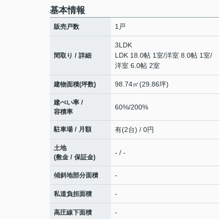
基本情報
1戸
販売戸数
3LDK
LDK 18.0帖 1室
/
洋室 8.0帖 1室
/
間取り / 詳細
洋室 6.0帖 2室
98.74㎡(29.86坪)
建物面積(坪数)
建ぺい率 /
60%/200%
容積率
駐車場 / 月額
有(2台) / 0円
土地
- / -
(敷金 / 保証金)
-
傾斜地部分面積
-
私道負担面積
-
高圧線下面積