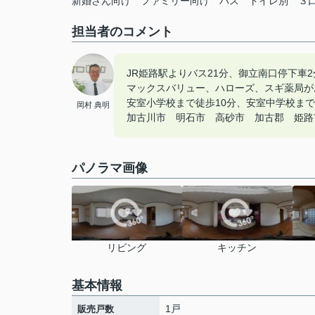
新婚さん向け
ファミリー向け
バス
トイレ別
３
担当者のコメント
JR姫路駅よりバス21分、御立南口停下車
マックスバリュー、ハローズ、スギ薬局が
安室小学校まで徒歩10分、安室中学校まで
岡村 典明
加古川市 明石市 高砂市 加古郡 姫路市の
パノラマ画像
リビング
キッチン
基本情報
1戸
販売戸数