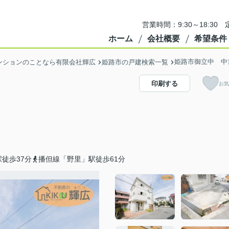
営業時間：9:30～18:3
ホーム
会社概要
希望条件
姫路市御立中 中
ンションのことなら有限会社輝広
姫路市の戸建検索一覧
印刷する
お気
徒歩37分
播但線「野里」駅徒歩61分