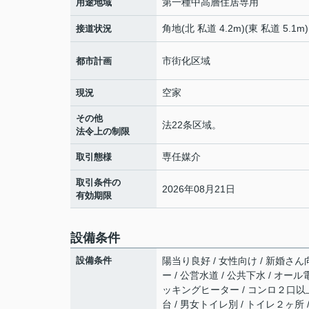
第一種中高層住居専用
用途地域
角地(北 私道 4.2m)(東 私道 5.1m)
接道状況
市街化区域
都市計画
空家
現況
その他
法22条区域。
法令上の制限
専任媒介
取引態様
取引条件の
2026年08月21日
有効期限
設備条件
設備条件
陽当り良好 / 女性向け / 新婚さん
ー / 公営水道 / 公共下水 / オール
ッキングヒーター / コンロ２口以上 
台 / 男女トイレ別 / トイレ２ヶ所 