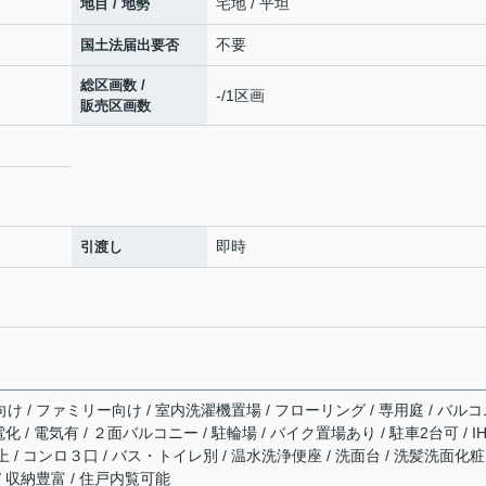
宅地 / 平坦
地目 / 地勢
不要
国土法届出要否
総区画数 /
-/1区画
販売区画数
即時
引渡し
向け / ファミリー向け / 室内洗濯機置場 / フローリング / 専用庭 / バル
電化 / 電気有 / ２面バルコニー / 駐輪場 / バイク置場あり / 駐車2台可 / I
/ コンロ３口 / バス・トイレ別 / 温水洗浄便座 / 洗面台 / 洗髪洗面化粧
/ 収納豊富 / 住戸内覧可能