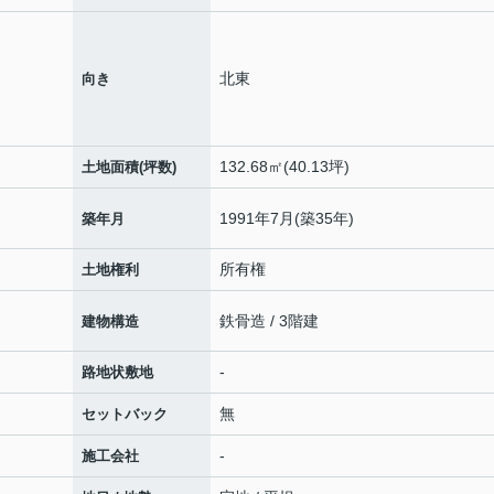
北東
向き
132.68㎡(40.13坪)
土地面積(坪数)
1991年7月(築35年)
築年月
所有権
土地権利
鉄骨造 / 3階建
建物構造
-
路地状敷地
無
セットバック
-
施工会社