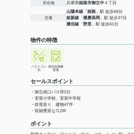
兵庫県
姫路市
御立中
４丁目
所在地
山陽本線
「
姫路
」駅 徒歩68分
姫新線
「
播磨高岡
」駅 徒歩37分
交通
播但線
「
野里
」駅 徒歩61分
物件の特徴
バストイレ
室内洗濯機
別
置場
セールスポイント
・御立南口バス停2分
・安室小学校、安室中学校
・鉄骨造り、建物47坪
・収納豊富な7LDK
ポイント