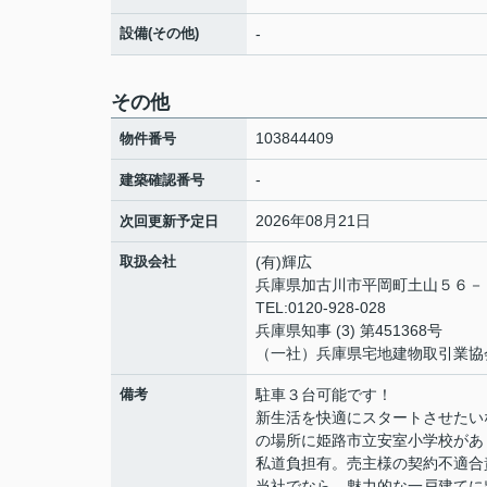
設備(その他)
-
その他
103844409
物件番号
-
建築確認番号
2026年08月21日
次回更新予定日
取扱会社
(有)輝広
兵庫県加古川市平岡町土山５６
TEL:0120-928-028
兵庫県知事 (3) 第451368号
（一社）兵庫県宅地建物取引業協
備考
駐車３台可能です！
新生活を快適にスタートさせたい
の場所に姫路市立安室小学校があ
私道負担有。売主様の契約不適合
当社でなら、魅力的な一戸建てに