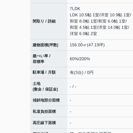
7LDK
LDK 10.5帖 1室
/
洋室 10.9帖 1室
/
和室 8.0帖 1室
/
和室 6.0帖 1室
/
間取り / 詳細
和室 4.5帖 1室
/
洋室 14.0帖 1室
/
洋室 6.0帖 2室
156.00㎡(47.19坪)
建物面積(坪数)
建ぺい率 /
60%/200%
容積率
駐車場 / 月額
有(3台) / 0円
土地
- / -
(敷金 / 保証金)
-
傾斜地部分面積
-
私道負担面積
-
高圧線下面積