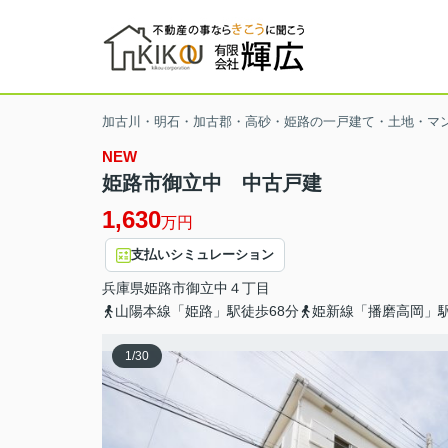
加古川・明石・加古郡・高砂・姫路の一戸建て・土地・マ
NEW
姫路市御立中 中古戸建
1,630
万円
支払いシミュレーション
兵庫県
姫路市
御立中
４丁目
山陽本線「姫路」駅徒歩68分
姫新線「播磨高岡」駅
1
/
30