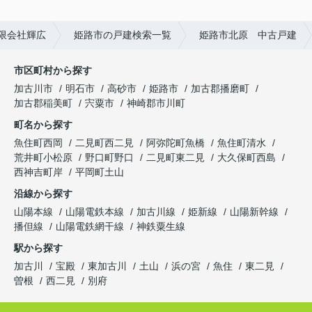
限会社輝広
姫路市の戸建検索一覧
姫路市北原 中古戸建
市区町村から探す
加古川市
明石市
高砂市
姫路市
加古郡播磨町
加古郡稲美町
宍粟市
神崎郡市川町
町名から探す
魚住町西岡
二見町西二見
阿弥陀町魚橋
魚住町清水
荒井町小松原
野口町野口
二見町東二見
大久保町西島
西神吉町岸
平岡町土山
沿線から探す
山陽本線
山陽電鉄本線
加古川線
姫新線
山陽新幹線
播但線
山陽電鉄網干線
神鉄粟生線
駅から探す
加古川
宝殿
東加古川
土山
浜の宮
魚住
東二見
曽根
西二見
別府