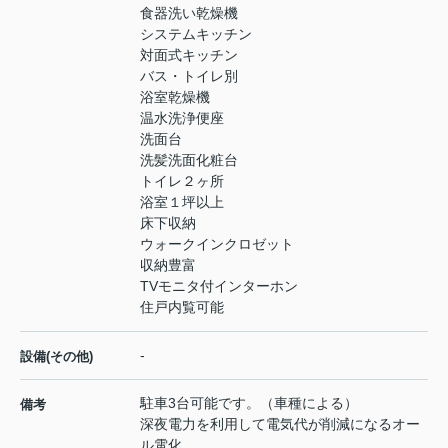
食器洗い乾燥機
システムキッチン
対面式キッチン
バス・トイレ別
浴室乾燥機
温水洗浄便座
洗面台
洗髪洗面化粧台
トイレ２ヶ所
浴室１坪以上
床下収納
ウォークインクロゼット
収納豊富
TVモニタ付インターホン
住戸内覧可能
-
設備(その他)
駐車3台可能です。（車種による）
備考
深夜電力を利用して電気代が削減になるオー
ル電化。