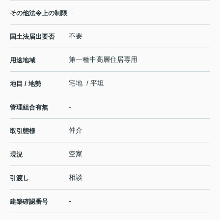
-
その他法令上の制限
不要
国土法届出要否
第一種中高層住居専用
用途地域
宅地 / 平坦
地目 / 地勢
-
管理組合有無
仲介
取引態様
空家
現況
相談
引渡し
-
建築確認番号