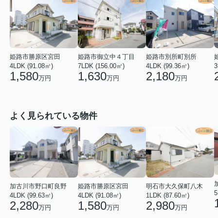
姫路市勝原区宮田
姫路市御立中４丁目
姫路市別所町別所
4LDK (91.08㎡)
7LDK (156.00㎡)
4LDK (99.36㎡)
3
1,580
1,630
2,180
万円
万円
万円
よく見られている物件
加古川市野口町良野
姫路市勝原区宮田
明石市大久保町八木
5
4LDK (99.63㎡)
4LDK (91.08㎡)
1LDK (87.60㎡)
2,280
1,580
2,980
万円
万円
万円