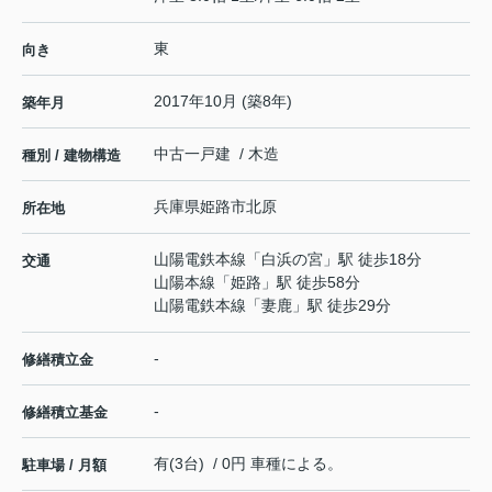
東
向き
2017年10月 (築8年)
築年月
中古一戸建 / 木造
種別 / 建物構造
兵庫県
姫路市
北原
所在地
山陽電鉄本線
「
白浜の宮
」駅 徒歩18分
交通
山陽本線
「
姫路
」駅 徒歩58分
山陽電鉄本線
「
妻鹿
」駅 徒歩29分
-
修繕積立金
-
修繕積立基金
有(3台) / 0円 車種による。
駐車場 / 月額