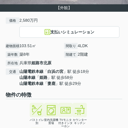
【外観】
2,580万円
価格
支払いシミュレーション
103.51㎡
4LDK
建物面積
間取り
築8年
2階建
築年数
階建て
兵庫県
姫路市
北原
所在地
山陽電鉄本線
「
白浜の宮
」駅 徒歩18分
交通
山陽本線
「
姫路
」駅 徒歩58分
山陽電鉄本線
「
妻鹿
」駅 徒歩29分
物件の特徴
バストイレ
室内洗濯機
TVモニタ
カウンター
別
置場
付きインタ
キッチン
ーホン