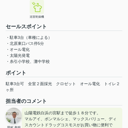
浴室乾燥機
セールスポイント
・駐車3台（車種による）
・北原東口バス停5分
・オール電化
・太陽光発電
・糸引小学校、灘中学校
ポイント
駐車3台可
全室２面採光
クロゼット
オール電化
トイレ２
ヶ所
担当者のコメント
山陽電鉄白浜の宮駅まで徒歩１８分です。
マルアイ、ボンマルシェ、マックスバリュー、ディ
スカウントドラッグコスモスがお買い物に便利で
岡村 典明