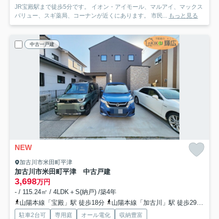
JR宝殿駅まで徒歩5分です。 イオン・アイモール、マルアイ、マックス
バリュー、スギ薬局、コーナンが近くにあります。 市民...
もっと見る
中古一戸建
NEW
加古川市米田町平津
加古川市米田町平津 中古戸建
3,698
万円
- / 115.24㎡ / 4LDK＋S(納戸) /築4年
山陽本線「宝殿」駅 徒歩18分
山陽本線「加古川」駅 徒歩29分
加
駐車2台可
専用庭
オール電化
収納豊富