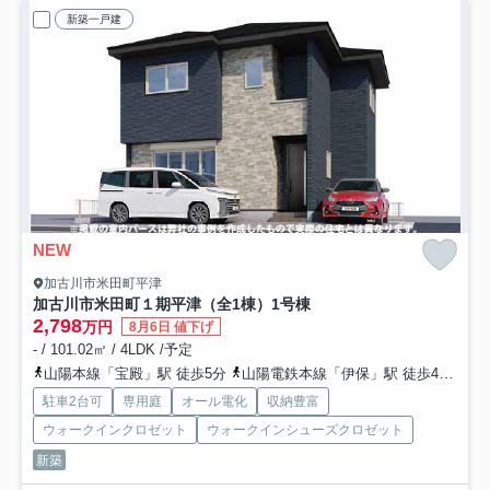
新築一戸建
NEW
加古川市米田町平津
加古川市米田町１期平津（全1棟）1号棟
2,798
万円
8月6日 値下げ
- / 101.02㎡ / 4LDK /予定
山陽本線「宝殿」駅 徒歩5分
山陽電鉄本線「伊保」駅 徒歩46分
山
駐車2台可
専用庭
オール電化
収納豊富
ウォークインクロゼット
ウォークインシューズクロゼット
新築