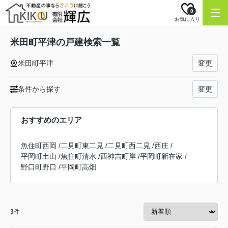
0
お気に入り
米田町平津の戸建検索一覧
米田町平津
変更
条件から探す
変更
おすすめのエリア
魚住町西岡
/
二見町東二見
/
二見町西二見
/
西庄
/
平岡町土山
/
魚住町清水
/
西神吉町岸
/
平岡町新在家
/
野口町野口
/
平岡町高畑
3
件