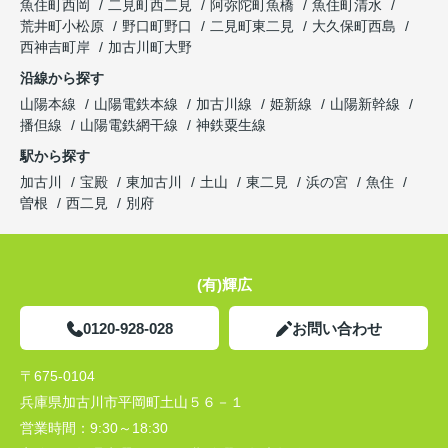
魚住町西岡
二見町西二見
阿弥陀町魚橋
魚住町清水
荒井町小松原
野口町野口
二見町東二見
大久保町西島
西神吉町岸
加古川町大野
沿線から探す
山陽本線
山陽電鉄本線
加古川線
姫新線
山陽新幹線
播但線
山陽電鉄網干線
神鉄粟生線
駅から探す
加古川
宝殿
東加古川
土山
東二見
浜の宮
魚住
曽根
西二見
別府
(有)輝広
0120-928-028
お問い合わせ
〒675-0104
兵庫県加古川市平岡町土山５６－１
営業時間：
9:30～18:30