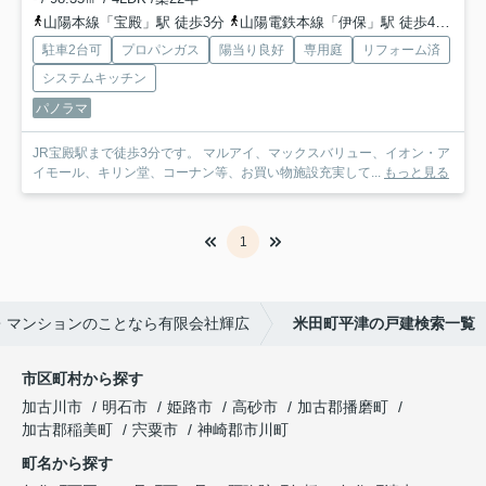
山陽本線「宝殿」駅 徒歩3分
山陽電鉄本線「伊保」駅 徒歩45分
山
駐車2台可
プロパンガス
陽当り良好
専用庭
リフォーム済
システムキッチン
パノラマ
JR宝殿駅まで徒歩3分です。 マルアイ、マックスバリュー、イオン・ア
イモール、キリン堂、コーナン等、お買い物施設充実して...
もっと見る
1
・マンションのことなら有限会社輝広
米田町平津の戸建検索一覧
市区町村から探す
加古川市
明石市
姫路市
高砂市
加古郡播磨町
加古郡稲美町
宍粟市
神崎郡市川町
町名から探す