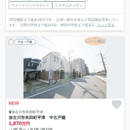
ウォークインクロゼット
システムキッチン
JR宝殿駅まで徒歩18分です。 お買い物や外食など周辺施設充実してい
ます。 川西小学校まで徒歩4分、神吉中学校まで徒歩2...
もっと見る
中古一戸建
NEW
加古川市米田町平津
加古川市米田町平津 中古戸建
1,870
万円
- / 98.35㎡ / 4LDK /築22年