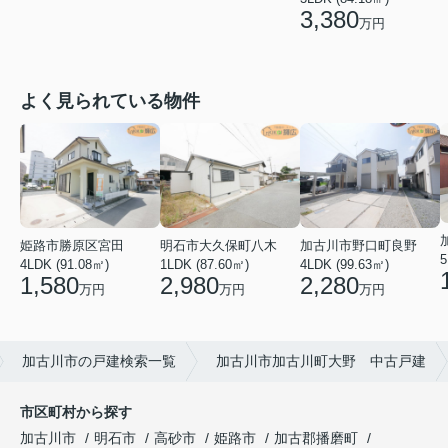
3,380
万円
よく見られている物件
姫路市勝原区宮田
明石市大久保町八木
加古川市野口町良野
5
4LDK (91.08㎡)
1LDK (87.60㎡)
4LDK (99.63㎡)
1,580
2,980
2,280
万円
万円
万円
加古川市の戸建検索一覧
加古川市加古川町大野 中古戸建
市区町村から探す
加古川市
明石市
高砂市
姫路市
加古郡播磨町