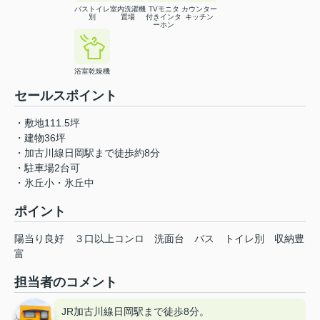
バストイレ
室内洗濯機
TVモニタ
カウンター
別
置場
付きインタ
キッチン
ーホン
浴室乾燥機
セールスポイント
・敷地111.5坪
・建物36坪
・加古川線日岡駅まで徒歩約8分
・駐車場2台可
・氷丘小・氷丘中
ポイント
陽当り良好
３口以上コンロ
洗面台
バス
トイレ別
収納豊
富
担当者のコメント
JR加古川線日岡駅まで徒歩8分。