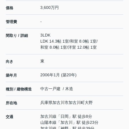
3,600万円
価格
-
管理費
3LDK
間取り / 詳細
LDK 14.3帖 1室
/
和室 8.0帖 1室
/
和室 8.0帖 1室
/
洋室 12.0帖 1室
東
向き
2006年1月 (築20年)
築年月
中古一戸建 / 木造
種別 / 建物構造
兵庫県
加古川市
加古川町大野
所在地
加古川線
「
日岡
」駅 徒歩8分
交通
山陽本線
「
加古川
」駅 徒歩23分
加古川線
「
神野
」駅 徒歩39分