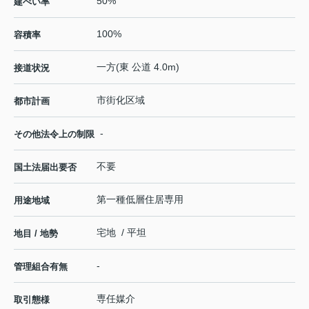
50%
建ぺい率
100%
容積率
一方(東 公道 4.0m)
接道状況
市街化区域
都市計画
-
その他法令上の制限
不要
国土法届出要否
第一種低層住居専用
用途地域
宅地 / 平坦
地目 / 地勢
-
管理組合有無
専任媒介
取引態様