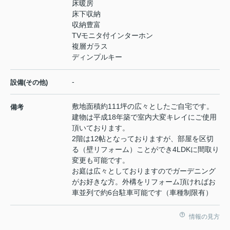
床暖房
床下収納
収納豊富
TVモニタ付インターホン
複層ガラス
ディンプルキー
-
設備(その他)
敷地面積約111坪の広々としたご自宅です。
備考
建物は平成18年築で室内大変キレイにご使用
頂いております。
2階は12帖となっておりますが、部屋を区切
る（壁リフォーム）ことができ4LDKに間取り
変更も可能です。
お庭は広々としておりますのでガーデニング
がお好きな方。外構をリフォーム頂ければお
車並列で約6台駐車可能です（車種制限有）
情報の見方