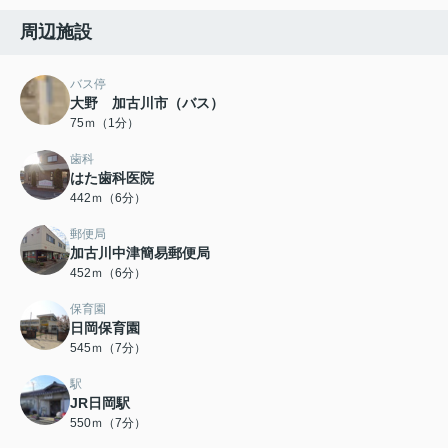
周辺施設
バス停
大野 加古川市（バス）
75ｍ（1分）
歯科
はた歯科医院
442ｍ（6分）
郵便局
加古川中津簡易郵便局
452ｍ（6分）
保育園
日岡保育園
545ｍ（7分）
駅
JR日岡駅
550ｍ（7分）