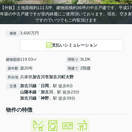
【外観】土地面積約111.5坪、建物面積約36坪の中古戸建です。平成17
年築の中古戸建ですが室内綺麗にご使用頂いております。現在、空き家
ですのでいつでもご内覧頂けます
3,600万円
価格
支払いシミュレーション
119.03㎡
3LDK
建物面積
間取り
築20年
2階建
築年数
階建て
兵庫県
加古川市
加古川町大野
所在地
加古川線
「
日岡
」駅 徒歩8分
交通
山陽本線
「
加古川
」駅 徒歩23分
加古川線
「
神野
」駅 徒歩39分
物件の特徴