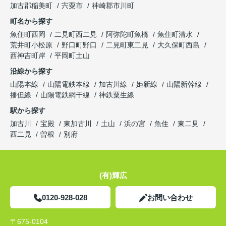
加古郡稲美町
宍粟市
神崎郡市川町
町名から探す
魚住町西岡
二見町西二見
阿弥陀町魚橋
魚住町清水
荒井町小松原
野口町野口
二見町東二見
大久保町西島
西神吉町岸
平岡町土山
沿線から探す
山陽本線
山陽電鉄本線
加古川線
姫新線
山陽新幹線
播但線
山陽電鉄網干線
神鉄粟生線
駅から探す
加古川
宝殿
東加古川
土山
浜の宮
魚住
東二見
西二見
曽根
別府
(有)輝広
0120-928-028
お問い合わせ
〒675-0104