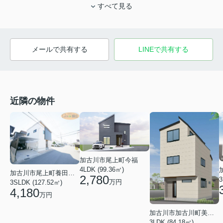
すべて見る
メールで共有する
LINEで共有する
近隣の物件
加古川市尾上町今福
4LDK (99.36㎡)
加古川市尾上町養田２丁目
2,780
3
万円
3SLDK (127.52㎡)
4,180
万円
加古川市加古川町美乃利
3LDK (84.18㎡)