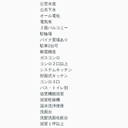
公営水道
公共下水
オール電化
電気有
２面バルコニー
駐輪場
バイク置場あり
駐車2台可
耐震構造
ガスコンロ
コンロ２口以上
システムキッチン
対面式キッチン
コンロ３口
バス・トイレ別
追焚機能浴室
浴室乾燥機
温水洗浄便座
洗面台
洗髪洗面化粧台
浴室１坪以上