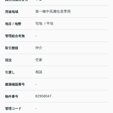
第一種中高層住居専用
用途地域
宅地 / 平坦
地目 / 地勢
-
管理組合有無
仲介
取引態様
空家
現況
相談
引渡し
-
建築確認番号
82958047
物件番号
-
管理コード