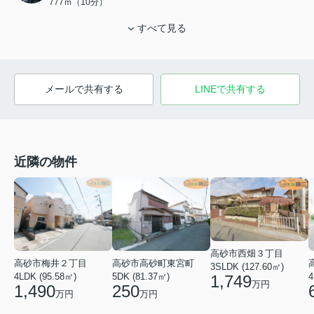
777ｍ（10分）
すべて見る
メールで共有する
LINEで共有する
近隣の物件
高砂市西畑３丁目
高砂市梅井２丁目
高砂市高砂町東宮町
3SLDK (127.60㎡)
4LDK (95.58㎡)
5DK (81.37㎡)
4
1,749
万円
1,490
250
万円
万円