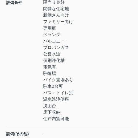
陽当り良好
設備条件
閑静な住宅地
新婚さん向け
ファミリー向け
専用庭
ベランダ
バルコニー
プロパンガス
公営水道
個別浄化槽
電気有
駐輪場
バイク置場あり
駐車2台可
バス・トイレ別
温水洗浄便座
洗面台
床下収納
住戸内覧可能
-
設備(その他)