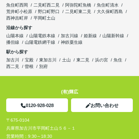
魚住町西岡
二見町西二見
阿弥陀町魚橋
魚住町清水
荒井町小松原
野口町野口
二見町東二見
大久保町西島
西神吉町岸
平岡町土山
沿線から探す
山陽本線
山陽電鉄本線
加古川線
姫新線
山陽新幹線
播但線
山陽電鉄網干線
神鉄粟生線
駅から探す
加古川
宝殿
東加古川
土山
東二見
浜の宮
魚住
西二見
曽根
別府
(有)輝広
0120-928-028
お問い合わせ
〒675-0104
兵庫県加古川市平岡町土山５６－１
営業時間：
9:30～18:30