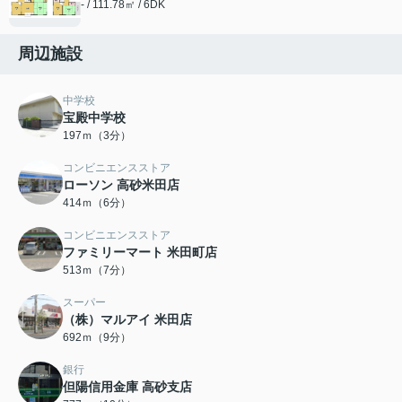
- / 111.78㎡ / 6DK
周辺施設
中学校
宝殿中学校
197ｍ（3分）
コンビニエンスストア
ローソン 高砂米田店
414ｍ（6分）
コンビニエンスストア
ファミリーマート 米田町店
513ｍ（7分）
スーパー
（株）マルアイ 米田店
692ｍ（9分）
銀行
但陽信用金庫 高砂支店