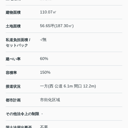
110.07㎡
建物面積
56.65坪(187.30㎡)
土地面積
-/無
私道負担面積 /
セットバック
60%
建ぺい率
150%
容積率
一方(西 公道 6.1m 間口 12.2m)
接道状況
市街化区域
都市計画
-
その他法令上の制限
不要
国土法届出要否