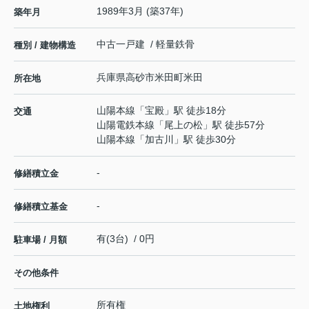
1989年3月 (築37年)
築年月
中古一戸建 / 軽量鉄骨
種別 / 建物構造
兵庫県
高砂市
米田町米田
所在地
山陽本線
「
宝殿
」駅 徒歩18分
交通
山陽電鉄本線
「
尾上の松
」駅 徒歩57分
山陽本線
「
加古川
」駅 徒歩30分
-
修繕積立金
-
修繕積立基金
有(3台) / 0円
駐車場 / 月額
その他条件
所有権
土地権利