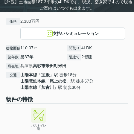
【外観】土地面積187.3平米の4LDKです。現況、空き家ですので現地
ご案内はいつでも出来ます。
2,380万円
価格
支払いシミュレーション
110.07㎡
4LDK
建物面積
間取り
築37年
2階建
築年数
階建て
兵庫県
高砂市
米田町米田
所在地
山陽本線
「
宝殿
」駅 徒歩18分
交通
山陽電鉄本線
「
尾上の松
」駅 徒歩57分
山陽本線
「
加古川
」駅 徒歩30分
物件の特徴
バストイレ
別