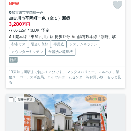
NEW
加古川市平岡町一色
加古川市平岡町一色（全１）新築
3,280
万円
- / 86.12㎡ / 3LDK /予定
山陽本線「東加古川」駅 徒歩12分
山陽電鉄本線「別府」駅 徒歩25分
都市ガス
陽当り良好
専用庭
システムキッチン
カウンターキッチン
食器洗い乾燥機
新築
JR東加古川駅まで徒歩１２分です。 マックスバリュー、マルハチ、業
務スーパー、スギ薬局、ロイヤルホームセンター等お買い物...
もっと見
る
新築一戸建