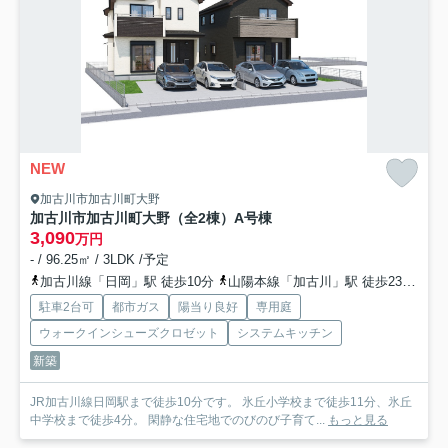
NEW
加古川市加古川町大野
加古川市加古川町大野（全2棟）A号棟
3,090
万円
- / 96.25㎡ / 3LDK /予定
加古川線「日岡」駅 徒歩10分
山陽本線「加古川」駅 徒歩23分
加
駐車2台可
都市ガス
陽当り良好
専用庭
ウォークインシューズクロゼット
システムキッチン
新築
JR加古川線日岡駅まで徒歩10分です。 氷丘小学校まで徒歩11分、氷丘
中学校まで徒歩4分。 閑静な住宅地でのびのび子育て...
もっと見る