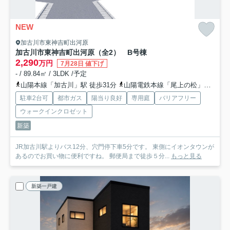
NEW
加古川市東神吉町出河原
加古川市東神吉町出河原（全2） B号棟
2,290
万円
7月28日 値下げ
- / 89.84㎡ / 3LDK /予定
山陽本線「加古川」駅 徒歩31分
山陽電鉄本線「尾上の松」駅 徒歩58分
駐車2台可
都市ガス
陽当り良好
専用庭
バリアフリー
ウォークインクロゼット
新築
JR加古川駅よりバス12分、穴門停下車5分です。 東側にイオンタウンが
あるのでお買い物に便利ですね。 郵便局まで徒歩５分...
もっと見る
新築一戸建