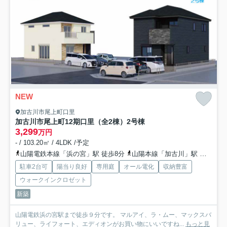
NEW
加古川市尾上町口里
加古川市尾上町12期口里（全2棟）2号棟
3,299
万円
- / 103.20㎡ / 4LDK /予定
山陽電鉄本線「浜の宮」駅 徒歩8分
山陽本線「加古川」駅 徒歩49分
駐車2台可
陽当り良好
専用庭
オール電化
収納豊富
ウォークインクロゼット
新築
山陽電鉄浜の宮駅まで徒歩９分です。 マルアイ、ラ・ムー、マックスバ
リュー、ライフォート、エディオンがお買い物にいいですね...
もっと見