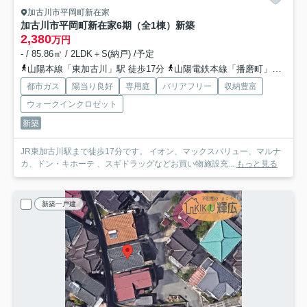
加古川市平岡町新在家
加古川市平岡町新在家6期（全1棟）新築
2,380
万円
- / 85.86㎡ / 2LDK＋S(納戸) /予定
山陽本線「東加古川」駅 徒歩17分
山陽電鉄本線「播磨町」駅 徒歩18分
都市ガス
陽当り良好
専用庭
バリアフリー
収納豊富
ウォークインクロゼット
新築
JR東加古川駅まで徒歩17分です。 イオン、マックスバリュー、マルナ
カ、ドン・キホーテ 、スギドラッグなどお買い物施設充...
もっと見る
新築一戸建