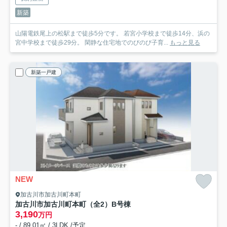
新築
山陽電鉄尾上の松駅まで徒歩5分です。 若宮小学校まで徒歩14分、浜の
宮中学校まで徒歩29分。 閑静な住宅地でのびのび子育...
もっと見る
新築一戸建
NEW
加古川市加古川町本町
加古川市加古川町本町（全2）B号棟
3,190
万円
- / 89.01㎡ / 3LDK /予定