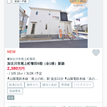
新築一戸建
NEW
加古川市尾上町養田
加古川市尾上町養田9期（全1棟）新築
2,380
万円
- / 105.16㎡ / 3LDK /予定
山陽電鉄本線「尾上の松」駅 徒歩11分
山陽電鉄本線「浜の宮」駅 徒歩24分
駐車2台可
都市ガス
陽当り良好
専用庭
バリアフリー
収納豊富
新築