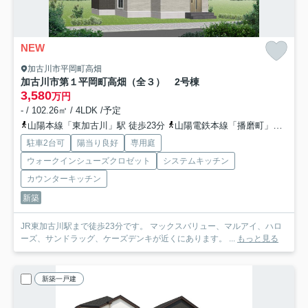
NEW
加古川市平岡町高畑
加古川市第１平岡町高畑（全３） 2号棟
3,580
万円
- / 102.26㎡ / 4LDK /予定
山陽本線「東加古川」駅 徒歩23分
山陽電鉄本線「播磨町」駅 徒歩38分
駐車2台可
陽当り良好
専用庭
ウォークインシューズクロゼット
システムキッチン
カウンターキッチン
新築
JR東加古川駅まで徒歩23分です。 マックスバリュー、マルアイ、ハロ
ーズ、サンドラッグ、ケーズデンキが近くにあります。 ...
もっと見る
新築一戸建