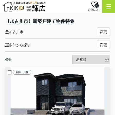
0
お気に入り
【加古川市】新築戸建て物件特集
加古川市
変更
条件から探す
変更
40
件
新築一戸建