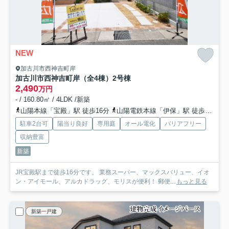
NEW
加古川市西神吉町岸
加古川市西神吉町岸（全4棟）2号棟
2,490
万円
- / 160.80㎡ / 4LDK /新築
山陽本線「宝殿」駅 徒歩16分
山陽電鉄本線「伊保」駅 徒歩46分
駐車2台可
陽当り良好
専用庭
オール電化
バリアフリー
収納豊富
新築
JR宝殿駅まで徒歩16分です。 業務スーパー、マックスバリュー、イオ
ン・アイモール、アルカドラッグ、モリスが便利！ 郵便...
もっと見る
新築一戸建