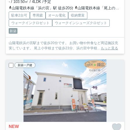
- / 103.50㎡ / 4LDK /予定
山陽電鉄本線「浜の宮」駅 徒歩20分
山陽電鉄本線「尾上の松」駅 徒歩22分
駐車2台可
専用庭
オール電化
収納豊富
ウォークインクロゼット
ウォークインシューズクロゼット
新築
山陽電鉄浜の宮駅まで徒歩20分です。 お買い物や外食など周辺施設充
実しています。 尾上小学校まで徒歩23分、浜の宮中学校...
もっと見る
新築一戸建
NEW