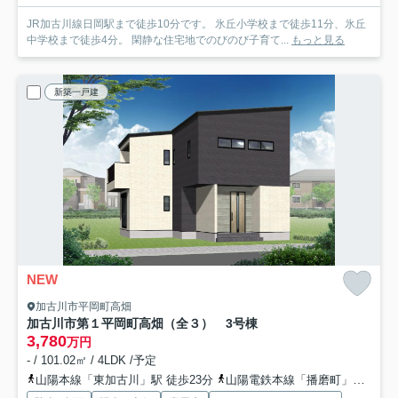
JR加古川線日岡駅まで徒歩10分です。 氷丘小学校まで徒歩11分、氷丘
中学校まで徒歩4分。 閑静な住宅地でのびのび子育て...
もっと見る
新築一戸建
NEW
加古川市平岡町高畑
加古川市第１平岡町高畑（全３） 3号棟
3,780
万円
- / 101.02㎡ / 4LDK /予定
山陽本線「東加古川」駅 徒歩23分
山陽電鉄本線「播磨町」駅 徒歩38分