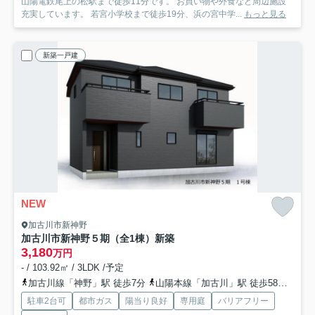
山陽電鉄尾上の松駅まで徒歩11分です。 お買い物や外食など周辺施設
充実しています。 若宮小学校まで徒歩19分、浜の宮中学...
もっと見る
新築一戸建
NEW
加古川市新神野
加古川市新神野５期（全1棟）新築
3,180
万円
- / 103.92㎡ / 3LDK /予定
加古川線「神野」駅 徒歩7分
山陽本線「加古川」駅 徒歩58分
加古
駐車2台可
都市ガス
陽当り良好
専用庭
バリアフリー