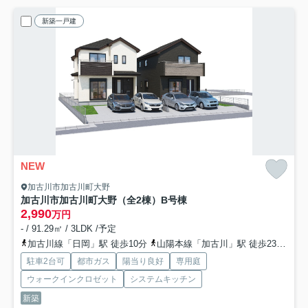
新築一戸建
NEW
加古川市加古川町大野
加古川市加古川町大野（全2棟）B号棟
2,990
万円
- / 91.29㎡ / 3LDK /予定
加古川線「日岡」駅 徒歩10分
山陽本線「加古川」駅 徒歩23分
加
駐車2台可
都市ガス
陽当り良好
専用庭
ウォークインクロゼット
システムキッチン
新築