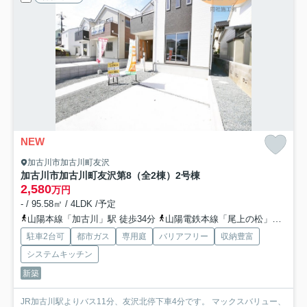
NEW
加古川市加古川町友沢
加古川市加古川町友沢第8（全2棟）2号棟
2,580
万円
- / 95.58㎡ / 4LDK /予定
山陽本線「加古川」駅 徒歩34分
山陽電鉄本線「尾上の松」駅 徒歩36分
駐車2台可
都市ガス
専用庭
バリアフリー
収納豊富
システムキッチン
新築
JR加古川駅よりバス11分、友沢北停下車4分です。 マックスバリュー、