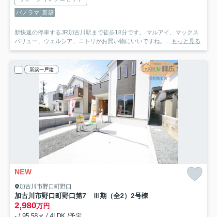
パノラマ
新築
新快速の停車するJR加古川駅まで徒歩18分です。 マルアイ、マックス
バリュー、ウェルシア、ニトリがお買い物にいいですね。...
もっと見る
新築一戸建
NEW
加古川市野口町野口
加古川市野口町野口第7 Ⅲ期（全2）2号棟
2,980
万円
- / 95.58㎡ / 4LDK /予定