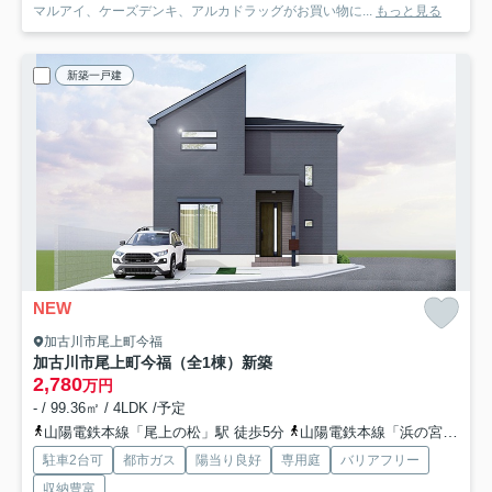
マルアイ、ケーズデンキ、アルカドラッグがお買い物に...
もっと見る
新築一戸建
NEW
加古川市尾上町今福
加古川市尾上町今福（全1棟）新築
2,780
万円
- / 99.36㎡ / 4LDK /予定
山陽電鉄本線「尾上の松」駅 徒歩5分
山陽電鉄本線「浜の宮」駅 徒歩18分
駐車2台可
都市ガス
陽当り良好
専用庭
バリアフリー
収納豊富