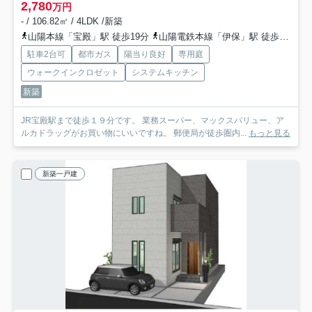
2,780
万円
- / 106.82㎡ / 4LDK /新築
山陽本線「宝殿」駅 徒歩19分
山陽電鉄本線「伊保」駅 徒歩54分
駐車2台可
都市ガス
陽当り良好
専用庭
ウォークインクロゼット
システムキッチン
新築
JR宝殿駅まで徒歩１９分です。 業務スーパー、マックスバリュー、ア
ルカドラッグがお買い物にいいですね。 郵便局が徒歩圏内...
もっと見る
新築一戸建