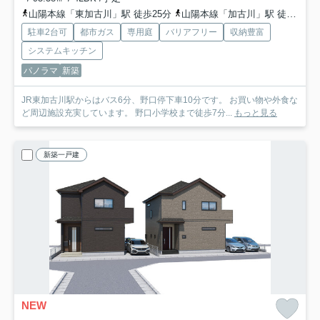
山陽本線「東加古川」駅 徒歩25分
山陽本線「加古川」駅 徒歩30分
駐車2台可
都市ガス
専用庭
バリアフリー
収納豊富
システムキッチン
パノラマ
新築
JR東加古川駅からはバス6分、野口停下車10分です。 お買い物や外食な
ど周辺施設充実しています。 野口小学校まで徒歩7分...
もっと見る
新築一戸建
NEW