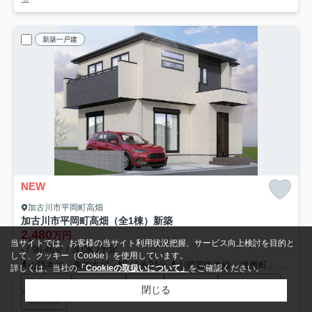
新築一戸建
NEW
加古川市平岡町高畑
加古川市平岡町高畑（全1棟）新築
2,480
万円
当サイトでは、お客様の当サイト利用状況把握、サービス向上検討を目的と
- / 96.46㎡ / 3LDK /予定
して、クッキー（Cookie）を使用しています。
山陽本線「東加古川」駅 徒歩24分
山陽電鉄本線「播磨町」駅 徒歩37分
詳しくは、当社の
「Cookieの取扱いについて」
をご確認ください。
駐車2台可
陽当り良好
専用庭
オール電化
バリアフリー
閉じる
収納豊富