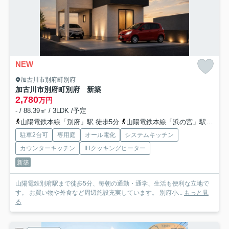
NEW
加古川市別府町別府
加古川市別府町別府 新築
2,780
万円
- / 88.39㎡ / 3LDK /予定
山陽電鉄本線「別府」駅 徒歩5分
山陽電鉄本線「浜の宮」駅 徒歩27分
駐車2台可
専用庭
オール電化
システムキッチン
カウンターキッチン
IHクッキングヒーター
新築
山陽電鉄別府駅まで徒歩5分、毎朝の通勤・通学、生活も便利な立地で
す。 お買い物や外食など周辺施設充実しています。 別府小...
もっと見
る