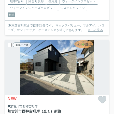
駐車2台可
陽当り良好
専用庭
ウォークインクロゼット
ウォークインシューズクロゼット
システムキッチン
新築
JR東加古川駅まで徒歩23分です。 マックスバリュー、マルアイ、ハロ
ーズ、サンドラッグ、ケーズデンキが近くにあります。 ...
もっと見る
新築一戸建
NEW
加古川市西神吉町岸
加古川市西神吉町岸（全１）新築