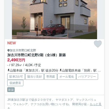
NEW
加古川市野口町北野
加古川市野口町北野2期（全1棟）新築
2,490
万円
- / 97.29㎡ / 4LDK /予定
山陽本線「東加古川」駅 徒歩20分
山陽電鉄本線「別府」駅 徒歩48分
駐車2台可
陽当り良好
専用庭
オール電化
バリアフリー
収納豊富
新築
JR東加古川駅まで徒歩２０分です。 ヤマダストア、マックスバリュ
ー、ウェルシア、ナフコがお買い物にいいすね。 郵便局が徒...
もっと見
る