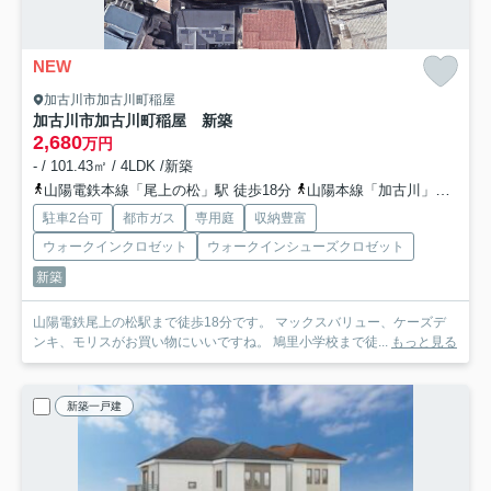
NEW
加古川市加古川町稲屋
加古川市加古川町稲屋 新築
2,680
万円
- / 101.43㎡ / 4LDK /新築
山陽電鉄本線「尾上の松」駅 徒歩18分
山陽本線「加古川」駅 徒歩38分
駐車2台可
都市ガス
専用庭
収納豊富
ウォークインクロゼット
ウォークインシューズクロゼット
新築
山陽電鉄尾上の松駅まで徒歩18分です。 マックスバリュー、ケーズデ
ンキ、モリスがお買い物にいいですね。 鳩里小学校まで徒...
もっと見る
新築一戸建