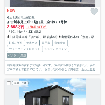
NEW
加古川市尾上町口里
加古川市尾上町11期口里（全1棟）1号棟
2,698
万円
8月6日 値下げ
- / 101.44㎡ / 4LDK /新築
山陽電鉄本線「浜の宮」駅 徒歩8分
山陽電鉄本線「別府」駅 徒歩23分
駐車2台可
都市ガス
専用庭
収納豊富
ウォークインクロゼット
システムキッチン
パノラマ
新築
山陽電鉄浜の宮駅まで徒歩8分です。 浜の宮小学校まで徒歩8分、浜の
宮中学校まで徒歩13分です。 お買い物や外食など周辺施...
もっと見る
新築一戸建