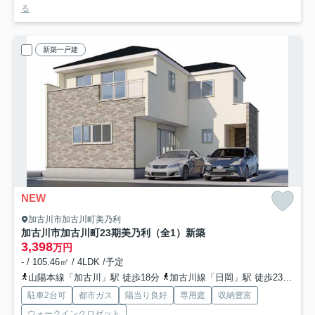
る
新築一戸建
NEW
加古川市加古川町美乃利
加古川市加古川町23期美乃利（全1）新築
3,398
万円
- / 105.46㎡ / 4LDK /予定
山陽本線「加古川」駅 徒歩18分
加古川線「日岡」駅 徒歩23分
山
駐車2台可
都市ガス
陽当り良好
専用庭
収納豊富
ウォークインクロゼット