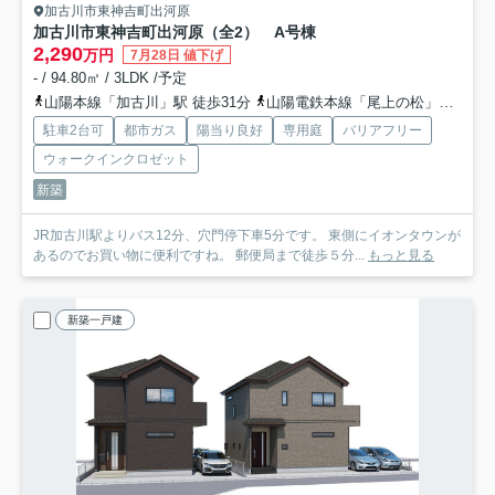
加古川市東神吉町出河原
加古川市東神吉町出河原（全2） A号棟
2,290
万円
7月28日 値下げ
- / 94.80㎡ / 3LDK /予定
山陽本線「加古川」駅 徒歩31分
山陽電鉄本線「尾上の松」駅 徒歩58分
駐車2台可
都市ガス
陽当り良好
専用庭
バリアフリー
ウォークインクロゼット
新築
JR加古川駅よりバス12分、穴門停下車5分です。 東側にイオンタウンが
あるのでお買い物に便利ですね。 郵便局まで徒歩５分...
もっと見る
新築一戸建