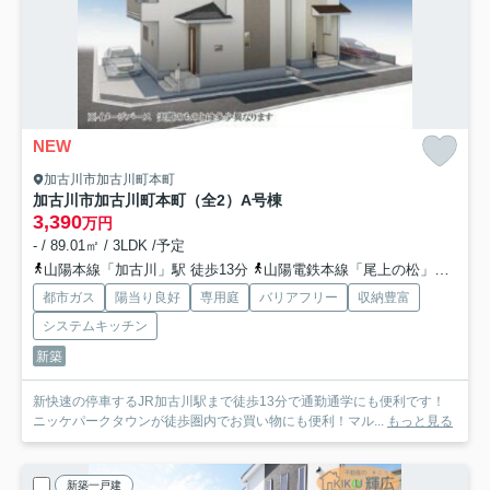
NEW
加古川市加古川町本町
加古川市加古川町本町（全2）A号棟
3,390
万円
- / 89.01㎡ / 3LDK /予定
山陽本線「加古川」駅 徒歩13分
山陽電鉄本線「尾上の松」駅 徒歩41分
都市ガス
陽当り良好
専用庭
バリアフリー
収納豊富
システムキッチン
新築
新快速の停車するJR加古川駅まで徒歩13分で通勤通学にも便利です！
ニッケパークタウンが徒歩圏内でお買い物にも便利！マル...
もっと見る
新築一戸建