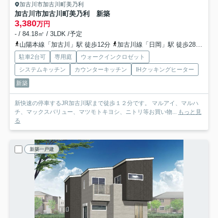
加古川市加古川町美乃利
加古川市加古川町美乃利 新築
3,380
万円
- / 84.18㎡ / 3LDK /予定
山陽本線「加古川」駅 徒歩12分
加古川線「日岡」駅 徒歩28分
山
駐車2台可
専用庭
ウォークインクロゼット
システムキッチン
カウンターキッチン
IHクッキングヒーター
新築
新快速の停車するJR加古川駅まで徒歩１２分です。 マルアイ、マルハ
チ、マックスバリュー、マツモトキヨシ、ニトリ等お買い物...
もっと見
る
新築一戸建