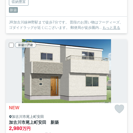
収納豊富
新築
JR加古川線神野駅まで徒歩7分です。 普段のお買い物はフーディーズ、
ゴダイドラッグが近くにございます。 郵便局が徒歩圏内...
もっと見る
新築一戸建
NEW
加古川市尾上町安田
加古川市尾上町安田 新築
2,980
万円