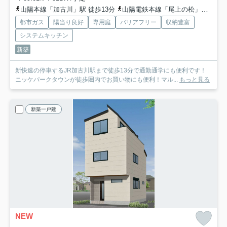
山陽本線「加古川」駅 徒歩13分
山陽電鉄本線「尾上の松」駅 徒歩41分
都市ガス
陽当り良好
専用庭
バリアフリー
収納豊富
システムキッチン
新築
新快速の停車するJR加古川駅まで徒歩13分で通勤通学にも便利です！
ニッケパークタウンが徒歩圏内でお買い物にも便利！マル...
もっと見る
新築一戸建
NEW