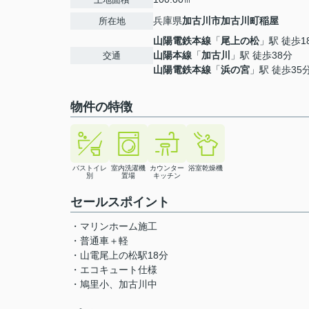
兵庫県
加古川市
加古川町稲屋
所在地
山陽電鉄本線
「
尾上の松
」駅 徒歩1
山陽本線
「
加古川
」駅 徒歩38分
交通
山陽電鉄本線
「
浜の宮
」駅 徒歩35
物件の特徴
バストイレ
室内洗濯機
カウンター
浴室乾燥機
別
置場
キッチン
セールスポイント
・マリンホーム施工
・普通車＋軽
・山電尾上の松駅18分
・エコキュート仕様
・鳩里小、加古川中