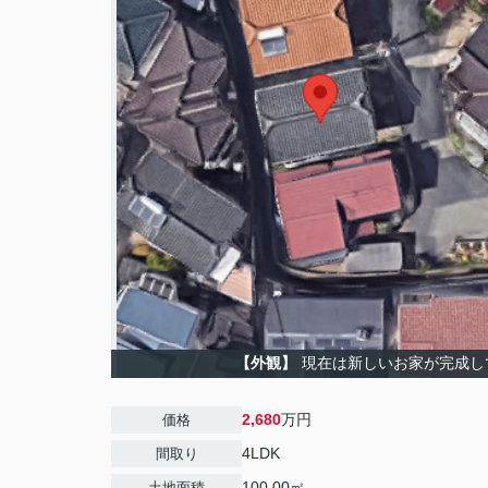
【外観】
現在は新しいお家が完成し
2,680
万円
価格
4LDK
間取り
100.00㎡
土地面積