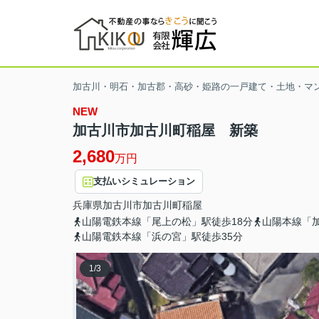
加古川・明石・加古郡・高砂・姫路の一戸建て・土地・マ
NEW
加古川市加古川町稲屋 新築
2,680
万円
支払いシミュレーション
兵庫県
加古川市
加古川町稲屋
山陽電鉄本線「尾上の松」駅徒歩18分
山陽本線「加
山陽電鉄本線「浜の宮」駅徒歩35分
1
/
3