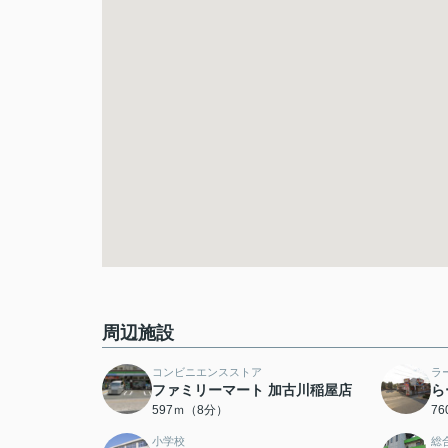
周辺施設
コンビニエンスストア
ラ
ファミリーマート 加古川稲屋店
ら
597ｍ（8分）
7
小学校
総