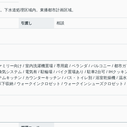
域。下水道処理区域内。東播都市計画区域。
相談
引渡し
ミリー向け / 室内洗濯機置場 / 専用庭 / ベランダ / バルコニー / 都市ガ
間換気システム / 電気有 / 駐輪場 / バイク置場あり / 駐車2台可 / IHクッキ
テムキッチン / カウンターキッチン / バス・トイレ別 / 浴室乾燥機 / 温
/ 床下収納 / ウォークインクロゼット / ウォークインシューズクロゼット /