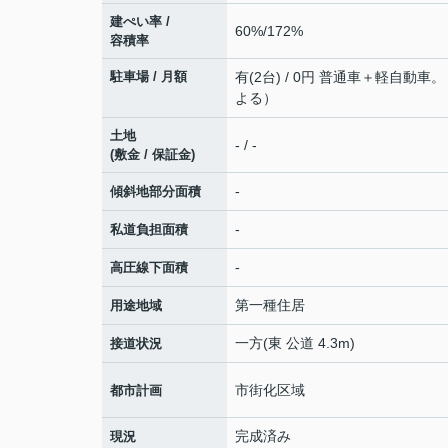
建ぺい率 /
60%/172%
容積率
駐車場 / 月額
有(2台) / 0円 普通車＋軽自動車
よる）
土地
- / -
(敷金 / 保証金)
-
傾斜地部分面積
-
私道負担面積
-
高圧線下面積
第一種住居
用途地域
一方(東 公道 4.3m)
接道状況
市街化区域
都市計画
完成済み
現況