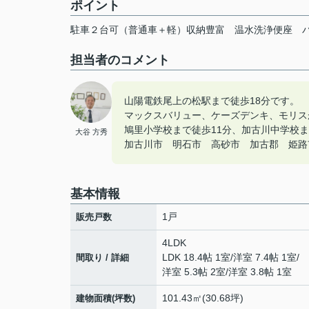
ポイント
駐車２台可（普通車＋軽）収納豊富
温水洗浄便座
担当者のコメント
山陽電鉄尾上の松駅まで徒歩18分です。
マックスバリュー、ケーズデンキ、モリス
鳩里小学校まで徒歩11分、加古川中学校ま
大谷 方秀
加古川市 明石市 高砂市 加古郡 姫路市の
基本情報
1戸
販売戸数
4LDK
LDK 18.4帖 1室
/
洋室 7.4帖 1室
/
間取り / 詳細
洋室 5.3帖 2室
/
洋室 3.8帖 1室
101.43㎡(30.68坪)
建物面積(坪数)