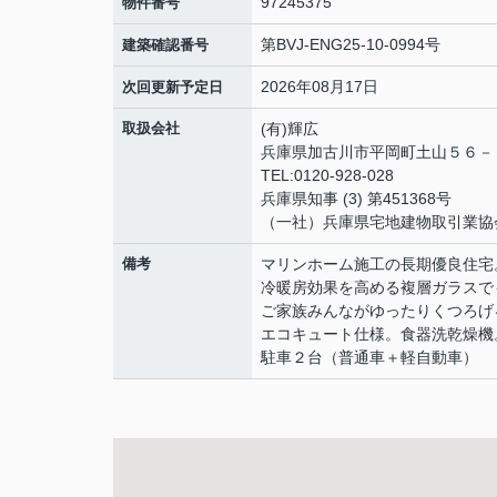
97245375
物件番号
第BVJ-ENG25-10-0994号
建築確認番号
2026年08月17日
次回更新予定日
取扱会社
(有)輝広
兵庫県加古川市平岡町土山５６
TEL:0120-928-028
兵庫県知事 (3) 第451368号
（一社）兵庫県宅地建物取引業協
備考
マリンホーム施工の長期優良住宅
冷暖房効果を高める複層ガラスで
ご家族みんながゆったりくつろげ
エコキュート仕様。食器洗乾燥機
駐車２台（普通車＋軽自動車）