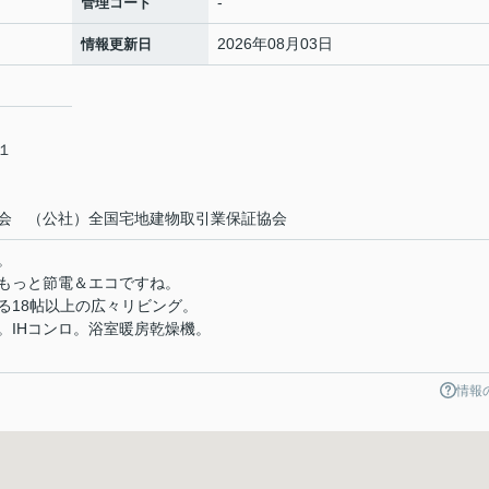
-
管理コード
2026年08月03日
情報更新日
－１
会 （公社）全国宅地建物取引業保証協会
。
もっと節電＆エコですね。
る18帖以上の広々リビング。
。IHコンロ。浴室暖房乾燥機。
情報