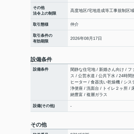
その他
高度地区/宅地造成等工事規制区
法令上の制限
仲介
取引態様
取引条件の
2026年08月17日
有効期限
設備条件
設備条件
閑静な住宅地 / 新婚さん向け / ファ
ス / 公営水道 / 公共下水 / 24時
ヒーター / 食器洗い乾燥機 / シス
浄便座 / 洗面台 / トイレ２ヶ所 
納豊富 / 複層ガラス
設備(その他)
-
その他