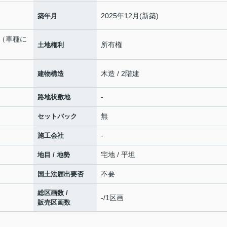
2025年12月(新築)
築年月
。（車種に
所有権
土地権利
木造 / 2階建
建物構造
-
路地状敷地
無
セットバック
-
施工会社
宅地 / 平坦
地目 / 地勢
不要
国土法届出要否
総区画数 /
-/1区画
販売区画数