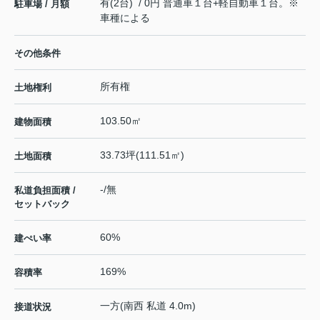
有(2台) / 0円 普通車１台+軽自動車１台。※
駐車場 / 月額
車種による
その他条件
所有権
土地権利
103.50㎡
建物面積
33.73坪(111.51㎡)
土地面積
-/無
私道負担面積 /
セットバック
60%
建ぺい率
169%
容積率
一方(南西 私道 4.0m)
接道状況