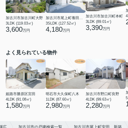
4
加古川市加古川町本町
加古川市加古川町大野
加古川市尾上町養田２丁目
3LDK (89.01㎡)
3LDK (119.03㎡)
3SLDK (127.52㎡)
3,390
3,600
4,180
万円
万円
万円
よく見られている物件
姫路市勝原区宮田
明石市大久保町八木
加古川市野口町良野
5
4LDK (91.08㎡)
1LDK (87.60㎡)
4LDK (99.63㎡)
1,580
2,980
2,280
万円
万円
万円
輝広
加古川市の戸建検索一覧
加古川市尾上町安田 新築