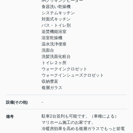
IHクッキングヒーター
食器洗い乾燥機
システムキッチン
対面式キッチン
バス・トイレ別
追焚機能浴室
浴室乾燥機
温水洗浄便座
洗面台
洗髪洗面化粧台
トイレ２ヶ所
ウォークインクロゼット
ウォークインシューズクロゼット
収納豊富
複層ガラス
-
設備(その他)
駐車2台並列も可能です。（車種による）
備考
マリホーム施工のお家です。
冷暖房効果を高める複層ガラスでもっと節電