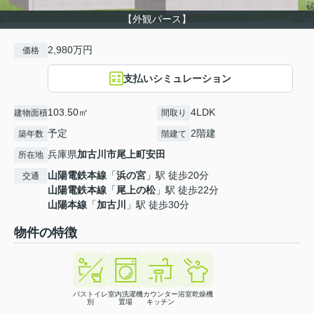
【外観パース】
2,980万円
価格
支払いシミュレーション
103.50㎡
4LDK
建物面積
間取り
予定
2階建
築年数
階建て
兵庫県
加古川市
尾上町安田
所在地
山陽電鉄本線
「
浜の宮
」駅 徒歩20分
交通
山陽電鉄本線
「
尾上の松
」駅 徒歩22分
山陽本線
「
加古川
」駅 徒歩30分
物件の特徴
バストイレ
室内洗濯機
カウンター
浴室乾燥機
別
置場
キッチン