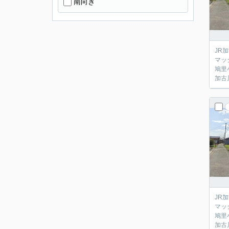
南向き
JR
マッ
鳩里
加古
JR
マッ
鳩里
加古