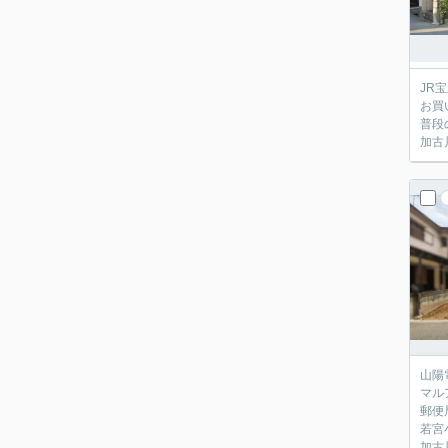
JR
お買
普段
加古
山陽
マル
郵便
若宮
加古