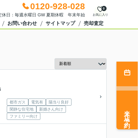
0120-928-028
0
0 定休日：毎週水曜日 GW 夏期休暇 年末年始
お気に入り
お問い合わせ
サイトマップ
売却査定
地
都市ガス
電気有
陽当り良好
来店予約
閑静な住宅地
新婚さん向け
ファミリー向け