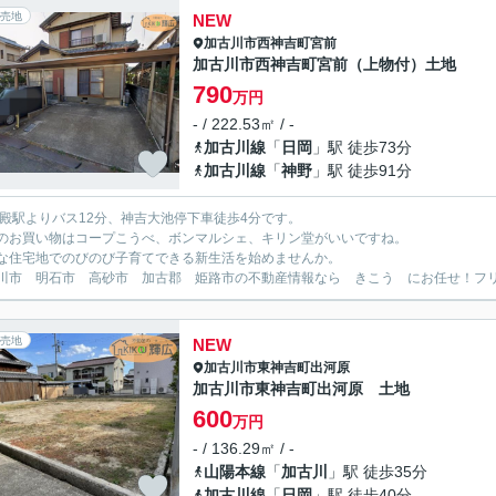
売地
NEW
加古川市
西神吉町宮前
加古川市西神吉町宮前（上物付）土地
790
万円
- / 222.53㎡ / -
加古川線
「
日岡
」駅 徒歩73分
加古川線
「
神野
」駅 徒歩91分
宝殿駅よりバス12分、神吉大池停下車徒歩4分です。
のお買い物はコープこうべ、ボンマルシェ、キリン堂がいいですね。
な住宅地でのびのび子育てできる新生活を始めませんか。
川市 明石市 高砂市 加古郡 姫路市の不動産情報なら きこう にお任せ！フリーダイ
売地
NEW
加古川市
東神吉町出河原
加古川市東神吉町出河原 土地
600
万円
- / 136.29㎡ / -
山陽本線
「
加古川
」駅 徒歩35分
加古川線
「
日岡
」駅 徒歩40分