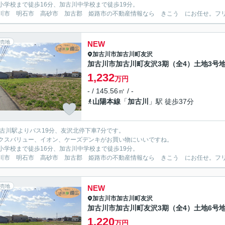
小学校まで徒歩16分、加古川中学校まで徒歩19分。
川市 明石市 高砂市 加古郡 姫路市の不動産情報なら きこう にお任せ。フリーダイ
売地
NEW
加古川市
加古川町友沢
加古川市加古川町友沢3期（全4）土地3号
1,232
万円
- / 145.56㎡ / -
山陽本線
「
加古川
」駅 徒歩37分
加古川駅よりバス19分、友沢北停下車7分です。
クスバリュー、イオン、ケーズデンキがお買い物にいいですね。
小学校まで徒歩16分、加古川中学校まで徒歩19分。
川市 明石市 高砂市 加古郡 姫路市の不動産情報なら きこう にお任せ。フリーダイ
売地
NEW
加古川市
加古川町友沢
加古川市加古川町友沢3期（全4）土地6号
1,220
万円