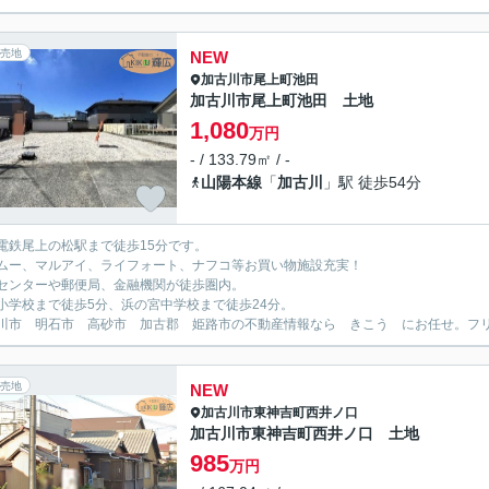
売地
NEW
加古川市
尾上町池田
加古川市尾上町池田 土地
1,080
万円
- / 133.79㎡ / -
山陽本線
「
加古川
」駅 徒歩54分
電鉄尾上の松駅まで徒歩15分です。
ムー、マルアイ、ライフォート、ナフコ等お買い物施設充実！
センターや郵便局、金融機関が徒歩圏内。
小学校まで徒歩5分、浜の宮中学校まで徒歩24分。
川市 明石市 高砂市 加古郡 姫路市の不動産情報なら きこう にお任せ。フリーダイ
売地
NEW
加古川市
東神吉町西井ノ口
加古川市東神吉町西井ノ口 土地
985
万円