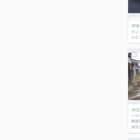
JR
セン
んか
JR
ハロ
郵便
加古