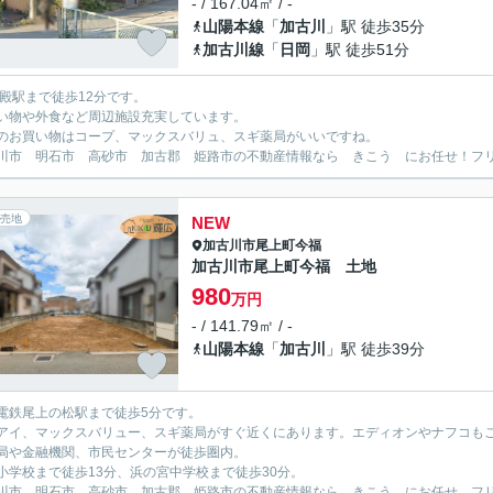
- / 167.04㎡ / -
山陽本線
「
加古川
」駅 徒歩35分
加古川線
「
日岡
」駅 徒歩51分
宝殿駅まで徒歩12分です。
い物や外食など周辺施設充実しています。
のお買い物はコープ、マックスバリュ、スギ薬局がいいですね。
川市 明石市 高砂市 加古郡 姫路市の不動産情報なら きこう にお任せ！フリーダイ
売地
NEW
加古川市
尾上町今福
加古川市尾上町今福 土地
980
万円
- / 141.79㎡ / -
山陽本線
「
加古川
」駅 徒歩39分
電鉄尾上の松駅まで徒歩5分です。
アイ、マックスバリュー、スギ薬局がすぐ近くにあります。エディオンやナフコも
局や金融機関、市民センターが徒歩圏内。
小学校まで徒歩13分、浜の宮中学校まで徒歩30分。
川市 明石市 高砂市 加古郡 姫路市の不動産情報なら きこう にお任せ。フリーダイ