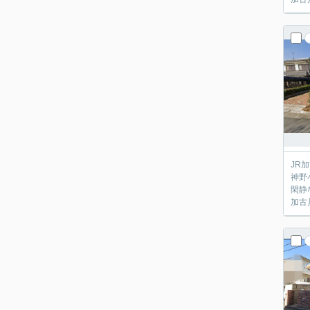
JR
神野
閑静
加古