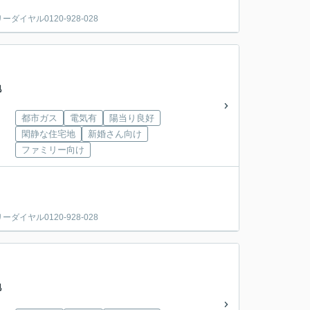
ヤル0120-928-028
地
都市ガス
電気有
陽当り良好
閑静な住宅地
新婚さん向け
ファミリー向け
ヤル0120-928-028
地