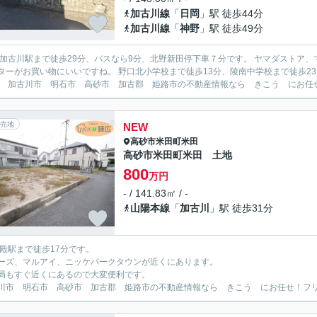
加古川線
「
日岡
」駅 徒歩44分
加古川線
「
神野
」駅 徒歩49分
東加古川駅まで徒歩29分、バスなら9分、北野新田停下車７分です。 ヤマダストア
ターがお買い物にいいですね。 野口北小学校まで徒歩13分、陵南中学校まで徒歩2
。 加古川市 明石市 高砂市 加古郡 姫路市の不動産情報なら きこう にお任せ。フ
売地
NEW
高砂市
米田町米田
高砂市米田町米田 土地
800
万円
- / 141.83㎡ / -
山陽本線
「
加古川
」駅 徒歩31分
宝殿駅まで徒歩17分です。
ーズ、マルアイ、ニッケパークタウンが近くにあります。
局もすぐ近くにあるので大変便利です。
川市 明石市 高砂市 加古郡 姫路市の不動産情報なら きこう にお任せ！フリーダイ