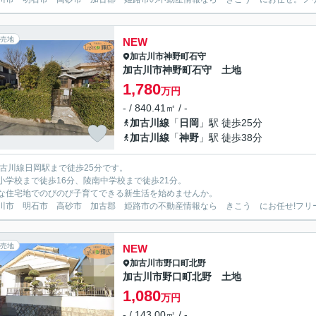
売地
NEW
加古川市
神野町石守
加古川市神野町石守 土地
1,780
万円
- / 840.41㎡ / -
加古川線
「
日岡
」駅 徒歩25分
加古川線
「
神野
」駅 徒歩38分
加古川線日岡駅まで徒歩25分です。
小学校まで徒歩16分、陵南中学校まで徒歩21分。
な住宅地でのびのび子育てできる新生活を始めませんか。
川市 明石市 高砂市 加古郡 姫路市の不動産情報なら きこう にお任せ!フリーダイヤ
売地
NEW
加古川市
野口町北野
加古川市野口町北野 土地
1,080
万円
- / 143.00㎡ / -