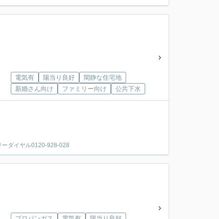
電気有
陽当り良好
閑静な住宅地
新婚さん向け
ファミリー向け
公共下水
ヤル0120-928-028
プロパンガス
電気有
陽当り良好