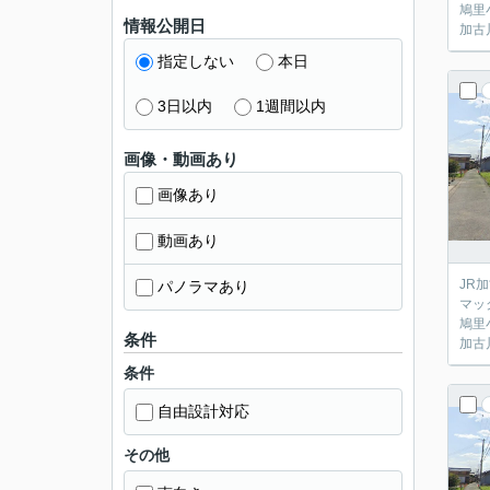
鳩里
情報公開日
加古
指定しない
本日
3日以内
1週間以内
画像・動画あり
画像あり
動画あり
JR
パノラマあり
マッ
鳩里
条件
加古
条件
自由設計対応
その他