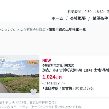
営業時間：9:30～18:3
ホーム
会社概要
希望条件
加古川線の土地検索一覧
ンションのことなら有限会社輝広
売地
NEW
加古川市
加古川町友沢
加古川市加古川町友沢3期（全4）土地5号
1,024
万円
- / 141.11㎡ / -
山陽本線
「
加古川
」駅 徒歩37分
加古川駅よりバス19分、友沢北停下車7分です。
クスバリュー、イオン、ケーズデンキがお買い物にいいですね。