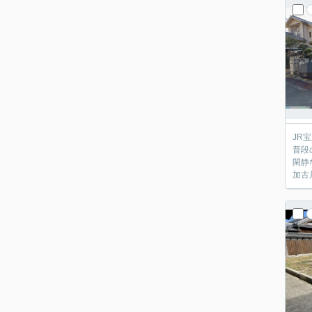
JR
普段
閑静
加古