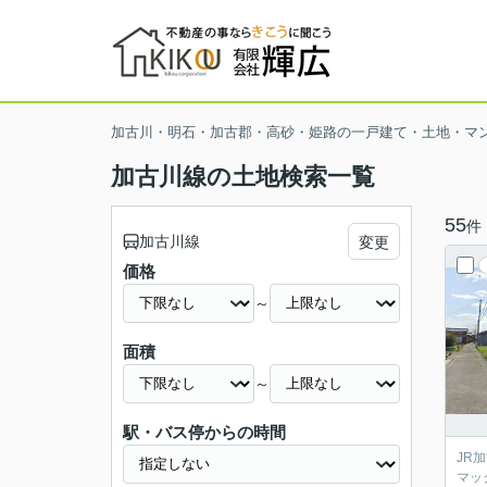
加古川・明石・加古郡・高砂・姫路の一戸建て・土地・マ
加古川線の土地検索一覧
55
件
加古川線
変更
価格
～
面積
～
駅・バス停からの時間
JR
マッ