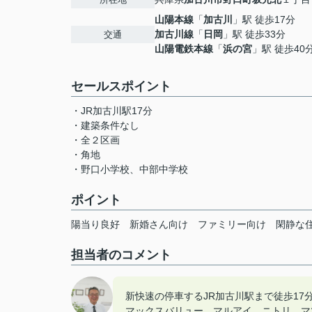
山陽本線
「
加古川
」駅 徒歩17分
加古川線
「
日岡
」駅 徒歩33分
交通
山陽電鉄本線
「
浜の宮
」駅 徒歩40
セールスポイント
・JR加古川駅17分
・建築条件なし
・全２区画
・角地
・野口小学校、中部中学校
ポイント
陽当り良好
新婚さん向け
ファミリー向け
閑静な
担当者のコメント
新快速の停車するJR加古川駅まで徒歩17
マックスバリュー、マルアイ、ニトリ、マ