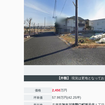
【外観】
現況は更地となってお
2,450
万円
価格
57.99万円(42.25坪)
坪単価
兵庫県
加古川市
野口町坂元北
１丁目
所在地