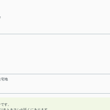
分
住宅地
分です。
ツモトキヨシが近くにあります。