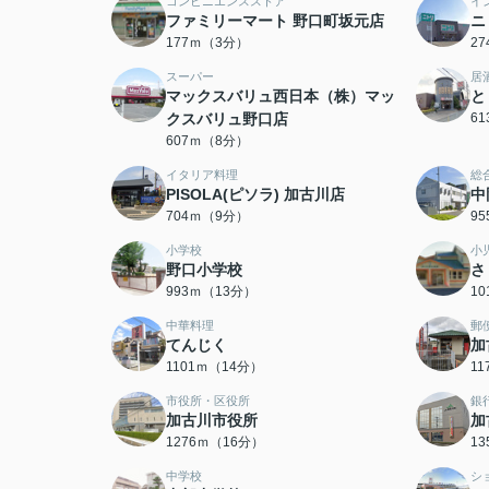
コンビニエンスストア
イ
ファミリーマート 野口町坂元店
ニ
177ｍ（3分）
2
スーパー
居
マックスバリュ西日本（株）マッ
と
クスバリュ野口店
6
607ｍ（8分）
イタリア料理
総
PISOLA(ピソラ) 加古川店
中
704ｍ（9分）
9
小学校
小
野口小学校
さ
993ｍ（13分）
1
中華料理
郵
てんじく
加
1101ｍ（14分）
1
市役所・区役所
銀
加古川市役所
加
1276ｍ（16分）
1
中学校
シ