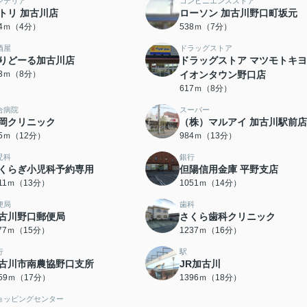
ンテリア
コンビニエンスストア
トリ 加古川店
ローソン 加古川野口町坂元
74ｍ（4分）
538ｍ（7分）
酒屋
ドラッグストア
りどーる加古川店
ドラッグストア マツモトキ
13ｍ（8分）
イオンタウン野口店
617ｍ（8分）
合病院
スーパー
岡クリニック
（株）マルアイ 加古川駅前店
55ｍ（12分）
984ｍ（13分）
児科
銀行
くらぎ小児科予約専用
但陽信用金庫 平野支店
011ｍ（13分）
1051ｍ（14分）
便局
歯科
古川野口郵便局
さくら歯科クリニック
177ｍ（15分）
1237ｍ（16分）
行
駅
古川市南農協野口支所
JR加古川
359ｍ（17分）
1396ｍ（18分）
ョッピングセンター