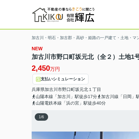
加古川・明石・加古郡・高砂・姫路の一戸建て・土地・マ
NEW
加古川市野口町坂元北（全２）土地1
2,450
万円
支払いシミュレーション
兵庫県
加古川市
野口町坂元北
１丁目
山陽本線「加古川」駅徒歩17分
加古川線「日岡」駅
山陽電鉄本線「浜の宮」駅徒歩40分
1
/
6