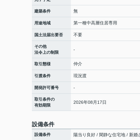
無
建築条件
第一種中高層住居専用
用途地域
不要
国土法届出要否
その他
-
法令上の制限
仲介
取引態様
現況渡
引渡条件
-
開発許可番号
取引条件の
2026年08月17日
有効期限
設備条件
設備条件
陽当り良好 / 閑静な住宅地 / 新婚