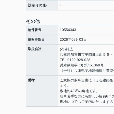
設備(その他)
-
その他
105543431
物件番号
2026年08月03日
情報更新日
取扱会社
(有)輝広
兵庫県加古川市平岡町土山５６
TEL:0120-928-028
兵庫県知事 (3) 第451368号
（一社）兵庫県宅地建物取引業協
備考
ご家族の夢を自由に叶える建築条
ょう。
敷地約42坪の角地です。
駐車苦手な方にも嬉しい幅員6ｍ
現地いつでもご案内いたしますの