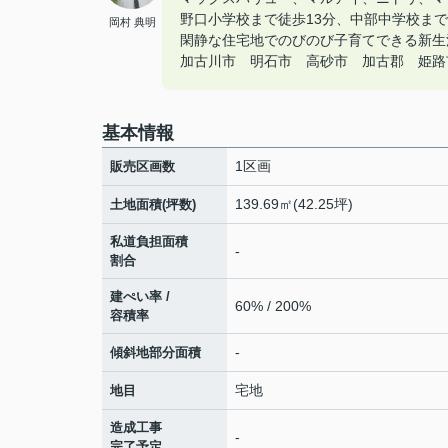
野口小学校まで徒歩13分、中部中学校まで
岡村 典明
閑静な住宅地でのびのび子育てできる新生
加古川市 明石市 高砂市 加古郡 姫路市の
基本情報
1区画
販売区画数
139.69㎡(42.25坪)
土地面積(坪数)
私道負担面積
-
割合
建ぺい率 /
60% / 200%
容積率
-
傾斜地部分面積
宅地
地目
造成工事
-
完了予定