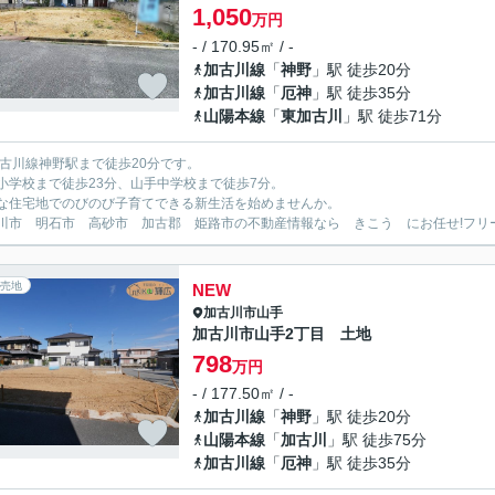
1,050
万円
- / 170.95㎡ / -
加古川線
「
神野
」駅 徒歩20分
加古川線
「
厄神
」駅 徒歩35分
山陽本線
「
東加古川
」駅 徒歩71分
加古川線神野駅まで徒歩20分です。
小学校まで徒歩23分、山手中学校まで徒歩7分。
な住宅地でのびのび子育てできる新生活を始めませんか。
川市 明石市 高砂市 加古郡 姫路市の不動産情報なら きこう にお任せ!フリーダイヤ
売地
NEW
加古川市
山手
加古川市山手2丁目 土地
798
万円
- / 177.50㎡ / -
加古川線
「
神野
」駅 徒歩20分
山陽本線
「
加古川
」駅 徒歩75分
加古川線
「
厄神
」駅 徒歩35分