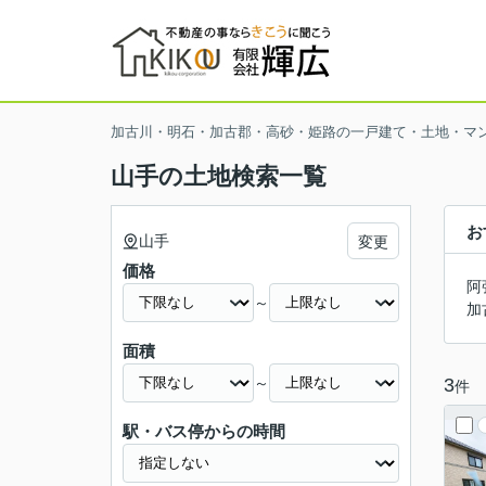
加古川・明石・加古郡・高砂・姫路の一戸建て・土地・マ
山手の土地検索一覧
お
山手
変更
価格
阿
～
加
面積
～
3
件
駅・バス停からの時間