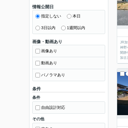
情報公開日
指定しない
本日
3日以内
1週間以内
画像・動画あり
JR
神野
画像あり
閑静
加古
動画あり
パノラマあり
条件
条件
自由設計対応
その他