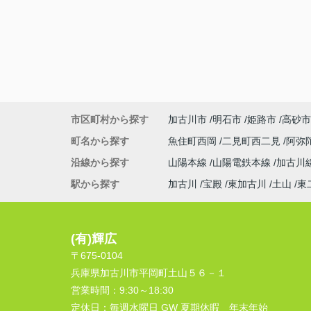
市区町村から探す
加古川市
明石市
姫路市
高砂市
町名から探す
魚住町西岡
二見町西二見
阿弥
沿線から探す
山陽本線
山陽電鉄本線
加古川
駅から探す
加古川
宝殿
東加古川
土山
東
(有)輝広
〒675-0104
兵庫県加古川市平岡町土山５６－１
営業時間：
9:30～18:30
定休日：
毎週水曜日 GW 夏期休暇 年末年始