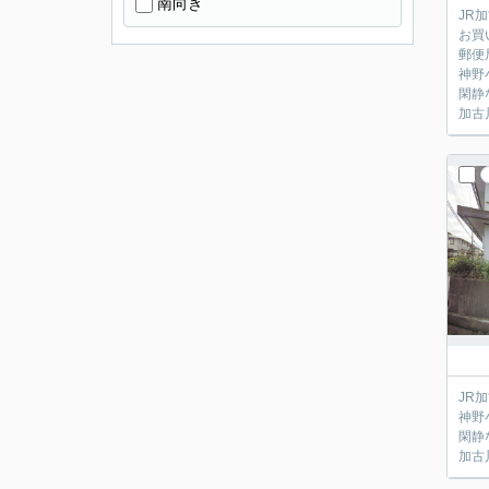
南向き
JR
お買
郵便
神野
閑静
加古
JR
神野
閑静
加古