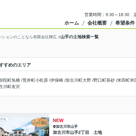
営業時間：9:30～18:3
ホーム
会社概要
希望条件
山手の土地検索一覧
ンションのことなら有限会社輝広
すすめのエリア
弥陀町魚橋
/
荒井町小松原
/
伊保崎
/
加古川町大野
/
野口町長砂
/
米田町米
古川町友沢
売地
NEW
加古川市
山手
加古川市山手2丁目 土地