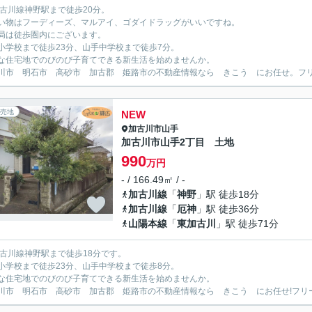
加古川線神野駅まで徒歩20分。
い物はフーディーズ、マルアイ、ゴダイドラッグがいいですね。
局は徒歩圏内にございます。
小学校まで徒歩23分、山手中学校まで徒歩7分。
な住宅地でのびのび子育てできる新生活を始めませんか。
川市 明石市 高砂市 加古郡 姫路市の不動産情報なら きこう にお任せ。フリーダイ
売地
NEW
加古川市
山手
加古川市山手2丁目 土地
990
万円
- / 166.49㎡ / -
加古川線
「
神野
」駅 徒歩18分
加古川線
「
厄神
」駅 徒歩36分
山陽本線
「
東加古川
」駅 徒歩71分
加古川線神野駅まで徒歩18分です。
小学校まで徒歩23分、山手中学校まで徒歩8分。
な住宅地でのびのび子育てできる新生活を始めませんか。
川市 明石市 高砂市 加古郡 姫路市の不動産情報なら きこう にお任せ!フリーダイヤ