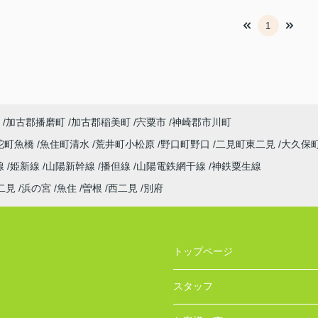
1
加古郡播磨町
加古郡稲美町
宍粟市
神崎郡市川町
陀町魚橋
魚住町清水
荒井町小松原
野口町野口
二見町東二見
大久保
線
姫新線
山陽新幹線
播但線
山陽電鉄網干線
神鉄粟生線
二見
浜の宮
魚住
曽根
西二見
別府
トップページ
スタッフ