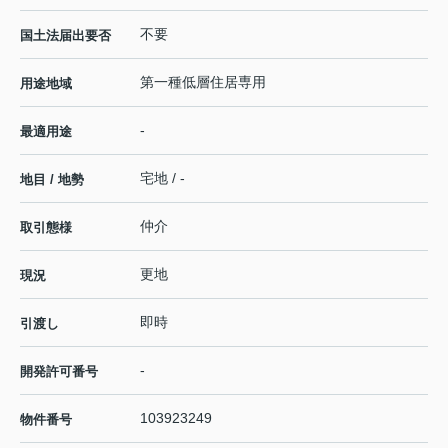
不要
国土法届出要否
第一種低層住居専用
用途地域
-
最適用途
宅地 / -
地目 / 地勢
仲介
取引態様
更地
現況
即時
引渡し
-
開発許可番号
103923249
物件番号