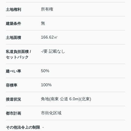
所有権
土地権利
無
建築条件
166.62㎡
土地面積
-/要 記載なし
私道負担面積 /
セットバック
50%
建ぺい率
100%
容積率
角地(南東 公道 6.0m)(北東)
接道状況
市街化区域
都市計画
-
その他法令上の制限