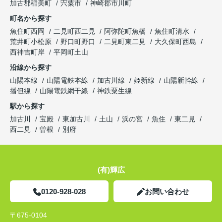
加古郡稲美町
宍粟市
神崎郡市川町
町名から探す
魚住町西岡
二見町西二見
阿弥陀町魚橋
魚住町清水
荒井町小松原
野口町野口
二見町東二見
大久保町西島
西神吉町岸
平岡町土山
沿線から探す
山陽本線
山陽電鉄本線
加古川線
姫新線
山陽新幹線
播但線
山陽電鉄網干線
神鉄粟生線
駅から探す
加古川
宝殿
東加古川
土山
浜の宮
魚住
東二見
西二見
曽根
別府
(有)輝広
0120-928-028
お問い合わせ
〒675-0104