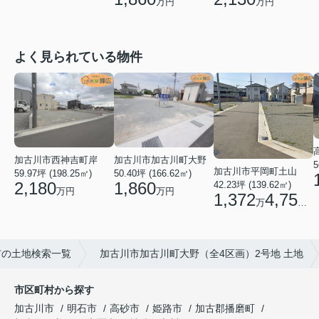
万円
万円
よく見られている物件
加古川市西神吉町岸
加古川市加古川町大野
5
加古川市平岡町土山
59.97坪 (198.25㎡)
50.40坪 (166.62㎡)
2,180
1,860
42.23坪 (139.62㎡)
万円
万円
1,372
4,750
万
円
市の土地検索一覧
加古川市加古川町大野（全4区画）2号地 土地
市区町村から探す
加古川市
明石市
高砂市
姫路市
加古郡播磨町