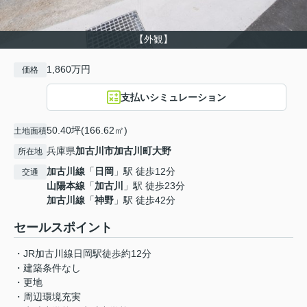
【外観】
1,860万円
価格
支払いシミュレーション
50.40坪(166.62㎡)
土地面積
兵庫県
加古川市
加古川町大野
所在地
加古川線
「
日岡
」駅 徒歩12分
交通
山陽本線
「
加古川
」駅 徒歩23分
加古川線
「
神野
」駅 徒歩42分
セールスポイント
・JR加古川線日岡駅徒歩約12分
・建築条件なし
・更地
・周辺環境充実