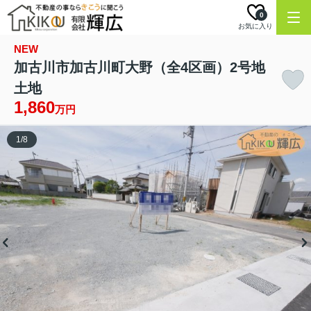
0
お気に入り
NEW
加古川市加古川町大野（全4区画）2号地
土地
1,860
万円
1
/
8