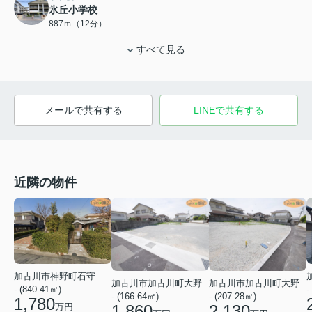
氷丘小学校
887ｍ（12分）
すべて見る
メールで共有する
LINEで共有する
近隣の物件
加古川市神野町石守
加古川市加古川町大野
加古川市加古川町大野
- (840.41㎡)
-
- (166.64㎡)
- (207.28㎡)
1,780
万円
1,860
2,130