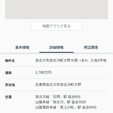
地図アプリで見る
基本情報
詳細情報
周辺環境
加古川市加古川町大野Ⅲ期（全4）土地3号地
物件名
1,780万円
価格
兵庫県
加古川市
加古川町大野
所在地
加古川線
「
日岡
」駅 徒歩6分
交通
山陽本線
「
加古川
」駅 徒歩33分
山陽電鉄本線
「
尾上の松
」駅 徒歩69分