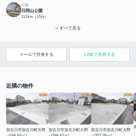
公園
日岡山公園
1124ｍ（15分）
すべて見る
メールで共有する
LINEで共有する
近隣の物件
加古川市加古川町大野
加古川市加古川町大野
加古川市加古川町大野
-
- (166.64㎡)
- (166.62㎡)
- (207.28㎡)