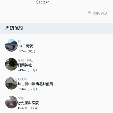
ください。
情報の見方
周辺施設
駅
JR日岡駅
592ｍ（8分）
寺院・神社
日岡神社
749ｍ（10分）
郵便局
加古川中津簡易郵便局
953ｍ（12分）
歯科
はた歯科医院
1047ｍ（14分）