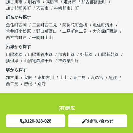
加古川市
明石市
高砂市
姫路市
加古郡播磨町
加古郡稲美町
宍粟市
神崎郡市川町
町名から探す
魚住町西岡
二見町西二見
阿弥陀町魚橋
魚住町清水
荒井町小松原
野口町野口
二見町東二見
大久保町西島
西神吉町岸
平岡町土山
沿線から探す
山陽本線
山陽電鉄本線
加古川線
姫新線
山陽新幹線
播但線
山陽電鉄網干線
神鉄粟生線
駅から探す
加古川
宝殿
東加古川
土山
東二見
浜の宮
魚住
西二見
曽根
別府
(有)輝広
0120-928-028
お問い合わせ