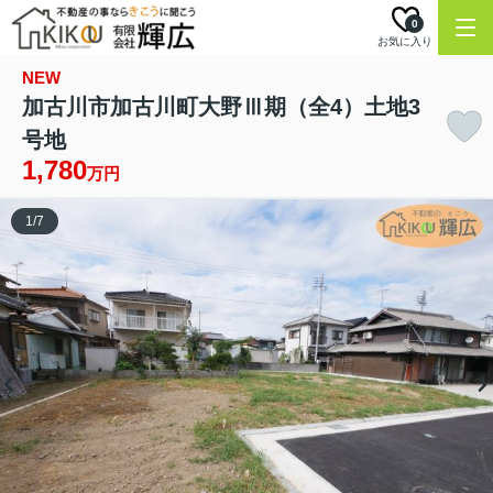
0
お気に入り
NEW
加古川市加古川町大野Ⅲ期（全4）土地3
号地
1,780
万円
1
/
7