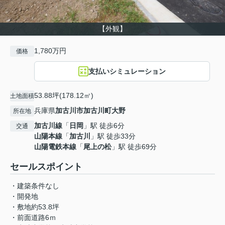
【外観】
1,780万円
価格
支払いシミュレーション
53.88坪(178.12㎡)
土地面積
兵庫県
加古川市
加古川町大野
所在地
加古川線
「
日岡
」駅 徒歩6分
交通
山陽本線
「
加古川
」駅 徒歩33分
山陽電鉄本線
「
尾上の松
」駅 徒歩69分
セールスポイント
・建築条件なし
・開発地
・敷地約53.8坪
・前面道路6ｍ