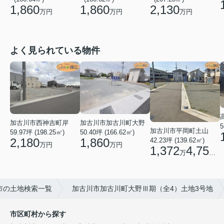
1,860
1,860
2,130
万円
万円
万円
よく見られている物件
加古川市西神吉町岸
加古川市加古川町大野
5
加古川市平岡町土山
59.97坪 (198.25㎡)
50.40坪 (166.62㎡)
2,180
1,860
42.23坪 (139.62㎡)
万円
万円
1,372
4,750
万
円
市の土地検索一覧
加古川市加古川町大野Ⅲ期（全4）土地3号地
市区町村から探す