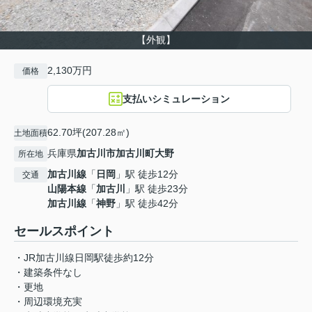
【外観】
2,130万円
価格
支払いシミュレーション
62.70坪(207.28㎡)
土地面積
兵庫県
加古川市
加古川町大野
所在地
加古川線
「
日岡
」駅 徒歩12分
交通
山陽本線
「
加古川
」駅 徒歩23分
加古川線
「
神野
」駅 徒歩42分
セールスポイント
・JR加古川線日岡駅徒歩約12分
・建築条件なし
・更地
・周辺環境充実