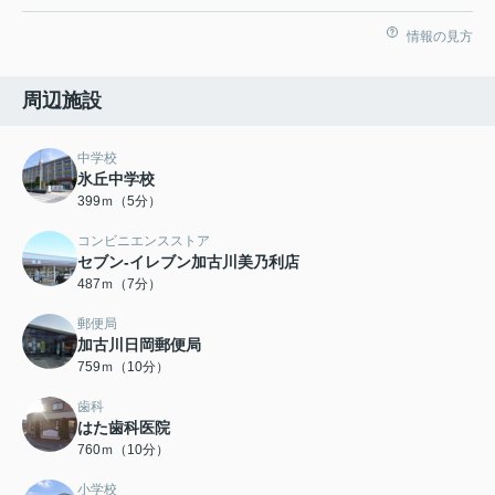
情報の見方
周辺施設
中学校
氷丘中学校
399ｍ（5分）
コンビニエンスストア
セブン-イレブン加古川美乃利店
487ｍ（7分）
郵便局
加古川日岡郵便局
759ｍ（10分）
歯科
はた歯科医院
760ｍ（10分）
小学校