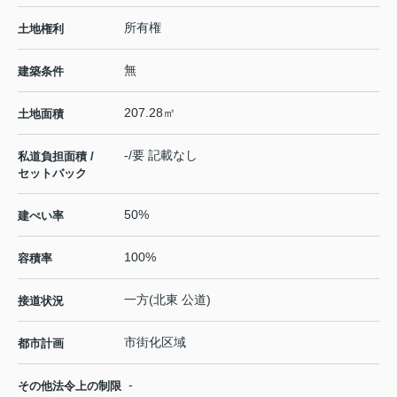
所有権
土地権利
無
建築条件
207.28㎡
土地面積
-/要 記載なし
私道負担面積 /
セットバック
50%
建ぺい率
100%
容積率
一方(北東 公道)
接道状況
市街化区域
都市計画
-
その他法令上の制限