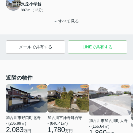
氷丘小学校
887ｍ（12分）
すべて見る
メールで共有する
LINEで共有する
近隣の物件
加古川市神野町石守
加古川市野口町北野
加古川市加古川町大野
- (840.41㎡)
- (286.99㎡)
- (166.64㎡)
1,780
2,083
万円
-
1,860
万円