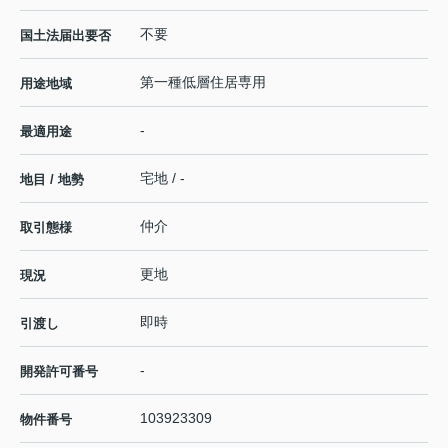
不要
国土法届出要否
第一種低層住居専用
用途地域
-
最適用途
宅地 / -
地目 / 地勢
仲介
取引態様
更地
現況
即時
引渡し
-
開発許可番号
103923309
物件番号