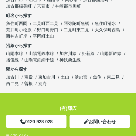
加古郡稲美町
宍粟市
神崎郡市川町
町名から探す
魚住町西岡
二見町西二見
阿弥陀町魚橋
魚住町清水
荒井町小松原
野口町野口
二見町東二見
大久保町西島
西神吉町岸
平岡町土山
沿線から探す
山陽本線
山陽電鉄本線
加古川線
姫新線
山陽新幹線
播但線
山陽電鉄網干線
神鉄粟生線
駅から探す
加古川
宝殿
東加古川
土山
浜の宮
魚住
東二見
西二見
曽根
別府
(有)輝広
0120-928-028
お問い合わせ