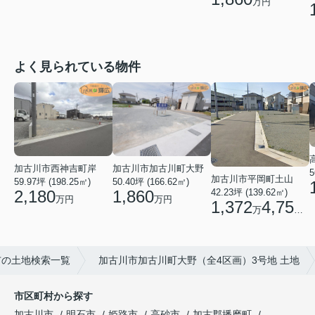
万円
よく見られている物件
加古川市西神吉町岸
加古川市加古川町大野
5
加古川市平岡町土山
59.97坪 (198.25㎡)
50.40坪 (166.62㎡)
2,180
1,860
42.23坪 (139.62㎡)
万円
万円
1,372
4,750
万
円
市の土地検索一覧
加古川市加古川町大野（全4区画）3号地 土地
市区町村から探す
加古川市
明石市
姫路市
高砂市
加古郡播磨町