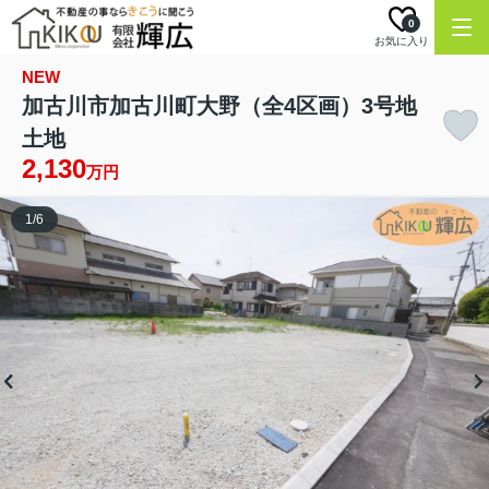
0
お気に入り
NEW
加古川市加古川町大野（全4区画）3号地
土地
2,130
万円
1
/
6