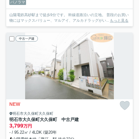
パノラマ
山陽電鉄高砂駅まで徒歩9分です。 幹線道路沿いの立地。 普段のお買い
物にはマックスバリュー、マルアイ、アルカドラッグがい...
もっと見る
中古一戸建
NEW
明石市大久保町大久保町
明石市大久保町大久保町 中古戸建
3,799
万円
- / 95.22㎡ / 4LDK /築20年