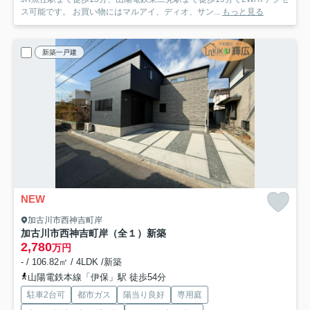
ス可能です。 お買い物にはマルアイ、ディオ、サン...
もっと見る
新築一戸建
NEW
加古川市西神吉町岸
加古川市西神吉町岸（全１）新築
2,780
万円
- / 106.82㎡ / 4LDK /新築
山陽電鉄本線「伊保」駅 徒歩54分
駐車2台可
都市ガス
陽当り良好
専用庭