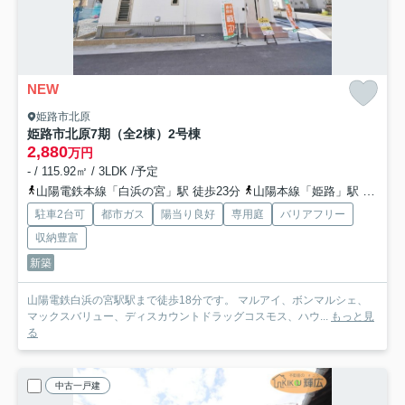
NEW
姫路市北原
姫路市北原7期（全2棟）2号棟
2,880
万円
- / 115.92㎡ / 3LDK /予定
山陽電鉄本線「白浜の宮」駅 徒歩23分
山陽本線「姫路」駅 徒歩55分
駐車2台可
都市ガス
陽当り良好
専用庭
バリアフリー
収納豊富
新築
山陽電鉄白浜の宮駅駅まで徒歩18分です。 マルアイ、ボンマルシェ、
マックスバリュー、ディスカウントドラッグコスモス、ハウ...
もっと見
る
中古一戸建