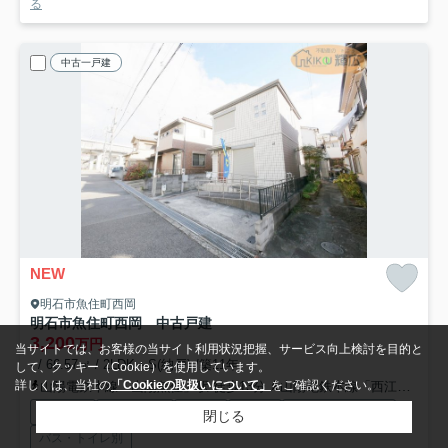
る
中古一戸建
NEW
明石市魚住町西岡
明石市魚住町西岡 中古戸建
3,200
万円
当サイトでは、お客様の当サイト利用状況把握、サービス向上検討を目的と
- / 66.57㎡ / 2LDK＋S(納戸) /築11年
して、クッキー（Cookie）を使用しています。
詳しくは、当社の
「Cookieの取扱いについて」
をご確認ください。
山陽電鉄本線「山陽魚住」駅 徒歩13分
山陽電鉄本線「西江井ヶ島」駅 徒歩20分
都市ガス
陽当り良好
専用庭
床暖房
システムキッチン
閉じる
バス・トイレ別