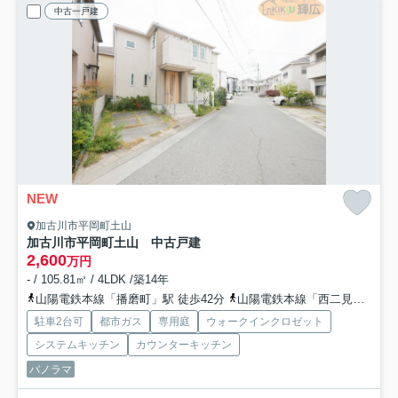
中古一戸建
NEW
加古川市平岡町土山
加古川市平岡町土山 中古戸建
2,600
万円
- / 105.81㎡ / 4LDK /築14年
山陽電鉄本線「播磨町」駅 徒歩42分
山陽電鉄本線「西二見」駅 徒歩42分
駐車2台可
都市ガス
専用庭
ウォークインクロゼット
システムキッチン
カウンターキッチン
パノラマ