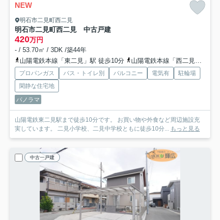
NEW
明石市二見町西二見
明石市二見町西二見 中古戸建
420
万円
- / 53.70㎡ / 3DK /築44年
山陽電鉄本線「東二見」駅 徒歩10分
山陽電鉄本線「西二見」駅 徒歩12分
プロパンガス
バス・トイレ別
バルコニー
電気有
駐輪場
閑静な住宅地
パノラマ
山陽電鉄東二見駅まで徒歩10分です。 お買い物や外食など周辺施設充
実しています。 二見小学校、二見中学校ともに徒歩10分...
もっと見る
中古一戸建