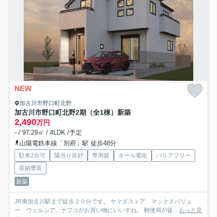
NEW
加古川市野口町北野
加古川市野口町北野2期（全1棟）新築
2,490
万円
- / 97.29㎡ / 4LDK /予定
山陽電鉄本線「別府」駅 徒歩48分
駐車2台可
陽当り良好
専用庭
オール電化
バリアフリー
収納豊富
新築
JR東加古川駅まで徒歩２０分です。 ヤマダストア、マックスバリュ
ー、ウェルシア、ナフコがお買い物にいいすね。 郵便局が徒...
もっと見