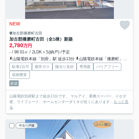
NEW
加古郡播磨町古田
加古郡播磨町古田（全1棟）新築
2,780
万円
- / 98.01㎡ / 2LDK＋S(納戸) /予定
山陽電鉄本線「別府」駅 徒歩13分
山陽電鉄本線「播磨町」駅 徒歩18分
駐車2台可
都市ガス
陽当り良好
専用庭
バリアフリー
収納豊富
新築
山陽電鉄別府駅まで徒歩13分です。 マルアイ、業務スーパー、イセダ
屋、ライフォート、ホームセンターダイキが近くにあります...
もっと見
る
中古一戸建