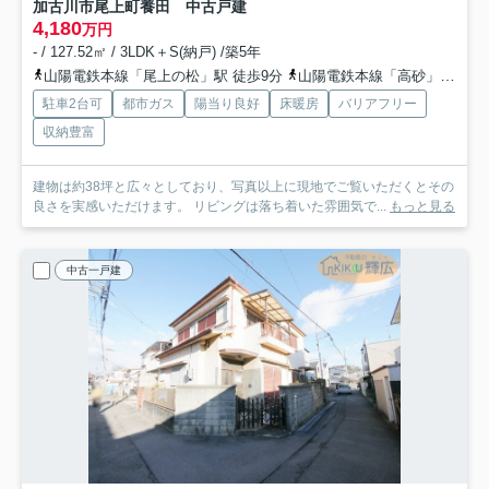
加古川市尾上町養田 中古戸建
4,180
万円
- / 127.52㎡ / 3LDK＋S(納戸) /築5年
山陽電鉄本線「尾上の松」駅 徒歩9分
山陽電鉄本線「高砂」駅 徒歩24分
駐車2台可
都市ガス
陽当り良好
床暖房
バリアフリー
収納豊富
建物は約38坪と広々としており、写真以上に現地でご覧いただくとその
良さを実感いただけます。 リビングは落ち着いた雰囲気で...
もっと見る
中古一戸建