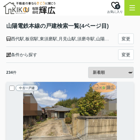
0
お気に入り
山陽電鉄本線の戸建検索一覧(4ページ目)
西代駅,板宿駅,東須磨駅,月見山駅,須磨寺駅,山陽須磨駅,須磨浦公園駅,山陽塩屋駅,滝の茶屋駅,東垂水駅,山陽垂水駅,霞ヶ丘駅,舞子公園駅,西舞子駅,大蔵谷駅,人丸前駅,明石駅,西新町駅,林崎松江海岸駅,藤江駅,中八木駅,江井ヶ島駅,西江井ヶ島駅,山陽魚住駅,東二見駅,西二見駅,播磨町駅,別府駅,浜の宮駅,尾上の松駅,高砂駅,荒井駅,伊保駅,山陽曽根駅,大塩駅,的形駅,八家駅,白浜の宮駅,妻鹿駅,飾磨駅,亀山駅,手柄駅,姫路駅
変更
条件から探す
変更
234
件
中古一戸建