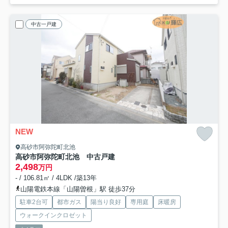
中古一戸建
NEW
高砂市阿弥陀町北池
高砂市阿弥陀町北池 中古戸建
2,498
万円
- / 106.81㎡ / 4LDK /築13年
山陽電鉄本線「山陽曽根」駅 徒歩37分
駐車2台可
都市ガス
陽当り良好
専用庭
床暖房
ウォークインクロゼット