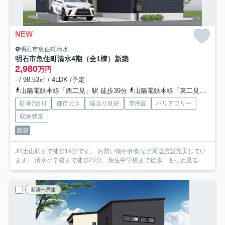
NEW
明石市魚住町清水
明石市魚住町清水4期（全1棟）新築
2,980
万円
- / 98.53㎡ / 4LDK /予定
山陽電鉄本線「西二見」駅 徒歩39分
山陽電鉄本線「東二見」駅 徒歩39分
駐車2台可
都市ガス
陽当り良好
専用庭
バリアフリー
収納豊富
新築
JR土山駅まで徒歩19分です。 お買い物や外食など周辺施設充実してい
ます。 清水小学校まで徒歩23分、魚住中学校まで徒歩...
もっと見る
新築一戸建