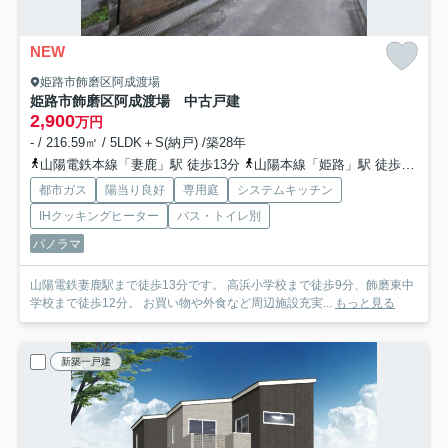
NEW
姫路市飾磨区阿成渡場
姫路市飾磨区阿成渡場 中古戸建
2,900
万円
- / 216.59㎡ / 5LDK＋S(納戸) /築28年
山陽電鉄本線「妻鹿」駅 徒歩13分
山陽本線「姫路」駅 徒歩55分
都市ガス
陽当り良好
専用庭
システムキッチン
IHクッキングヒーター
バス・トイレ別
パノラマ
山陽電鉄妻鹿駅まで徒歩13分です。 高浜小学校まで徒歩9分、飾磨東中
学校まで徒歩12分。 お買い物や外食など周辺施設充実...
もっと見る
新築一戸建