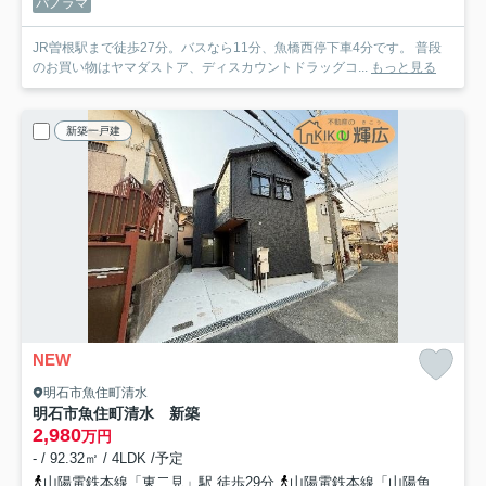
パノラマ
JR曽根駅まで徒歩27分。バスなら11分、魚橋西停下車4分です。 普段
のお買い物はヤマダストア、ディスカウントドラッグコ...
もっと見る
新築一戸建
NEW
明石市魚住町清水
明石市魚住町清水 新築
2,980
万円
- / 92.32㎡ / 4LDK /予定
山陽電鉄本線「東二見」駅 徒歩29分
山陽電鉄本線「山陽魚住」駅 徒歩30分