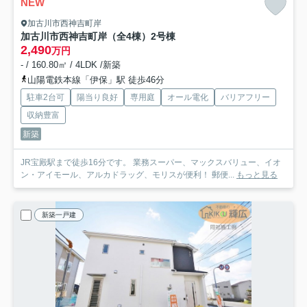
NEW
加古川市西神吉町岸
加古川市西神吉町岸（全4棟）2号棟
2,490
万円
- / 160.80㎡ / 4LDK /新築
山陽電鉄本線「伊保」駅 徒歩46分
駐車2台可
陽当り良好
専用庭
オール電化
バリアフリー
収納豊富
新築
JR宝殿駅まで徒歩16分です。 業務スーパー、マックスバリュー、イオ
ン・アイモール、アルカドラッグ、モリスが便利！ 郵便...
もっと見る
新築一戸建