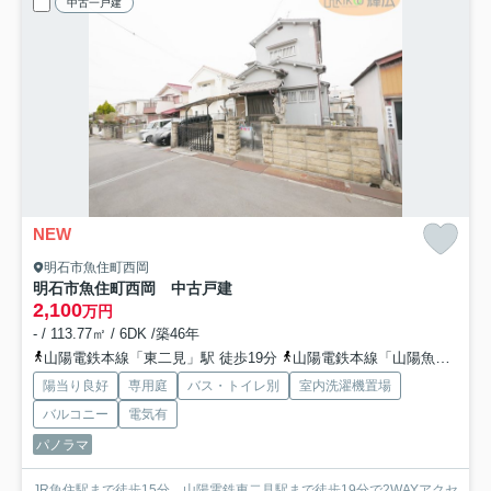
中古一戸建
NEW
明石市魚住町西岡
明石市魚住町西岡 中古戸建
2,100
万円
- / 113.77㎡ / 6DK /築46年
山陽電鉄本線「東二見」駅 徒歩19分
山陽電鉄本線「山陽魚住」駅 徒歩28分
陽当り良好
専用庭
バス・トイレ別
室内洗濯機置場
バルコニー
電気有
パノラマ
JR魚住駅まで徒歩15分、山陽電鉄東二見駅まで徒歩19分で2WAYアクセ