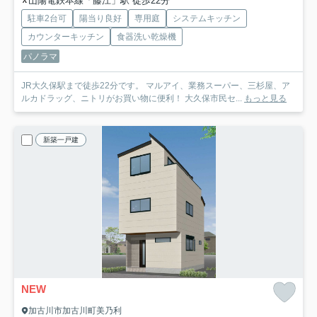
山陽電鉄本線「藤江」駅 徒歩22分
駐車2台可
陽当り良好
専用庭
システムキッチン
カウンターキッチン
食器洗い乾燥機
パノラマ
JR大久保駅まで徒歩22分です。 マルアイ、業務スーパー、三杉屋、ア
ルカドラッグ、ニトリがお買い物に便利！ 大久保市民セ...
もっと見る
新築一戸建
NEW
加古川市加古川町美乃利