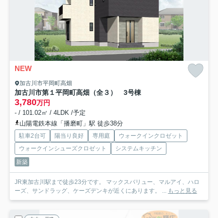
NEW
加古川市平岡町高畑
加古川市第１平岡町高畑（全３） 3号棟
3,780
万円
- / 101.02㎡ / 4LDK /予定
山陽電鉄本線「播磨町」駅 徒歩38分
駐車2台可
陽当り良好
専用庭
ウォークインクロゼット
ウォークインシューズクロゼット
システムキッチン
新築
JR東加古川駅まで徒歩23分です。 マックスバリュー、マルアイ、ハロ
ーズ、サンドラッグ、ケーズデンキが近くにあります。 ...
もっと見る