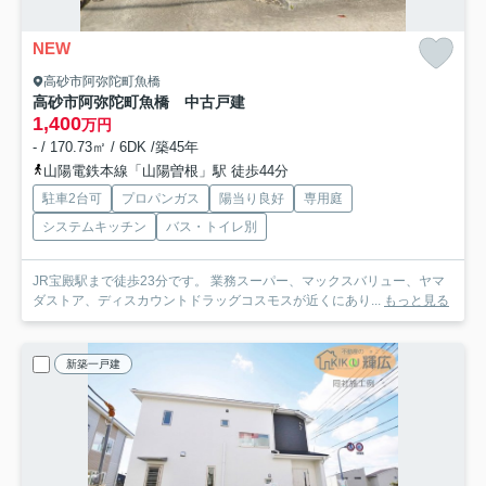
NEW
高砂市阿弥陀町魚橋
高砂市阿弥陀町魚橋 中古戸建
1,400
万円
- / 170.73㎡ / 6DK /築45年
山陽電鉄本線「山陽曽根」駅 徒歩44分
駐車2台可
プロパンガス
陽当り良好
専用庭
システムキッチン
バス・トイレ別
JR宝殿駅まで徒歩23分です。 業務スーパー、マックスバリュー、ヤマ
ダストア、ディスカウントドラッグコスモスが近くにあり...
もっと見る
新築一戸建