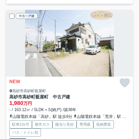
中古一戸建
NEW
高砂市高砂町藍屋町
高砂市高砂町藍屋町 中古戸建
1,980
万円
- / 163.12㎡ / 5LDK＋S(納戸) /築38年
山陽電鉄本線「高砂」駅 徒歩9分
山陽電鉄本線「荒井」駅 徒歩22分
駐車2台可
都市ガス
陽当り良好
専用庭
収納豊富
バス・トイレ別