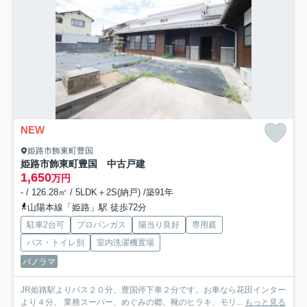
NEW
姫路市飾東町豊国
姫路市飾東町豊国 中古戸建
1,650
万円
- / 126.28㎡ / 5LDK＋2S(納戸) /築91年
山陽本線「姫路」駅 徒歩72分
駐車2台可
プロパンガス
陽当り良好
専用庭
バス・トイレ別
室内洗濯機置場
パノラマ
JR姫路駅よりバス２０分、豊国停下車２分です。お車なら花田インター
より４分。 業務スーパー、めぐみの郷、靴のヒラキ、モリ...
もっと見る