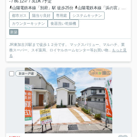
- / 86.12㎡ / 3LDK /予定
山陽電鉄本線「別府」駅 徒歩25分
山陽電鉄本線「浜の宮」駅 徒歩47分
都市ガス
陽当り良好
専用庭
システムキッチン
カウンターキッチン
食器洗い乾燥機
新築
JR東加古川駅まで徒歩１２分です。 マックスバリュー、マルハチ、業
務スーパー、スギ薬局、ロイヤルホームセンター等お買い物...
もっと見
る
新築一戸建