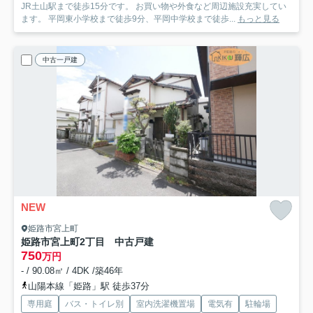
JR土山駅まで徒歩15分です。 お買い物や外食など周辺施設充実してい
ます。 平岡東小学校まで徒歩9分、平岡中学校まで徒歩...
もっと見る
中古一戸建
NEW
姫路市宮上町
姫路市宮上町2丁目 中古戸建
750
万円
- / 90.08㎡ / 4DK /築46年
山陽本線「姫路」駅 徒歩37分
専用庭
バス・トイレ別
室内洗濯機置場
電気有
駐輪場