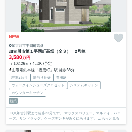
NEW
加古川市平岡町高畑
加古川市第１平岡町高畑（全３） 2号棟
3,580
万円
- / 102.26㎡ / 4LDK /予定
山陽電鉄本線「播磨町」駅 徒歩38分
駐車2台可
陽当り良好
専用庭
ウォークインシューズクロゼット
システムキッチン
カウンターキッチン
新築
JR東加古川駅まで徒歩23分です。 マックスバリュー、マルアイ、ハロ
ーズ、サンドラッグ、ケーズデンキが近くにあります。 ...
もっと見る