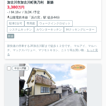
加古川市加古川町美乃利 新築
3,380
万円
- / 84.18㎡ / 3LDK /予定
山陽電鉄本線「浜の宮」駅 徒歩44分
駐車2台可
専用庭
ウォークインクロゼット
システムキッチン
カウンターキッチン
IHクッキングヒーター
新築
新快速の停車するJR加古川駅まで徒歩１２分です。 マルアイ、マルハ
チ、マックスバリュー、マツモトキヨシ、ニトリ等お買い物...
もっと見
る
中古一戸建