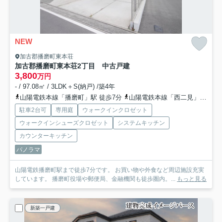
NEW
加古郡播磨町東本荘
加古郡播磨町東本荘2丁目 中古戸建
3,800
万円
- / 97.08㎡ / 3LDK＋S(納戸) /築4年
山陽電鉄本線「播磨町」駅 徒歩7分
山陽電鉄本線「西二見」駅 徒歩21分
駐車2台可
専用庭
ウォークインクロゼット
ウォークインシューズクロゼット
システムキッチン
カウンターキッチン
パノラマ
山陽電鉄播磨町駅まで徒歩7分です。 お買い物や外食など周辺施設充実
しています。 播磨町役場や郵便局、金融機関も徒歩圏内。...
もっと見る
新築一戸建