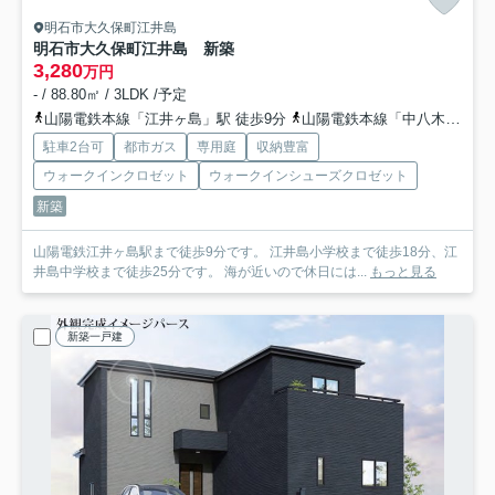
明石市大久保町江井島
明石市大久保町江井島 新築
3,280
万円
- / 88.80㎡ / 3LDK /予定
山陽電鉄本線「江井ヶ島」駅 徒歩9分
山陽電鉄本線「中八木」駅 徒歩14分
駐車2台可
都市ガス
専用庭
収納豊富
ウォークインクロゼット
ウォークインシューズクロゼット
新築
山陽電鉄江井ヶ島駅まで徒歩9分です。 江井島小学校まで徒歩18分、江
井島中学校まで徒歩25分です。 海が近いので休日には...
もっと見る
新築一戸建