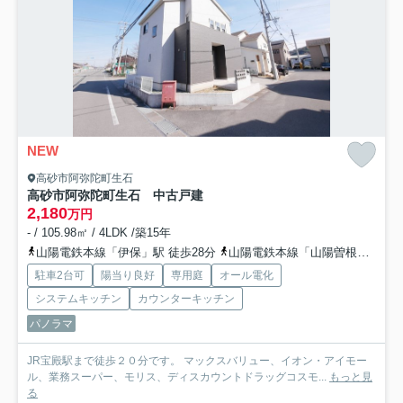
NEW
高砂市阿弥陀町生石
高砂市阿弥陀町生石 中古戸建
2,180
万円
- / 105.98㎡ / 4LDK /築15年
山陽電鉄本線「伊保」駅 徒歩28分
山陽電鉄本線「山陽曽根」駅 徒歩38分
駐車2台可
陽当り良好
専用庭
オール電化
システムキッチン
カウンターキッチン
パノラマ
JR宝殿駅まで徒歩２０分です。 マックスバリュー、イオン・アイモー
ル、業務スーパー、モリス、ディスカウントドラッグコスモ...
もっと見
る