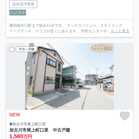
温水洗浄便座
パノラマ
播但線京口駅まで徒歩11分です。 マックスバリュー、スギドラッグ、
ケーズデンキ、ナフコが近くにあります。 市民センターや...
もっと見る
中古一戸建
NEW
加古川市尾上町口里
加古川市尾上町口里 中古戸建
1,580
万円