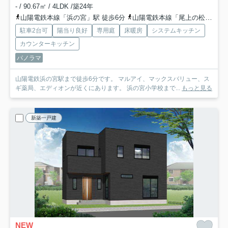
- / 90.67㎡ / 4LDK /築24年
山陽電鉄本線「浜の宮」駅 徒歩6分
山陽電鉄本線「尾上の松」駅 徒歩16分
駐車2台可
陽当り良好
専用庭
床暖房
システムキッチン
カウンターキッチン
パノラマ
山陽電鉄浜の宮駅まで徒歩6分です。 マルアイ、マックスバリュー、ス
ギ薬局、エディオンが近くにあります。 浜の宮小学校まで...
もっと見る
新築一戸建
NEW