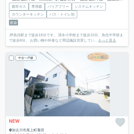
都市ガス
専用庭
バリアフリー
システムキッチン
カウンターキッチン
バス・トイレ別
新築
JR魚住駅まで徒歩16分です。 清水小学校まで徒歩10分、魚住中学校ま
で徒歩8分。 お買い物や外食など周辺施設充実してい...
もっと見る
中古一戸建
NEW
加古川市尾上町養田