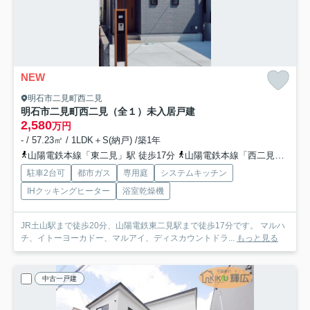
NEW
明石市二見町西二見
明石市二見町西二見（全１）未入居戸建
2,580
万円
- / 57.23㎡ / 1LDK＋S(納戸) /築1年
山陽電鉄本線「東二見」駅 徒歩17分
山陽電鉄本線「西二見」駅 徒歩18分
駐車2台可
都市ガス
専用庭
システムキッチン
IHクッキングヒーター
浴室乾燥機
JR土山駅まで徒歩20分、山陽電鉄東二見駅まで徒歩17分です。 マルハ
チ、イトーヨーカドー、マルアイ、ディスカウントドラ...
もっと見る
中古一戸建