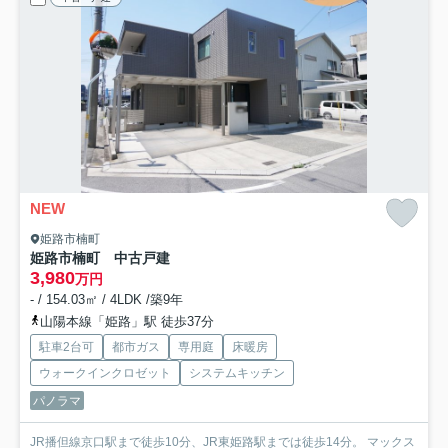
NEW
姫路市楠町
姫路市楠町 中古戸建
3,980
万円
- / 154.03㎡ / 4LDK /築9年
山陽本線「姫路」駅 徒歩37分
駐車2台可
都市ガス
専用庭
床暖房
ウォークインクロゼット
システムキッチン
パノラマ
JR播但線京口駅まで徒歩10分、JR東姫路駅までは徒歩14分。 マックス