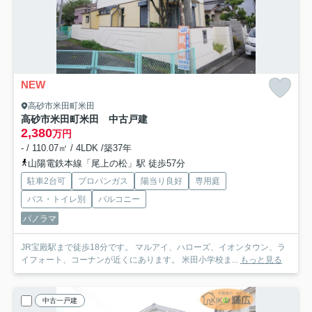
NEW
高砂市米田町米田
高砂市米田町米田 中古戸建
2,380
万円
- / 110.07㎡ / 4LDK /築37年
山陽電鉄本線「尾上の松」駅 徒歩57分
駐車2台可
プロパンガス
陽当り良好
専用庭
バス・トイレ別
バルコニー
パノラマ
JR宝殿駅まで徒歩18分です。 マルアイ、ハローズ、イオンタウン、ラ
イフォート、コーナンが近くにあります。 米田小学校ま...
もっと見る
中古一戸建