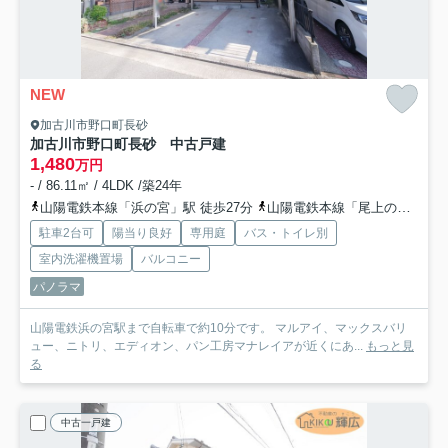
NEW
加古川市野口町長砂
加古川市野口町長砂 中古戸建
1,480
万円
- / 86.11㎡ / 4LDK /築24年
山陽電鉄本線「浜の宮」駅 徒歩27分
山陽電鉄本線「尾上の松」駅 徒歩33分
駐車2台可
陽当り良好
専用庭
バス・トイレ別
室内洗濯機置場
バルコニー
パノラマ
山陽電鉄浜の宮駅まで自転車で約10分です。 マルアイ、マックスバリ
ュー、ニトリ、エディオン、パン工房マナレイアが近くにあ...
もっと見
る
中古一戸建