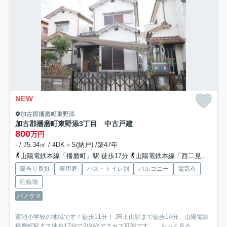
NEW
加古郡播磨町東野添
加古郡播磨町東野添3丁目 中古戸建
800
万円
- / 75.34㎡ / 4DK＋S(納戸) /築47年
山陽電鉄本線「播磨町」駅 徒歩17分
山陽電鉄本線「西二見」駅 徒歩19分
陽当り良好
専用庭
バス・トイレ別
バルコニー
電気有
駐輪場
パノラマ
蓮池小学校の地域です！徒歩11分！ JR土山駅まで徒歩14分、山陽電鉄
播磨町駅まで徒歩17分で2WAYアクセス可能です。...
もっと見る