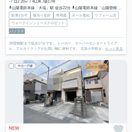
- / 112.20㎡ / 4LDK /築17年
山陽電鉄本線「大塩」駅 徒歩22分
山陽電鉄本線「山陽曽根」駅 徒歩25分
駐車2台可
陽当り良好
専用庭
オール電化
リフォーム済
ウォークインシューズクロゼット
パノラマ
JR曽根駅まで徒歩17分です。 トーホー、スーパーセンタートライア
ル、アルカドラッグがお買い物に便利です。 北浜小学校ま...
もっと見る
中古一戸建
NEW