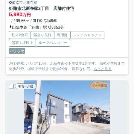
姫路市北新在家
姫路市北新在家2丁目 店舗付住宅
5,980
万円
- / 199.66㎡ / 3LDK /築46年
山陽本線「姫路」駅 徒歩53分
駐車2台可
陽当り良好
専用庭
システムキッチン
浴室１坪以上
ルーフバルコニー
パノラマ
JR姫路駅よりバス15分、北新在家停下車徒歩1分です。 城乾小学校まで
徒歩21分、城乾中学校まで徒歩24分。 閑静な住宅...
もっと見る
中古一戸建