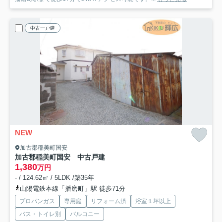
中古一戸建
NEW
加古郡稲美町国安
加古郡稲美町国安 中古戸建
1,380
万円
- / 124.62㎡ / 5LDK /築35年
山陽電鉄本線「播磨町」駅 徒歩71分
プロパンガス
専用庭
リフォーム済
浴室１坪以上
バス・トイレ別
バルコニー