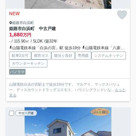
NEW
姫路市白浜町
姫路市白浜町 中古戸建
1,680
万円
- / 115.90㎡ / 5LDK /築32年
山陽電鉄本線「白浜の宮」駅 徒歩19分
山陽電鉄本線「八家」駅 徒歩25分
駐車2台可
都市ガス
陽当り良好
専用庭
システムキッチン
カウンターキッチン
パノラマ
山陽電鉄白浜の宮駅まで徒歩19分です。 マルアイ、マックスバリュ
ー、ディスカウントドラッグコスモス、ハウジングランドいな...
もっと
見る
中古一戸建