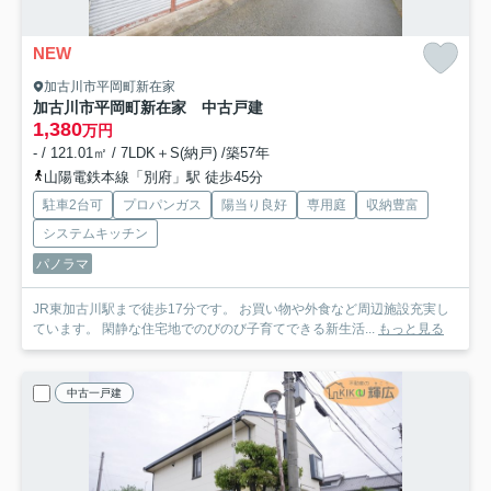
NEW
加古川市平岡町新在家
加古川市平岡町新在家 中古戸建
1,380
万円
- / 121.01㎡ / 7LDK＋S(納戸) /築57年
山陽電鉄本線「別府」駅 徒歩45分
駐車2台可
プロパンガス
陽当り良好
専用庭
収納豊富
システムキッチン
パノラマ
JR東加古川駅まで徒歩17分です。 お買い物や外食など周辺施設充実し
ています。 閑静な住宅地でのびのび子育てできる新生活...
もっと見る
中古一戸建