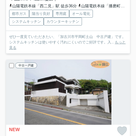
山陽電鉄本線「西二見」駅 徒歩36分
山陽電鉄本線「播磨町」駅 徒歩36分
都市ガス
陽当り良好
専用庭
オール電化
システムキッチン
カウンターキッチン
ぜひ一度見ていただきたい、「加古川市平岡町土山 中古戸建」です。
システムキッチンは使いやすく汚れにくいのでご好評です。入...
もっと
見る
中古一戸建
NEW