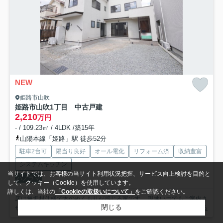
NEW
姫路市山吹
姫路市山吹1丁目 中古戸建
2,210
万円
- / 109.23㎡ / 4LDK /築15年
山陽本線「姫路」駅 徒歩52分
駐車2台可
陽当り良好
オール電化
リフォーム済
収納豊富
システムキッチン
当サイトでは、お客様の当サイト利用状況把握、サービス向上検討を目的と
パノラマ
して、クッキー（Cookie）を使用しています。
詳しくは、当社の
「Cookieの取扱いについて」
をご確認ください。
床は無垢材仕様で木のぬくもりが感じる家です。 現地いつでもご案内さ
閉じる
せていただきます。ぜひ、ご覧ください。 高砂市 加古川...
もっと見る