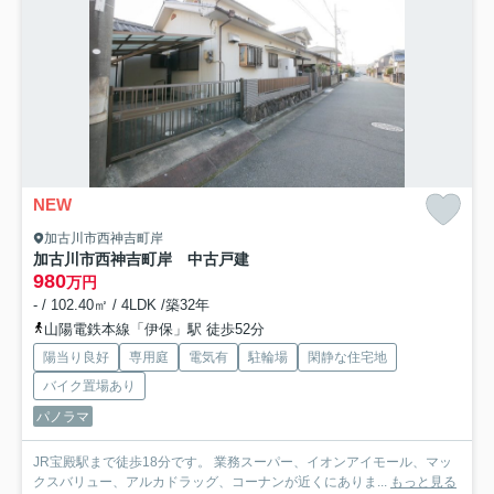
NEW
加古川市西神吉町岸
加古川市西神吉町岸 中古戸建
980
万円
- / 102.40㎡ / 4LDK /築32年
山陽電鉄本線「伊保」駅 徒歩52分
陽当り良好
専用庭
電気有
駐輪場
閑静な住宅地
バイク置場あり
パノラマ
JR宝殿駅まで徒歩18分です。 業務スーパー、イオンアイモール、マッ
クスバリュー、アルカドラッグ、コーナンが近くにありま...
もっと見る