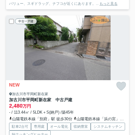
バリュー、スギドラッグ、ナフコが近くにあります。...
もっと見る
中古一戸建
NEW
加古川市平岡町新在家
加古川市平岡町新在家 中古戸建
2,480
万円
- / 113.44㎡ / 5LDK＋S(納戸) /築45年
山陽電鉄本線「別府」駅 徒歩30分
山陽電鉄本線「浜の宮」駅 徒歩43分
駐車2台可
専用庭
オール電化
収納豊富
システムキッチン
IHクッキングヒーター