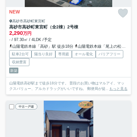
NEW
高砂市高砂町東宮町
高砂市高砂町東宮町（全2棟）2号棟
2,290
万円
- / 97.30㎡ / 4LDK /予定
山陽電鉄本線「高砂」駅 徒歩18分
山陽電鉄本線「尾上の松」駅 徒歩34分
駐車2台可
陽当り良好
専用庭
オール電化
バリアフリー
収納豊富
新築
山陽電鉄高砂駅まで徒歩18分です。 普段のお買い物はマルアイ、マッ
クスバリュー、アルカドラッグがいいですね。 郵便局が徒...
もっと見る
中古一戸建