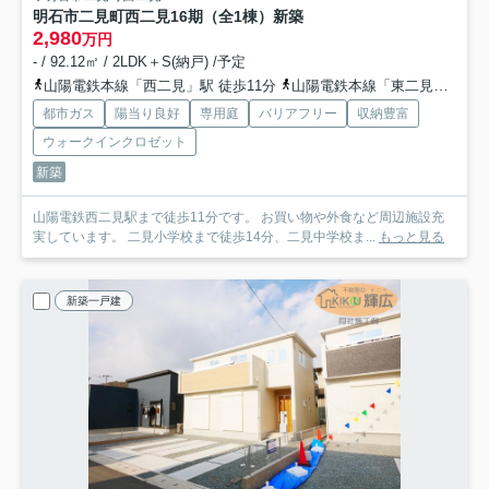
明石市二見町西二見16期（全1棟）新築
2,980
万円
- / 92.12㎡ / 2LDK＋S(納戸) /予定
山陽電鉄本線「西二見」駅 徒歩11分
山陽電鉄本線「東二見」駅 徒歩15分
都市ガス
陽当り良好
専用庭
バリアフリー
収納豊富
ウォークインクロゼット
新築
山陽電鉄西二見駅まで徒歩11分です。 お買い物や外食など周辺施設充
実しています。 二見小学校まで徒歩14分、二見中学校ま...
もっと見る
新築一戸建