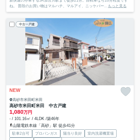
新快速の停車するJR加古川駅まで徒歩21分。自転車なら10分程度です
ね。 普段のお買い物はマルハチ、マルアイ、ニッケパー...
もっと見る
中古一戸建
NEW
高砂市米田町米田
高砂市米田町米田 中古戸建
1,080
万円
- / 101.16㎡ / 4LDK /築46年
山陽電鉄本線「高砂」駅 徒歩41分
駐車2台可
プロパンガス
陽当り良好
室内洗濯機置場