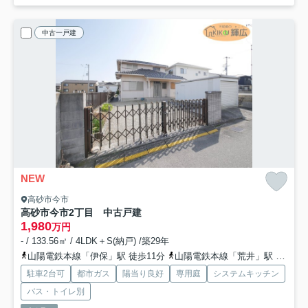
中古一戸建
NEW
高砂市今市
高砂市今市2丁目 中古戸建
1,980
万円
- / 133.56㎡ / 4LDK＋S(納戸) /築29年
山陽電鉄本線「伊保」駅 徒歩11分
山陽電鉄本線「荒井」駅 徒歩20分
駐車2台可
都市ガス
陽当り良好
専用庭
システムキッチン
バス・トイレ別