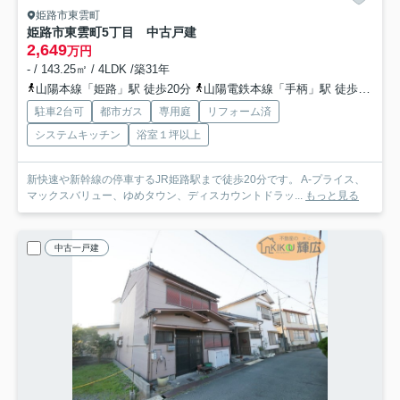
姫路市東雲町
姫路市東雲町5丁目 中古戸建
2,649
万円
- / 143.25㎡ / 4LDK /築31年
山陽本線「姫路」駅 徒歩20分
山陽電鉄本線「手柄」駅 徒歩30分
駐車2台可
都市ガス
専用庭
リフォーム済
システムキッチン
浴室１坪以上
新快速や新幹線の停車するJR姫路駅まで徒歩20分です。 A-プライス、
マックスバリュー、ゆめタウン、ディスカウントドラッ...
もっと見る
中古一戸建