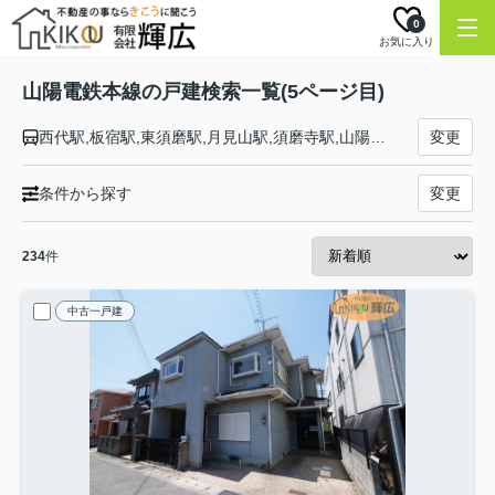
0
お気に入り
山陽電鉄本線の戸建検索一覧(5ページ目)
西代駅,板宿駅,東須磨駅,月見山駅,須磨寺駅,山陽須磨駅,須磨浦公園駅,山陽塩屋駅,滝の茶屋駅,東垂水駅,山陽垂水駅,霞ヶ丘駅,舞子公園駅,西舞子駅,大蔵谷駅,人丸前駅,明石駅,西新町駅,林崎松江海岸駅,藤江駅,中八木駅,江井ヶ島駅,西江井ヶ島駅,山陽魚住駅,東二見駅,西二見駅,播磨町駅,別府駅,浜の宮駅,尾上の松駅,高砂駅,荒井駅,伊保駅,山陽曽根駅,大塩駅,的形駅,八家駅,白浜の宮駅,妻鹿駅,飾磨駅,亀山駅,手柄駅,姫路駅
変更
条件から探す
変更
234
件
中古一戸建