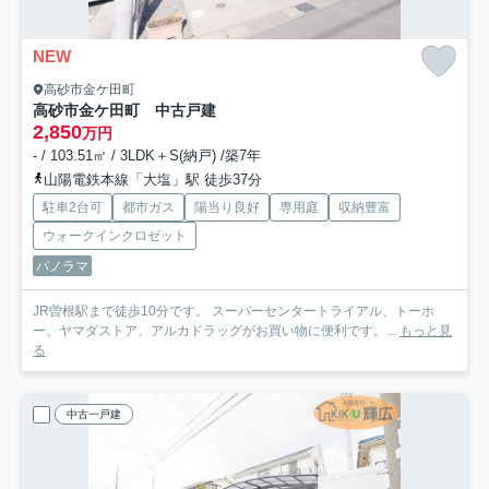
NEW
高砂市金ケ田町
高砂市金ケ田町 中古戸建
2,850
万円
- / 103.51㎡ / 3LDK＋S(納戸) /築7年
山陽電鉄本線「大塩」駅 徒歩37分
駐車2台可
都市ガス
陽当り良好
専用庭
収納豊富
ウォークインクロゼット
パノラマ
JR曽根駅まで徒歩10分です。 スーパーセンタートライアル、トーホ
ー、ヤマダストア、アルカドラッグがお買い物に便利です。...
もっと見
る
中古一戸建