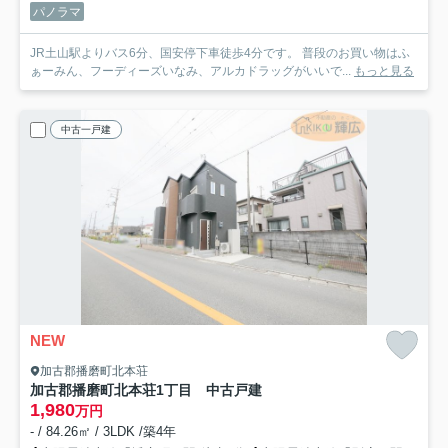
パノラマ
JR土山駅よりバス6分、国安停下車徒歩4分です。 普段のお買い物はふ
ぁーみん、フーディーズいなみ、アルカドラッグがいいで...
もっと見る
中古一戸建
NEW
加古郡播磨町北本荘
加古郡播磨町北本荘1丁目 中古戸建
1,980
万円
- / 84.26㎡ / 3LDK /築4年