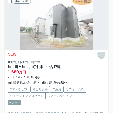
中古一戸建
NEW
加古川市加古川町中津
加古川市加古川町中津 中古戸建
1,680
万円
- / 88.19㎡ / 3LDK /築6年
山陽電鉄本線「尾上の松」駅 徒歩58分
プロパンガス
陽当り良好
専用庭
リフォーム済
ウォークインクロゼット
システムキッチン
パノラマ