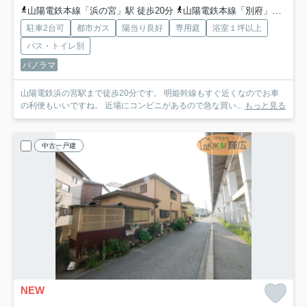
山陽電鉄本線「浜の宮」駅 徒歩20分
山陽電鉄本線「別府」駅 徒歩16分
駐車2台可
都市ガス
陽当り良好
専用庭
浴室１坪以上
バス・トイレ別
パノラマ
山陽電鉄浜の宮駅まで徒歩20分です。 明姫幹線もすぐ近くなのでお車
の利便もいいですね。 近場にコンビニがあるので急な買い...
もっと見る
中古一戸建
NEW