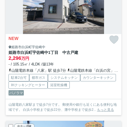
NEW
姫路市白浜町宇佐崎中
姫路市白浜町宇佐崎中1丁目 中古戸建
2,296
万円
- / 105.15㎡ / 4LDK /築13年
山陽電鉄本線「八家」駅 徒歩7分
山陽電鉄本線「白浜の宮」駅 徒歩21分
駐車2台可
都市ガス
システムキッチン
カウンターキッチン
IHクッキングヒーター
浴室乾燥機
パノラマ
山陽電鉄八家駅まで徒歩7分です。 郵便局や銀行も近くにある便利な地
域です。 白浜小学校まで徒歩22分、灘中学校まで徒歩2...
もっと見る
中古一戸建