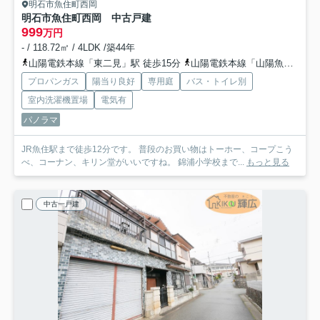
明石市魚住町西岡
明石市魚住町西岡 中古戸建
999
万円
- / 118.72㎡ / 4LDK /築44年
山陽電鉄本線「東二見」駅 徒歩15分
山陽電鉄本線「山陽魚住」駅 徒歩20分
プロパンガス
陽当り良好
専用庭
バス・トイレ別
室内洗濯機置場
電気有
パノラマ
JR魚住駅まで徒歩12分です。 普段のお買い物はトーホー、コープこう
べ、コーナン、キリン堂がいいですね。 錦浦小学校まで...
もっと見る
中古一戸建