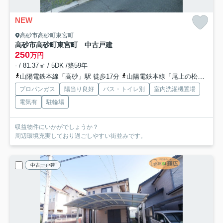
NEW
高砂市高砂町東宮町
高砂市高砂町東宮町 中古戸建
250
万円
- / 81.37㎡ / 5DK /築59年
山陽電鉄本線「高砂」駅 徒歩17分
山陽電鉄本線「尾上の松」駅 徒歩33分
プロパンガス
陽当り良好
バス・トイレ別
室内洗濯機置場
電気有
駐輪場
収益物件にいかがでしょうか？
周辺環境充実しており過ごしやすい街並みです。
中古一戸建