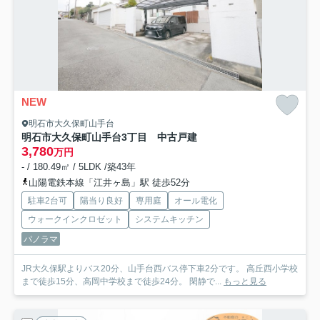
NEW
明石市大久保町山手台
明石市大久保町山手台3丁目 中古戸建
3,780
万円
- / 180.49㎡ / 5LDK /築43年
山陽電鉄本線「江井ヶ島」駅 徒歩52分
駐車2台可
陽当り良好
専用庭
オール電化
ウォークインクロゼット
システムキッチン
パノラマ
JR大久保駅よりバス20分、山手台西バス停下車2分です。 高丘西小学校
まで徒歩15分、高岡中学校まで徒歩24分。 閑静で...
もっと見る