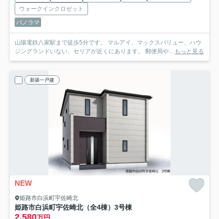
ウォークインクロゼット
パノラマ
山陽電鉄八家駅まで徒歩5分です。 マルアイ、マックスバリュー、ハウ
ジングランドいない、セリアが近くにあります。 郵便局や...
もっと見る
新築一戸建
NEW
姫路市白浜町宇佐崎北
姫路市白浜町宇佐崎北（全4棟）3号棟
2,580
万円