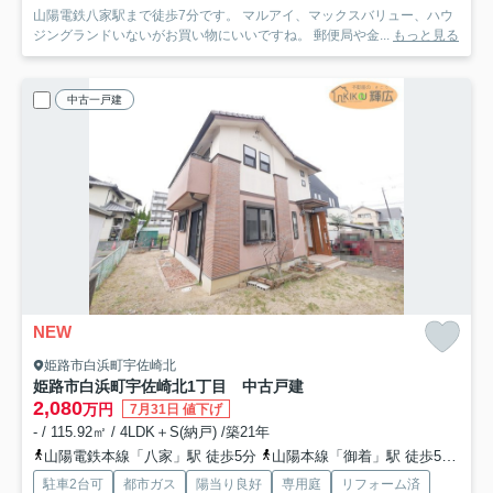
山陽電鉄八家駅まで徒歩7分です。 マルアイ、マックスバリュー、ハウ
ジングランドいないがお買い物にいいですね。 郵便局や金...
もっと見る
中古一戸建
NEW
姫路市白浜町宇佐崎北
姫路市白浜町宇佐崎北1丁目 中古戸建
2,080
万円
7月31日 値下げ
- / 115.92㎡ / 4LDK＋S(納戸) /築21年
山陽電鉄本線「八家」駅 徒歩5分
山陽本線「御着」駅 徒歩53分
山
駐車2台可
都市ガス
陽当り良好
専用庭
リフォーム済