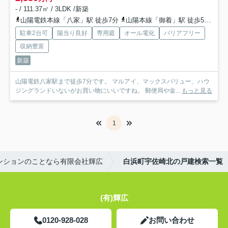
- / 111.37㎡ / 3LDK /新築
山陽電鉄本線「八家」駅 徒歩7分
山陽本線「御着」駅 徒歩52分
山
駐車2台可
陽当り良好
専用庭
オール電化
バリアフリー
収納豊富
新築
山陽電鉄八家駅まで徒歩7分です。 マルアイ、マックスバリュー、ハウ
ジングランドいないがお買い物にいいですね。 郵便局や金...
もっと見る
1
ンションのことなら有限会社輝広
白浜町宇佐崎北の戸建検索一覧
(有)輝広
0120-928-028
お問い合わせ