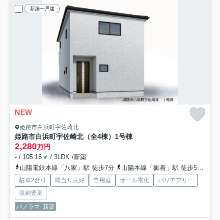
新築一戸建
NEW
姫路市白浜町宇佐崎北
姫路市白浜町宇佐崎北（全4棟）1号棟
2,280
万円
- / 105.16㎡ / 3LDK /新築
山陽電鉄本線「八家」駅 徒歩7分
山陽本線「御着」駅 徒歩52分
山
駐車2台可
陽当り良好
専用庭
オール電化
バリアフリー
収納豊富
パノラマ
新築