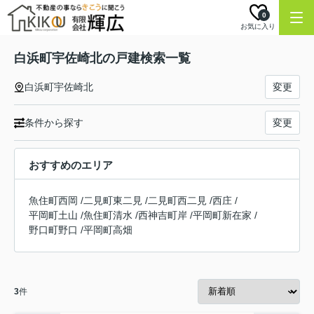
0
お気に入り
白浜町宇佐崎北の戸建検索一覧
白浜町宇佐崎北
変更
条件から探す
変更
おすすめのエリア
魚住町西岡
/
二見町東二見
/
二見町西二見
/
西庄
/
平岡町土山
/
魚住町清水
/
西神吉町岸
/
平岡町新在家
/
野口町野口
/
平岡町高畑
3
件