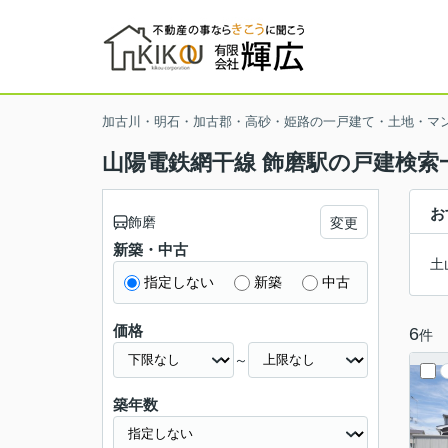
加古川・明石・加古郡・高砂・姫路の一戸建て・土地・マ
山陽電鉄網干線 飾磨駅の戸建検索
お
飾磨
変更
新築・中古
土
指定しない
新築
中古
価格
6
件
～
築年数