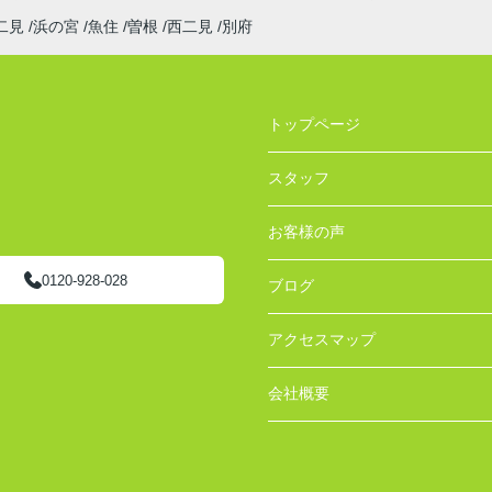
二見
浜の宮
魚住
曽根
西二見
別府
トップページ
スタッフ
お客様の声
0120-928-028
ブログ
アクセスマップ
会社概要