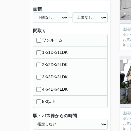
面積
～
山陽
間取り
高浜
ワンルーム
お買
加古
1K/1DK/1LDK
2K/2DK/2LDK
3K/3DK/3LDK
4K/4DK/4LDK
5K以上
山陽
駅・バス停からの時間
高浜
お買
加古