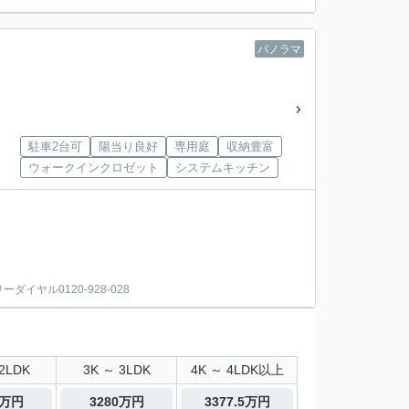
パノラマ
駐車2台可
陽当り良好
専用庭
収納豊富
ウォークインクロゼット
システムキッチン
ヤル0120-928-028
2LDK
3K ～ 3LDK
4K ～ 4LDK以上
0万円
3280万円
3377.5万円