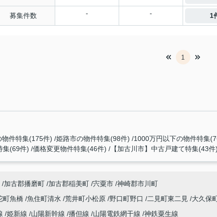
-
-
募集件数
1
1
物件特集(175件)
姫路市の物件特集(98件)
1000万円以下の物件特集(7
集(69件)
価格変更物件特集(46件)
【加古川市】中古戸建て特集(43件
加古郡播磨町
加古郡稲美町
宍粟市
神崎郡市川町
陀町魚橋
魚住町清水
荒井町小松原
野口町野口
二見町東二見
大久保
線
姫新線
山陽新幹線
播但線
山陽電鉄網干線
神鉄粟生線