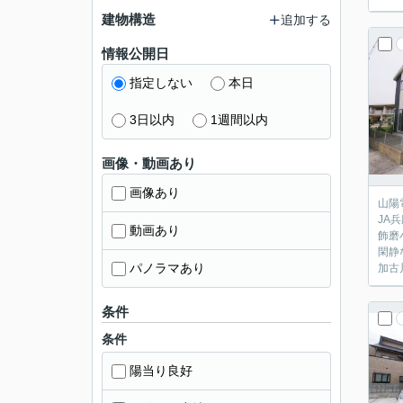
建物構造
追加する
情報公開日
指定しない
本日
3日以内
1週間以内
画像・動画あり
画像あり
山陽
JA
動画あり
飾磨
閑静
パノラマあり
加古
条件
条件
陽当り良好