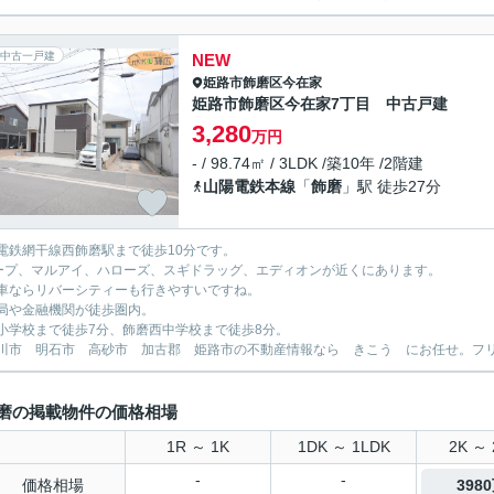
中古一戸建
NEW
姫路市
飾磨区今在家
姫路市飾磨区今在家7丁目 中古戸建
3,280
万円
- / 98.74㎡ / 3LDK /築10年 /2階建
山陽電鉄本線
「
飾磨
」駅 徒歩27分
電鉄網干線西飾磨駅まで徒歩10分です。
ープ、マルアイ、ハローズ、スギドラッグ、エディオンが近くにあります。
車ならリバーシティーも行きやすいですね。
局や金融機関が徒歩圏内。
小学校まで徒歩7分、飾磨西中学校まで徒歩8分。
川市 明石市 高砂市 加古郡 姫路市の不動産情報なら きこう にお任せ。フリーダイ
磨の掲載物件の価格相場
1R ～ 1K
1DK ～ 1LDK
2K ～ 
-
-
価格相場
398