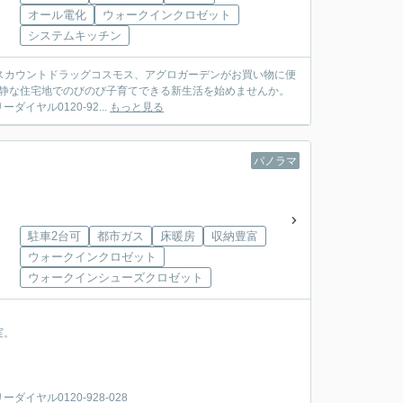
オール電化
ウォークインクロゼット
システムキッチン
ディスカウントドラッグコスモス、アグロガーデンがお買い物に便
 閑静な住宅地でのびのび子育てできる新生活を始めませんか。
ヤル0120-92...
もっと見る
パノラマ
駐車2台可
都市ガス
床暖房
収納豊富
ウォークインクロゼット
ウォークインシューズクロゼット
実。
ヤル0120-928-028