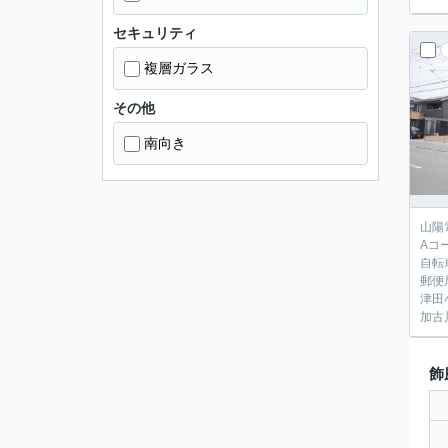
セキュリティ
複層ガラス
その他
南向き
山陽
Aコ
自転
郵便
津田
加古
飾