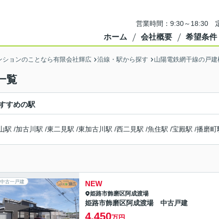
営業時間：9:30～18:3
ホーム
会社概要
希望条件
ンションのことなら有限会社輝広
沿線・駅から探す
山陽電鉄網干線の戸建
一覧
すすめの駅
山駅
/
加古川駅
/
東二見駅
/
東加古川駅
/
西二見駅
/
魚住駅
/
宝殿駅
/
播磨町
中古一戸建
NEW
姫路市
飾磨区阿成渡場
姫路市飾磨区阿成渡場 中古戸建
4,450
万円