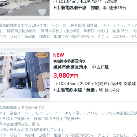
- / 101.84㎡ / 4LDK /築4年 /2階建
山陽電鉄網干線
「
飾磨
」駅 徒歩19分
電鉄飾磨駅まで徒歩19分です。 ハローズ、JA兵庫西 旬彩蔵 、リバーシティ、
す。 郵便局が徒歩圏内。 津田小学校まで徒歩9分、飾磨西中学校まで徒歩15分。
川市 明石市 高砂市 加古郡 姫路市の不動産情報なら きこう にお任せ。フリーダイ
中古一戸建
NEW
姫路市
飾磨区清水
姫路市飾磨区清水 中古戸建
3,980
万円
- / 108.45㎡ / 2LDK＋S(納戸) /築4年 /3階建
山陽電鉄本線
「
飾磨
」駅 徒歩4分
電鉄飾磨駅まで徒歩4分です。
アイ、業務スーパー、リバーシティー、キリン堂、アグロガーデンなど商業施設充
小学校まで徒歩9分、飾磨中部中学校まで徒歩8分。
局や金融機関も徒歩圏内。
い物や外食など周辺施設充実しています。
川市 明石市 高砂市 加古郡 姫路市の不動産情報なら きこう にお任せ。フリーダイ