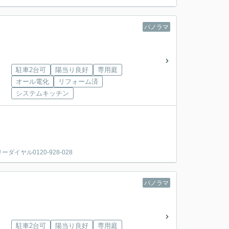
パノラマ
駐車2台可
陽当り良好
専用庭
オール電化
リフォーム済
システムキッチン
ヤル0120-928-028
パノラマ
駐車2台可
陽当り良好
専用庭