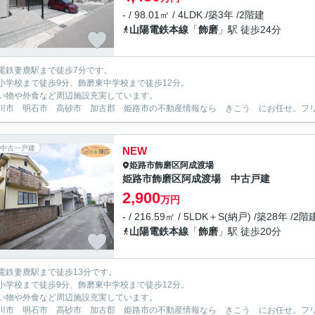
- / 98.01㎡ / 4LDK /築3年 /2階建
山陽電鉄本線
「
飾磨
」駅 徒歩24分
電鉄妻鹿駅まで徒歩7分です。
小学校まで徒歩9分、飾磨東中学校まで徒歩12分。
い物や外食など周辺施設充実しています。
川市 明石市 高砂市 加古郡 姫路市の不動産情報なら きこう にお任せ。フリーダイ
中古一戸建
NEW
姫路市
飾磨区阿成渡場
姫路市飾磨区阿成渡場 中古戸建
2,900
万円
- / 216.59㎡ / 5LDK＋S(納戸) /築28年 /2階
山陽電鉄本線
「
飾磨
」駅 徒歩20分
電鉄妻鹿駅まで徒歩13分です。
小学校まで徒歩9分、飾磨東中学校まで徒歩12分。
い物や外食など周辺施設充実しています。
川市 明石市 高砂市 加古郡 姫路市の不動産情報なら きこう にお任せ。フリーダイ