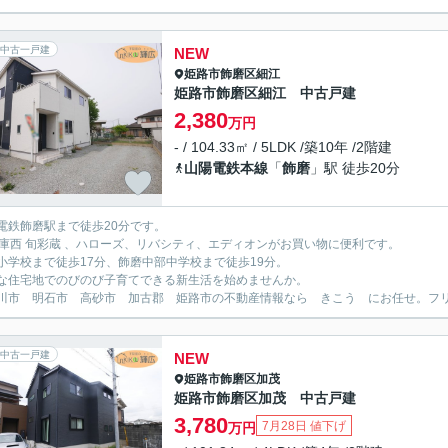
中古一戸建
NEW
姫路市
飾磨区細江
姫路市飾磨区細江 中古戸建
2,380
万円
- / 104.33㎡ / 5LDK /築10年 /2階建
山陽電鉄本線
「
飾磨
」駅 徒歩20分
電鉄飾磨駅まで徒歩20分です。
兵庫西 旬彩蔵 、ハローズ、リバシティ、エディオンがお買い物に便利です。
小学校まで徒歩17分、飾磨中部中学校まで徒歩19分。
な住宅地でのびのび子育てできる新生活を始めませんか。
川市 明石市 高砂市 加古郡 姫路市の不動産情報なら きこう にお任せ。フリーダイ
中古一戸建
NEW
姫路市
飾磨区加茂
姫路市飾磨区加茂 中古戸建
3,780
7月28日 値下げ
万円