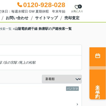
0120-928-028
0
0 定休日：毎週水曜日 GW 夏期休暇 年末年始
お気に入り
お問い合わせ
サイトマップ
売却査定
山陽電鉄網干線 飾磨駅の戸建検索一覧
検索一覧
駅
/
浜の宮駅
/
尾上の松駅
来店予約
パノラマ