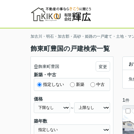
加古川・明石・加古郡・高砂・姫路の一戸建て・土地・マ
飾東町豊国の戸建検索一覧
お
飾東町豊国
変更
新築・中古
魚
指定しない
新築
中古
価格
1
件
～
築年数