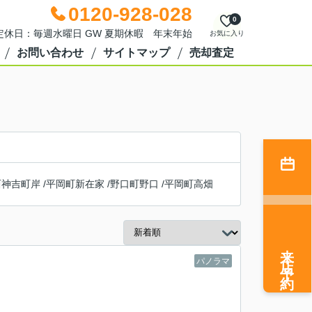
0120-928-028
0
0 定休日：毎週水曜日 GW 夏期休暇 年末年始
お気に入り
お問い合わせ
サイトマップ
売却査定
西神吉町岸
/
平岡町新在家
/
野口町野口
/
平岡町高畑
来店予約
パノラマ