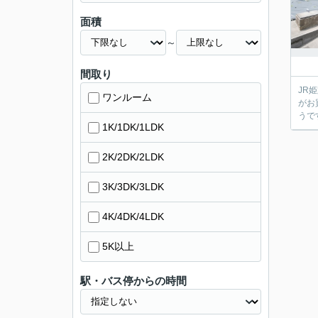
面積
～
間取り
JR
ワンルーム
がお
うで
1K/1DK/1LDK
2K/2DK/2LDK
3K/3DK/3LDK
4K/4DK/4LDK
5K以上
駅・バス停からの時間