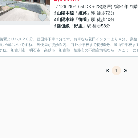
- / 126.28㎡ / 5LDK＋2S(納戸) /築91年 /1
山陽本線
「
姫路
」駅 徒歩72分
山陽本線
「
御着
」駅 徒歩40分
播但線
「
野里
」駅 徒歩58分
姫路駅よりバス２０分、豊国停下車２分です。お車なら花田インターより４分。 業
買い物にいいですね。 郵便局が徒歩圏内。 谷外小学校まで徒歩5分、城山中学校ま
すね。 加古川市 明石市 高砂市 加古郡 姫路市の不動産情報なら きこう にお任
1