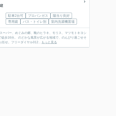
階建
駐車2台可
プロパンガス
陽当り良好
専用庭
バス・トイレ別
室内洗濯機置場
務スーパー、めぐみの郷、靴のヒラキ、モリス、マツモトキヨシ
で徒歩16分。 のどかな風景が広がる地域で、のんびり過ごせそ
せ。フリーダイヤル012...
もっと見る