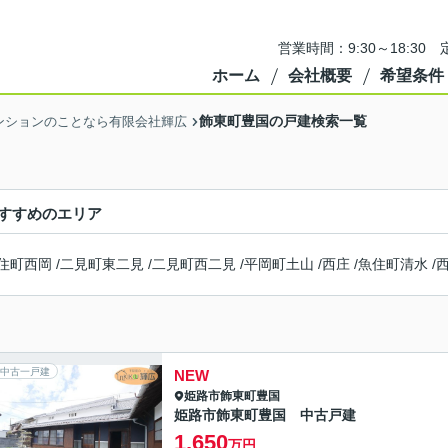
営業時間：9:30～18:3
ホーム
会社概要
希望条件
飾東町豊国の戸建検索一覧
ンションのことなら有限会社輝広
すすめのエリア
住町西岡
/
二見町東二見
/
二見町西二見
/
平岡町土山
/
西庄
/
魚住町清水
/
中古一戸建
NEW
姫路市
飾東町豊国
姫路市飾東町豊国 中古戸建
1,650
万円