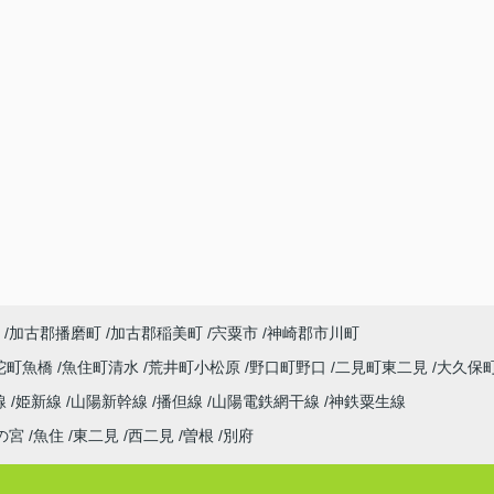
加古郡播磨町
加古郡稲美町
宍粟市
神崎郡市川町
陀町魚橋
魚住町清水
荒井町小松原
野口町野口
二見町東二見
大久保
線
姫新線
山陽新幹線
播但線
山陽電鉄網干線
神鉄粟生線
の宮
魚住
東二見
西二見
曽根
別府