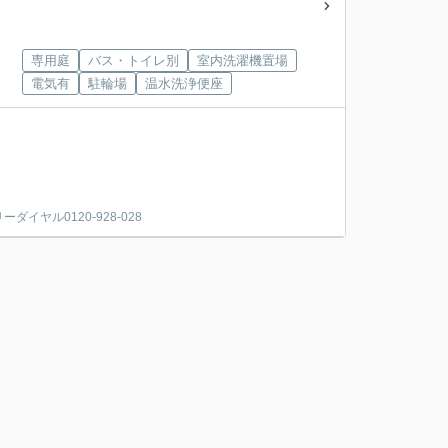
専用庭
バス・トイレ別
室内洗濯機置場
電気有
駐輪場
温水洗浄便座
ヤル0120-928-028