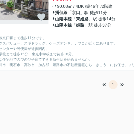
- / 90.08㎡ / 4DK /築46年 /2階建
播但線
「
京口
」駅 徒歩11分
山陽本線
「
東姫路
」駅 徒歩14分
山陽本線
「
姫路
」駅 徒歩37分
線京口駅まで徒歩11分です。
クスバリュー、スギドラッグ、ケーズデンキ、ナフコが近くにあります。
センターや郵便局が徒歩圏内。
学校まで徒歩15分、東光中学校まで徒歩18分。
な住宅地でのびのび子育てできる新生活を始めませんか。
川市 明石市 高砂市 加古郡 姫路市の不動産情報なら きこう にお任せ。フリーダイ
1