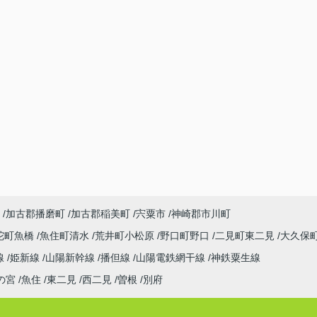
加古郡播磨町
加古郡稲美町
宍粟市
神崎郡市川町
陀町魚橋
魚住町清水
荒井町小松原
野口町野口
二見町東二見
大久保
線
姫新線
山陽新幹線
播但線
山陽電鉄網干線
神鉄粟生線
の宮
魚住
東二見
西二見
曽根
別府