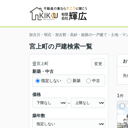
加古川・明石・加古郡・高砂・姫路の一戸建て・土地・マ
宮上町の戸建検索一覧
お
宮上町
変更
新築・中古
魚
指定しない
新築
中古
価格
1
件
～
築年数