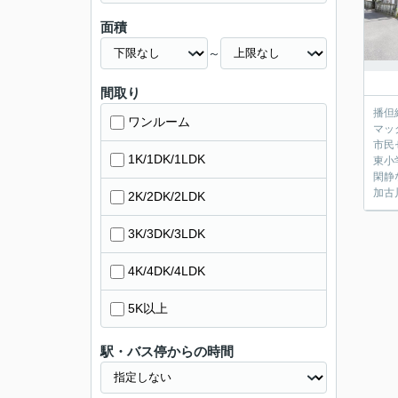
面積
～
間取り
播但
ワンルーム
マッ
市民
1K/1DK/1LDK
東小
閑静
加古
2K/2DK/2LDK
3K/3DK/3LDK
4K/4DK/4LDK
5K以上
駅・バス停からの時間