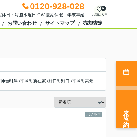
0120-928-028
0
0 定休日：毎週水曜日 GW 夏期休暇 年末年始
お気に入り
お問い合わせ
サイトマップ
売却査定
西神吉町岸
/
平岡町新在家
/
野口町野口
/
平岡町高畑
来店予約
パノラマ