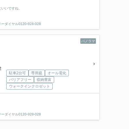
にいいですね。
ヤル0120-928-028
パノラマ
建
駐車2台可
専用庭
オール電化
バリアフリー
収納豊富
ウォークインクロゼット
ヤル0120-928-028