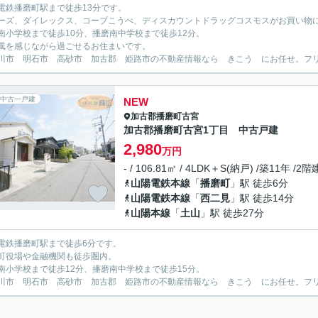
電鉄播磨町駅まで徒歩13分です。
ーズ、ダイレックス、コープこうべ、ディスカウントドラッグコスモスがお買い物
南小学校まで徒歩10分、播磨南中学校まで徒歩12分。
風を感じながら過ごせるお住まいです。
川市 明石市 高砂市 加古郡 姫路市の不動産情報なら きこう にお任せ。フリーダイ
中古一戸建
NEW
加古郡播磨町
古宮
加古郡播磨町古宮1丁目 中古戸建
2,980
万円
- / 106.81㎡ / 4LDK＋S(納戸) /築11年 /2階
山陽電鉄本線
「
播磨町
」駅 徒歩6分
山陽電鉄本線
「
西二見
」駅 徒歩14分
山陽本線
「
土山
」駅 徒歩27分
電鉄播磨町駅まで徒歩6分です。
町役場や金融機関も徒歩圏内。
南小学校まで徒歩12分、播磨南中学校まで徒歩15分。
川市 明石市 高砂市 加古郡 姫路市の不動産情報なら きこう にお任せ。フリーダイ