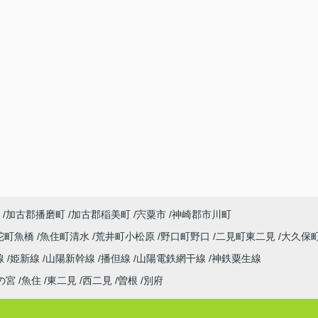
加古郡播磨町
加古郡稲美町
宍粟市
神崎郡市川町
陀町魚橋
魚住町清水
荒井町小松原
野口町野口
二見町東二見
大久保
線
姫新線
山陽新幹線
播但線
山陽電鉄網干線
神鉄粟生線
の宮
魚住
東二見
西二見
曽根
別府