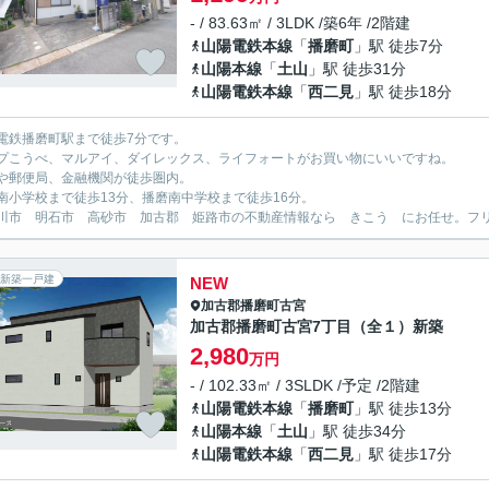
- / 83.63㎡ / 3LDK /築6年 /2階建
山陽電鉄本線
「
播磨町
」駅 徒歩7分
山陽本線
「
土山
」駅 徒歩31分
山陽電鉄本線
「
西二見
」駅 徒歩18分
電鉄播磨町駅まで徒歩7分です。
プこうべ、マルアイ、ダイレックス、ライフォートがお買い物にいいですね。
や郵便局、金融機関が徒歩圏内。
南小学校まで徒歩13分、播磨南中学校まで徒歩16分。
川市 明石市 高砂市 加古郡 姫路市の不動産情報なら きこう にお任せ。フリーダイ
新築一戸建
NEW
加古郡播磨町
古宮
加古郡播磨町古宮7丁目（全１）新築
2,980
万円
- / 102.33㎡ / 3SLDK /予定 /2階建
山陽電鉄本線
「
播磨町
」駅 徒歩13分
山陽本線
「
土山
」駅 徒歩34分
山陽電鉄本線
「
西二見
」駅 徒歩17分