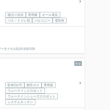
陽当り良好
専用庭
オール電化
バス・トイレ別
バルコニー
電気有
ヤル0120-928-028
新築
駐車2台可
都市ガス
専用庭
ウォークインクロゼット
ウォークインシューズクロゼット
システムキッチン