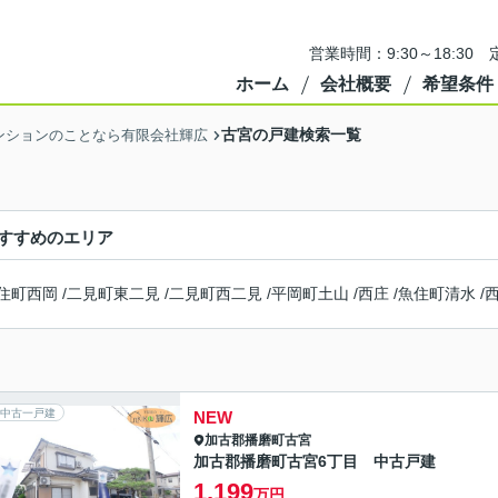
営業時間：9:30～18:3
ホーム
会社概要
希望条件
古宮の戸建検索一覧
ンションのことなら有限会社輝広
すすめのエリア
住町西岡
/
二見町東二見
/
二見町西二見
/
平岡町土山
/
西庄
/
魚住町清水
/
中古一戸建
NEW
加古郡播磨町
古宮
加古郡播磨町古宮6丁目 中古戸建
1,199
万円