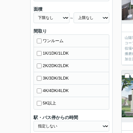
面積
～
間取り
山陽
ワンルーム
コー
役場
1K/1DK/1LDK
播磨
加古
2K/2DK/2LDK
3K/3DK/3LDK
4K/4DK/4LDK
5K以上
駅・バス停からの時間