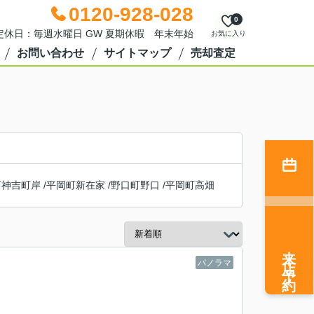
0120-928-028
0
0 定休日：毎週水曜日 GW 夏期休暇 年末年始
お気に入り
お問い合わせ
サイトマップ
売却査定
西神吉町岸
/
平岡町新在家
/
野口町野口
/
平岡町高畑
来店予約
パノラマ