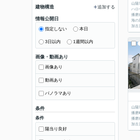
山陽
建物構造
追加する
ハロ
播磨
情報公開日
海の
加古
指定しない
本日
3日以内
1週間以内
画像・動画あり
画像あり
動画あり
パノラマあり
山陽
条件
播磨
条件
播磨
加古
陽当り良好