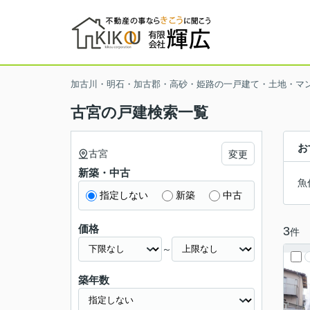
加古川・明石・加古郡・高砂・姫路の一戸建て・土地・マ
古宮の戸建検索一覧
お
古宮
変更
新築・中古
魚
指定しない
新築
中古
価格
3
件
～
築年数